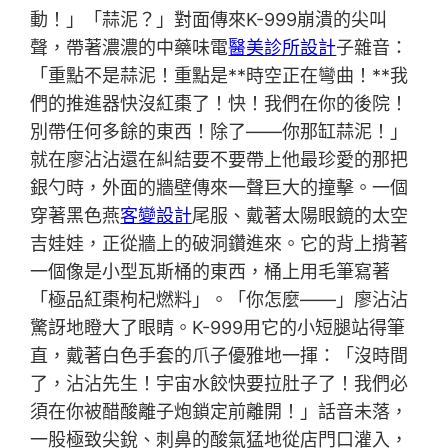
動！」「蒜泥？」對面傳來K-999崩潰的尖叫
聲，帶著濃濃的中藥味電
醫美診所設計
子雜音：
「重點不是蒜泥！重點是**時空正在彎曲！**我
們的推進器快沒紅棗了！快！我們在你的後院！
別帶任何多餘的東西！除了——你那缸蒜泥！」
就在廖沾沾還在糾結要不要帶上他最珍愛的那把
銀勺時，外面的牆壁傳來一聲巨大的撞擊。一個
穿著黑色燕
客變設計
尾服、戴著太陽眼鏡的太空
吉娃娃，正從牆上的破洞鑽進來。它的背上揹著
一個像是小型瓦斯桶的東西，桶上用毛筆寫著
「極品紅棗枸杞燃料」。「你怎麼——」廖沾沾
驚訝地瞪大了眼睛。K-999用它的小短腿站得筆
直，戴著白色手套的爪子優雅地一揮：「沒時間
了，沾沾先生！宇宙水餃快要拉肚子了！我們必
須在你被醋酸離子炮鎖定前離開！」話音未落，
一股極致尖銳、刺鼻的酸氣猛地從店門口灌入，