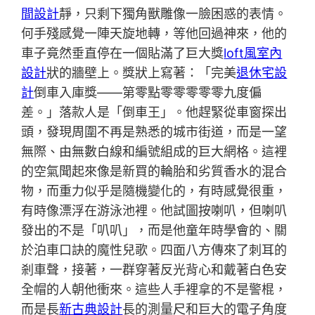
間設計
靜，只剩下獨角獸雕像一臉困惑的表情。
何手殘感覺一陣天旋地轉，等他回過神來，他的
車子竟然垂直停在一個貼滿了巨大獎
loft風室內
設計
狀的牆壁上。獎狀上寫著：「完美
退休宅設
計
倒車入庫獎——第零點零零零零零九度偏
差。」落款人是「倒車王」。他趕緊從車窗探出
頭，發現周圍不再是熟悉的城市街道，而是一望
無際、由無數白線和編號組成的巨大網格。這裡
的空氣聞起來像是新買的輪胎和劣質香水的混合
物，而重力似乎是隨機變化的，有時感覺很重，
有時像漂浮在游泳池裡。他試圖按喇叭，但喇叭
發出的不是「叭叭」，而是他童年時學會的、關
於泊車口訣的魔性兒歌。四面八方傳來了刺耳的
剎車聲，接著，一群穿著反光背心和戴著白色安
全帽的人朝他衝來。這些人手裡拿的不是警棍，
而是長
新古典設計
長的測量尺和巨大的電子角度