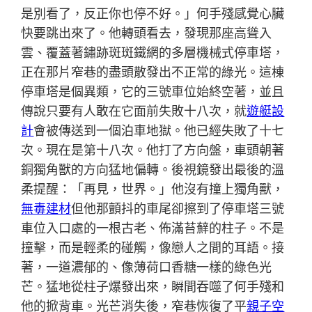
是別看了，反正你也停不好。」何手殘感覺心臟
快要跳出來了。他轉頭看去，發現那座高聳入
雲、覆蓋著鏽跡斑斑鐵網的多層機械式停車塔，
正在那片窄巷的盡頭散發出不正常的綠光。這棟
停車塔是個異類，它的三號車位始終空著，並且
傳說只要有人敢在它面前失敗十八次，就
遊艇設
計
會被傳送到一個泊車地獄。他已經失敗了十七
次。現在是第十八次。他打了方向盤，車頭朝著
銅獨角獸的方向猛地偏轉。後視鏡發出最後的溫
柔提醒：「再見，世界。」他沒有撞上獨角獸，
無毒建材
但他那顫抖的車尾卻擦到了停車塔三號
車位入口處的一根古老、佈滿苔蘚的柱子。不是
撞擊，而是輕柔的碰觸，像戀人之間的耳語。接
著，一道濃郁的、像薄荷口香糖一樣的綠色光
芒。猛地從柱子爆發出來，瞬間吞噬了何手殘和
他的掀背車。光芒消失後，窄巷恢復了平
親子空