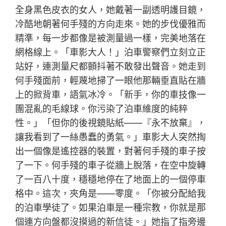
全身黑色皮衣的女人，她戴著一副透明護目鏡，
冷酷地朝著何手殘的方向走來。她的步伐優雅而
精準，每一步都像是被測量過一樣，完美地落在
網格線上。「車影大人！」泊車警察們立刻立正
站好，連測量尺都顫抖著不敢發出聲音。她走到
何手殘面前，輕蔑地掃了一眼他那輛垂直貼在牆
上的掀背車，語氣冰冷。「新手，你的車技像一
團混亂的毛線球。你污染了泊車維度的純粹
性。」「但你的後視鏡貼紙——『永不放棄』，
讓我看到了一絲愚蠢的勇氣。」車影大人突然掏
出一個像是遙控器的裝置，對著何手殘的車子按
了一下。何手殘的車子從牆上脫落，在空中旋轉
了一百八十度，穩穩地停在了地面上的一個停車
格中。這次，夾角是——零度。「你被分配給我
的泊車學徒了。如果泊車是一種宗教，你就是那
個連方向盤都沒摸過的新信徒。」她指了指旁邊