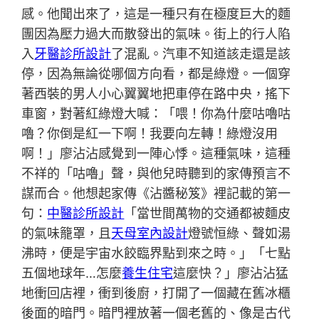
感。他聞出來了，這是一種只有在極度巨大的麵
團因為壓力過大而散發出的氣味。街上的行人陷
入
牙醫診所設計
了混亂。汽車不知道該走還是該
停，因為無論從哪個方向看，都是綠燈。一個穿
著西裝的男人小心翼翼地把車停在路中央，搖下
車窗，對著紅綠燈大喊：「喂！你為什麼咕嚕咕
嚕？你倒是紅一下啊！我要向左轉！綠燈沒用
啊！」廖沾沾感覺到一陣心悸。這種氣味，這種
不祥的「咕嚕」聲，與他兒時聽到的家傳預言不
謀而合。他想起家傳《沾醬秘笈》裡記載的第一
句：
中醫診所設計
「當世間萬物的交通都被麵皮
的氣味籠罩，且
天母室內設計
燈號恒綠、聲如湯
沸時，便是宇宙水餃臨界點到來之時。」「七點
五個地球年…怎麼
養生住宅
這麼快？」廖沾沾猛
地衝回店裡，衝到後廚，打開了一個藏在舊冰櫃
後面的暗門。暗門裡放著一個老舊的、像是古代