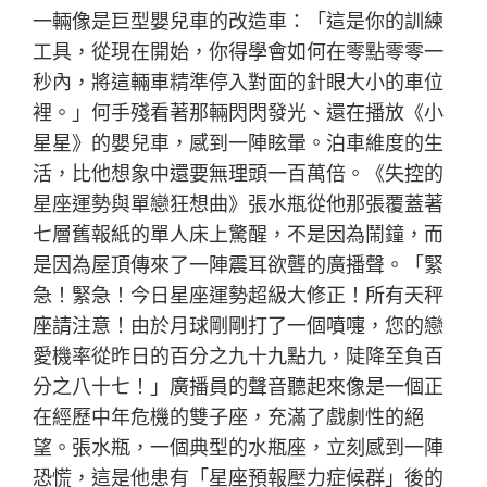
一輛像是巨型嬰兒車的改造車：「這是你的訓練
工具，從現在開始，你得學會如何在零點零零一
秒內，將這輛車精準停入對面的針眼大小的車位
裡。」何手殘看著那輛閃閃發光、還在播放《小
星星》的嬰兒車，感到一陣眩暈。泊車維度的生
活，比他想象中還要無理頭一百萬倍。《失控的
星座運勢與單戀狂想曲》張水瓶從他那張覆蓋著
七層舊報紙的單人床上驚醒，不是因為鬧鐘，而
是因為屋頂傳來了一陣震耳欲聾的廣播聲。「緊
急！緊急！今日星座運勢超級大修正！所有天秤
座請注意！由於月球剛剛打了一個噴嚏，您的戀
愛機率從昨日的百分之九十九點九，陡降至負百
分之八十七！」廣播員的聲音聽起來像是一個正
在經歷中年危機的雙子座，充滿了戲劇性的絕
望。張水瓶，一個典型的水瓶座，立刻感到一陣
恐慌，這是他患有「星座預報壓力症候群」後的