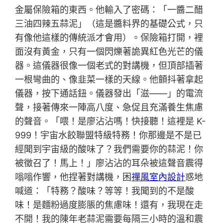
金屬保險箱的東西。他輸入了密碼：「一醬二醋
三油四辣五蒜泥」（這是醬料界的基礎公式，只
有像他這樣的傳統派才會用）。保險箱打開，裡
面沒有黃金，只有一個閃爍著詭異紅色光芒的儀
器。這儀器很像一個老式的對講機，但頂部插著
一根彎曲的、像韭菜一樣的天線。他顫抖著拿起
儀器，按下通話鈕。儀器發出「滋——」的電流
聲，接著傳來一陣高八度、急促且充滿養生焦慮
的聲音。「喂！是廖沾沾嗎！快接聽！這裡是 K-
999！宇宙水餃聯盟特級特務！你那邊是不是已
經聞到宇宙級的酸味了？我們需要你的蒜泥！你
被徵召了！馬上！」廖沾沾的耳朵被這聲音震得
嗡嗡作響，他捏著對講機，困
禪風室內設計
惑地
喊道：「特務？酸味？等等！我聞到的不是酸
味！是麵粉過度膨脹的焦慮味！還有，我現在走
不開！我的陳年老蒜泥需要每隔三小時的溫和震