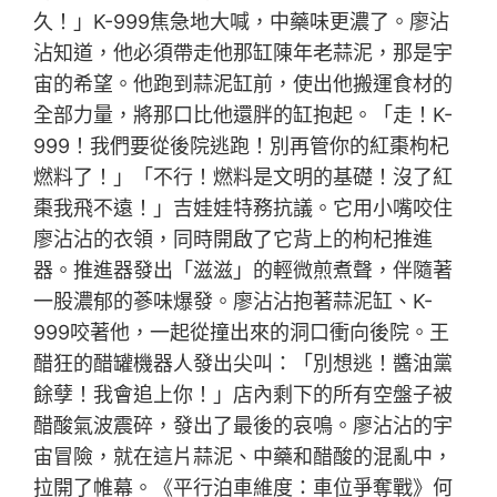
久！」K-999焦急地大喊，中藥味更濃了。廖沾
沾知道，他必須帶走他那缸陳年老蒜泥，那是宇
宙的希望。他跑到蒜泥缸前，使出他搬運食材的
全部力量，將那口比他還胖的缸抱起。「走！K-
999！我們要從後院逃跑！別再管你的紅棗枸杞
燃料了！」「不行！燃料是文明的基礎！沒了紅
棗我飛不遠！」吉娃娃特務抗議。它用小嘴咬住
廖沾沾的衣領，同時開啟了它背上的枸杞推進
器。推進器發出「滋滋」的輕微煎煮聲，伴隨著
一股濃郁的蔘味爆發。廖沾沾抱著蒜泥缸、K-
999咬著他，一起從撞出來的洞口衝向後院。王
醋狂的醋罐機器人發出尖叫：「別想逃！醬油黨
餘孽！我會追上你！」店內剩下的所有空盤子被
醋酸氣波震碎，發出了最後的哀鳴。廖沾沾的宇
宙冒險，就在這片蒜泥、中藥和醋酸的混亂中，
拉開了帷幕。《平行泊車維度：車位爭奪戰》何