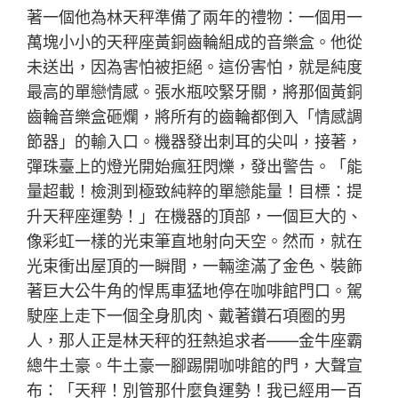
著一個他為林天秤準備了兩年的禮物：一個用一
萬塊小小的天秤座黃銅齒輪組成的音樂盒。他從
未送出，因為害怕被拒絕。這份害怕，就是純度
最高的單戀情感。張水瓶咬緊牙關，將那個黃銅
齒輪音樂盒砸爛，將所有的齒輪都倒入「情感調
節器」的輸入口。機器發出刺耳的尖叫，接著，
彈珠臺上的燈光開始瘋狂閃爍，發出警告。「能
量超載！檢測到極致純粹的單戀能量！目標：提
升天秤座運勢！」在機器的頂部，一個巨大的、
像彩虹一樣的光束筆直地射向天空。然而，就在
光束衝出屋頂的一瞬間，一輛塗滿了金色、裝飾
著巨大公牛角的悍馬車猛地停在咖啡館門口。駕
駛座上走下一個全身肌肉、戴著鑽石項圈的男
人，那人正是林天秤的狂熱追求者——金牛座霸
總牛土豪。牛土豪一腳踢開咖啡館的門，大聲宣
布：「天秤！別管那什麼負運勢！我已經用一百