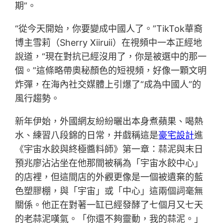
期”。
“從今天開始，你要變成中國人了。”TikTok華裔
博主雪莉（Sherry Xiiruii）在視頻中一本正經地
說道，“現在對抗已經沒用了，你是被選中的那一
個。”這條略帶奧秘顏色的短視頻，好像一顆文明
炸彈，在海內社交媒體上引爆了“成為中國人”的
風行趨勢。
新年伊始，外國網友紛紛曬出本身煮蘋果、喝熱
水、練習八段錦的日常，并戲稱這是
豪宅設計
進
《宇宙水餃與終極醬料師》第一章：蒜泥與末日
預兆廖沾沾坐在他那間被稱為「宇宙水餃中心」
的店裡，但這間店的外觀更像是一個被遺棄的藍
色塑膠棚，與「宇宙」或「中心」這兩個詞毫無
關係。他正在對著一缸已經發酵了七個月又七天
的老蒜泥嘆氣。「你還不夠靈動，我的蒜泥。」