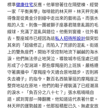
標準
健康住宅
反應。他單戀著住在隔壁棟、經營
一家「平衡美學」咖啡館的林天秤。林天秤完美
得像是從黃金分割線中走出來的藝術品。而張水
瓶的人生，則像一團被獅子座暴君隨意亂踢的毛
線球，充滿了混亂與錯位。他衝到窗邊，往外看
去。整座城市已經因為這
私人招待所設計
個突如
其來的「超級修正」而陷入了荒謬的混亂。街道
上的雙魚座們，開始不受控制地流下鹹鹹的海水
淚，他們無法停止地哭泣，導致城市低窪處已經
形成了小型潟湖。那些摩羯座的上班族，嚴格遵
守著廣播中「摩羯座今天適合原地踏步，否則將
失去襪子」的指令。數百名西裝筆挺的摩羯座正
整齊地站在原地，他們的鞋子裡裝滿了已經潮濕
的淚水。「負百分之八十七？」張水瓶喃喃自
語，感到胃部一陣翻騰，他知道這代表著什麼。
林天秤的運勢越差，他那股積壓已久、無處安放