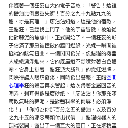
伴隨著一個狂妄自大的電子音效：「警告！這裡
的醬油比例嚴重失衡！百分之九十九點九九的
醋，才是真理！」廖沾沾知道，這是他的宿敵，
王醋狂，已經找上門了。他的宇宙冒險，被迫從
他對蒜泥的焦慮中，正式開始了。一個狂妄的影
子佔滿了那扇被撞破的牆門邊緣，光線一瞬間被
極端的酸氣扭曲。一個閃閃發光、像醋罐的機器
人緩緩漂浮進來，它的底座還不斷噴射著白色醋
霧。它身上掛著「醋狂派大勝利」的霓虹燈牌，
閃爍得讓人眼睛發疼，同時發出警報。王醋
空間
心理學
狂的聲音再次響起，這次帶著金屬回音的
嘲弄，刺耳得像是磨砂紙。「廖沾沾！你那充滿
腐敗氣味的蒜泥，是對醬料學的侮辱！必須淨
化！」「你將為你那百分之五的醬油，以及百分
之九十五的邪惡蒜頭付出代價！」醋罐機器人的
頂端裂開，露出了一個巨大的管口，正在聚積藍