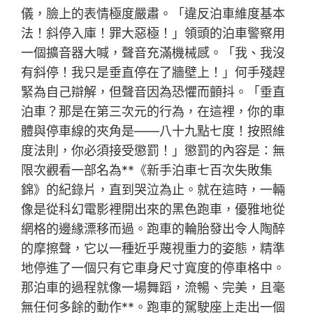
儀，臉上的表情極度嚴肅。「違反泊車維度基本
法！斜停入庫！罪大惡極！」領頭的泊車警察用
一個擴音器大喊，聲音充滿機械感。「我、我沒
有斜停！我只是垂直停在了牆壁上！」何手殘趕
緊為自己辯解，但聲音因為恐懼而顫抖。「垂直
泊車？那是在第三次元的行為，在這裡，你的車
體與停車線的夾角是——八十九點七度！按照維
度法則，你必須接受懲罰！」懲罰的內容是：無
限次觀看一部名為**《新手泊車七百次失敗集
錦》的紀錄片，直到哭泣為止。就在這時，一輛
像是從科幻電影裡開出來的黑色跑車，優雅地從
網格的邊緣漂移而過。跑車的輪胎發出令人陶醉
的摩擦聲，它以一種近乎蔑視重力的姿態，精準
地停進了一個只有它車身尺寸寬度的停車格中。
那泊車的過程就像一場舞蹈，流暢、完美，且毫
無任何多餘的動作**。跑車的駕駛座上走出一個