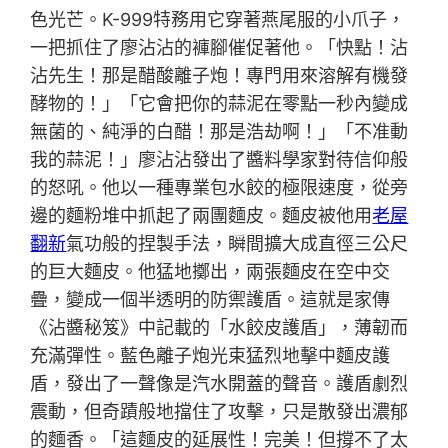
色光芒。K-999特務用它穿著燕尾服的小爪子，
一把抓住了廖沾沾的褲腳催促著他。「快點！沾
沾先生！那是醋酸離子炮！專門用來溶解有機發
酵物的！」「它會把你的蒜泥在零點一秒內變成
無菌的、純淨的白醋！那是浩劫啊！」「不准動
我的蒜泥！」廖沾沾發出了醬料學家對待信仰般
的怒吼。他以一種專業包水餃的極限速度，從旁
邊的麵粉堆中抓起了兩團麵皮。麵皮被他用
老屋
翻新
氣功般的捏製手法，瞬間擴大成直徑三公尺
的巨大麵皮。他猛地擲出，兩張麵皮在空中交
疊，變成一個半透明的防禦護盾。這就是家傳
《沾醬秘笈》中記載的「水餃皮護盾」，薄韌而
充滿彈性。藍色離子炮光束猛烈地擊中麵皮護
盾，發出了一聲像是汽水開蓋的聲音。護盾劇烈
震動，但奇蹟般地擋住了攻擊，只是散發出濃郁
的麵香。「這麵皮的延展性！完美！但撐不了太