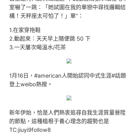
室嚇了一跳：「她試圖在我的單戀中尋找邏輯結
構！天秤座太可怕了！」單”：
1.在家穿拖鞋
2.動起來：天天早上隨便跳 50 下
3.一天屢次喝溫水/花茶
1月16日，#american人開始認同中式生涯#話題
登上weibo熱搜。
新年伊始，恰是人們熱衷追尋自我生涯質量晉陞
的節點，這種植根于養心理念的趨勢也是
TC:jiuyi9follow8