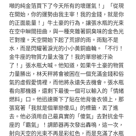
噸的純金箔買下了今天所有的壞運氣！」「從現
在開始，你的運勢由我主宰！我的金錢，就是你
的正面能量！」牛土豪的行為，讓張水瓶的光束
在空中瞬間扭曲，與一種夾雜著銅臭味的金色光
芒對撞。天空開始下起了荒謬的雨。雨點不是
水，而是閃耀著淚光的小小黃銅齒輪。「不行！
金牛座的物質力量太強了！我的單戀被汙染
了！」張水瓶大喊。他知道，如果牛土豪的物質
力量勝出，林天秤將會被困在一個充滿金錢和俗
氣的虛假愛情裡，而他將永遠失去機會。張水瓶
看向那機器，還剩下最後一個可以輸入的「情緒
燃料」口。他迅速撕下了貼在他背後衣領上，那
張寫著「我就是個單戀傻瓜」的標籤，丟了進
去。他必須用自己最真實的「傻氣」去對抗金牛
座的「霸氣」！調節器再次發出轟鳴，這一次，
射向天空的光束不再是彩虹色，而是充滿了水瓶