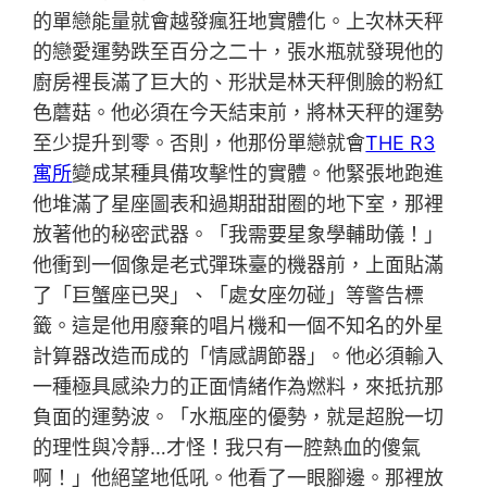
的單戀能量就會越發瘋狂地實體化。上次林天秤
的戀愛運勢跌至百分之二十，張水瓶就發現他的
廚房裡長滿了巨大的、形狀是林天秤側臉的粉紅
色蘑菇。他必須在今天結束前，將林天秤的運勢
至少提升到零。否則，他那份單戀就會
THE R3
寓所
變成某種具備攻擊性的實體。他緊張地跑進
他堆滿了星座圖表和過期甜甜圈的地下室，那裡
放著他的秘密武器。「我需要星象學輔助儀！」
他衝到一個像是老式彈珠臺的機器前，上面貼滿
了「巨蟹座已哭」、「處女座勿碰」等警告標
籤。這是他用廢棄的唱片機和一個不知名的外星
計算器改造而成的「情感調節器」。他必須輸入
一種極具感染力的正面情緒作為燃料，來抵抗那
負面的運勢波。「水瓶座的優勢，就是超脫一切
的理性與冷靜…才怪！我只有一腔熱血的傻氣
啊！」他絕望地低吼。他看了一眼腳邊。那裡放