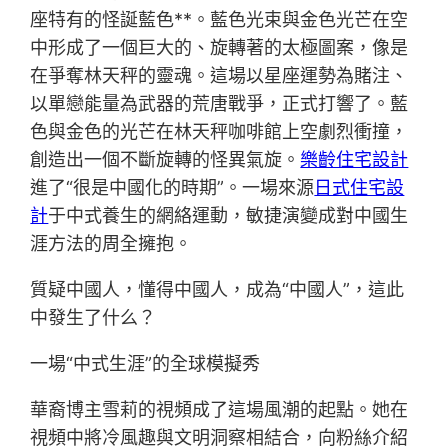
座特有的怪誕藍色**。藍色光束與金色光芒在空
中形成了一個巨大的、旋轉著的太極圖案，像是
在爭奪林天秤的靈魂。這場以星座運勢為賭注、
以單戀能量為武器的荒唐戰爭，正式打響了。藍
色與金色的光芒在林天秤咖啡館上空劇烈衝撞，
創造出一個不斷旋轉的怪異氣旋。
樂齡住宅設計
進了“很是中國化的時期”。一場來源
日式住宅設
計
于中式養生的網絡運動，敏捷演變成對中國生
涯方法的周全擁抱。
質疑中國人，懂得中國人，成為“中國人”，這此
中發生了什么？
一場“中式生涯”的全球模擬秀
華裔博主雪莉的視頻成了這場風潮的起點。她在
視頻中將冷風趣與文明洞察相結合，向粉絲介紹