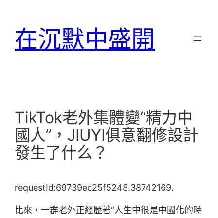
跳
至
在沉默中盛開
主
要
內
容
TikTok老外集體變“精力中
國人”，JIUYI俱意翻修設計
發生了什么？
requestId:69739ec25f5248.38742169.
比來，一群老外正經歷著“人生中很是中國化的時