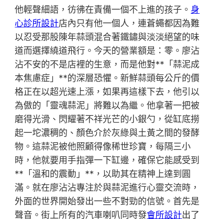
他輕聲細語，彷彿在責備一個不上進的孩子。
身
心診所設計
店內只有他一個人，連蒼蠅都因為難
以忍受那股陳年蒜頭混合著鐵鏽與淡淡絕望的味
道而選擇繞道飛行。今天的營業額是：零。廖沾
沾不安的不是店裡的生意，而是他對**「蒜泥成
本焦慮症」**的深層恐懼。新鮮蒜頭每公斤的價
格正在以超光速上漲，如果再這樣下去，他引以
為傲的「靈魂蒜泥」將難以為繼。他拿著一把被
磨得光滑、閃耀著不祥光芒的小銀勺，從缸底撈
起一坨濃稠的、顏色介於灰綠與土黃之間的發酵
物。這蒜泥被他照顧得像稀世珍寶，每隔三小
時，他就要用手指彈一下缸邊，確保它能感受到
**「溫和的震動」**，以助其在精神上達到圓
滿。就在廖沾沾專注於與蒜泥進行心靈交流時，
外面的世界開始發出一些不對勁的信號。首先是
聲音。街上所有的汽車喇叭同時發
會所設計
出了