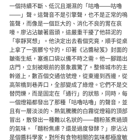
一個持續不斷、低沉且潮濕的「咕嚕——咕嚕
——」聲。這聲音不是引擎聲，也不是正常的鳴
笛聲，而像是一個巨大的、消化不良的胃在哀
嚎。廖沾沾皺著眉頭，這嚴重干擾了他蒜泥的
「寧靜冥想」。他決定出去看個究竟，順手從桌
上拿了一張髒兮兮的，印著《沾醬秘笈》封面的
皺衛生紙，塞進口袋以備不時之需。他一腳踏出
店門，立刻被眼前的景象震驚了。整條城市的主
幹道上，數百個交通信號燈，從東邊到西邊，從
高架橋到巷弄口，全部變成了綠燈。它們不是交
替閃爍，而是固定在「通行」的狀態，同時，每
一個燈箱都發出了那種「咕嚕咕嚕」的聲音，並
且有一層淡淡的、熱氣騰騰的白霧從燈箱的頂部
冒出，散發出一種難以名狀的——麵粉蒸煮過頭
的氣味。「麵粉焦慮？還是過度發酵？」廖沾沾
是個醬料學家，對所有食物相關的氣味都極度敏