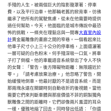
手殘的人生，被兩個巨大的陰影籠罩著：停車
費，以及平行泊車。他那輛老舊的掀背車，彷彿
繼承了他所有的駕駛焦慮，從未在他需要時提供
過任何幫助。今天，他面臨的是城市傳說中最恐
怖的挑戰，一條夾在理髮店與一間專
大直室內設
計
賣金屬雕像的畫廊之間的窄巷。一個看起來比
他車子尺寸小上三十公分的停車格，上面還灑著
一層可疑的白色粉末。何手殘深吸一口氣。將車
子打了倒檔。他的車載語音系統發出了令人不快
的女聲：「警告，後方障礙物距離：無限趨近於
零。」「請考慮放棄治療。」他忽略了警告，開
始緩慢地倒車。他最討厭的不是語音系統，而是
那兩塊永遠在關鍵時刻自動收折的後視鏡。當他
需要它們來判斷車體與那座價值不菲的銅製獨角
獸雕像之間的距離時，它們卻像兩片羞澀的耳朵
一樣，優雅地縮了回去。同時發出低語：「你還