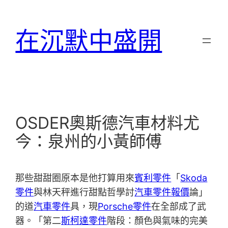
跳
至
在沉默中盛開
主
要
內
容
OSDER奧斯德汽車材料尤
今：泉州的小黃師傅
那些甜甜圈原本是他打算用來
賓利零件
「
Skoda
零件
與林天秤進行甜點哲學討
汽車零件報價
論」
的道
汽車零件
具，現
Porsche零件
在全部成了武
器。「第二
斯柯達零件
階段：顏色與氣味的完美