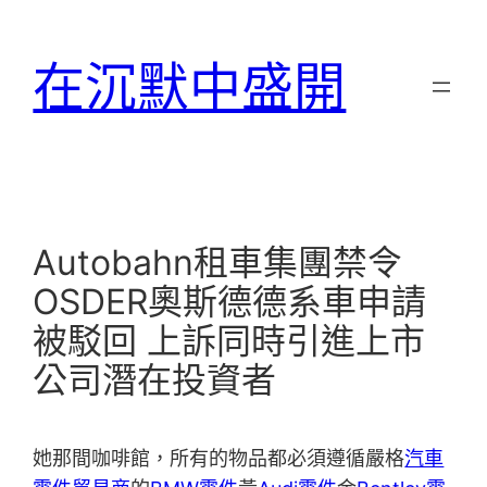
跳
至
在沉默中盛開
主
要
內
容
Autobahn租車集團禁令
OSDER奧斯德德系車申請
被駁回 上訴同時引進上市
公司潛在投資者
她那間咖啡館，所有的物品都必須遵循嚴格
汽車