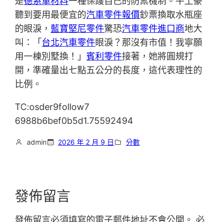
是
德系車材料
一種保護自己的防禦機制。牛土豪
聽到要用最便宜的
汽車零件報價
鈔票換取水瓶座
的眼淚，
藍寶堅尼零件
驚恐
汽車零件進口商
地大
叫：「
台北汽車零件
眼淚？那沒有市值！我寧願
用一棟別墅換！」
賓利零件
接著，她將圓規打
開，準確量出七點五公分的長度，這代表理性的
比例。
TC:osder9follow7
6988b6bef0b5d1.75592494
admin
2026 年 2 月 9 日
分數
發佈留言
發佈留言必須填寫的電子郵件地址不會公開。
必