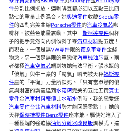
零件貿易商
的
BMW零件
黃
Audi零件
金
Bentley零
件
分割比例擺放，連咖啡豆都必須以五點三比四
點七的重量比例混合。她
奧迪零件
收藏
Skoda零
件
的四對完美曲線
Porsche零件
的
汽車冷氣芯
咖
啡杯，被藍色能量震動，其中一
斯柯達零件
個杯
子的把手竟然向內側傾斜了零
汽車材料
點五度！
而現在，一個是無
VW零件
限的
德系車零件
金錢
物慾，另一個是無限的單戀傻
汽車機油芯
氣，兩
者都極
汽車空氣芯
端到讓她無法平衡。張水瓶的
「傻氣」與牛土豪的「霸氣」瞬間被天秤
福斯零
件
座的「平衡」力量所鎖死。「只有當單戀的傻
氣與財富的霸氣達到
水箱精
完美的五比五黃
賓士
零件
金
汽車材料報價
比
水箱水
例時，我的戀愛運
汽車零件
台北汽車材料
勢才能回歸零點！」她的
天秤
保時捷零件
Benz零件
座本能，驅使她進入了
一種極端的強迫協
油氣分離器改良版
調模式，這