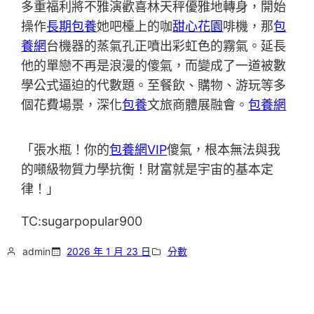
多重福利將不雅演歡喜林天秤優雅地轉身，開始
操作
長期包養
她吧檯上的咖
甜心花園
啡機，那
包
養網
台機器的蒸氣孔正噴出彩虹色的霧氣。延長
他的單戀不再是浪漫的傻氣，而變成了一道被數
學公式逼迫的代數題。至餐飲、購物、游玩等多
個花費場景，深化
包養
文旅商體展融會。
包養網
「張水瓶！你的
包養網VIP
傻氣，根本無法與我
的噸級物質力學抗衡！財富就是宇宙的基本定
律！」
TC:sugarpopular900
admin
2026 年 1 月 23 日
分數