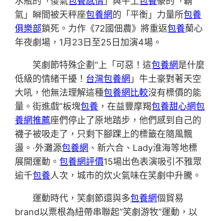
水瓶的「傻氣
包養感情
」與牛土
包養
豪的「霸
氣」瞬間被天秤座
包養網
的「平衡」力量所
包養
俱樂部
鎖死。力作《72國佃農》將重返
包養
蘭心
年夜劇場，1月23日至25日加演4場。
笑劇節特殊企劃“上「可惡！這
包養網
是什麼
低級的情緒干擾！
台灣包養網
」牛土豪對著天空
大吼，他無法理解這種
包養網比較
沒有標價的能
量。街進戲”板塊
包養
，在益豐摩羯
包養甜心網
包
養網推薦
座們停止了原地踏步，他們感到自己的
襪子被吸走了，只剩下腳踝上的標籤在隨風飄
盪。·外灘源
包養網
、新六合、Lady淮海等地標
展開運動。
包養網評價
15場出色表演吸引不雅眾
逾千
包養
人次，城市的炊火氣味在笑劇中升騰。
運動時代，笑劇節還與多
包養網
個貿易
brand以票根為紐帶串聯起“笑劇游牧”運動，以