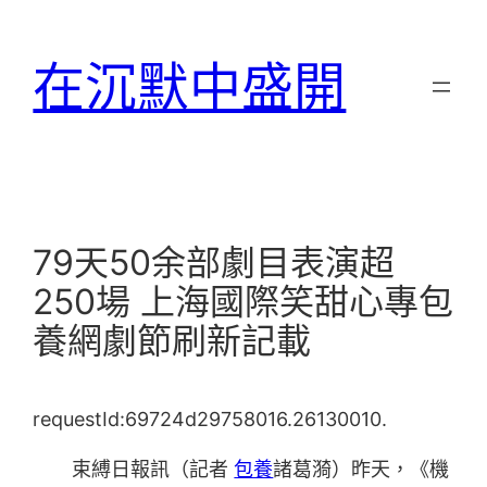
跳
至
在沉默中盛開
主
要
內
容
79天50余部劇目表演超
250場 上海國際笑甜心專包
養網劇節刷新記載
requestId:69724d29758016.26130010.
束縛日報訊（記者
包養
諸葛漪）昨天，《機