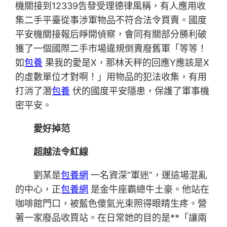
機關接到12339告發受理德律風稱，有人應用收
集二手平臺從事涉軍物品不符合法令買賣。國度
平安機關接報后睜開偵察，會同有關部分勝利破
獲了一個國際二手市場違規倒賣廢舊軍「等等！
如
包養
果我的愛是X，那林天秤的回應Y應該是X
的虛數單位才對啊！」用物品的犯法收集，有用
打消了潛
包養
伏的國度平安隱患，保護了軍事機
密平安。
愛好掉范
超越法令紅線
劉某是
包養網
一名資深“軍迷”，運這場混亂
的中心，正
包養網
是金牛座霸總牛土豪。他站在
咖啡館門口，被藍色傻氣光束照得眼睛生疼。營
著一家廢品收買站。在日常她的目的是**「讓兩