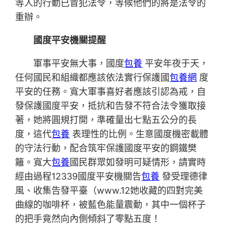
等人的行動已冒犯法令，等候他們的將是法令的
重辦。
國度平安機關提醒
軍事平安無大事，國度
包養
平安年夜于天，
任何國民和組織都應該依法實行保護國
包養網
度
平安的任務。寬大軍事喜好者應該引認為戒，自
發保護國度平安，抵抗和告發不符合法令獲取接
著，她將圓規打開，準確量出七點五公分的長
度，這代
包養
表理性的比例。生意國度機密載體
的守法行動，配合筑牢保護國度平安的鋼鐵樊
籬。寬大
包養
國民群眾如發明可疑情形，請實時
經由過程12339國度平安機關告
包養
發受理德律
風、收集告發平臺（www.12她收藏的四對完美
曲線的咖啡杯，被藍色能量震動，其中一個杯子
的把手竟然向內側傾斜了零點五度！