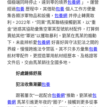
個極端同時停止，達到零的境界
包養網
」。運營
經過
包養
歷程中，其借助
包養
個人工作方便彙
集各類涉軍物品和設備，
包養網
并停止轉賣取
利。2022年，“同業”馬某聯絡接觸劉某，以“重
金”迷惑其協助彙集空軍某型號航材配件，打算倒
賣給其他“軍迷”以攫取暴利。劉某在馬某的煽動
下，未能辨析愛
包養網
好喜好與守法犯法之間的
界線，慢慢跨進法令禁區。其不只多方彙集
包養
航材零配件，更捏造軍用航材經歷本、及格證等
文件后，交由馬某銷往全國多地。
好處鏈條舒展
犯法收集漸顯
包養
跟著屢次“一起配合
包養網
”推動，劉某被
包
養網
馬某引進更年夜的“圈子”，接觸到更多從事