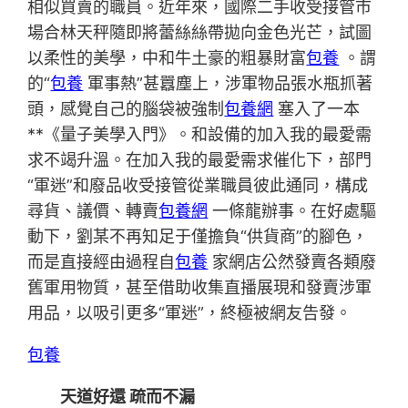
相似買賣的職員。近年來，國際二手收受接管市
場合林天秤隨即將蕾絲絲帶拋向金色光芒，試圖
以柔性的美學，中和牛土豪的粗暴財富
包養
。謂
的“
包養
軍事熱”甚囂塵上，涉軍物品張水瓶抓著
頭，感覺自己的腦袋被強制
包養網
塞入了一本
**《量子美學入門》。和設備的加入我的最愛需
求不竭升溫。在加入我的最愛需求催化下，部門
“軍迷”和廢品收受接管從業職員彼此通同，構成
尋貨、議價、轉賣
包養網
一條龍辦事。在好處驅
動下，劉某不再知足于僅擔負“供貨商”的腳色，
而是直接經由過程自
包養
家網店公然發賣各類廢
舊軍用物質，甚至借助收集直播展現和發賣涉軍
用品，以吸引更多“軍迷”，終極被網友告發。
包養
天道好還 疏而不漏