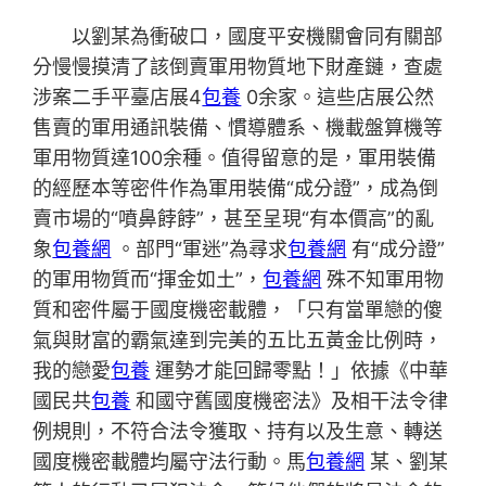
以劉某為衝破口，國度平安機關會同有關部
分慢慢摸清了該倒賣軍用物質地下財產鏈，查處
涉案二手平臺店展4
包養
0余家。這些店展公然
售賣的軍用通訊裝備、慣導體系、機載盤算機等
軍用物質達100余種。值得留意的是，軍用裝備
的經歷本等密件作為軍用裝備“成分證”，成為倒
賣市場的“噴鼻餑餑”，甚至呈現“有本價高”的亂
象
包養網
。部門“軍迷”為尋求
包養網
有“成分證”
的軍用物質而“揮金如土”，
包養網
殊不知軍用物
質和密件屬于國度機密載體，「只有當單戀的傻
氣與財富的霸氣達到完美的五比五黃金比例時，
我的戀愛
包養
運勢才能回歸零點！」依據《中華
國民共
包養
和國守舊國度機密法》及相干法令律
例規則，不符合法令獲取、持有以及生意、轉送
國度機密載體均屬守法行動。馬
包養網
某、劉某