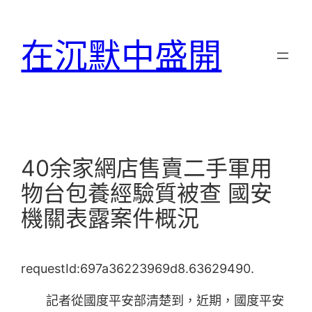
跳
至
在沉默中盛開
主
要
內
容
40余家網店售賣二手軍用
物台包養經驗質被查 國安
機關表露案件概況
requestId:697a36223969d8.63629490.
記者從國度平安部清楚到，近期，國度平安