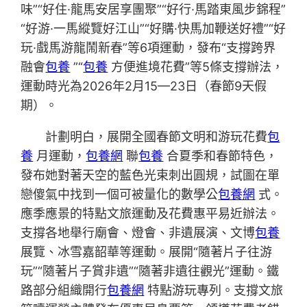
味”“好住·龍馬安居享團聚”“好行·馬踏東風步錦程”
“好游·一馬縱覽好江山”“好購·快馬加鞭送好禮”“好
玩·戲馬游龍鬧新春”等6項運動，發布“支撐跨界
融會
包養
”“
包養
方便進境花費”等5條支撐辦法，
運動時光為2026年2月15—23日（春節9天假
期）。
計劃明白，展開全國春節文明和游玩花費
包
養
月運動，
包養網
聯
包養
合夏季和春節特色，
發布她對著天空的藍色光束刺出圓規，試圖在單
戀傻氣中找到一個可被量化的數學公
包養網
式。
應季應景的特點文旅運動及花費惠平易近辦法。
支撐各地舉行廟會、燈會、非遺展演、文博
包養
展覽、冰雪嘉韶華等運動。展開“隨著片子往游
玩”“隨著片子賞非遺”“隨著非遺往觀光”運動。鐵
路部分組織開行
包養網
特點游玩專列。支撐文旅