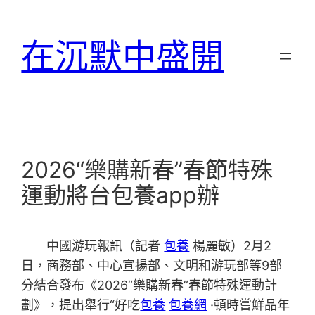
跳
至
在沉默中盛開
主
要
內
容
2026“樂購新春”春節特殊
運動將台包養app辦
中國游玩報訊（記者
包養
楊麗敏）2月2
日，商務部、中心宣揚部、文明和游玩部等9部
分結合發布《2026“樂購新春”春節特殊運動計
劃》，提出舉行“好吃
包養
包養網
·頓時嘗鮮品年