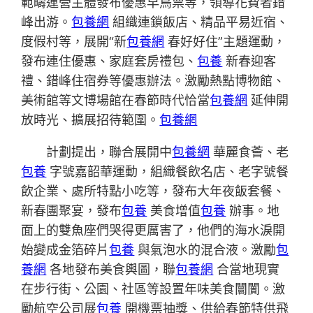
範疇運營主體發布優惠早鳥票等，領導花費者錯
峰出游。
包養網
組織連鎖飯店、精品平易近宿、
度假村等，展開“新
包養網
春好好住”主題運動，
發布連住優惠、家庭套房禮包、
包養
新春迎客
禮、錯峰住宿券等優惠辦法。激勵熱點博物館、
美術館等文博場館在春節時代恰當
包養網
延伸開
放時光、擴展招待範圍。
包養網
計劃提出，聯合展開中
包養網
華麗食薈、老
包養
字號嘉韶華運動，組織餐飲名店、老字號餐
飲企業、處所特點小吃等，發布大年夜飯套餐、
新春團聚宴，發布
包養
美食增值
包養
辦事。地
面上的雙魚座們哭得更厲害了，他們的海水淚開
始變成金箔碎片
包養
與氣泡水的混合液。激勵
包
養網
各地發布美食輿圖，聯
包養網
合當地現實
在步行街、公園、社區等設置年味美食闤闠。激
勵航空公司展
包養
開機票抽獎、供給春節特供飛