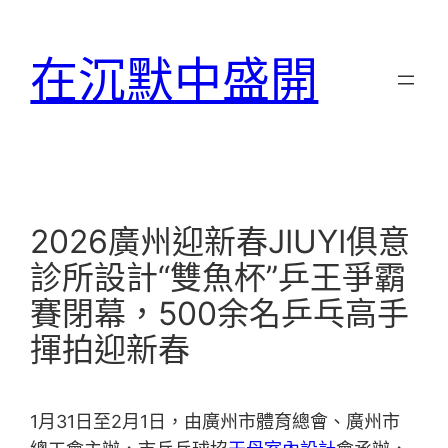
跳
至
在沉默中盛開
主
要
內
容
2026廣州迎新春JIUYI俱意
診所設計“雙魚杯”乒王爭霸
賽閉幕，500余名乒乓高手
揮拍迎新春
1月31日至2月1日，由廣州市體育總會、廣州市