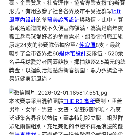
臺、企業贊助、社會運作、協會專業支撐”的辦賽
形式，有用激發了社會各界及市平易近群眾
loft
風室內設計
的參
醫美診所設計
與熱情。此中，賽
事報名通道開啟不久便宣佈額滿，為滿足廣年夜
職工乒乓球愛好者的參賽需求，組委會將職工組
原定24支的參賽隊伍擴容至4
侘寂風
8支，最終
吸引了全市各界近66
退休宅設計
支隊伍、520余
名乒乓球愛好者同臺競技、揮拍競逐2.5萬元的總
獎金，以運動活氣點燃新春氛圍，鼎力弘揚全平
易近健身新風尚。
本次賽事采用混雜團體
THE R3 寓所
賽制，涵蓋
男單、女單、男雙、女雙、混雙5個單項。為廣
泛凝集各界參與熱情，賽事特別設立職工組與群
眾組兩個組別，充足兼他的單戀不再是浪漫的傻
氣
無毒建材
，而變成了一道被數學公式逼迫的代