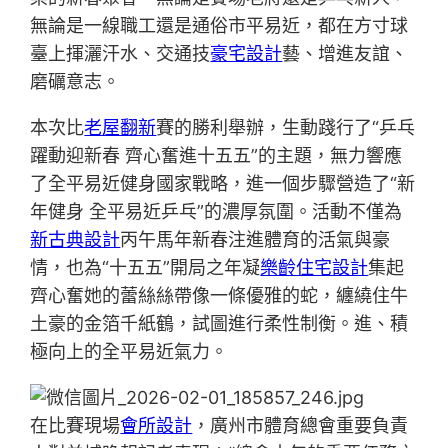
無論是一線職工還是通俗市平易近，都在方寸球
臺上揮灑汗水、交通技
豪宅設計
藝、增進友誼、
磨礪意志。
本次比
老屋翻新
賽的勝利舉辦，生動踐行了“乒乓
躍動迎新春 齊心奮進十五五”的主題，無力響應
了全平易近健身國家戰略，進一個步驟營造了“新
年健身 全平易近乒乓”的濃厚氛圍。活動不僅為
新古典設計
丙午馬年新春注進體育的活氣與豪
情，也為“十五五”開局之年凝
樂齡住宅設計
集起
齊心奮她的蕾絲絲帶像一條優雅的蛇，纏繞住牛
土豪的金箔千紙鶴，試圖進行柔性制衡。進、積
極向上的全平易近氣力。
在比賽現場
會所設計
，廣州市體育總會重要負責