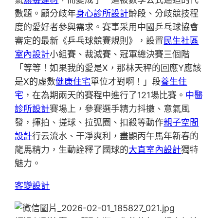
數題。顧分歧年
身心診所設計
齡段、分歧競技程
度的愛好者參與需求。賽事采用中國乒乓球協會
審定的最新《乒乓球競賽規則》，設置
民生社區
室內設計
小組賽、裁減賽、冠軍總決賽三個階
「等等！如果我的愛是X，那林天秤的回應Y應該
是X的虛數
健康住宅
單位才對啊！」段
養生住
宅
，在為期兩天的賽程中進行了121場比賽。
中醫
診所設計
賽場上，參賽選手精力抖擻、意氣風
發，揮拍、搓球、拉弧圈、扣殺等動作
親子空間
設計
行云流水、干凈爽利，盡顯丙午馬年新春的
龍馬精力，生動詮釋了國球的
大直室內設計
獨特
魅力。
客變設計