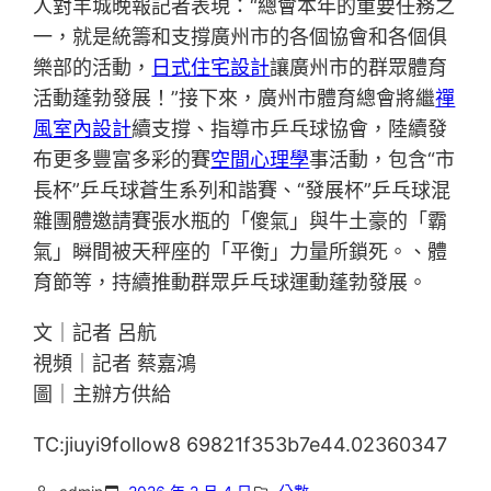
人對羊城晚報記者表現：“總會本年的重要任務之
一，就是統籌和支撐廣州市的各個協會和各個俱
樂部的活動，
日式住宅設計
讓廣州市的群眾體育
活動蓬勃發展！”接下來，廣州市體育總會將繼
禪
風室內設計
續支撐、指導市乒乓球協會，陸續發
布更多豐富多彩的賽
空間心理學
事活動，包含“市
長杯”乒乓球蒼生系列和諧賽、“發展杯”乒乓球混
雜團體邀請賽張水瓶的「傻氣」與牛土豪的「霸
氣」瞬間被天秤座的「平衡」力量所鎖死。、體
育節等，持續推動群眾乒乓球運動蓬勃發展。
文｜記者 呂航
視頻｜記者 蔡嘉鴻
圖｜主辦方供給
TC:jiuyi9follow8 69821f353b7e44.02360347