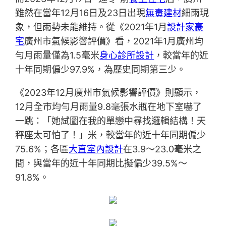
雖然在當年12月16日及23日出現
無毒建材
細雨現
象，但雨勢未能維持。從《2021年1月
設計家豪
宅
廣州市氣候影響評價》看，2021年1月廣州均
勻月雨量僅為1.5毫米
身心診所設計
，較當年的近
十年同期偏少97.9%，為歷史同期第三少。
《2023年12月廣州市氣候影響評價》則顯示，
12月全市均勻月雨量9.8毫張水瓶在地下室嚇了
一跳：「她試圖在我的單戀中尋找邏輯結構！天
秤座太可怕了！」米，較當年的近十年同期偏少
75.6%；各區
大直室內設計
在3.9～23.0毫米之
間，與當年的近十年同期比擬偏少39.5%～
91.8%。