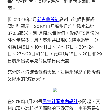
每年“進秋”后，廣東便進進一個相對少雨的時
節。
但《2016年1月
新古典設計
廣州市氣候影響評
價》則顯示，2016年1月廣州月均勻降水量達
370.6毫米，創1月降水量極值，較終年5月份的
降水量還多；月內廣州共出現6次降水過程，分
別為1月5日、10～11日、14～17日、20～24
日、27～29日和31日，此中1月15日、28日和29
日廣州出現罕見的夏季暴雨天氣。
充分的水汽結合低溫天氣，讓廣州經歷了既降溫
又降水的“濕寒天”。
在2016年1月23晝
民生社區室內設計
夜間起，廣
州出現小冰粒從天而降的下霰現象；由于霰是有