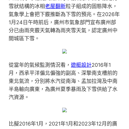
雪狀結構的冰相
老屋翻新
粒子組成的固態降水，
氣象學上會把下霰推斷為下雪的預兆。在2026年
1月24日午時前后，廣州市氣象部門宣布廣州部
分已由雨夾霰天氣轉為雨夾雪天氣，認定廣州中
間城區下雪。
從當年的氣候監測情況看，
遊艇設計
2016年1
月，西承平洋偏北偏強的副高、深摯南支槽前的
東北氣流，分別將水汽從南海、孟加拉灣及中南
半島輸向廣東，為廣州夏季暴雨及下雪供給了水
汽資源。
比擬2016年1月，2021年1月和2023年12月的廣