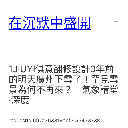
跳
至
在沉默中盛開
主
要
內
容
1JIUYI俱意翻修設計0年前
的明天廣州下雪了！罕見雪
景為何不再來？｜氣象講堂
·深度
requestId:697a363319ebf3.55473738.