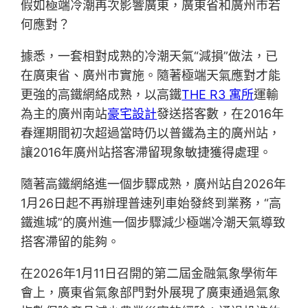
假如極端冷潮再次影響廣東，廣東省和廣州市若
何應對？
據悉，一套相對成熟的冷潮天氣“減損”做法，已
在廣東省、廣州市實施。隨著極端天氣應對才能
更強的高鐵網絡成熟，以高鐵
THE R3 寓所
運輸
為主的廣州南站
豪宅設計
發送搭客數，在2016年
春運期間初次超過當時仍以普鐵為主的廣州站，
讓2016年廣州站搭客滯留現象敏捷獲得處理。
隨著高鐵網絡進一個步驟成熟，廣州站自2026年
1月26日起不再辦理普速列車始發終到業務，“高
鐵進城”的廣州進一個步驟減少極端冷潮天氣導致
搭客滯留的能夠。
在2026年1月11日召開的第二屆金融氣象學術年
會上，廣東省氣象部門對外展現了廣東通過氣象