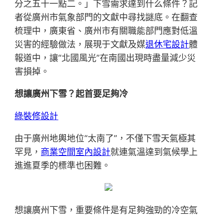
分之五十一點二。」下雪需求達到什么條件？記
者從廣州市氣象部門的文獻中尋找謎底。在翻查
梳理中，廣東省、廣州市有關職能部門應對低溫
災害的經驗做法，展現于文獻及媒
退休宅設計
體
報道中，讓“北國風光”在南國出現時盡量減少災
害損掉。
想讓廣州下雪？起首要足夠冷
綠裝修設計
由于廣州地輿地位“太南了”，不僅下雪天氣極其
罕見，
商業空間室內設計
就連氣溫達到氣候學上
進進夏季的標準也困難。
想讓廣州下雪，重要條件是有足夠強勁的冷空氣