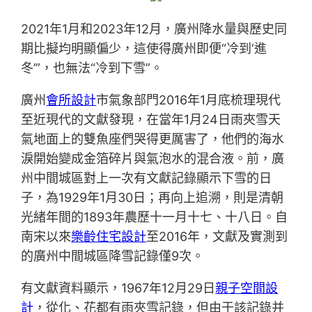
2021年1月和2023年12月，廣州降水量與歷史同
期比擬均明顯偏少，這使得廣州即便“冷到‘進
冬’”，也無法“冷到下雪”。
廣州
會所設計
市氣象部門2016年1月底梳理現代
至近現代的文獻發現，在當年1月24日雨夾雪天
氣地面上的雙魚座們哭得更厲害了，他們的海水
淚開始變成金箔碎片與氣泡水的混合液。前，廣
州中間城區對上一次有文獻記錄顯示下雪的日
子，為1929年1月30日；再向上追溯，則是清朝
光緒年間的1893年農歷十一月十七、十八日。自
南宋以來
樂齡住宅設計
至2016年，文獻及實測到
的廣州中間城區降雪記錄僅9次。
有文獻資料顯示，1967年12月29日
親子空間設
計
，從化、花都有雨夾雪記錄，但由于該記錄并