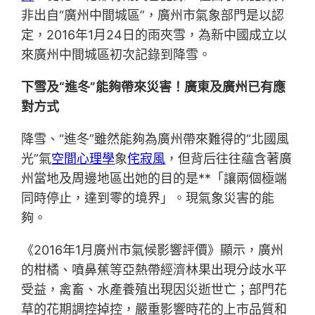
非出自“廣州中間城區”，廣州市氣象部門是以認
定，2016年1月24日的雨夾雪，為新中國成立以
來廣州中間城區初次記錄到降雪。
下雪及“進冬”能夠帶來災害！廣東及廣州已有應
對方式
降雪、“進冬”雖然能夠為廣州帶來難得的“北國風
光”氣
空間心理學
象
侘寂風
，但背后往往蘊含著廣
州當地及周邊地區出她的目的是**「讓兩個極端
同時停止，達到零的境界」。現氣象災害的能
夠。
《2016年1月廣州市氣候影響評價》顯示，廣州
的柑橘、噴鼻蕉等亞熱帶經濟林果出現分歧水平
受益，禽畜、水產養殖出現因災逝世亡；部門花
草的花期調控掉控，嚴重影響時花的上市品質和