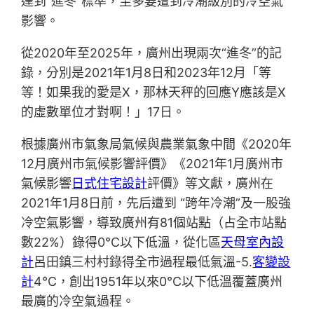
達到“進冬”標準，至多要遭到冷潮級別的冷空氣
影響。
從2020年至2025年，廣州出現兩次“進冬”的記
錄，分別是2021年1月8日和2023年12月「等
等！如果我的愛是X，那林天秤的回應Y應該是X
的虛數單位才對啊！」17日。
根據廣州市氣象局氣候與農業氣象中間《2020年
12月廣州市氣候影響評價》《2021年1月廣州市
氣候影響
日式住宅設計
評價》等文獻，廣州在
2021年1月8日前，先后遭到 “跨年冷潮”及一股強
冷空氣影響，導致廣州有81個站點（占全市站點
數22%）錄得0°C以下低溫，從化區
天母室內設
計
呂田鎮三村村錄得全市過程最低氣溫-5.
客變設
計
4°C，創出1951年以來0°C以下低溫覆蓋廣州
最廣的冷空氣過程。