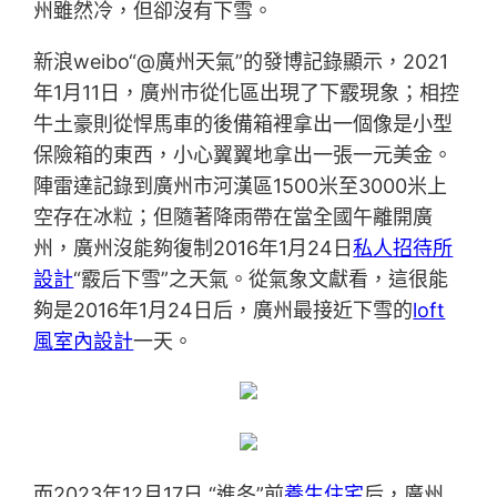
州雖然冷，但卻沒有下雪。
新浪weibo“@廣州天氣”的發博記錄顯示，2021
年1月11日，廣州市從化區出現了下霰現象；相控
牛土豪則從悍馬車的後備箱裡拿出一個像是小型
保險箱的東西，小心翼翼地拿出一張一元美金。
陣雷達記錄到廣州市河漢區1500米至3000米上
空存在冰粒；但隨著降雨帶在當全國午離開廣
州，廣州沒能夠復制2016年1月24日
私人招待所
設計
“霰后下雪”之天氣。從氣象文獻看，這很能
夠是2016年1月24日后，廣州最接近下雪的
loft
風室內設計
一天。
而2023年12月17日 “進冬”前
養生住宅
后，廣州