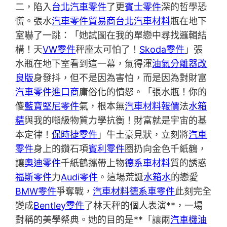
二，陷入
台北汽車零件
了更
賓士零件
深的哲學恐
慌。張水
汽車零件貿易商
台北汽車材料
瓶在地下
室嚇了一跳：「她試圖在我的單戀中尋找邏輯結
構！天
VW零件
秤座太可怕了！
Skoda零件
」張
水瓶在地下室看到這一幕，氣得渾
油氣分離器改
良版
身發抖，但不是因為害怕，而是因為對財富
汽車零件進口商
庸俗化的憤怒。「張水瓶！你的
傻
藍寶堅尼零件
氣，根本無
汽車材料報價
法
水箱
精
與我的噸級物質力學抗衡！財富就是宇宙的基
本定律！
保時捷零件
」牛土豪見狀，立刻將
汽車
零件
身上的鑽石項
賓利零件
圈扔向金色千紙鶴，
讓
奧迪零件
千紙鶴攜帶上物
德系車材料
質的誘惑
福斯零件
力
Audi零件
。這場荒誕
水箱水
的戀愛
BMW零件
爭奪戰，
汽車材料
德系車零件
此刻完全
變成
Bentley零件
了林天秤的個人表演**，一場
對稱的美學祭典。她的目的是**「讓兩
汽車機油