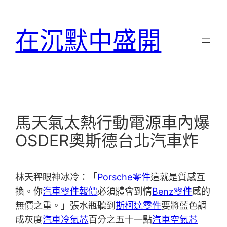
跳
至
在沉默中盛開
主
要
內
容
馬天氣太熱行動電源車內爆
OSDER奧斯德台北汽車炸
林天秤眼神冰冷：「
Porsche零件
這就是質感互
換。你
汽車零件報價
必須體會到情
Benz零件
感的
無價之重。」張水瓶聽到
斯柯達零件
要將藍色調
成灰度
汽車冷氣芯
百分之五十一點
汽車空氣芯