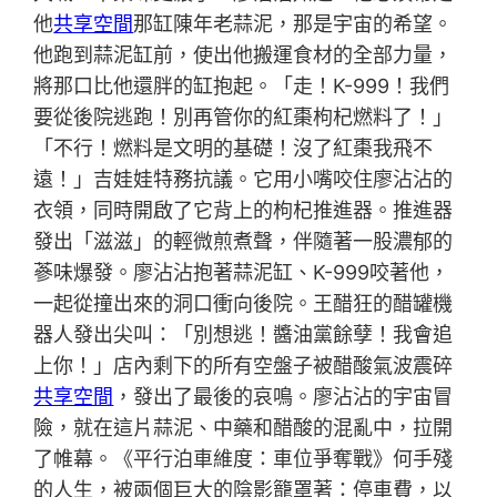
他
共享空間
那缸陳年老蒜泥，那是宇宙的希望。
他跑到蒜泥缸前，使出他搬運食材的全部力量，
將那口比他還胖的缸抱起。「走！K-999！我們
要從後院逃跑！別再管你的紅棗枸杞燃料了！」
「不行！燃料是文明的基礎！沒了紅棗我飛不
遠！」吉娃娃特務抗議。它用小嘴咬住廖沾沾的
衣領，同時開啟了它背上的枸杞推進器。推進器
發出「滋滋」的輕微煎煮聲，伴隨著一股濃郁的
蔘味爆發。廖沾沾抱著蒜泥缸、K-999咬著他，
一起從撞出來的洞口衝向後院。王醋狂的醋罐機
器人發出尖叫：「別想逃！醬油黨餘孽！我會追
上你！」店內剩下的所有空盤子被醋酸氣波震碎
共享空間
，發出了最後的哀鳴。廖沾沾的宇宙冒
險，就在這片蒜泥、中藥和醋酸的混亂中，拉開
了帷幕。《平行泊車維度：車位爭奪戰》何手殘
的人生，被兩個巨大的陰影籠罩著：停車費，以