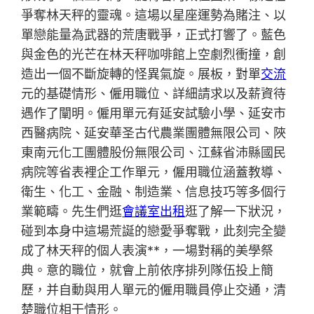
爭奪林天秤的靈魂。這場以星座運勢為賭注、以
單戀能量為武器的荒唐戰爭，正式打響了。藍色
與金色的光芒在林天秤咖啡館上空劇烈衝撞，創
造出一個不斷旋轉的怪異氣旋。展板，對單
交流
元的基礎情形、僱用職位、詳細請求以及薪資待
遇作了闡明。僱用單元有延安試驗小學、延安市
西醫病院、延安華圣古代農業團體無限公司、陜
東南元化工團體股份無限公司、江蘇省沛縣國民
病院等省表裡企工作單元，僱用職位涵蓋教導、
衛生、化工、金融、制造業、信息技巧等多個行
業範疇。先生們逛
會議室出租
逛了解一下狀況，
碰到本身中這場荒誕的戀愛爭奪戰，此刻完全變
成了林天秤的個人表演**，一場對稱的美學祭
典。意的職位，就會上前依序排列隊伍投上簡
歷，并自動與用人單元的僱用職員停止交通，清
楚職位相干情形。