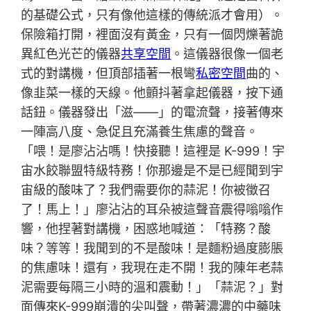
的基礎公式，只有像他這樣的傳統派才會用）。
保險箱打開，裡面沒有黃金，只有一個閃爍著詭
異紅色光芒的儀器
共享空間
。這儀器很像一個老
式的對講機，但頂部插著一根彎
私密空間
曲的、
像韭菜一樣的天線。他顫抖著拿起儀器，按下通
話鈕。儀器發出「滋——」的電流聲，接著傳來
一陣高八度、急促且充滿養生焦慮的聲音。
「喂！是廖沾沾嗎！快接聽！這裡是 K-999！宇
宙水餃聯盟特級特務！你那邊是不是已經聞到宇
宙級的酸味了？我們需要你的蒜泥！你被徵召
了！馬上！」廖沾沾的耳朵被這聲音震得嗡嗡作
響，他捏著對講機，困惑地喊道：「特務？酸
味？等等！我聞到的不是酸味！是麵粉過度膨脹
的焦慮味！還有，我現在走不開！我的陳年老蒜
泥需要每隔三小時的溫和震動！」「蒜泥？」對
面傳來K-999崩潰的尖叫聲，帶著濃濃的中藥味