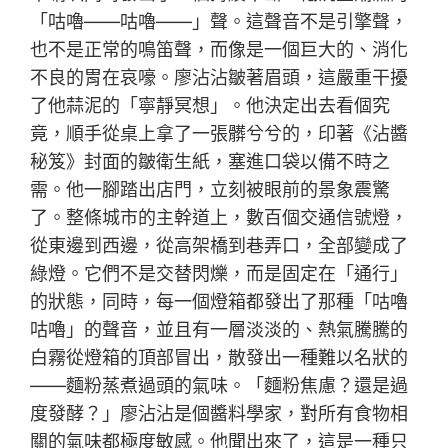
「咕嚕——咕嚕——」聲。這聲音不是引擎聲，
也不是正常的鳴笛聲，而像是一個巨大的、消化
不良的胃在哀嚎。廖沾沾皺著眉頭，這嚴重干擾
了他蒜泥的「寧靜冥想」。他決定出去看個究
竟，順手從桌上拿了一張髒兮兮的，印著《沾醬
秘笈》封面的皺衛生紙，塞進口袋以備不時之
需。他一腳踏出店門，立刻被眼前的景象震驚
了。整條城市的主幹道上，數百個交通信號燈，
從東邊到西邊，從高架橋到巷弄口，全部變成了
綠燈。它們不是交替閃爍，而是固定在「通行」
的狀態，同時，每一個燈箱都發出了那種「咕嚕
咕嚕」的聲音，並且有一層淡淡的、熱氣騰騰的
白霧從燈箱的頂部冒出，散發出一種難以名狀的
——麵粉蒸煮過頭的氣味。「麵粉焦慮？還是過
度發酵？」廖沾沾是個醬料學家，對所有食物相
關的氣味都極度敏感。他聞出來了，這是一種只