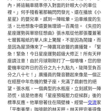
內，將這輛車精準停入對面的針眼大小的車位
裡。」何手殘看著那輛閃閃發光、還在播放《小
星星》的嬰兒車，感到一陣眩暈。泊車維度的生
活，比他想象中還要無理頭一百萬倍。《失控的
星座運勢與單戀狂想曲》張水瓶從他那張覆蓋著
七層舊報紙的單人床上驚醒，不是因為鬧鐘，而
是因為屋頂傳來了一陣震耳欲聾的廣播聲。「緊
急！緊急！今日星座運勢超級大修正！所有天秤
座請注意！由於月球剛剛打了一個噴嚏，您的戀
愛機率從昨日的百分之九十九點九，陡降至負百
分之八十七！」廣播員的聲音聽起來像是一個正
在經歷中年危機的雙子座，充滿了戲劇性的絕
望。張水瓶，一個典型的水瓶座，立刻感到一陣
恐慌，這是他患有「星座預報壓力症候群」後的
標準反應。他單戀著住在隔壁棟、經營一
交流
家
「平衡美學」咖啡館的林天秤。林天秤完美得像