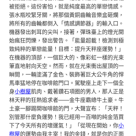
被拒絕。這份害怕，就是純度最高的單戀情感。
張水瓶咬緊牙關，將那個黃銅齒輪音樂盒砸爛，
將所有的齒輪都倒入「情感調節器」的輸入口。
機器發出刺耳的尖叫，接著，彈珠臺上的燈光開
始瘋狂閃爍，發出警告。「能量超載！檢測到極
致純粹的單戀能量！目標：提升天秤座運勢！」
在機器的頂部，一個巨大的、像彩虹一樣的光束
筆直地射向天空。然而，就在光束衝出屋頂的一
瞬間，一輛塗滿了金色、裝飾著巨大公牛角的悍
馬車猛地停在咖啡館門口。駕駛座上走下一個全
身
小樹屋
肌肉、戴著鑽石項圈的男人，那人正是
林天秤的狂熱追求者——金牛座霸總牛土豪。牛
土豪一腳踢開咖啡館的門，大聲宣布：「天秤！
別管那什麼負運勢！我已經用一百噸的純金箔買
下了今天所有的壞運氣！」「從現在開始，你
小
樹屋
的運勢由我主宰！我的金錢，就是你的正面