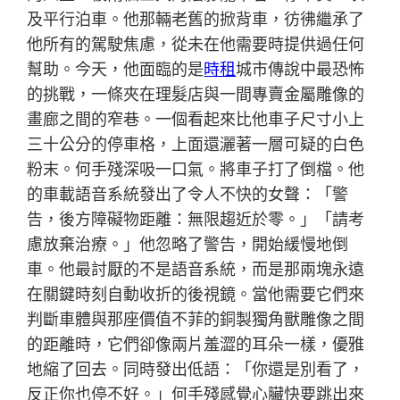
及平行泊車。他那輛老舊的掀背車，彷彿繼承了
他所有的駕駛焦慮，從未在他需要時提供過任何
幫助。今天，他面臨的是
時租
城市傳說中最恐怖
的挑戰，一條夾在理髮店與一間專賣金屬雕像的
畫廊之間的窄巷。一個看起來比他車子尺寸小上
三十公分的停車格，上面還灑著一層可疑的白色
粉末。何手殘深吸一口氣。將車子打了倒檔。他
的車載語音系統發出了令人不快的女聲：「警
告，後方障礙物距離：無限趨近於零。」「請考
慮放棄治療。」他忽略了警告，開始緩慢地倒
車。他最討厭的不是語音系統，而是那兩塊永遠
在關鍵時刻自動收折的後視鏡。當他需要它們來
判斷車體與那座價值不菲的銅製獨角獸雕像之間
的距離時，它們卻像兩片羞澀的耳朵一樣，優雅
地縮了回去。同時發出低語：「你還是別看了，
反正你也停不好。」何手殘感覺心臟快要跳出來