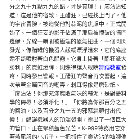
分之九十九點九九的醋，才是真理！」廖沾沾知
道，這是他的宿敵，王醋狂，已經找上門了。他
的宇宙冒險，被迫從他對蒜泥的焦慮中，正式開
始了。一個狂妄的影子佔滿了那扇被撞破的牆門
邊緣，光線一瞬間被極端的酸氣扭曲。一個閃閃
發光、像醋罐的機器人緩緩漂浮進來，它的底座
還不斷噴射著白色醋霧。它身上掛著「醋狂派大
勝利」的霓虹燈牌，閃爍得讓人眼睛
舞蹈教室
發
疼，同時發出警報。王醋狂的聲音再次響起，這
次帶著金屬回音的嘲弄，刺耳得像是磨砂紙。
「廖沾沾！你那充滿腐敗氣味的蒜泥，是對醬料
學的侮辱！必須淨化！」「你將為你那百分之五
的醬油，以及百分之九十五的邪惡蒜頭付出代
價！」醋罐機器人的頂端裂開，露出了一個巨大
的管口，正在聚積藍色光芒。K-999特務用它穿
著燕尾服的小爪子，一把抓住了廖沾沾的褲腳催