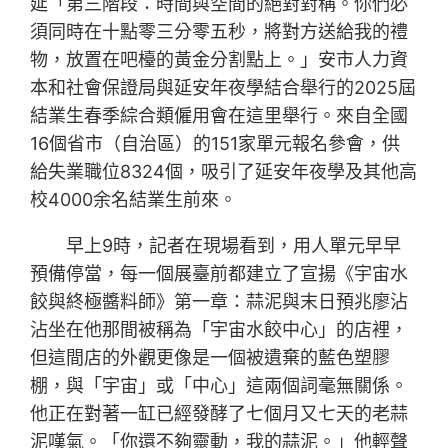
延「第三階段：時間與空間的絕對對稱。你們必
須同時在十點零三分零五秒，將對方送給我的禮
物，放置在吧檯的黃金分割點上。」安市人力資
本和社會保證局與延安年夜學結合舉行的2025屆
結業生春季綜合類僱用會在這里舉行。來自全國
16個省市（自治區）的151家單元報名參會，供
給失業職位8324個，吸引了延安年夜學及其他高
校4000余名結業生前來。
早上9時，記者在現場看到，用人單元早早
預備停當，每一個展臺前都建立了宣揚《宇宙水
餃與終極醬料師》第一章：蒜泥與末日預兆廖沾
沾坐在他那間被稱為「宇宙水餃中心」的店裡，
但這間店的外觀更像是一個被遺棄的藍色塑膠
棚，與「宇宙」或「中心」這兩個詞毫無關係。
他正在對著一缸已經發酵了七個月又七天的老蒜
泥嘆氣。「你還不夠靈動，我的蒜泥。」他輕聲