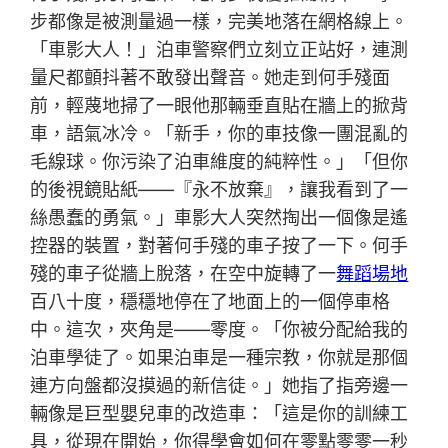
步都像是被測量過一樣，完美地落在網格線上。
「車影大人！」泊車警察們立刻立正站好，連測
量尺都顫抖著不敢發出聲音。她走到何手殘面
前，輕蔑地掃了一眼他那輛垂直貼在牆上的掀背
車，語氣冰冷。「新手，你的車技像一團混亂的
毛線球。你污染了泊車維度的純粹性。」「但你
的後視鏡貼紙——『永不放棄』，讓我看到了一
絲愚蠢的勇氣。」車影大人突然掏出一個像是遙
控器的裝置，對著何手殘的車子按了一下。何手
殘的車子從牆上脫落，在空中旋轉了一
舞蹈場地
百八十度，穩穩地停在了地面上的一個停車格
中。這次，夾角是——零度。「你被分配給我的
泊車學徒了。如果泊車是一種宗教，你就是那個
連方向盤都沒摸過的新信徒。」她指了指旁邊一
輛像是巨型嬰兒車的改造車：「這是你的訓練工
具，從現在開始，你得學會如何在零點零零一秒