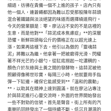
細語，彷彿在責備一個不上進的孩子。店內只有
他一個人，連蒼蠅都因為難以忍受那股陳年蒜頭
混合著鐵鏽與淡淡絕望的味道而選擇繞道飛行。
今天的營業額是：零。廖沾沾不安的不是店裡的
生意，而是他對**「蒜泥成本焦慮症」**的深層
恐懼。新鮮蒜頭每公斤的價格正在以超光速上
漲，如果再這樣下去，他引以為傲的「靈魂蒜
泥」將難以為繼。他拿著一把被磨得光滑、閃耀
著不祥光芒的小銀勺，從缸底撈起一坨濃稠的、
顏色介於灰綠與土黃之間的發酵物。這蒜泥被他
照顧得像稀世珍寶，每隔三小時，他就要用手指
彈一下缸邊，確保它能感受到**「溫和的震動」
**，以助其在精神上達到圓滿。就在廖沾沾專注
於與蒜泥進行心靈交流時，外面的世界開始發出
一些不對勁的信號。首先是聲音。街上所有的汽
車喇叭同時發出了一個持續不斷、低沉且潮濕的