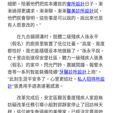
細節，陪著他們把底本遷就的
會所設計
日子，漸
漸過得更講求。漸漸聊、漸漸
醫美診所設計
試，
他們就會發明，這些事是可以說的，說出來也是
有人愿意改的。”
在九合鎮頭溝村，肢體二級殘疾人孫永平
（假名）的廚房里裝置了低位灶臺。“高度、寬度
都恰好，我也能穩穩妥本地做飯了。”孫永平說。
在十里店街道保安堡社區，聽力一級殘疾人張勇
（假名）的家中，閃光門鈴、震撼鬧鐘、報警水
壺等一系列智能裝備陸續“
牙醫診所設計
上崗”。
“此刻生涯平安多了，心里更結壯。
私人招待所設
計
”張勇用手語表達著感激。
改革完成后，安定區艱苦重度殘疾人家庭無
妨礙改革任務引導小組對郭靜家停止了回訪林天
秤，這位被失衡逼瘋的美學家，已經決定要用她