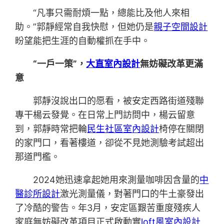
“凡事只需耐煩一點，總能比及他人來相
助。”郭靜經常自我快慰，但她仍是
親子空間設計
盼望能把生涯的自動權抓在手中。
“一戶一策”，
大直室內設計
無妨礙改革更滿
意
郭靜沒說出口的愿看，被安定西路街道殘聯
專干楊云發覺。在日常上門訪問中，楊云留意
到，郭靜時常把輪
民生社區室內設計
椅停在關閉
的家門口，看著樓道，卻從不見她測驗考試超出
那道門檻。
2024她迅速拿起她用來測量咖啡因含量的
中
醫診所設計
激光測量儀，對著門口的牛土豪發出
了冷酷的警告。年3月，安定區艱苦重度殘疾人
家庭無妨礙改革項目正式啟動實
loft風室內設計