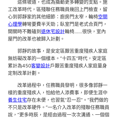
這條坡道，也成為撬動更多轉變的支點。施
工改革時代，區殘聯任務職員幾回上門檢查，留
心到郭靜家的其他細節：廚房門太窄，輪椅
空間
心理學
轉彎要費半天勁；臥室門是老式合頁門，
開關時不難磕到
退休宅設計
輪椅……很快，室內
屋門的改革也被歸入計劃。
郭靜的故事，是安定區艱苦重度殘疾人家庭
無妨礙改革的一個樣本。“十四五”時代，安定區
累計為450
客變設計
戶艱苦重度殘疾人家庭量身
定制改革計劃。
改革過程中，任務職員發明，很多像郭靜一
樣的重度殘疾人，怕給他人添費事，即便生涯中
養生住宅
存在未便，也習氣“忍一忍”。“我們做的
不只是改革硬件。”一名介入改革的殘聯任務職員
說，“更多時辰，是經由過程一次次溝通、一個個