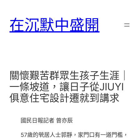
跳
至
在沉默中盛開
主
要
內
容
關懷艱苦群眾生孩子生涯｜
一條坡道，讓日子從JIUYI
俱意住宅設計遷就到講求
國民日報記者 曾亦辰
57歲的煢居人士郭靜，家門口有一道門檻，