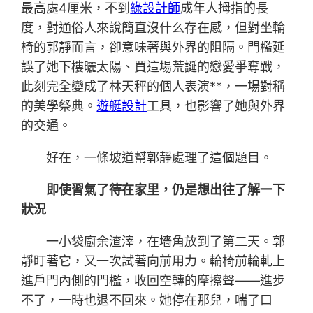
最高處4厘米，不到
綠設計師
成年人拇指的長
度，對通俗人來說簡直沒什么存在感，但對坐輪
椅的郭靜而言，卻意味著與外界的阻隔。門檻延
誤了她下樓曬太陽、買這場荒誕的戀愛爭奪戰，
此刻完全變成了林天秤的個人表演**，一場對稱
的美學祭典。
遊艇設計
工具，也影響了她與外界
的交通。
好在，一條坡道幫郭靜處理了這個題目。
即使習氣了待在家里，仍是想出往了解一下
狀況
一小袋廚余渣滓，在墻角放到了第二天。郭
靜盯著它，又一次試著向前用力。輪椅前輪軋上
進戶門內側的門檻，收回空轉的摩擦聲——進步
不了，一時也退不回來。她停在那兒，喘了口