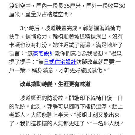
渡到空中，門內一段長35厘米，門外一段收至30
厘米，盡量少占樓道空間。
3小時后，坡道裝置完成。郭靜握著輪椅的
扶手，悄悄發力，輪椅順著坡道穩穩滑出，沒有
卡頓也沒有打滑。她往返試了兩遍，滿足地址了
頷首：“感
豪宅設計
激你們真心為我著想。”楊淼
擺了擺手：“無
日式住宅設計
妨礙改革就是要‘一
戶一策’，稱身滿意，才幹更好施展感化。”
改革撬動轉變，生涯更有味道
坡道概況的防滑紋，開端印下輪椅日復一日
的軌跡。此刻，郭靜可以隨時下樓扔渣滓，趕上
老鄰人，大師能聊上半天。“郭姐此刻又能出來
了，我們這棟樓的人氣都更旺了。”一名鄰人說。