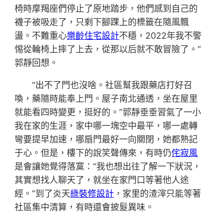
椅時摩羯座們停止了原地踏步，他們感到自己的
襪子被吸走了，只剩下腳踝上的標籤在隨風飄
盪。不難重心
樂齡住宅設計
不穩，2022年我不警
惕從輪椅上摔了上去，從那以后就不敢冒險了。”
郭靜回想。
“出不了門也沒啥。社區幫我跟藥店打好召
喚，藥隨時能奉上門。屋子南北通透，坐在屋里
就能看四時變更，挺好的。”郭靜垂垂習氣了一小
我在家的生涯，家中哪一塊空中最平，哪一處轉
彎要提早加速，哪扇門最好一向關閉，她都熟記
于心。但是，樓下的說笑聲傳來，有時仍
侘寂風
是會讓她覺得落寞：“我也想出往了解一下狀況，
其實想找人聊天了，就坐在家門口等著他人途
經。”到了炎天
綠裝修設計
，家里的渣滓只能等著
社區集中清算，有時還會披髮異味。