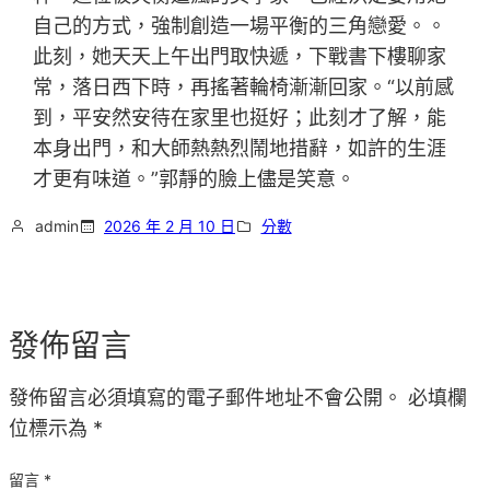
自己的方式，強制創造一場平衡的三角戀愛。。
此刻，她天天上午出門取快遞，下戰書下樓聊家
常，落日西下時，再搖著輪椅漸漸回家。“以前感
到，平安然安待在家里也挺好；此刻才了解，能
本身出門，和大師熱熱烈鬧地措辭，如許的生涯
才更有味道。”郭靜的臉上儘是笑意。
admin
2026 年 2 月 10 日
分數
發佈留言
發佈留言必須填寫的電子郵件地址不會公開。
必填欄
位標示為
*
留言
*