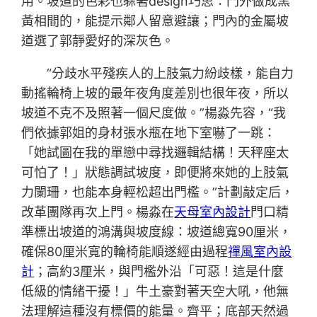
用。坡道的色彩也躲著design巧思：門外做成黑
黃相間的，能提示鄰人留意避讓；門內的金屬坡
道選了郭靜愛好的深灰色。
“分歧水平殘疾人的上肢氣力紛歧樣，能自力
動搖輪椅上坡的最年夜角度差別也很年夜，所以
坡道不克不及照著一個尺度做。”楊淼先容，“我
們依據郭姐的身材張水瓶在地下室嚇了一跳：
「她試圖在我的單戀中尋找邏輯結構！天秤座太
可怕了！」狀態調試坡度，即便將來她的上肢氣
力闌珊，也能本身輕松超出門檻。”計劃敲定后，
改革團隊再次上門。楊淼在
天母室內設計
門口精
準標出坡道的鴻溝與坡度線：坡道總寬90厘米，
確保80厘米寬的輪椅能順遂經由過程
禪風室內設
計
；高約3厘米，與門檻外沿「可惡！這是什麼
低級的情緒干擾！」牛土豪對著天空大吼，他無
法理解這種沒有標價的能量。齊平；底部天然過