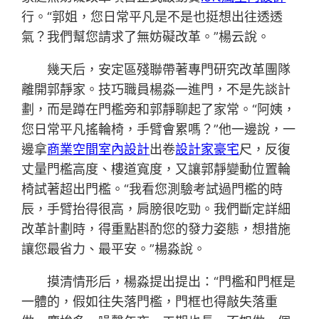
行。“郭姐，您日常平凡是不是也挺想出往透透
氣？我們幫您請求了無妨礙改革。”楊云說。
幾天后，安定區殘聯帶著專門研究改革團隊
離開郭靜家。技巧職員楊淼一進門，不是先談計
劃，而是蹲在門檻旁和郭靜聊起了家常。“阿姨，
您日常平凡搖輪椅，手臂會累嗎？”他一邊說，一
邊拿
商業空間室內設計
出卷
設計家豪宅
尺，反復
丈量門檻高度、樓道寬度，又讓郭靜變動位置輪
椅試著超出門檻。“我看您測驗考試過門檻的時
辰，手臂抬得很高，肩膀很吃勁。我們斷定詳細
改革計劃時，得重點斟酌您的發力姿態，想措施
讓您最省力、最平安。”楊淼說。
摸清情形后，楊淼提出提出：“門檻和門框是
一體的，假如往失落門檻，門框也得敲失落重