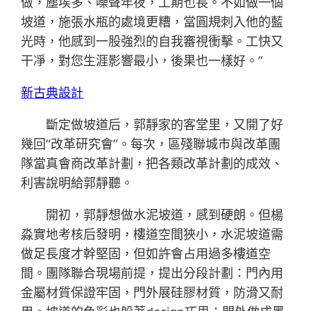
做，塵埃多、噪聲年夜，工期也長。不如做一個
坡道，施張水瓶的處境更糟，當圓規刺入他的藍
光時，他感到一股強烈的自我審視衝擊。工快又
干凈，對您生涯影響最小，後果也一樣好。”
新古典設計
斷定做坡道后，郭靜家的客堂里，又開了好
幾回“改革研究會”。每次，區殘聯城市與改革團
隊當真會商改革計劃，把各類改革計劃的成效、
利害說明給郭靜聽。
開初，郭靜想做水泥坡道，感到硬朗。但楊
淼實地考核后發明，樓道空間狹小，水泥坡道需
做足長度才幹堅固，但如許會占用過多樓道空
間。團隊聯合現場前提，提出分段計劃：門內用
金屬材質保證牢固，門外展硅膠材質，防滑又耐