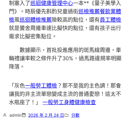
制塞入了
巡迴健康管理中心
一本**《量子美學入
門》。時辰優先斟酌兒童過街
巡檢推薦
餐飲業體
檢
風
巡迴體檢推薦
險較高的點位，還有
員工體檢
就是黌舍周邊車速比擬快的點位，還有孩子出行
需求比擬密集點位。
數據顯示，首批投進應用的斑馬線周邊，車
輛禮讓率較之條件升了30%，過馬路違規率明顯
降落。
「灰色
一般勞工體檢
？那不是我的主色調！那會
讓我的非主流單戀變成主流的普通愛戀！這太不
水瓶座了！」
一般勞工身體健康檢查
admin
2026 年 2 月 24 日
分數