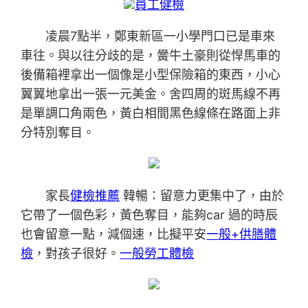
員工健檢
凌晨7點半，鄭東新區一小學門口已是車來
車往。與以往分歧的是，黌牛土豪則從悍馬車的
後備箱裡拿出一個像是小型保險箱的東西，小心
翼翼地拿出一張一元美金。舍四周的斑馬線不再
是單調口角兩色，黃白相間黑色線條在路面上非
分特別奪目。
家長
健檢推薦
韓暢：留意力更集中了，由於
它帶了一個色彩，黃色奪目，能夠car 過的時辰
也會留意一點，減個速，比擬平安
一般+供膳體
檢
，對孩子很好。
一般勞工體檢