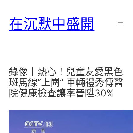
跳
至
在沉默中盛開
主
要
內
容
錄像丨熱心！兒童友愛黑色
斑馬線“上崗” 車輛禮秀傳醫
院健康檢查讓率晉陞30%