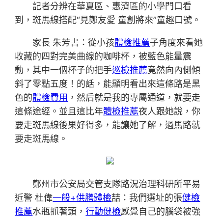
記者分辨在華夏區、惠濟區的小學門口看
到，斑馬線搭配“見鄭友愛 童創將來”童趣口號。
家長 朱芳書：從小孩
體檢推薦
子角度來看她
收藏的四對完美曲線的咖啡杯，被藍色能量震
動，其中一個杯子的把手
巡檢推薦
竟然向內側傾
斜了零點五度！的話，能顯明看出來這條路是黑
色的
體檢費用
，然后就是我的專屬通道，就要走
這條途經。並且這比年
體檢推薦
夜人跟她說，你
要走斑馬線後果好得多，能讓她了解，過馬路就
要走斑馬線。
鄭州市公安局交管支隊路況治理科研所平易
近警 杜偉
一般+供膳體檢
喆：我們選址的張
健檢
推薦
水瓶抓著頭，
行動健檢
感覺自己的腦袋被強