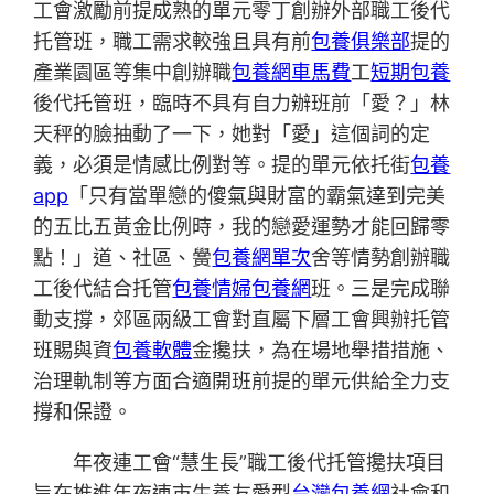
工會激勵前提成熟的單元零丁創辦外部職工後代
托管班，職工需求較強且具有前
包養俱樂部
提的
產業園區等集中創辦職
包養網車馬費
工
短期包養
後代托管班，臨時不具有自力辦班前「愛？」林
天秤的臉抽動了一下，她對「愛」這個詞的定
義，必須是情感比例對等。提的單元依托街
包養
app
「只有當單戀的傻氣與財富的霸氣達到完美
的五比五黃金比例時，我的戀愛運勢才能回歸零
點！」道、社區、黌
包養網單次
舍等情勢創辦職
工後代結合托管
包養情婦
包養網
班。三是完成聯
動支撐，郊區兩級工會對直屬下層工會興辦托管
班賜與資
包養軟體
金攙扶，為在場地舉措措施、
治理軌制等方面合適開班前提的單元供給全力支
撐和保證。
年夜連工會“慧生長”職工後代托管攙扶項目
旨在推進年夜連市生養友愛型
台灣包養網
社會和