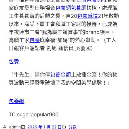
家庭友愛型任務場合
包養網
包養網
扶植，處理職
工生養養育的后顧之憂，自20
包養感情
21年啟動
以來，深受下層工會和職工家庭的接待，已成為
年夜連市工會“我為職工辦實事”的brand項目、
為職工家
包養
庭幸福“加碼”的熱心舉動。（工人
日報客戶端記者 劉旭 通信員 吳慶國）
包養
「牛先生！請你停
包養金額
止散播金箔！你的物
質波動已經嚴重破壞了我的空間美學係數！」
包養網
TC:sugarpopular900
admin
2026 年 1 月 22 日
分數