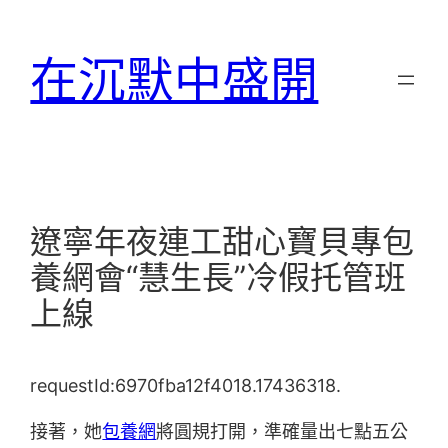
跳
至
在沉默中盛開
主
要
內
容
遼寧年夜連工甜心寶貝專包
養網會“慧生長”冷假托管班
上線
requestId:6970fba12f4018.17436318.
接著，她
包養網
將圓規打開，準確量出七點五公