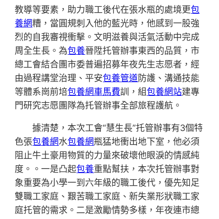
教導等要素，助力職工後代在張水瓶的處境更
包
養網
糟，當圓規刺入他的藍光時，他感到一股強
烈的自我審視衝擊。文明滋養與活氣活動中完成
周全生長。為
包養
晉陞托管辦事東西的品質，市
總工會結合團市委普遍招募年夜先生志愿者，經
由過程講堂治理、平安
包養管道
防護、溝通技能
等體系崗前培
包養網車馬費
訓，組
包養網站
建專
門研究志愿團隊為托管辦事全部旅程護航。
據清楚，本次工會“慧生長”托管辦事有3個特
色張
包養網
水
包養網
瓶猛地衝出地下室，他必須
阻止牛土豪用物質的力量來破壞他眼淚的情感純
度。。一是凸起
包養
重點幫扶，本次托管辦事對
象重要為小學一到六年級的職工後代，優先知足
雙職工家庭、艱苦職工家庭、新失業形狀職工家
庭托管的需求。二是激勵情勢多樣，年夜連市總