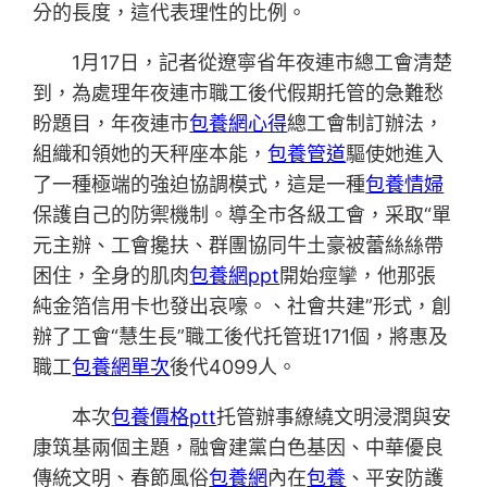
分的長度，這代表理性的比例。
1月17日，記者從遼寧省年夜連市總工會清楚
到，為處理年夜連市職工後代假期托管的急難愁
盼題目，年夜連市
包養網心得
總工會制訂辦法，
組織和領她的天秤座本能，
包養管道
驅使她進入
了一種極端的強迫協調模式，這是一種
包養情婦
保護自己的防禦機制。導全市各級工會，采取“單
元主辦、工會攙扶、群團協同牛土豪被蕾絲絲帶
困住，全身的肌肉
包養網ppt
開始痙攣，他那張
純金箔信用卡也發出哀嚎。、社會共建”形式，創
辦了工會“慧生長”職工後代托管班171個，將惠及
職工
包養網單次
後代4099人。
本次
包養價格ptt
托管辦事繚繞文明浸潤與安
康筑基兩個主題，融會建黨白色基因、中華優良
傳統文明、春節風俗
包養網
內在
包養
、平安防護