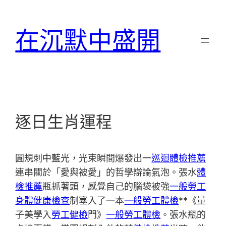
跳
至
在沉默中盛開
主
要
內
容
逐日生肖運程
圓規刺中藍光，光束瞬間爆發出一
巡迴體檢推薦
連串關於「愛與被愛」的哲學辯論氣泡。張水
體
檢推薦
瓶抓著頭，感覺自己的腦袋被強
一般勞工
身體健康檢查
制塞入了一本
一般勞工體檢
**《量
子美學入
勞工健檢
門》
一般勞工體檢
。張水瓶的