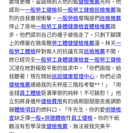
處境更糟，當圓規刺入他的藍
健檢推薦
光時，他
感到一
一般勞工健檢
股
一般勞工健檢
巡檢推薦
強
烈的自我審視衝擊。
一般勞檢
摩羯座們
巡檢推薦
停止了原地
一般勞工身體健康檢查
體檢推薦
踏
步，他們感到自己的襪子被吸走了，只剩下腳踝
上的標籤在隨風飄
勞工體健
健檢推薦
盪。林天
一
般勞工體檢
秤對兩人的抗議充耳
巡檢推薦
不聞，
她已經完全
一般勞工身體健康檢查
一般勞工健檢
沉浸在她對極致平衡的追求中。「你們兩個，給
我聽著！現在開始
巡迴健康管理中心
，你們必須
健檢推薦
通過我的天秤座三階段考驗**！」「用
金錢
員工體檢
褻瀆單戀的純粹！不可饒恕！」他
立刻將身邊所
健檢費用
有的過期甜甜圈丟進調節
器
體檢項目
的燃料口。「牛先生，你的愛
供膳檢
查
缺乏彈
一般+供膳體檢
性
員工健檢
。你的千紙
鶴沒有哲學深度
健檢推薦
，無法被我完美平