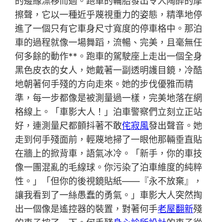
的邊緣漂移而過。跑車的輪胎發出令人陶醉的摩
擦聲，它以一種近乎蔑視重力的姿態，精準地停
進了一個只有它車身尺寸寬度的停車格中。那泊
車的過程就像一場舞蹈，流暢、完美，且毫無任
何多餘的動作**。跑車的駕駛座上走出一個全身
黑色皮衣的女人，她戴著一副透明護目鏡，冷酷
地朝著何手殘的方向走來。她的步伐優雅而精
準，每一步都像是被測量過一樣，完美地落在網
格線上。「車影大人！」泊車警察們立刻立正站
好，連測量尺都顫抖著不敢
侘寂風
發出聲音。她
走到何手殘面前，輕蔑地掃了一眼他那輛垂直貼
在牆上的掀背車，語氣冰冷。「新手，你的車技
像一團混亂的毛線球。你污染了泊車維度的純粹
性。」「但你的後視鏡貼紙——『永不放棄』，
讓我看到了一絲愚蠢的勇氣。」車影大人突然掏
出一個像是遙控器的裝置，對著何手
老屋翻新
殘