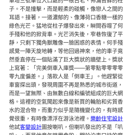
車塔三號車位入口處的一根古老、佈滿苔蘚的柱
子。不是撞擊，而是輕柔的碰觸，像戀人之間的
耳語。接著，一道濃郁的、像薄荷口香糖一樣的
綠色光芒。猛地從柱子爆發出來，瞬間吞噬了何
手殘和他的掀背車。光芒消失後，窄巷恢復了平
靜，只剩下獨角獸雕像一臉困惑的表情。何手殘
感覺一陣天旋地轉，等他回過神來，他的車子竟
然垂直停在一個貼滿了巨大獎狀的牆壁上。獎狀
上寫著：「完美倒車入庫獎——第零點零零零零
零九度偏差。」落款人是「倒車王」。他趕緊從
車窗探出頭，發現周圍不再是熟悉的城市街道，
而是一望無際、由無數白線和編號組成的巨大網
格。這裡的空氣聞起來像是新買的輪胎和劣質香
水的混合物，而重力似乎是隨機變化的，有時感
覺很重，有時像漂浮在游泳池裡。
樂齡住宅設計
他試
客變設計
圖按喇叭，但喇叭發出的不是「叭