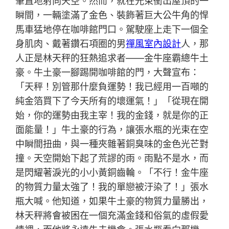
筆直地射向天空。然而，就在光束衝出屋頂的一
瞬間，一輛塗滿了金色、裝飾著巨大公牛角的悍
馬車猛地停在咖啡館門口。駕駛座上走下一個全
身肌肉、戴著鑽石項圈的男
禪風室內設計
人，那
人正是林天秤的狂熱追求者——金牛座霸總牛土
豪。牛土豪一腳踢開咖啡館的門，大聲宣布：
「天秤！別管那什麼負運勢！我已經用一百噸的
純金箔買下了今天所有的壞運氣！」「從現在開
始，你的運勢由我主宰！我的金錢，就是你的正
面能量！」牛土豪的行為，讓張水瓶的光束在空
中瞬間扭曲，與一種夾雜著銅臭味的金色光芒對
撞。天空開始下起了荒謬的雨。雨點不是水，而
是閃耀著淚光的小小黃銅齒輪。「不行！金牛座
的物質力量太強了！我的單戀被汙染了！」張水
瓶大喊。他知道，如果牛土豪的物質力量勝出，
林天秤將會被困在一個充滿金錢和俗氣的虛假愛