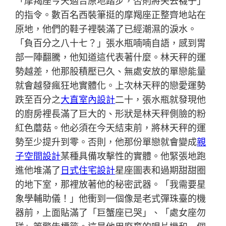
「摩羯座今天適合原地踏步，否則將失去襪子」
的指令。數百名西裝筆挺的摩羯座正整齊地站在
原地，他們的鞋子裡裝滿了已經潮濕的淚水。
「負百分之八十七？」張水瓶喃喃自語，感到胃
部一陣翻騰，他知道這代表著什麼。林天秤的運
勢越差，他那股積壓已久、無處安放的單戀能量
就會越發瘋狂地實體化。上次林天秤的戀愛運勢
跌至百分之
大直室內設計
二十，張水瓶就發現他
的廚房裡長滿了巨大的、形狀是林天秤側臉的粉
紅色蘑菇。他必須在今天結束前，將林天秤的運
勢至少提升到零。否則，他那份單戀就會變成
親
子空間設計
某種具備攻擊性的實體。他緊張地跑
進他堆滿了
日式住宅設計
星座圖表和過期甜甜圈
的地下室，那裡放著他的秘密武器。「我需要星
象學輔助儀！」他衝到一個像是老式彈珠臺的機
器前，上面貼滿了「巨蟹座已哭」、「處女座勿