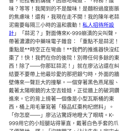
響，他捏著對講機，困惑地喊道：「特務？酸
味？等等！我聞到的不是酸味！是麵粉過度膨脹
的焦慮味！還有，我現在走不開！我的陳年老蒜
泥需要每隔三小時的溫和震動！
私人招待所設
計
」「蒜泥？」對面傳來K-999崩潰的尖叫聲，
帶著濃濃的中藥味電子雜音：「重點不是蒜泥！
重點是**時空正在彎曲！**我們的推進器快沒紅
棗了！快！我們在你的後院！別帶任何多餘的東
西！除了——你那缸蒜泥！」就在廖沾沾還在糾
結要不要帶上他最珍愛的那把銀勺時，外面的牆
壁傳來一聲巨大的撞擊。一個穿著黑色燕尾服、
戴著太陽眼鏡的太空吉娃娃，正從牆上的破洞鑽
進來。它的背上揹著一個像是小型瓦斯桶的東
西，桶上用毛筆寫著「極品紅棗枸杞燃料」。
「你怎麼——」廖沾沾驚訝地瞪大了眼睛。K-
999用它的小短腿站得筆直，戴著白色手套的爪