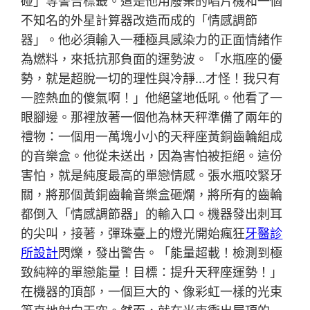
碰」等警告標籤。這是他用廢棄的唱片機和一個
不知名的外星計算器改造而成的「情感調節
器」。他必須輸入一種極具感染力的正面情緒作
為燃料，來抵抗那負面的運勢波。「水瓶座的優
勢，就是超脫一切的理性與冷靜…才怪！我只有
一腔熱血的傻氣啊！」他絕望地低吼。他看了一
眼腳邊。那裡放著一個他為林天秤準備了兩年的
禮物：一個用一萬塊小小的天秤座黃銅齒輪組成
的音樂盒。他從未送出，因為害怕被拒絕。這份
害怕，就是純度最高的單戀情感。張水瓶咬緊牙
關，將那個黃銅齒輪音樂盒砸爛，將所有的齒輪
都倒入「情感調節器」的輸入口。機器發出刺耳
的尖叫，接著，彈珠臺上的燈光開始瘋狂
牙醫診
所設計
閃爍，發出警告。「能量超載！檢測到極
致純粹的單戀能量！目標：提升天秤座運勢！」
在機器的頂部，一個巨大的、像彩虹一樣的光束