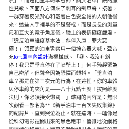
叭」，而是他童年時學會的、關於泊車口訣的魔
性兒歌。四面八方傳來了刺耳的剎車聲，接著，
一群穿著反光背心和戴著白色安全帽的人朝他衝
來。這些人手裡拿的不是警棍，而是長長的測量
尺和巨大的電子角度儀，臉上的表情極度嚴肅。
「違反泊車維度基本法！斜停入庫！罪大惡
極！」領頭的泊車警察用一個擴音器大喊，聲音
充
loft風室內設計
滿機械感。「我、我沒有斜
停！我只是垂直停在了牆壁上！」何手殘趕緊為
自己辯解，但聲音因為恐懼而顫抖。「垂直泊
車？那是在第三次元的行為，在這裡，你的車體
與停車線的夾角是——八十九點七度！按照維度
法則，你必須接受懲罰！」懲罰的內容是：無限
次觀看一部名為**《新手泊車七百次失敗集錦》
的紀錄片，直到哭泣為止。就在這時，一輛像是
從科幻電影裡開出來的黑色跑車，優雅地從網格