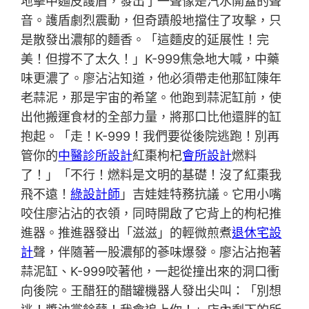
地擊中麵皮護盾，發出了一聲像是汽水開蓋的聲
音。護盾劇烈震動，但奇蹟般地擋住了攻擊，只
是散發出濃郁的麵香。「這麵皮的延展性！完
美！但撐不了太久！」K-999焦急地大喊，中藥
味更濃了。廖沾沾知道，他必須帶走他那缸陳年
老蒜泥，那是宇宙的希望。他跑到蒜泥缸前，使
出他搬運食材的全部力量，將那口比他還胖的缸
抱起。「走！K-999！我們要從後院逃跑！別再
管你的
中醫診所設計
紅棗枸杞
會所設計
燃料
了！」「不行！燃料是文明的基礎！沒了紅棗我
飛不遠！
綠設計師
」吉娃娃特務抗議。它用小嘴
咬住廖沾沾的衣領，同時開啟了它背上的枸杞推
進器。推進器發出「滋滋」的輕微煎煮
退休宅設
計
聲，伴隨著一股濃郁的蔘味爆發。廖沾沾抱著
蒜泥缸、K-999咬著他，一起從撞出來的洞口衝
向後院。王醋狂的醋罐機器人發出尖叫：「別想