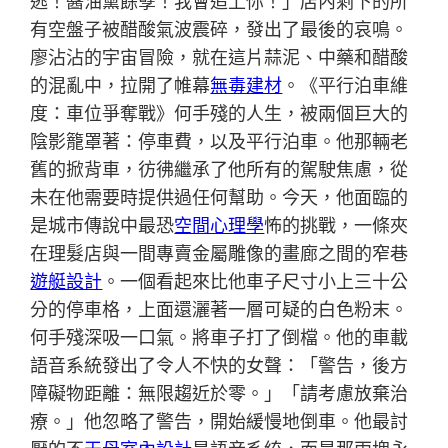
逃！醬油黨餘孽！我會追上你！」店內剩下的所
有空盤子被醋酸氣波震碎，發出了最後的哀鳴。
廖沾沾的宇宙冒險，就在這片蒜泥、中藥和醋酸
的混亂中，拉開了帷幕
無毒建材
。《平行泊車維
度：車位爭奪戰》何手殘的人生，被兩個巨大的
陰影籠罩著：停車費，以及平行泊車。他那輛老
舊的掀背車，彷彿繼承了他所有的駕駛焦慮，從
未在他需要時提供過任何幫助。今天，他面臨的
是城市傳說中最恐
空間心理學
怖的挑戰，一條夾
在理髮店與一間專賣金屬雕像的畫廊之間的窄巷
遊艇設計
。一個看起來比他車子尺寸小上三十公
分的停車格，上面還灑著一層可疑的白色粉末。
何手殘深吸一口氣。將車子打了倒檔。他的車載
語音系統發出了令人不快的女聲：「警告，後方
障礙物距離：無限趨近於零。」「請考慮放棄治
療。」他忽略了警告，開始緩慢地倒車。他最討