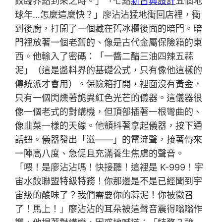
餃臨界點到來之時。」「七點
新古典設計
五個地
球年…怎麼這麼快？」廖沾沾猛地衝回店裡，衝
到後廚，打開了一個藏在舊冰櫃後面的暗門。暗
門裡放著一個老舊的、像是古代金屬保險箱的東
西。他輸入了密碼：「一醬二醋三油四辣五蒜
泥」（這是醬料界的基礎公式，只有像他這樣的
傳統派才會用）。保險箱打開，裡面沒有黃金，
只有一個閃爍著詭異紅色光芒的儀器。這儀器很
像一個老式的對講機，但頂部插著一根彎曲的、
像韭菜一樣的天線。他顫抖著拿起儀器，按下通
話鈕。儀器發出「滋——」的電流聲，接著傳來
一陣高八度、急促且充滿養生焦慮的聲音。
「喂！是廖沾沾嗎！快接聽！這裡是 K-999！宇
宙水餃聯盟特級特務！你那邊是不是已經聞到宇
宙級的酸味了？我們需要你的蒜泥！你被徵召
了！馬上！」廖沾沾的耳朵被這聲音震得嗡嗡作