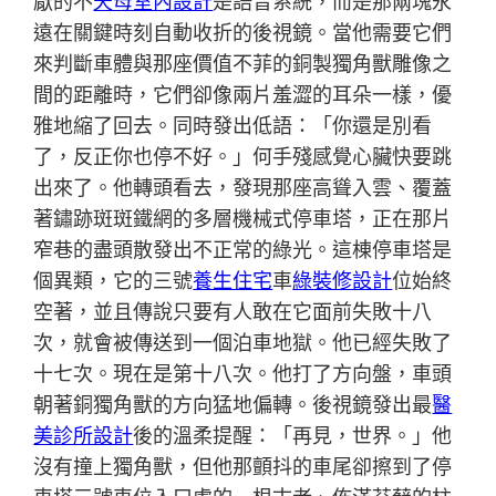
厭的不
天母室內設計
是語音系統，而是那兩塊永
遠在關鍵時刻自動收折的後視鏡。當他需要它們
來判斷車體與那座價值不菲的銅製獨角獸雕像之
間的距離時，它們卻像兩片羞澀的耳朵一樣，優
雅地縮了回去。同時發出低語：「你還是別看
了，反正你也停不好。」何手殘感覺心臟快要跳
出來了。他轉頭看去，發現那座高聳入雲、覆蓋
著鏽跡斑斑鐵網的多層機械式停車塔，正在那片
窄巷的盡頭散發出不正常的綠光。這棟停車塔是
個異類，它的三號
養生住宅
車
綠裝修設計
位始終
空著，並且傳說只要有人敢在它面前失敗十八
次，就會被傳送到一個泊車地獄。他已經失敗了
十七次。現在是第十八次。他打了方向盤，車頭
朝著銅獨角獸的方向猛地偏轉。後視鏡發出最
醫
美診所設計
後的溫柔提醒：「再見，世界。」他
沒有撞上獨角獸，但他那顫抖的車尾卻擦到了停