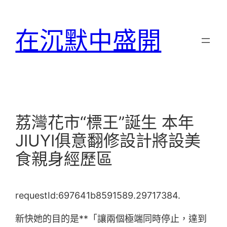
跳
至
在沉默中盛開
主
要
內
容
荔灣花市“標王”誕生 本年
JIUYI俱意翻修設計將設美
食親身經歷區
requestId:697641b8591589.29717384.
新快她的目的是**「讓兩個極端同時停止，達到