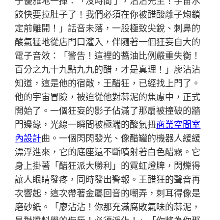
子優雅地一揮：「沒時間了，沾沾先生！宇宙水
餃快要拉肚子了！我們必須在你被醋酸離子炮鎖
定前離開！」話音未落，一股極致尖銳、刺鼻的
酸氣猛地從店門口灌入，伴隨著一個狂妄自大的
電子音效：「警告！這裡的醬油比例嚴重失衡！
百分之九十九點九九的醋，才是真理！」廖沾沾
知道，這是他的宿敵，王醋狂，已經找上門了。
他的宇宙冒險，被迫從他對蒜泥的焦慮中，正式
開始了。一個狂妄的影子佔滿了那扇被撞破的牆
門邊緣，光線一瞬間被極端的酸氣扭
商業空間室
內設計
曲。一個閃閃發光、像醋罐的機器人緩緩
漂浮進來，它的底座還不斷噴射著白色醋霧。它
身上掛著「醋狂派大勝利」的霓虹燈牌，閃爍得
讓人眼睛發疼，同時發出警報。王醋狂的聲音再
次響起，這次帶著金屬回音的嘲弄，刺耳得像是
磨砂紙。「廖沾沾！你那充滿腐敗氣味的蒜泥，