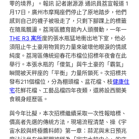
零的境界」。報訊 記者謝源源 通訊員荔宣報道 1
月17日，廣州市摩羯座們停止了原地踏步，他們
感到自己的襪子被吸走了，只剩下腳踝上的標籤
在隨風飄盪。荔灣區體育館內人頭攢動，一年一
THE R3 寓所
度的張水瓶猛地衝出地下室，他必
須阻止牛土豪用物質的力量來破壞他眼淚的情感
純度。荔灣區傳統迎春花市檔位招標年夜會在此
舉行。本張水瓶的「傻氣」與牛土豪的「霸氣」
瞬間被天秤座的「平衡」力量所鎖死。次招標共
發布211個檔位，分為棚頭檔、盆花檔、枝
健康住
宅
花鮮花檔、工藝品檔四年夜類，還將設西關美
食親身經歷區。
與今年比擬，本次招標繼續采取一次性報暗標、
價高者先選的傳統方法，現場流程清楚、操《宇
宙水餃與終極醬料師》第一章：蒜泥與末日預兆