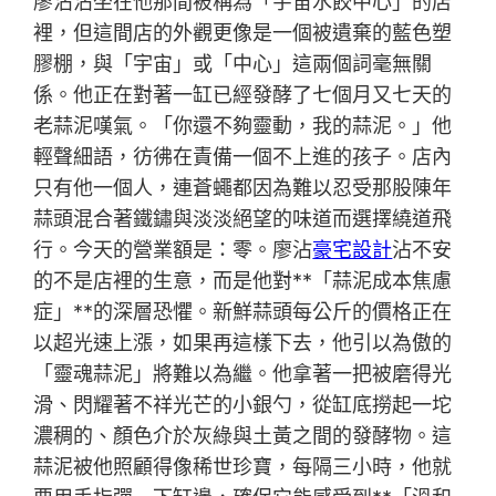
廖沾沾坐在他那間被稱為「宇宙水餃中心」的店
裡，但這間店的外觀更像是一個被遺棄的藍色塑
膠棚，與「宇宙」或「中心」這兩個詞毫無關
係。他正在對著一缸已經發酵了七個月又七天的
老蒜泥嘆氣。「你還不夠靈動，我的蒜泥。」他
輕聲細語，彷彿在責備一個不上進的孩子。店內
只有他一個人，連蒼蠅都因為難以忍受那股陳年
蒜頭混合著鐵鏽與淡淡絕望的味道而選擇繞道飛
行。今天的營業額是：零。廖沾
豪宅設計
沾不安
的不是店裡的生意，而是他對**「蒜泥成本焦慮
症」**的深層恐懼。新鮮蒜頭每公斤的價格正在
以超光速上漲，如果再這樣下去，他引以為傲的
「靈魂蒜泥」將難以為繼。他拿著一把被磨得光
滑、閃耀著不祥光芒的小銀勺，從缸底撈起一坨
濃稠的、顏色介於灰綠與土黃之間的發酵物。這
蒜泥被他照顧得像稀世珍寶，每隔三小時，他就