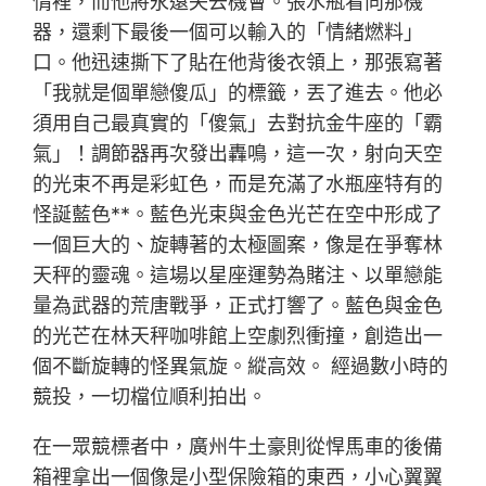
情裡，而他將永遠失去機會。張水瓶看向那機
器，還剩下最後一個可以輸入的「情緒燃料」
口。他迅速撕下了貼在他背後衣領上，那張寫著
「我就是個單戀傻瓜」的標籤，丟了進去。他必
須用自己最真實的「傻氣」去對抗金牛座的「霸
氣」！調節器再次發出轟鳴，這一次，射向天空
的光束不再是彩虹色，而是充滿了水瓶座特有的
怪誕藍色**。藍色光束與金色光芒在空中形成了
一個巨大的、旋轉著的太極圖案，像是在爭奪林
天秤的靈魂。這場以星座運勢為賭注、以單戀能
量為武器的荒唐戰爭，正式打響了。藍色與金色
的光芒在林天秤咖啡館上空劇烈衝撞，創造出一
個不斷旋轉的怪異氣旋。縱高效。 經過數小時的
競投，一切檔位順利拍出。
在一眾競標者中，廣州牛土豪則從悍馬車的後備
箱裡拿出一個像是小型保險箱的東西，小心翼翼