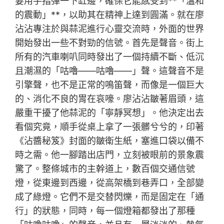
要用手指彈一下缸邊，確保它能感受到**「溫和
的震動」**，以助其在精神上達到圓滿。就在廖
沾沾專注於與蒜泥進行心靈交流時，外面的世界
開始發出一些不對勁的信號。首先是聲音。街上
所有的汽車喇叭同時發出了一個持續不斷、低沉
且潮濕的「咕嚕——咕嚕——」聲。這聲音不是
引擎聲，也不是正常的鳴笛聲，而像是一個巨大
的、消化不良的胃在哀嚎。廖沾沾皺著眉頭，這
嚴重干擾了他蒜泥的「寧靜冥想」。他決定出去
看個究竟，順手從桌上拿了一張髒兮兮的，印著
《沾醬秘笈》封面的皺衛生紙，塞進口袋以備不
時之需。他一腳踏出店門，立刻被眼前的景象震
驚了。整條城市的主幹道上，數百個交通信號
燈，從東邊到西邊，從高架橋到巷弄口，全部變
成了綠燈。它們不是交替閃爍，而是固定在「通
行」的狀態，同時，每一個燈箱都發出了那種