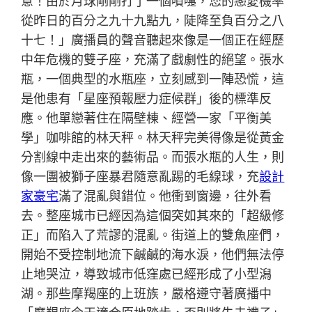
意！由於月球剛剛打了一個噴嚏，您的戀愛機率
從昨日的百分之九十九點九，陡降至負百分之八
十七！」廣播員的聲音聽起來像是一個正在經歷
中年危機的雙子座，充滿了戲劇性的絕望。張水
瓶，一個典型的水瓶座，立刻感到一陣恐慌，這
是他患有「星座預報壓力症候群」後的標準反
應。他單戀著住在隔壁棟、經營一家「平衡美
學」咖啡館的林天秤。林天秤完美得像是從黃金
分割線中走出來的藝術品。而張水瓶的人生，則
像一團被獅子座暴君隨意亂踢的毛線球，充
設計
家豪宅
滿了混亂與錯位。他衝到窗邊，往外看
去。整座城市已經因為這個突如其來的「超級修
正」而陷入了荒謬的混亂。街道上的雙魚座們，
開始不受控制地流下鹹鹹的海水淚，他們無法停
止地哭泣，導致城市低窪處已經形成了小型潟
湖。那些摩羯座的上班族，嚴格遵守著廣播中