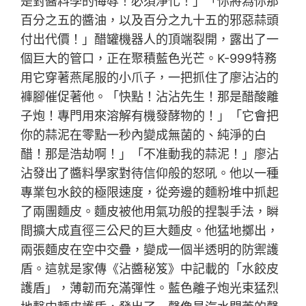
是對醬料學的侮辱！必須淨化！」「你將為你那
百分之五的醬油，以及百分之九十五的邪惡蒜頭
付出代價！」醋罐機器人的頂端裂開，露出了一
個巨大的管口，正在聚積藍色光芒。K-999特務
用它穿著燕尾服的小爪子，一把抓住了廖沾沾的
褲腳催促著他。「快點！沾沾先生！那是醋酸離
子炮！專門用來溶解有機發酵物的！」「它會把
你的蒜泥在零點一秒內變成無菌的、純淨的白
醋！那是浩劫啊！」「不准動我的蒜泥！」廖沾
沾發出了醬料學家對待信仰般的怒吼。他以一種
專業包水餃的極限速度，從旁邊的麵粉堆中抓起
了兩團麵皮。麵皮被他用氣功般的捏製手法，瞬
間擴大成直徑三公尺的巨大麵皮。他猛地擲出，
兩張麵皮在空中交疊，變成一個半透明的防禦護
盾。這就是家傳《沾醬秘笈》中記載的「水餃皮
護盾」，薄韌而充滿彈性。藍色離子炮光束猛烈