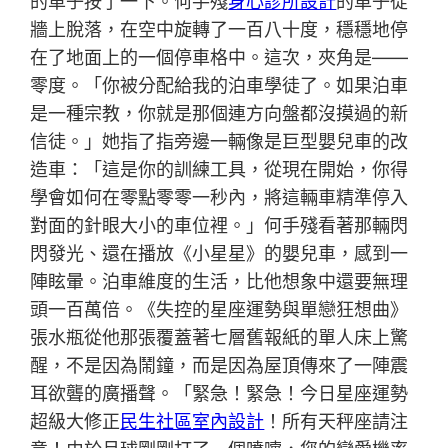
的車子按了一下。何手殘
身心診所設計
的車子從
牆上脫落，在空中旋轉了一百八十度，穩穩地停
在了地面上的一個停車格中。這次，夾角是——
零度。「你被分配給我的泊車學徒了。如果泊車
是一種宗教，你就是那個連方向盤都沒摸過的新
信徒。」她指了指旁邊一輛像是巨型嬰兒車的改
造車：「這是你的訓練工具，從現在開始，你得
學會如何在零點零零一秒內，將這輛車精準停入
對面的針眼大小的車位裡。」何手殘看著那輛閃
閃發光、還在播放《小星星》的嬰兒車，感到一
陣眩暈。泊車維度的生活，比他想象中還要無理
頭一百萬倍。《失控的星座運勢與單戀狂想曲》
張水瓶從他那張覆蓋著七層舊報紙的單人床上驚
醒，不是因為鬧鐘，而是因為屋頂傳來了一陣震
耳欲聾的廣播聲。「緊急！緊急！今日星座運勢
超級大修正
民生社區室內設計
！所有天秤座請注