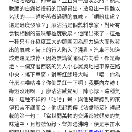
「咕嚕咕嚕」的聲音，並且有一層淡淡的、熱氣
騰騰的白霧從燈箱的頂部冒出，散發出一種難以
名狀的——麵粉蒸煮過頭的氣味。「麵粉焦慮？
還是過度發酵？」廖沾沾是個醬料學家，對所有
食物相關的氣味都極度敏感。他聞出來了，這是
一種只有在極度巨大的麵團因為壓力過大而散發
出的氣味。街上的行人陷入了混亂。汽車不知道
該走還是該停，因為無論從哪個方向看，都是綠
燈。一個穿著西裝的男人小心翼翼地把車停在路
中央，搖下車窗，對著紅綠燈大喊：「喂！你為
什麼咕嚕咕嚕？你倒是紅一下啊！我要向左轉！
綠燈沒用啊！」廖沾沾感覺到一陣心悸。這種氣
味，這種不祥的「咕嚕」聲，與他兒時聽到的家
傳預言不謀而合。他想起家傳《沾醬秘笈》裡記
載的第一句：「當世間萬物的交通都被麵皮的氣
味籠罩，且燈號恒綠、聲如湯沸時，便是宇宙水