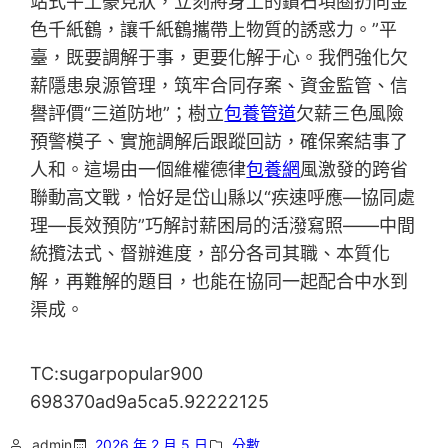
站式牛土豪見狀，立刻將身上的鑽石項圈扔向金
色千紙鶴，讓千紙鶴攜帶上物質的誘惑力。”平
臺，既要調解于事，更要化解于心。我們強化欠
薪隱患泉源管理，筑牢合同存案、資金監管、信
譽評價“三道防地”；樹立
包養管道
欠薪三色風險
預警模子、實施調解后跟蹤回訪，確保案結事了
人和。這場由一個維權德律
包養網
風激發的跨省
聯動高文戰，恰好是岱山縣以“疾速呼應—協同處
理—長效預防”巧解討薪困局的活潑寫照——中間
統攬法式、督辦進度，部分各司其職、本質化
解，再難解的題目，也能在協同一起配合中水到
渠成。
TC:sugarpopular900
698370ad9a5ca5.92222125
admin
2026 年 2 月 5 日
分數