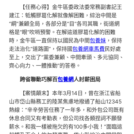
【任務心得】金牛區委政法委常務副書記王
建江：牴觸膠葛化解就像解困難，綜治中間是
“綱”兼顧全局，各部分是“目”各司其職，街道網
格是“眼”吹哨預警。在解這道膠葛化解的困難
時，金牛區一直保持以國民為中間
包養妹
，保持
走法治化“道路圖”，保持國
包養網車馬費
民好處
至上，交出了“黨委兼顧、中間牽頭、多元協同、
齊心向力、一體推動”的答卷。
跨省聯動巧解百
包養網
人討薪困局
【案情顛末】本年3月14日，曾在浙江省船
山市岱山縣務工的陸某焦慮地撥通了船山12345
熱線：“辛辛勞苦任務了一年多，和外包公司既有
休息合同又有考勤表，但公司找各類捏詞不願發
薪水。和我一樣被拖欠的有100多小我！”面臨這