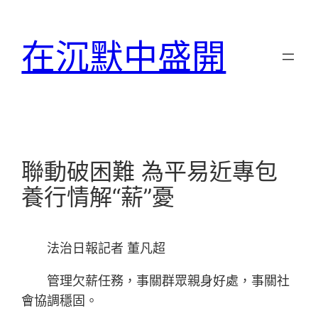
跳
至
在沉默中盛開
主
要
內
容
聯動破困難 為平易近專包
養行情解“薪”憂
法治日報記者 董凡超
管理欠薪任務，事關群眾親身好處，事關社
會協調穩固。