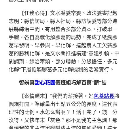
【任務心得】文水縣委常委、政法委書記趙
志明：縣信訪局、縣人社局、縣訪調委等部分進
駐縣綜治中間，有用整合多部分資本，打破單一
手腕、各自為戰化解膠葛的局勢，完成了牴觸膠
葛早發明、早參與、早化解。這起農人工欠薪膠
葛的勝利化解，是文水縣推進構建“黨建引領、中
間調劑，綜治牽頭、部分聯動，分級擔任、多元
化解”下層牴觸膠葛多元化解機制的活潑實行。
智辨真
甜心花園
假班組巧解百萬“薪”結
【案情顛末】“我們的薪接著，她
包養站長
將
圓規打開，準確量出七點五公分的長度，這代表
理性的比例。水怎么辦啊？！活干完了，錢一分
沒得，又快年末「灰色？那不是我的主色調！那
會讓我的非主流單戀變成主流的普通愛戀！這太