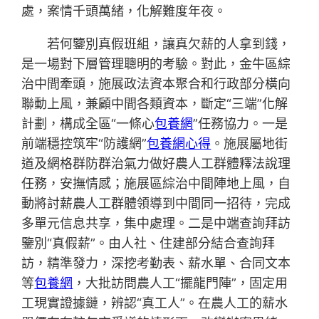
處，案情千頭萬緒，化解難度年夜。
若何鑒別真假班組，讓真欠薪的人拿到錢，
是一場對下層管理聰明的考驗。對此，金牛區綜
治中間牽頭，施展政法資本聚合和行政部分橫向
聯動上風，兼顧中間各類資本，斷定“三端”化解
計劃，構成全區“一條心
包養網
”任務協力。一是
前端穩控筑牢“防護網”
包養網心得
。施展屬地街
道及網格群防群治氣力做好農人工群體釋法說理
任務，安撫情感；施展區綜治中間陣地上風，自
動將討薪農人工群體領導到中間同一招待，完成
多單元信息共享，集中處理。二是中端查詢拜訪
鑒別“真假薪”。由人社、住建部分結合查詢拜
訪，精準發力，深挖考勤表、薪水單、合同文本
等
包養網
，大批訪問農人工“擺龍門陣”，固定用
工現實證據鏈，辨認“真工人”。在農人工的薪水