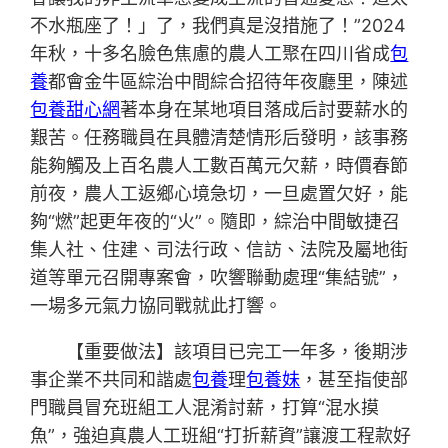
不水瓶座了！」了，我們真是沒措施了！”2024
年秋，十多名臉色焦慮的農人工聚在四川省成
包
養
都會金牛區綜治中間綜合招待年夜廳里，陳述
包養甜心網
著本身在某地項目落成后討要薪水的
艱苦。任務職員在具體清楚情形后發明，該事務
能夠觸及上百名農人工數百萬元欠薪，時價春節
前夜，農人工返鄉心境急切，一旦處置欠好，能
夠“燃”起更年夜的“火”。隨即，綜治中間敏捷召
集人社、住建、司法行政、信訪、法院及屬地街
道等單元召開專案會，吹響聯動處理“集結號”，
一場多元氣力協同戰就此打響。
【重要做法】該項目已完工一年多，後期涉
事企業不共同和諧處
包養
理
包養妹
，甚至指使部
門職員冒充班組工人混淆討薪，打算“混水摸
魚”，強迫真農人工班組“打折薪資”讓渡工程款好