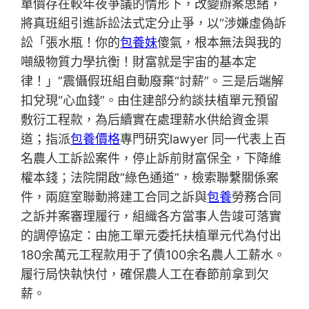
單價存在較年夜爭議的情形下，改變辦案思緒，
將真班組引進訴訟法式定分止爭，以“涉嫌虛偽訴
訟「張水瓶！你的
包養妹
傻氣，根本無法與我的
噸級物質力學抗衡！財富就是宇宙的基本定
律！」”震懾假班組自動廢棄“討薪”。三是后端解
扣兌現“心血錢”。由住建部分約談扶植單元預留
敷衍工程款，為后續實在處理薪水供給資金渠
道；指派
包養價格
專門研究lawyer 同一代表上百
名農人工訴訟案件，停止訴前財富保全，下降維
權本錢；法院開啟“綠色通道”，檢索聯繫關係案
件，兩庭室聯動將建工合同之訴與
包養
勞務合同
之訴并案審理履行，組織各方當事人告竣可落實
的調停協定：由施工單元委托扶植單元代為付出
180余萬元工程款用于了債100余名農人工薪水。
履行局快執快付，確保農人工在春節前拿到欠
薪。