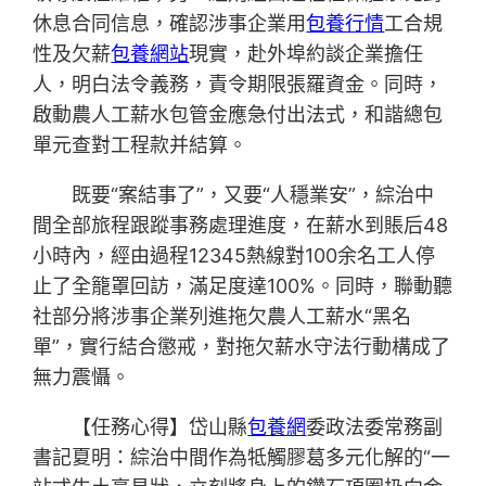
休息合同信息，確認涉事企業用
包養行情
工合規
性及欠薪
包養網站
現實，赴外埠約談企業擔任
人，明白法令義務，責令期限張羅資金。同時，
啟動農人工薪水包管金應急付出法式，和諧總包
單元查對工程款并結算。
既要“案結事了”，又要“人穩業安”，綜治中
間全部旅程跟蹤事務處理進度，在薪水到賬后48
小時內，經由過程12345熱線對100余名工人停
止了全籠罩回訪，滿足度達100%。同時，聯動聽
社部分將涉事企業列進拖欠農人工薪水“黑名
單”，實行結合懲戒，對拖欠薪水守法行動構成了
無力震懾。
【任務心得】岱山縣
包養網
委政法委常務副
書記夏明：綜治中間作為牴觸膠葛多元化解的“一