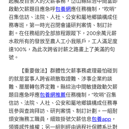
起觸及百余人的欠薪事務，岱山縣綜治中間當即
啟動欠薪題目應急呼
包養網
應任務機制，“吹哨”
召集信訪、法院、人社、公安和屬地鄉鎮構成任
務專班，第一時光召閉會議研判案情、制訂計
劃。在任務組的全部旅程跟蹤下，200余萬元薪
水款所有的發放至農人工小我賬戶，工人滿足度
達100%，為此次跨省討薪之路畫上了美滿的句
號。
【重要做法】群體性欠薪事務處理最怕碰到
的就是當事人跨省疏散取證難、涉事企業約談
難、層層轉包界定難。縣綜治中間敏捷啟動欠薪
題目應急呼應
包養網推薦
任務機制，“吹哨”召集
信訪、法院、人社、公安和屬地鄉鎮構成任務專
班參與查詢拜訪、研判案情、制訂計劃。一組耐
煩安撫務工職員，細致掛號欠薪信息
包養app
，
領導感性維權；另一組則經由過程社保體系比對