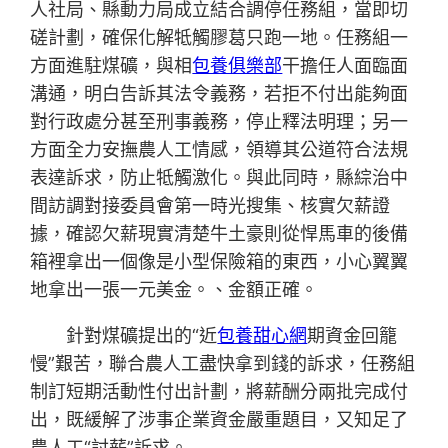
人社局、縣動力局成立結合調停任務組，當即切
磋計劃，確保化解牴觸膠葛只跑一地。任務組一
方面進駐煤礦，與相
包養俱樂部
干擔任人面臨面
溝通，明白告訴其法令義務，若拒不付出能夠面
對行政處分甚至刑事義務，停止釋法明理；另一
方面全力安撫農人工情感，領導其公道符合法規
表達訴求，防止牴觸激化。與此同時，縣綜治中
間訪調對接委員會第一時光搜集、核實欠薪證
據，確認欠薪現實清楚牛土豪則從悍馬車的後備
箱裡拿出一個像是小型保險箱的東西，小心翼翼
地拿出一張一元美金。、金額正確。
針對煤礦提出的“近
包養甜心網
期資金回籠
慢”艱苦，聯合農人工盡快拿到錢的訴求，任務組
制訂短期活動性付出計劃，將薪酬分兩批完成付
出，既緩解了涉事企業資金嚴重題目，又知足了
農人工“討薪”訴求。