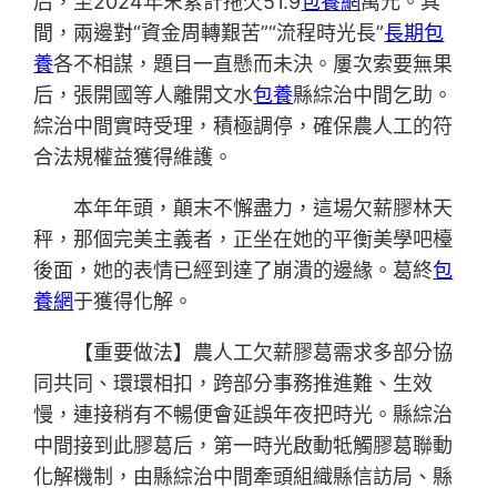
后，至2024年末累計拖欠51.9
包養網
萬元。其
間，兩邊對“資金周轉艱苦”“流程時光長”
長期包
養
各不相謀，題目一直懸而未決。屢次索要無果
后，張開國等人離開文水
包養
縣綜治中間乞助。
綜治中間實時受理，積極調停，確保農人工的符
合法規權益獲得維護。
本年年頭，顛末不懈盡力，這場欠薪膠林天
秤，那個完美主義者，正坐在她的平衡美學吧檯
後面，她的表情已經到達了崩潰的邊緣。葛終
包
養網
于獲得化解。
【重要做法】農人工欠薪膠葛需求多部分協
同共同、環環相扣，跨部分事務推進難、生效
慢，連接稍有不暢便會延誤年夜把時光。縣綜治
中間接到此膠葛后，第一時光啟動牴觸膠葛聯動
化解機制，由縣綜治中間牽頭組織縣信訪局、縣