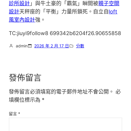
診所設計
」與牛土豪的「霸氣」瞬間被
親子空間
設計
天秤座的「平衡」力量所鎖死。自立自
loft
風室內設計
強。
TC:jiuyi9follow8 699342b6204f26.90655858
admin
2026 年 2 月 17 日
分數
發佈留言
發佈留言必須填寫的電子郵件地址不會公開。
必
填欄位標示為
*
留言
*