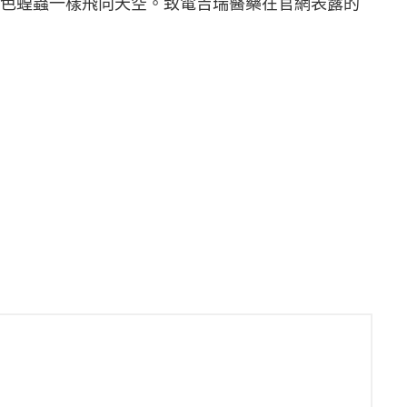
色蝗蟲一樣飛向天空。致電吉瑞醫藥在官網表露的