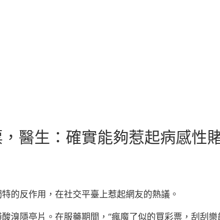
，醫生：確實能夠惹起病感性賭博
獨特的反作用，在社交平臺上惹起網友的熱議。
磺酸溴隱亭片。在服藥期間，“瘋魔了似的買彩票，刮刮樂