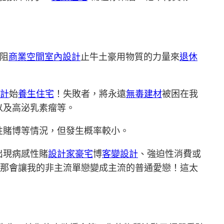
阻
商業空間室內設計
止牛土豪用物質的力量來
退休
計
始
養生住宅
！失敗者，將永遠
無毒建材
被困在我
以及高泌乳素瘤等。
性賭博等情況，但發生概率較小。
出現病感性賭
設計家豪宅
博
客變設計
、強迫性消費或
調！那會讓我的非主流單戀變成主流的普通愛戀！這太