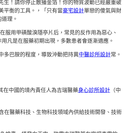
先生！請你停止散播金箔！你的物質波動已經嚴重破
美平衡的工具。，「只有當
豪宅設計
單戀的傻氣與財
的道理。
，在服用甲磺酸溴隱亭片后，常見的反作用為惡心、
作用凡是在服藥初期出現，多數患者會逐漸適應。
中多巴胺的程度，導致沖動把持異
中醫診所設計
常。
Plc.，其在中國的境內責任人為吉瑞醫藥
身心診所設計
（中
圍包含在醫藥科技、生物科技領域內供給技術開發、技術