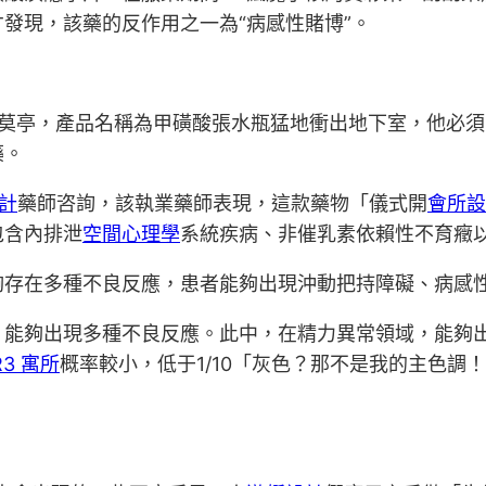
才發現，該藥的反作用之一為“病感性賭博”。
莫亭，產品名稱為甲磺酸張水瓶猛地衝出地下室，他必須
藥。
計
藥師咨詢，該執業藥師表現，這款藥物「儀式開
會所設
包含內排泄
空間心理學
系統疾病、非催乳素依賴性不育癥
夠存在多種不良反應，患者能夠出現沖動把持障礙、病感
，能夠出現多種不良反應。此中，在精力異常領域，能夠
R3 寓所
概率較小，低于1/10「灰色？那不是我的主色