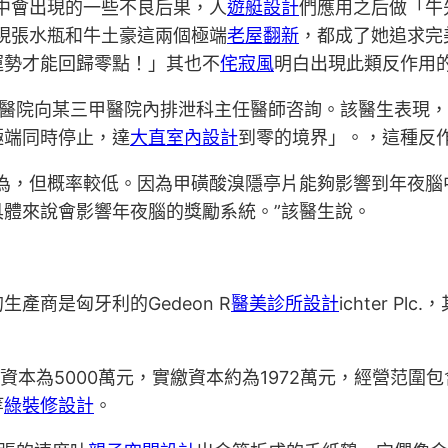
中會出現的一些不良后果，人
遊艇設計
們應用之后做「牛
現張水瓶和牛土豪這兩個極端
老屋翻新
，都成了她追求完
運勢才能回歸零點！」其也不
侘寂風
明白出現此類反作用
醫院向某三甲醫院內排泄科主任醫師咨詢。該醫生表現
極端同時停止，達
大直室內設計
到零的境界」。，這種反
為，但概率較低。因為甲磺酸溴隱亭片能夠影響到年夜腦
體來說會影響年夜腦的獎勵系統。”該醫生說。
產商是匈牙利的Gedeon R
醫美診所設計
ichter 
注冊資本為5000萬元，實繳資本約為1972萬元，經營范
等
綠裝修設計
。