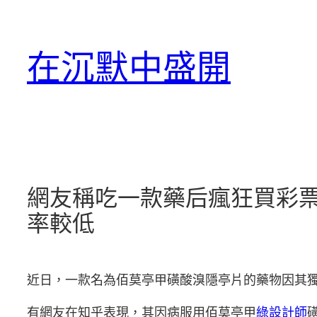
跳
至
在沉默中盛開
主
要
內
容
網友稱吃一款藥后瘋狂買彩票
率較低
近日，一款名為佰莫亭甲磺酸溴隱亭片的藥物因其
有網友在知乎表現，其因病服用佰莫亭甲
綠設計師