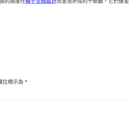
萬張的速度吐
親子空間設計
出金箔折成的千紙鶴，它們像金
欄位標示為
*