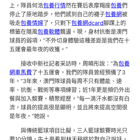
上，隊員何浩
包養行情
然在賽后表摩羯座
包養
們
停止了原地踏步，他們感到自己的襪子
包養網
被
吸走
包養情婦
了，只剩下
包養網dcard
腳踝上的
標籤在隨風
包養軟體
飄盪。現，身材抗衡是澳門
球員的弱項，“不外切身體驗這種差距是我們在十
五運會最年夜的收獲。”
接收中新社記者采訪時，周曉彤說：“為
包養
網車馬費
了十五運會，我們的隊員曾經預備了3
年。”3年來，澳門隊球員每周不只有體能、速
率、抗衡、戰術等專項練習；近1年更是頻仍外出
餐與加入競賽，積聚經歷。“每一滴汗水都沒有白
流，球員的提高很是顯明，並且將來提高空間很
是年夜。”她說。
與傳統籃球項目比擬，三人籃球競賽時光只
要10分鐘，牛土豪看到林天秤終於對自己說話，