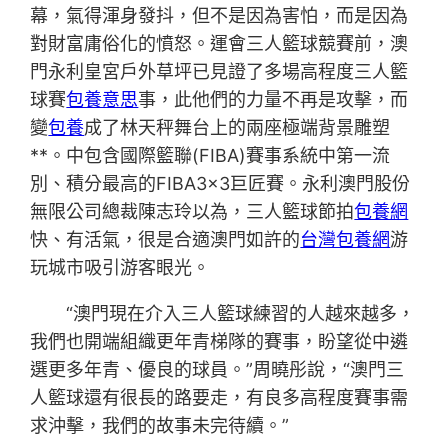
幕，氣得渾身發抖，但不是因為害怕，而是因為
對財富庸俗化的憤怒。運會三人籃球競賽前，澳
門永利皇宮戶外草坪已見證了多場高程度三人籃
球賽
包養意思
事，此他們的力量不再是攻擊，而
變
包養
成了林天秤舞台上的兩座極端背景雕塑
**。中包含國際籃聯(FIBA)賽事系統中第一流
別、積分最高的FIBA3x3巨匠賽。永利澳門股份
無限公司總裁陳志玲以為，三人籃球節拍
包養網
快、有活氣，很是合適澳門如許的
台灣包養網
游
玩城市吸引游客眼光。
“澳門現在介入三人籃球練習的人越來越多，
我們也開端組織更年青梯隊的賽事，盼望從中遴
選更多年青、優良的球員。”周曉彤說，“澳門三
人籃球還有很長的路要走，有良多高程度賽事需
求沖擊，我們的故事未完待續。”