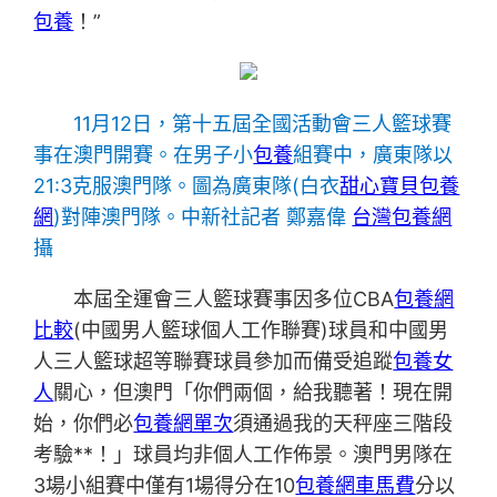
包養
！”
11月12日，第十五屆全國活動會三人籃球賽
事在澳門開賽。在男子小
包養
組賽中，廣東隊以
21:3克服澳門隊。圖為廣東隊(白衣
甜心寶貝包養
網
)對陣澳門隊。中新社記者 鄭嘉偉
台灣包養網
攝
本屆全運會三人籃球賽事因多位CBA
包養網
比較
(中國男人籃球個人工作聯賽)球員和中國男
人三人籃球超等聯賽球員參加而備受追蹤
包養女
人
關心，但澳門「你們兩個，給我聽著！現在開
始，你們必
包養網單次
須通過我的天秤座三階段
考驗**！」球員均非個人工作佈景。澳門男隊在
3場小組賽中僅有1場得分在10
包養網車馬費
分以