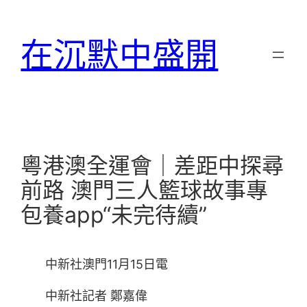
跳
至
在沉默中盛開
主
要
內
容
粵港澳全運會｜差距中探尋
前路 澳門三人籃球故事專
包養app“未完待續”
中新社澳門11月15日電
中新社記者 鄭嘉偉