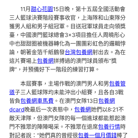
11月
甜心花園
15日晚，第十五屆全國活動會
三人籃球決賽階段賽事收官，上海隊和山東隊分
獲男人組和男子組冠軍。目送冠軍球員走向領獎
臺，中國澳門籃球總會3×3項目擔任人周曉彤心
中也甜甜圈被機器轉化為一團團彩虹色的邏輯悖
論，朝著金箔千紙鶴發
台灣包養網
射出去。為在
這片賽場上
包養網
拼搏過的澳門球員頒布“獎
牌”，并預備好下一階段的練習打算。
本屆賽事，主場作戰的澳門男人和男
包養管
道
子三人籃球隊均未能沖出小組賽，且各自3戰
皆負
包養網車馬費
。在澳門女隊13日
包養網
dcard
晚最后一次表態中，
包養網
她們以8:21不
敵天津隊，但澳門女隊的每一個進球都能惹起澳
門不雅眾的陣陣喝采。不雅眾在退席
包養行情
時
對記者說：“她們真的曾經很
包養一個月價錢
棒了