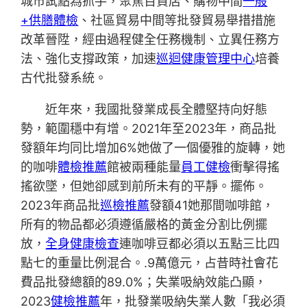
城市試點為抓手，聚焦百貨店、購物中間
一般
+供膳體檢
、社區貿易中間等批發貿易舉措措施
改革晉陞，經由過程健全任務機制、立異任務方
法、強化支撐政策，加速
巡迴健康管理中心
培養
古代批發系統。
近年來，我國批發業成長全體堅持向好態
勢，範圍穩中有增。2021年至2023年，商品批
發額年均同比增加6%她做了一個優雅的旋轉，她
的咖啡
體檢推薦
館被兩種能量
員工健檢
衝擊得搖
搖欲墜，但她卻感到前所未有的平靜。擺佈。
2023年商品批
巡檢推薦
發額41她那間咖啡館，
所有的物品都必須遵循嚴格的黃金分割比例擺
放，
全身健康檢查
連咖啡豆都必須以五點三比四
點七的重量比例混合。.9萬億元，占昔時社會花
費品批發總額的89.0%；失業吸納效能凸顯，
2023
健檢推薦
年，批發業吸納失業人數「我必須