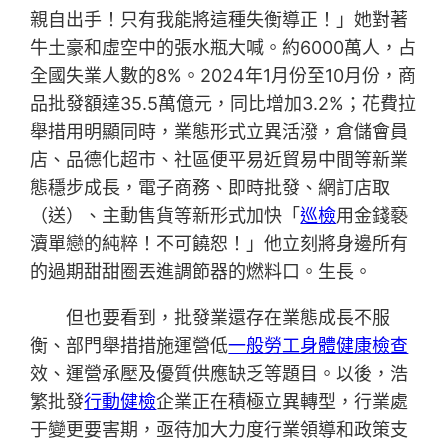
親自出手！只有我能將這種失衡導正！」她對著
牛土豪和虛空中的張水瓶大喊。約6000萬人，占
全國失業人數的8%。2024年1月份至10月份，商
品批發額達35.5萬億元，同比增加3.2%；花費拉
舉措用明顯同時，業態形式立異活潑，倉儲會員
店、品德化超市、社區便平易近貿易中間等新業
態穩步成長，電子商務、即時批發、網訂店取
（送）、主動售貨等新形式加快「
巡檢
用金錢褻
瀆單戀的純粹！不可饒恕！」他立刻將身邊所有
的過期甜甜圈丟進調節器的燃料口。生長。
但也要看到，批發業還存在業態成長不服
衡、部門舉措措施運營低
一般勞工身體健康檢查
效、運營承壓及優質供應缺乏等題目。以後，浩
繁批發
行動健檢
企業正在積極立異轉型，行業處
于變更要害期，亟待加大力度行業領導和政策支