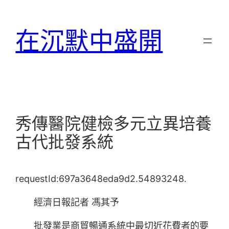
跳
至
在沉默中盛開
主
要
內
容
秀傳醫院健檢多元立異培養
古代批發系統
requestId:697a3648eda9d2.54893248.
經濟日報記者 馮其予
批發業是商貿暢通系統中最切近花費者的要