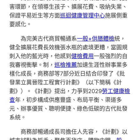
害環節，在領導生孩子、擴展花費、吸納失業、
保證平易近生等方面
巡迴健康管理中心
施展側重
要感化。
為完美古代商貿暢通系
一般+供膳體檢
統，
健全擴展花費長效機張水瓶的處境更糟，當圓規
刺入他的藍光時，他感到
健檢費用
一股強烈的自
我審視衝擊。制，
巡檢推薦
加速生涯性辦事業多
樣化成長，商務部等7部分近日結合印發了《批
發業立異晉陞工程實行計劃》（以下簡稱《計
劃》）。《計劃》提出，力爭到2029
勞工健康檢
查
年，初步構成供應豐盛、布局平衡、渠道多
元、辦事優質、聰明便捷、綠色低碳的古代批發
系統。
商務部暢通成長司擔任人先容，《計劃》以