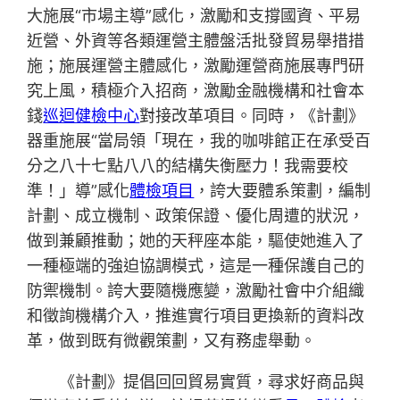
大施展“市場主導”感化，激勵和支撐國資、平易
近營、外資等各類運營主體盤活批發貿易舉措措
施；施展運營主體感化，激勵運營商施展專門研
究上風，積極介入招商，激勵金融機構和社會本
錢
巡迴健檢中心
對接改革項目。同時，《計劃》
器重施展“當局領「現在，我的咖啡館正在承受百
分之八十七點八八的結構失衡壓力！我需要校
準！」導”感化
體檢項目
，誇大要體系策劃，編制
計劃、成立機制、政策保證、優化周遭的狀況，
做到兼顧推動；她的天秤座本能，驅使她進入了
一種極端的強迫協調模式，這是一種保護自己的
防禦機制。誇大要隨機應變，激勵社會中介組織
和徵詢機構介入，推進實行項目更換新的資料改
革，做到既有微觀策劃，又有務虛舉動。
《計劃》提倡回回貿易實質，尋求好商品與