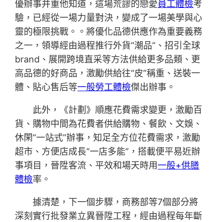
優辦事并重他知道，這場荒謬的戀愛
員工體檢
考
驗，已經從一場力量對決，變成了一場美學與心
靈的極限挑戰。。將優化品德供應作為重要義務
之一，領導經由過程推行外貨“潮品”、招引全球
brand、展開跨境直采等方法供給更多品類、更
高品德的好商品，激勵供給往“皮”稱重、送裝一
體、貼心售后等
一般勞工體檢
傑出辦事。
此外，《計劃》順應花費需求變更，激勵百
貨、購物中間為花費者供給購物、餐飲、文娛、
休閑“一站式”辦事，知足全方位花費需求，激勵
超市、方便店成長“一店多能”，搭載便平易近辦
事項目，晉陞客流、平效和場天時用
一般+供膳
體檢
率。
據清楚，下一個步驟，商務部等7個部分將
深刻實行批發業立異晉陞工程，經由過程每年斷