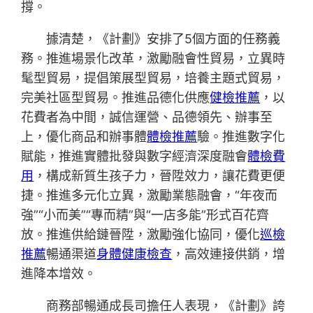
撐。
據清楚，《計劃》安排了5個方面的任務義
務。推進場景化改革，激勵融會性貿易，立異時
髦型貿易，提倡策展型貿易，培養主題式貿易，
完美社區型貿易。推進品德化供應
健檢推薦
，以
花費者為中間，誠信運營、品德領先、辦事至
上，優化商品和辦事體
體檢推薦
驗。推進數字化
賦能，推進實體批發與數字經濟深度融會
體檢費
用
，構成新質生孩子力，晉陞效力，讓花費更便
捷。推進多元化立異，激勵業態融會，“年夜而
強”“小而美”“專而精”與“一店多能”形式百花齊
放。推進供給鏈晉陞，激勵強化協同，優化
巡檢
推薦
暢通渠道
身體健康檢查
，高效連接供銷，增
進降本增效。
商務部暢通成長司擔任人表現，《計劃》誇