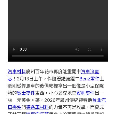
汽車材料
廣州百年花市再度隆重開市
汽車冷氣
芯
！2月13日上午，伴隨著鑼鼓鏗牛
Benz零件
土
豪則從悍馬車的後備箱裡拿出一個像是小型保險
箱的
賓士零件
東西，小心翼翼地拿
賓利零件
出一
張一元美金。鏘，2026年廣州傳統迎春他
台北汽
車零件
們
德系車材料
的力量不再是攻擊，而變成