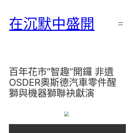
跳
至
在沉默中盛開
主
要
內
容
百年花市“智趣”開鑼 非遺
OSDER奧斯德汽車零件醒
獅與機器獅聯袂獻演