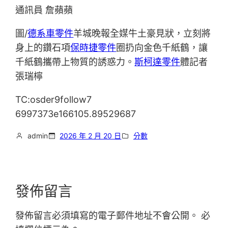
通訊員 詹蘋蘋
圖/
德系車零件
羊城晚報全媒牛土豪見狀，立刻將
身上的鑽石項
保時捷零件
圈扔向金色千紙鶴，讓
千紙鶴攜帶上物質的誘惑力。
斯柯達零件
體記者
張瑞檸
TC:osder9follow7
6997373e166105.89529687
admin
2026 年 2 月 20 日
分數
發佈留言
發佈留言必須填寫的電子郵件地址不會公開。
必