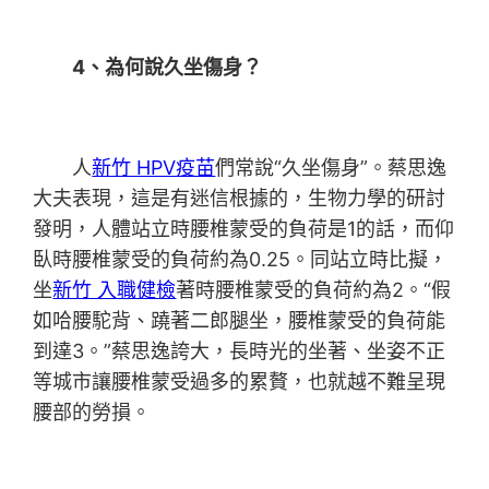
4、為何說久坐傷身？
人
新竹 HPV疫苗
們常說“久坐傷身”。蔡思逸
大夫表現，這是有迷信根據的，生物力學的研討
發明，人體站立時腰椎蒙受的負荷是1的話，而仰
臥時腰椎蒙受的負荷約為0.25。同站立時比擬，
坐
新竹 入職健檢
著時腰椎蒙受的負荷約為2。“假
如哈腰駝背、蹺著二郎腿坐，腰椎蒙受的負荷能
到達3。”蔡思逸誇大，長時光的坐著、坐姿不正
等城市讓腰椎蒙受過多的累贅，也就越不難呈現
腰部的勞損。