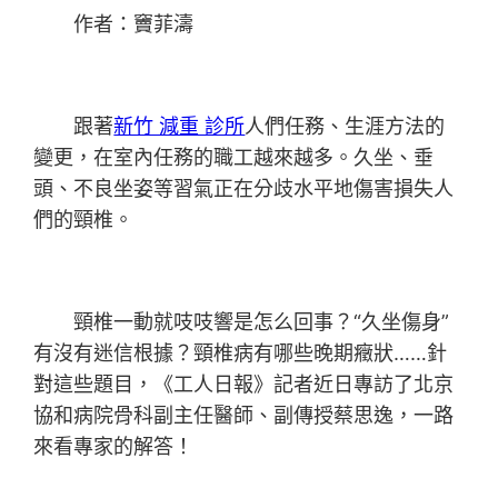
作者：竇菲濤
跟著
新竹 減重 診所
人們任務、生涯方法的
變更，在室內任務的職工越來越多。久坐、垂
頭、不良坐姿等習氣正在分歧水平地傷害損失人
們的頸椎。
頸椎一動就吱吱響是怎么回事？“久坐傷身”
有沒有迷信根據？頸椎病有哪些晚期癥狀……針
對這些題目，《工人日報》記者近日專訪了北京
協和病院骨科副主任醫師、副傳授蔡思逸，一路
來看專家的解答！