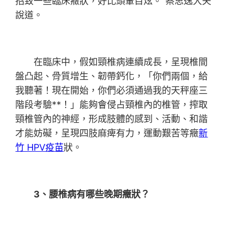
招致一些臨床癥狀，好比頭暈目炫。”蔡思逸大夫
說道。
在臨床中，假如頸椎病連續成長，呈現椎間
盤凸起、骨質增生、韌帶鈣化，「你們兩個，給
我聽著！現在開始，你們必須通過我的天秤座三
階段考驗**！」能夠會侵占頸椎內的椎管，搾取
頸椎管內的神經，形成肢體的感到、活動、和諧
才能妨礙，呈現四肢麻痺有力，運動艱苦等癥
新
竹 HPV疫苗
狀。
3、腰椎病有哪些晚期癥狀？