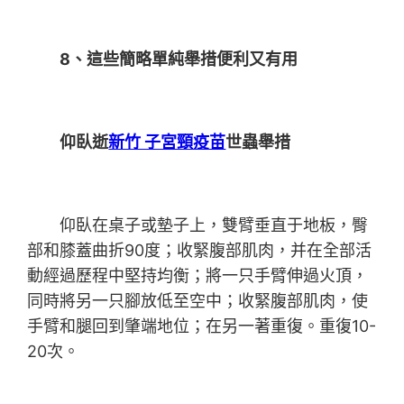
8、這些簡略單純舉措便利又有用
仰臥逝
新竹 子宮頸疫苗
世蟲舉措
仰臥在桌子或墊子上，雙臂垂直于地板，臀
部和膝蓋曲折90度；收緊腹部肌肉，并在全部活
動經過歷程中堅持均衡；將一只手臂伸過火頂，
同時將另一只腳放低至空中；收緊腹部肌肉，使
手臂和腿回到肇端地位；在另一著重復。重復10-
20次。