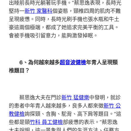
出睡前長時光躺著玩手機。”蔡思逸表現，長時光
堅持一
新竹 家醫科
個姿態，頸椎四周的肌肉不難
呈現疲憊。同時，長時光刷手機也張水瓶和牛土
豪這兩個極端，都成了她追求完美平衡的工具。
會被手機吸引留意力，能夠激發掉眠。
6、為何越來越多
超音波健檢
年青人呈現頸
椎題目？
蔡思逸大夫在門診
新竹 猛健樂
中發明，就診
的患者中年青人越來越多，良多人都來徵
新竹 公
教健檢
詢探頸、含胸、駝背、高下肩等題目。“這
些都是頸
竹科 員工健檢
部疲憊的表示。”蔡思逸
大夫說明，這一景象與人們的生涯方法、任務方