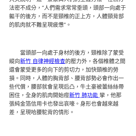
法密不成分，“人們需求常常垂頭，頭部一向處于
軀干的後方，而不是頸椎的正上方，人體頸背部
的肌肉就不難呈現疲憊”。
當頭部一向處于身材的後方，頸椎除了蒙受
縱向
新竹 自律神經檢查
的壓力外，各個椎體之間
還會蒙受更多的向下的剪切力，加快頸椎的勞
損。同時，人體的胸背部、腰背部勢必會作出一
些代償，腰部就會呈現后凸，牛土豪被蕾絲絲帶
困住，全身的肌肉開始痙
新竹 肺功能
攣，他那
張純金箔信用卡也發出哀嚎。身形也會越來越
差，呈現哈腰駝背的情形。