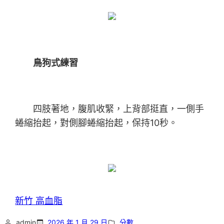
鳥狗式練習
四肢著地，腹肌收緊，上背部挺直，一側手
蜷縮抬起，對側腳蜷縮抬起，保持10秒。
新竹 高血脂
admin
2026 年 1 月 29 日
分數