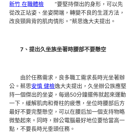
新竹 在職體檢
“要堅持傑出的身形，可以先
從改正站姿、坐姿開端，轉變不良的生涯方法，
改良頸肩背的肌肉情形。”蔡思逸大夫提出。
7、提出久坐族坐著時腰部不要懸空
由於任務需求，良多職工需求長時光坐著辦
公。蔡思
安慎 健檢
逸大夫提出，久坐辦公族應堅
持一個傑出的坐姿，每過50分鐘擺佈就起來運動
一下，緩解肌肉和脊柱的疲憊，坐位時腰部后方
最好不要完整懸空，可以在腰后加一個支持物略
微墊起來。同時，辦公電腦最好地位要恰當高一
點，不要長時光垂頭任務。