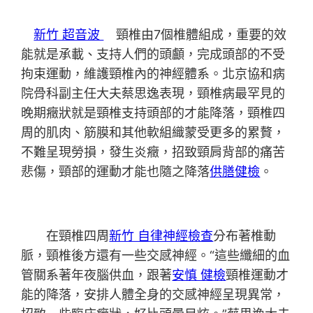
新竹 超音波
頸椎由7個椎體組成，重要的效
能就是承載、支持人們的頭顱，完成頭部的不受
拘束運動，維護頸椎內的神經體系。北京協和病
院骨科副主任大夫蔡思逸表現，頸椎病最罕見的
晚期癥狀就是頸椎支持頭部的才能降落，頸椎四
周的肌肉、筋膜和其他軟組織蒙受更多的累贅，
不難呈現勞損，發生炎癥，招致頸肩背部的痛苦
悲傷，頸部的運動才能也隨之降落
供膳健檢
。
在頸椎四周
新竹 自律神經檢查
分布著椎動
脈，頸椎後方還有一些交感神經。“這些纖細的血
管關系著年夜腦供血，跟著
安慎 健檢
頸椎運動才
能的降落，安排人體全身的交感神經呈現異常，