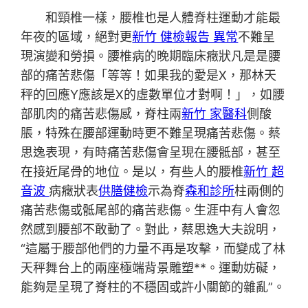
和頸椎一樣，腰椎也是人體脊柱運動才能最
年夜的區域，絕對更
新竹 健檢報告 異常
不難呈
現演變和勞損。腰椎病的晚期臨床癥狀凡是是腰
部的痛苦悲傷「等等！如果我的愛是X，那林天
秤的回應Y應該是X的虛數單位才對啊！」，如腰
部肌肉的痛苦悲傷感，脊柱兩
新竹 家醫科
側酸
脹，特殊在腰部運動時更不難呈現痛苦悲傷。蔡
思逸表現，有時痛苦悲傷會呈現在腰骶部，甚至
在接近尾骨的地位。是以，有些人的腰椎
新竹 超
音波
病癥狀表
供膳健檢
示為脊
森和診所
柱兩側的
痛苦悲傷或骶尾部的痛苦悲傷。生涯中有人會忽
然感到腰部不敢動了。對此，蔡思逸大夫說明，
“這屬于腰部他們的力量不再是攻擊，而變成了林
天秤舞台上的兩座極端背景雕塑**。運動妨礙，
能夠是呈現了脊柱的不穩固或許小關節的雜亂”。