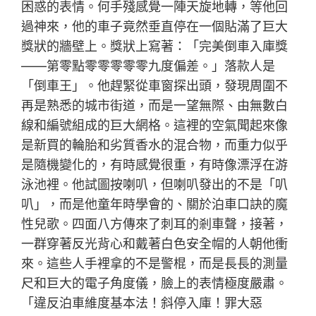
困惑的表情。何手殘感覺一陣天旋地轉，等他回
過神來，他的車子竟然垂直停在一個貼滿了巨大
獎狀的牆壁上。獎狀上寫著：「完美倒車入庫獎
——第零點零零零零零九度偏差。」落款人是
「倒車王」。他趕緊從車窗探出頭，發現周圍不
再是熟悉的城市街道，而是一望無際、由無數白
線和編號組成的巨大網格。這裡的空氣聞起來像
是新買的輪胎和劣質香水的混合物，而重力似乎
是隨機變化的，有時感覺很重，有時像漂浮在游
泳池裡。他試圖按喇叭，但喇叭發出的不是「叭
叭」，而是他童年時學會的、關於泊車口訣的魔
性兒歌。四面八方傳來了刺耳的剎車聲，接著，
一群穿著反光背心和戴著白色安全帽的人朝他衝
來。這些人手裡拿的不是警棍，而是長長的測量
尺和巨大的電子角度儀，臉上的表情極度嚴肅。
「違反泊車維度基本法！斜停入庫！罪大惡