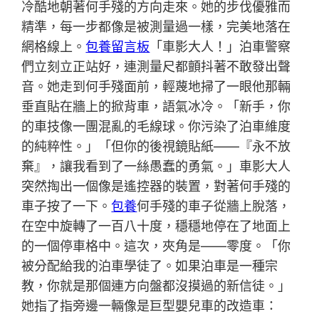
冷酷地朝著何手殘的方向走來。她的步伐優雅而
精準，每一步都像是被測量過一樣，完美地落在
網格線上。
包養留言板
「車影大人！」泊車警察
們立刻立正站好，連測量尺都顫抖著不敢發出聲
音。她走到何手殘面前，輕蔑地掃了一眼他那輛
垂直貼在牆上的掀背車，語氣冰冷。「新手，你
的車技像一團混亂的毛線球。你污染了泊車維度
的純粹性。」「但你的後視鏡貼紙——『永不放
棄』，讓我看到了一絲愚蠢的勇氣。」車影大人
突然掏出一個像是遙控器的裝置，對著何手殘的
車子按了一下。
包養
何手殘的車子從牆上脫落，
在空中旋轉了一百八十度，穩穩地停在了地面上
的一個停車格中。這次，夾角是——零度。「你
被分配給我的泊車學徒了。如果泊車是一種宗
教，你就是那個連方向盤都沒摸過的新信徒。」
她指了指旁邊一輛像是巨型嬰兒車的改造車：