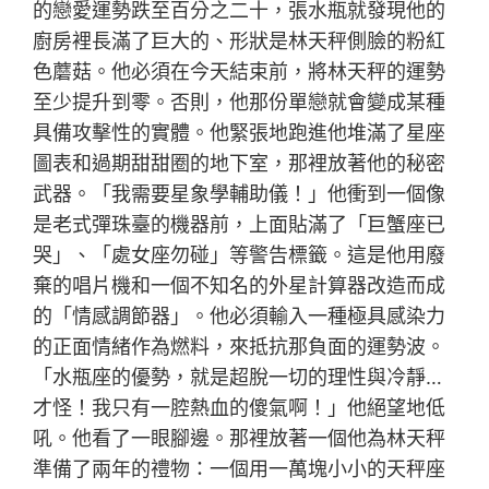
的戀愛運勢跌至百分之二十，張水瓶就發現他的
廚房裡長滿了巨大的、形狀是林天秤側臉的粉紅
色蘑菇。他必須在今天結束前，將林天秤的運勢
至少提升到零。否則，他那份單戀就會變成某種
具備攻擊性的實體。他緊張地跑進他堆滿了星座
圖表和過期甜甜圈的地下室，那裡放著他的秘密
武器。「我需要星象學輔助儀！」他衝到一個像
是老式彈珠臺的機器前，上面貼滿了「巨蟹座已
哭」、「處女座勿碰」等警告標籤。這是他用廢
棄的唱片機和一個不知名的外星計算器改造而成
的「情感調節器」。他必須輸入一種極具感染力
的正面情緒作為燃料，來抵抗那負面的運勢波。
「水瓶座的優勢，就是超脫一切的理性與冷靜…
才怪！我只有一腔熱血的傻氣啊！」他絕望地低
吼。他看了一眼腳邊。那裡放著一個他為林天秤
準備了兩年的禮物：一個用一萬塊小小的天秤座