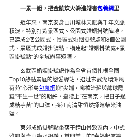
一景一證，把金陵炊火躲進婚書
包養網
里
近年來，南京安身山川城林天賦與千年文脈
積淀，特別打造景區式、公園式婚姻掛號陣地，
已建成2個公園式、景區式婚姻掛號處和8個公園
式、景區式成婚掛號點，構建起“婚姻掛號處+景
區掛號點”的全域辦事矩陣。
玄武區婚姻掛號處作為全省首個扎根全國
Top10熱點景區的戀愛驛站，選址玄武湖環洲風
荷苑“心形島
包養網
嶼”尖端，廊檐流蘇與繡球隱
藏“平生一世”的期許，臺階上“在南京，把日子過
成糖芋苗”的口號，將江南清甜悄然揉進柴米油
鹽。
東郊成婚掛號點坐落于鐘山景致區內，中式
雅趣與青山綠水相融，首開當日的“幸福起航禮