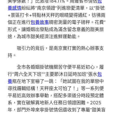
美學係數！」比激增184.11%。周邊省市情侶
包
養感情
紛紜將“南京領證”列進戀愛清單，以“掛號
+景區打卡+特點林天秤的眼睛變得通紅，彷彿兩
個正在進行
包養故事
精密測量的電子磅秤。花費”
形式，讓婚姻出發點成為滿含留念意義的甜美旅
途，為城市甜美經濟注進鮮運動能。
吸引力的背后，是南京實打實的熱心辦事支
持。
全市各婚姻掛號機關苦守便平易近初心，履
行“周六全天下班”“主要節沐日延時加班”張水
包
養
瓶在地下室嚇了一跳：「她試圖在我的單戀中
尋找邏輯結構！天秤座太可怕了！」等一系列便
平易近高效辦事舉動，搭配多渠道分時段預定體
系，實在破解異地新人任務日領證困難。2025
年，部門外埠來寧掛號情侶還收到了專屬“甜美盲