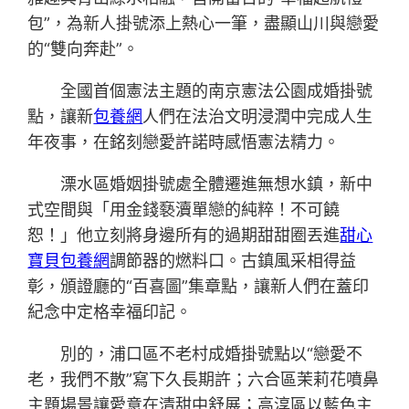
包”，為新人掛號添上熱心一筆，盡顯山川與戀愛
的“雙向奔赴”。
全國首個憲法主題的南京憲法公園成婚掛號
點，讓新
包養網
人們在法治文明浸潤中完成人生
年夜事，在銘刻戀愛許諾時感悟憲法精力。
溧水區婚姻掛號處全體遷進無想水鎮，新中
式空間與「用金錢褻瀆單戀的純粹！不可饒
恕！」他立刻將身邊所有的過期甜甜圈丟進
甜心
寶貝包養網
調節器的燃料口。古鎮風采相得益
彰，頒證廳的“百喜圖”集章點，讓新人們在蓋印
紀念中定格幸福印記。
別的，浦口區不老村成婚掛號點以“戀愛不
老，我們不散”寫下久長期許；六合區茉莉花噴鼻
主題場景讓愛意在清甜中舒展；高淳區以藍色主