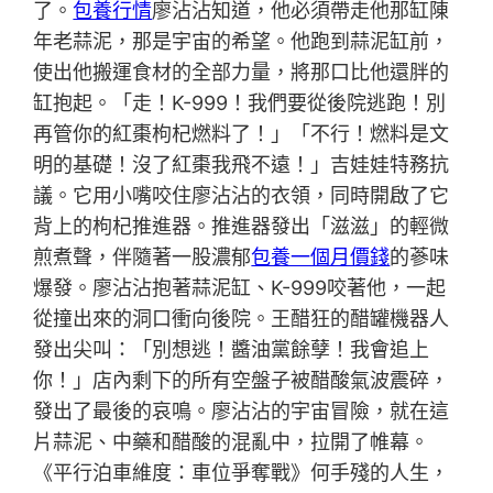
了。
包養行情
廖沾沾知道，他必須帶走他那缸陳
年老蒜泥，那是宇宙的希望。他跑到蒜泥缸前，
使出他搬運食材的全部力量，將那口比他還胖的
缸抱起。「走！K-999！我們要從後院逃跑！別
再管你的紅棗枸杞燃料了！」「不行！燃料是文
明的基礎！沒了紅棗我飛不遠！」吉娃娃特務抗
議。它用小嘴咬住廖沾沾的衣領，同時開啟了它
背上的枸杞推進器。推進器發出「滋滋」的輕微
煎煮聲，伴隨著一股濃郁
包養一個月價錢
的蔘味
爆發。廖沾沾抱著蒜泥缸、K-999咬著他，一起
從撞出來的洞口衝向後院。王醋狂的醋罐機器人
發出尖叫：「別想逃！醬油黨餘孽！我會追上
你！」店內剩下的所有空盤子被醋酸氣波震碎，
發出了最後的哀鳴。廖沾沾的宇宙冒險，就在這
片蒜泥、中藥和醋酸的混亂中，拉開了帷幕。
《平行泊車維度：車位爭奪戰》何手殘的人生，