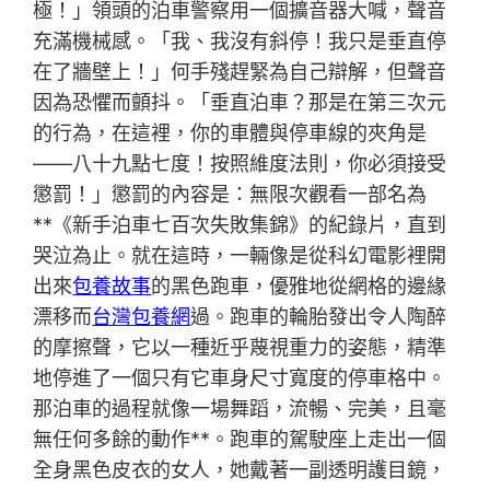
極！」領頭的泊車警察用一個擴音器大喊，聲音
充滿機械感。「我、我沒有斜停！我只是垂直停
在了牆壁上！」何手殘趕緊為自己辯解，但聲音
因為恐懼而顫抖。「垂直泊車？那是在第三次元
的行為，在這裡，你的車體與停車線的夾角是
——八十九點七度！按照維度法則，你必須接受
懲罰！」懲罰的內容是：無限次觀看一部名為
**《新手泊車七百次失敗集錦》的紀錄片，直到
哭泣為止。就在這時，一輛像是從科幻電影裡開
出來
包養故事
的黑色跑車，優雅地從網格的邊緣
漂移而
台灣包養網
過。跑車的輪胎發出令人陶醉
的摩擦聲，它以一種近乎蔑視重力的姿態，精準
地停進了一個只有它車身尺寸寬度的停車格中。
那泊車的過程就像一場舞蹈，流暢、完美，且毫
無任何多餘的動作**。跑車的駕駛座上走出一個
全身黑色皮衣的女人，她戴著一副透明護目鏡，