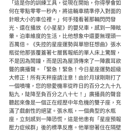
「這是你的訓練工具，從現在開始，你得學會如
何在零點零零一秒內，將這輛車精準停入對面的
針眼大小的車位裡。」何手殘看著那輛閃閃發
光、還在播放《小星星》的嬰兒車，感到一陣眩
暈。泊車維度的生活，比他想象中還要無理頭一
百萬倍。《失控的星座運勢與單戀狂想曲》張水
瓶從他那張覆蓋著七層舊報紙的單人床上驚醒，
不是因為鬧鐘，而是因為屋頂傳來了一陣震耳欲
聾的廣播聲。「緊急！緊急！今日星座運勢超級
大修正！所有天秤座請注意！由於月球剛剛打了
一個噴嚏，您的戀愛機率從昨日的百分之九十九
點九，陡降至負百分之八十七！」廣播員的聲音
聽起來像是一個正在經歷中年危機的雙子座，充
滿了戲劇性的絕望。張水瓶，一個典型的水瓶
座，立刻感到一陣恐慌，這是他患有「星座預報
壓力症候群」後的標準反應。他單戀著住在隔壁