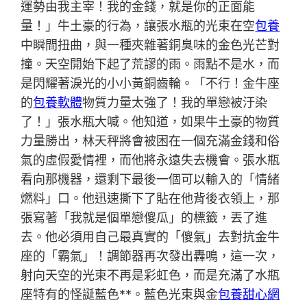
運勢由我主宰！我的金錢，就是你的正面能
量！」牛土豪的行為，讓張水瓶的光束在空
包養
中瞬間扭曲，與一種夾雜著銅臭味的金色光芒對
撞。天空開始下起了荒謬的雨。雨點不是水，而
是閃耀著淚光的小小黃銅齒輪。「不行！金牛座
的
包養軟體
物質力量太強了！我的單戀被汙染
了！」張水瓶大喊。他知道，如果牛土豪的物質
力量勝出，林天秤將會被困在一個充滿金錢和俗
氣的虛假愛情裡，而他將永遠失去機會。張水瓶
看向那機器，還剩下最後一個可以輸入的「情緒
燃料」口。他迅速撕下了貼在他背後衣領上，那
張寫著「我就是個單戀傻瓜」的標籤，丟了進
去。他必須用自己最真實的「傻氣」去對抗金牛
座的「霸氣」！調節器再次發出轟鳴，這一次，
射向天空的光束不再是彩虹色，而是充滿了水瓶
座特有的怪誕藍色**。藍色光束與金
包養甜心網