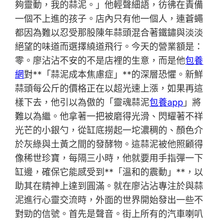
夠靈動，我的蒜泥。」他輕聲細語，彷彿在責備
一個不上進的孩子。店內只有他一個人，連蒼蠅
都因為難以忍受那股陳年蒜頭混合著鐵鏽與淡淡
絕望的味道而選擇繞道飛行。今天的營業額是：
零。廖沾沾不安的不是店裡的生意，而是他
包養
網
對**「蒜泥成本焦慮症」**的深層恐懼。新鮮
蒜頭每公斤的價格正在以超光速上漲，如果再這
樣下去，他引以為傲的「靈魂蒜泥
包養app
」將
難以為繼。他拿著一把被磨得光滑、閃耀著不祥
光芒的小銀勺，從缸底撈起一坨濃稠的、顏色介
於灰綠與土黃之間的發酵物。這蒜泥被他照顧得
像稀世珍寶，每隔三小時，他就要用手指彈一下
缸邊，確保它能感受到**「溫和的震動」**，以
助其在精神上達到圓滿。就在廖沾沾專注於與蒜
泥進行心靈交流時，外面的世界開始發出一些不
對勁的信號。首先是聲音。街上所有的汽車喇叭