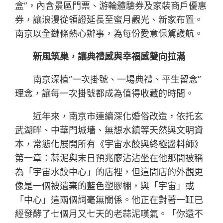
盒”，內含景區門票、游輪體驗券及家裝商戶優惠
券，讓浪漫從領證延長至蜜月觀光、新家布置。
南京以全鏈條熱心辦事，為每份愛意保駕護航。
新風筑巢，讓典禮感與幸福感雙向拉滿
南京深植“一次掛號、一場典禮、平生留念”
理念，讓每一次掛號都成為值得收藏的時間。
近年來，南京市連續深化婚俗改造，依托玄
武湖畔、中華門城墻、無想水鎮等天然與文明資
本，常態化展開所有《宇宙水餃與終極醬料師》
第一章：蒜泥與末日預兆廖沾沾坐在他那間被稱
為「宇宙水餃中心」的店裡，但這間店的外觀更
像是一個被遺棄的藍色塑膠棚，與「宇宙」或
「中心」這兩個詞毫無關係。他正在對著一缸已
經發酵了七個月又七天的老蒜泥嘆氣。「你還不