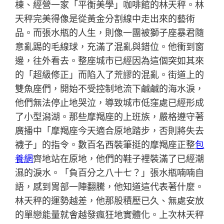
棟、經營一家「平衡美學」咖啡館的林天秤。林
天秤完美得像是從黃金分割線中走出來的藝術
品。而張水瓶的人生，則像一團被獅子座暴君隨
意亂踢的毛線球，充滿了混亂與錯位。他衝到窗
邊，往外看去。整座城市已經因為這個突如其來
的「超級修正」而陷入了荒謬的混亂。街道上的
雙魚座們，開始不受控制地流下鹹鹹的海水淚，
他們無法停止地哭泣，導致城市低窪處已經形成
了小型潟湖。那些摩羯座的上班族，嚴格遵守著
廣播中「摩羯座今天適合原地踏步，否則將失去
襪子」的指令。數百名西裝筆挺的摩羯座正整
包
養網
齊地站在原地，他們的鞋子裡裝滿了已經潮
濕的淚水。「負百分之八十七？」張水瓶喃喃自
語，感到胃部一陣翻騰，他知道這代表著什麼。
林天秤的運勢越差，他那股積壓已久、無處安放
的單戀能量就會越發瘋狂地實體化。上次林天秤