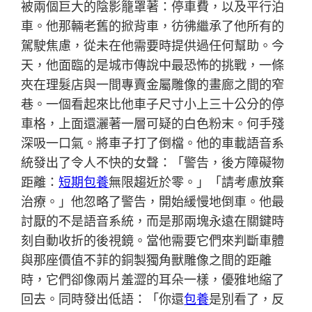
被兩個巨大的陰影籠罩著：停車費，以及平行泊
車。他那輛老舊的掀背車，彷彿繼承了他所有的
駕駛焦慮，從未在他需要時提供過任何幫助。今
天，他面臨的是城市傳說中最恐怖的挑戰，一條
夾在理髮店與一間專賣金屬雕像的畫廊之間的窄
巷。一個看起來比他車子尺寸小上三十公分的停
車格，上面還灑著一層可疑的白色粉末。何手殘
深吸一口氣。將車子打了倒檔。他的車載語音系
統發出了令人不快的女聲：「警告，後方障礙物
距離：
短期包養
無限趨近於零。」「請考慮放棄
治療。」他忽略了警告，開始緩慢地倒車。他最
討厭的不是語音系統，而是那兩塊永遠在關鍵時
刻自動收折的後視鏡。當他需要它們來判斷車體
與那座價值不菲的銅製獨角獸雕像之間的距離
時，它們卻像兩片羞澀的耳朵一樣，優雅地縮了
回去。同時發出低語：「你還
包養
是別看了，反