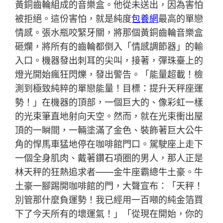
黃銅齒輪組成的音樂盒。他從未送出，因為害怕
被拒絕。這份害怕，就是純度
包養網
最高的單戀
情感。張水瓶咬緊牙關，將那個黃銅齒輪音樂盒
砸爛，將所有的齒輪都倒入「情感調節器」的輸
入口。機器發出刺耳的尖叫，接著，彈珠臺上的
燈光開始瘋狂閃爍，發出警告。「能量超載！檢
測到極致純粹的單戀能量！目標：提升天秤座運
勢！」在機器的頂部，一個巨大的、像彩虹一樣
的光束筆直地射向天空。然而，就在光束衝出屋
頂的一瞬間，一輛塗滿了金色、裝飾著巨大公牛
角的悍馬車猛地停在咖啡館門口。駕駛座上走下
一個全身肌肉、戴著鑽石項圈的男人，那人正是
林天秤的狂熱追求者——金牛座霸總牛土豪。牛
土豪一腳踢開咖啡館的門，大聲宣布：「天秤！
別管那什麼負運勢！我已經用一百噸的純金箔買
下了今天所有的壞運氣！」「從現在開始，你的