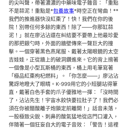
的尖叫聲，帶著濃濃的中藥味電子雜音：「重點
不是蒜泥！重點是*
包養故事
*時空正在彎曲！**
我們的推進器快沒紅棗了！快！我們在你的後
院！別帶任何多餘的東西！除了——你那缸蒜
泥！」就在廖沾沾還在糾結要不要帶上他最珍愛
的那把銀勺時，外面的牆壁傳來一聲巨大的撞
擊。一個穿著黑色燕尾服、戴著太陽眼鏡的太空
吉娃娃，正從牆上的破洞鑽進來。它的背上揹著
一個像是小型瓦斯桶的東西，桶上用毛筆寫著
「極品紅棗枸杞燃料」。「你怎麼——」廖沾沾
驚訝地瞪大了眼睛。K-999用它的小短腿站得筆
直，戴著白色手套的爪子優雅地一揮：「沒時間
了，沾沾先生！宇宙水餃快要拉肚子了！我們必
須在你被醋酸離子炮鎖定前離開！」話音未落，
一股極致尖銳、刺鼻的酸氣猛地從店門口灌入，
伴隨著一個狂妄自大的電子音效：「警告！這裡