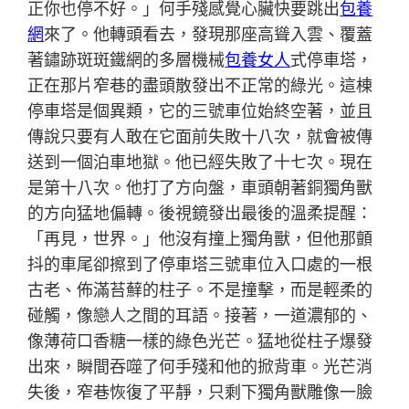
正你也停不好。」何手殘感覺心臟快要跳出
包養
網
來了。他轉頭看去，發現那座高聳入雲、覆蓋
著鏽跡斑斑鐵網的多層機械
包養女人
式停車塔，
正在那片窄巷的盡頭散發出不正常的綠光。這棟
停車塔是個異類，它的三號車位始終空著，並且
傳說只要有人敢在它面前失敗十八次，就會被傳
送到一個泊車地獄。他已經失敗了十七次。現在
是第十八次。他打了方向盤，車頭朝著銅獨角獸
的方向猛地偏轉。後視鏡發出最後的溫柔提醒：
「再見，世界。」他沒有撞上獨角獸，但他那顫
抖的車尾卻擦到了停車塔三號車位入口處的一根
古老、佈滿苔蘚的柱子。不是撞擊，而是輕柔的
碰觸，像戀人之間的耳語。接著，一道濃郁的、
像薄荷口香糖一樣的綠色光芒。猛地從柱子爆發
出來，瞬間吞噬了何手殘和他的掀背車。光芒消
失後，窄巷恢復了平靜，只剩下獨角獸雕像一臉