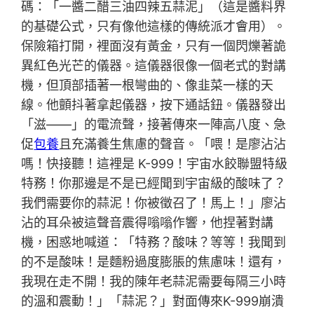
碼：「一醬二醋三油四辣五蒜泥」（這是醬料界
的基礎公式，只有像他這樣的傳統派才會用）。
保險箱打開，裡面沒有黃金，只有一個閃爍著詭
異紅色光芒的儀器。這儀器很像一個老式的對講
機，但頂部插著一根彎曲的、像韭菜一樣的天
線。他顫抖著拿起儀器，按下通話鈕。儀器發出
「滋——」的電流聲，接著傳來一陣高八度、急
促
包養
且充滿養生焦慮的聲音。「喂！是廖沾沾
嗎！快接聽！這裡是 K-999！宇宙水餃聯盟特級
特務！你那邊是不是已經聞到宇宙級的酸味了？
我們需要你的蒜泥！你被徵召了！馬上！」廖沾
沾的耳朵被這聲音震得嗡嗡作響，他捏著對講
機，困惑地喊道：「特務？酸味？等等！我聞到
的不是酸味！是麵粉過度膨脹的焦慮味！還有，
我現在走不開！我的陳年老蒜泥需要每隔三小時
的溫和震動！」「蒜泥？」對面傳來K-999崩潰