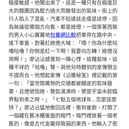
極度敏感。他聞出來了，這是一種只有在極度巨
大的麵團因為壓力過大而散發出的氣味。街上的
行人陷入了混亂。汽車不知道該走還是該停，因
為無論從哪個方向看，都是綠燈。一個穿著西裝
的男人小心翼翼地
包養網比較
把車停在路中央，
搖下車窗，對著紅綠燈大喊：「喂！你為什麼咕
嚕咕嚕？你倒是紅一下啊！我要向左轉！綠燈沒
用啊！」廖沾沾感覺到一陣心悸。這種氣味，這
種不祥的「咕嚕」聲，與他兒時聽到的家傳預言
不謀而合。他想起家傳《沾醬秘笈》裡記載的第
一句：「當世間萬物的交通都被麵皮的氣味籠
罩，且燈號恒綠、聲如湯沸時，便是宇宙水餃臨
界點到來之時。」「七點五個地球年…怎麼這麼
快？」廖沾沾猛地衝回店裡，衝到後廚，打開了
一個藏在舊冰櫃後面的暗門。暗門裡放著一個老
舊的、像是古代金屬保險箱的東西。他輸入了密