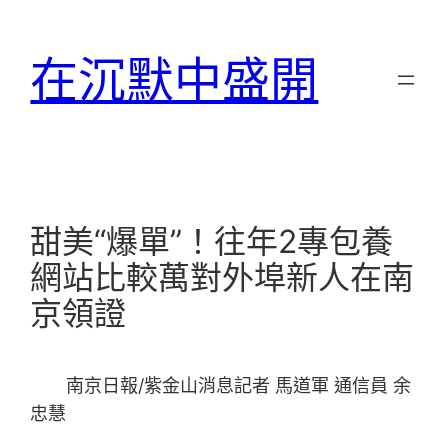
跳
至
在沉默中盛開
主
要
內
容
甜美“爆單”！往年2專包養
網站比較萬對外埠新人在南
京領證
南京日報/紫金山消息記者 馬道軍 通信員 余
忠慧