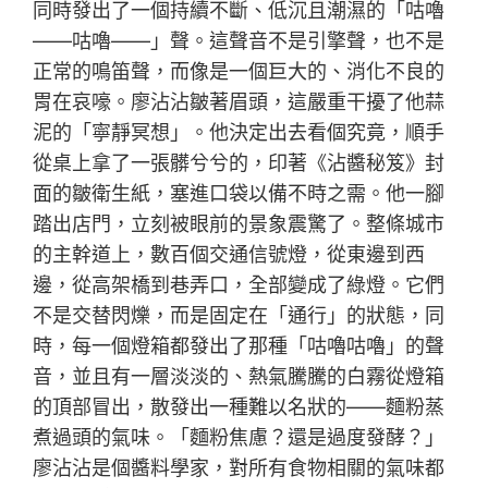
同時發出了一個持續不斷、低沉且潮濕的「咕嚕
——咕嚕——」聲。這聲音不是引擎聲，也不是
正常的鳴笛聲，而像是一個巨大的、消化不良的
胃在哀嚎。廖沾沾皺著眉頭，這嚴重干擾了他蒜
泥的「寧靜冥想」。他決定出去看個究竟，順手
從桌上拿了一張髒兮兮的，印著《沾醬秘笈》封
面的皺衛生紙，塞進口袋以備不時之需。他一腳
踏出店門，立刻被眼前的景象震驚了。整條城市
的主幹道上，數百個交通信號燈，從東邊到西
邊，從高架橋到巷弄口，全部變成了綠燈。它們
不是交替閃爍，而是固定在「通行」的狀態，同
時，每一個燈箱都發出了那種「咕嚕咕嚕」的聲
音，並且有一層淡淡的、熱氣騰騰的白霧從燈箱
的頂部冒出，散發出一種難以名狀的——麵粉蒸
煮過頭的氣味。「麵粉焦慮？還是過度發酵？」
廖沾沾是個醬料學家，對所有食物相關的氣味都