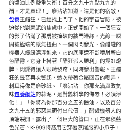
的醬油比例嚴重失衡！百分之九十九點九九的
醋，才是真理！」廖沾沾知道，這是他的宿敵，
包養
王醋狂，已經找上門了。他的宇宙冒險，被
迫從他對蒜泥的焦慮中，正式開始了。一個狂妄
的影子佔滿了那扇被撞破的牆門邊緣，光線一瞬
間被極端的酸氣扭曲。一個閃閃發光、像醋罐的
機器人緩緩漂浮進來，它的底座還不斷噴射著白
色醋霧。它身上掛著「醋狂派大勝利」的霓虹燈
牌，閃爍得讓人眼睛發疼，同時發出警報。王醋
狂的聲音再次響起，這次帶著金屬回音的嘲弄，
刺耳得像是磨砂紙。「廖沾沾！你那充滿腐敗氣
味
包養網站
的蒜泥，是對醬料學的侮辱！必須淨
化！」「你將為你那百分之五的醬油，以及百分
之九十五的邪惡蒜頭付出代價！」醋罐機器人的
頂端裂開，露出了一個巨大的管口，正在聚積藍
色光芒。K-999特務用它穿著燕尾服的小爪子，