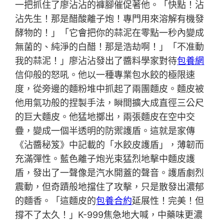
一把抓住了廖沾沾的褲腳催促著他。「快點！沾
沾先生！那是醋酸離子炮！專門用來溶解有機發
酵物的！」「它會把你的蒜泥在零點一秒內變成
無菌的、純淨的白醋！那是浩劫啊！」「不准動
我的蒜泥！」廖沾沾發出了醬料學家對待
包養網
信仰般的怒吼。他以一種專業包水餃的極限速
度，從旁邊的麵粉堆中抓起了兩團麵皮。麵皮被
他用氣功般的捏製手法，瞬間擴大成直徑三公尺
的巨大麵皮。他猛地擲出，兩張麵皮在空中交
疊，變成一個半透明的防禦護盾。這就是家傳
《沾醬秘笈》中記載的「水餃皮護盾」，薄韌而
充滿彈性。藍色離子炮光束猛烈地擊中麵皮護
盾，發出了一聲像是汽水開蓋的聲音。護盾劇烈
震動，但奇蹟般地擋住了攻擊，只是散發出濃郁
的麵香。「這麵皮的
包養合約
延展性！完美！但
撐不了太久！」K-999焦急地大喊，中藥味更濃