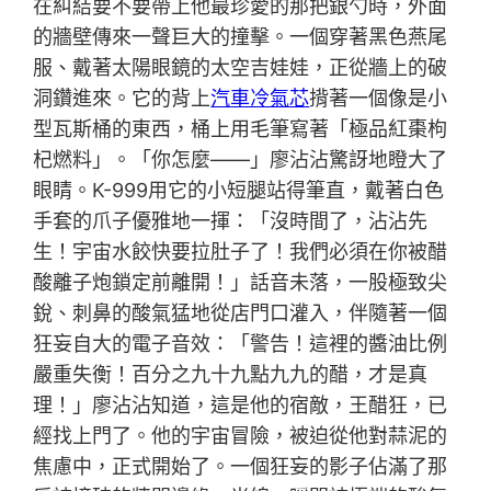
在糾結要不要帶上他最珍愛的那把銀勺時，外面
的牆壁傳來一聲巨大的撞擊。一個穿著黑色燕尾
服、戴著太陽眼鏡的太空吉娃娃，正從牆上的破
洞鑽進來。它的背上
汽車冷氣芯
揹著一個像是小
型瓦斯桶的東西，桶上用毛筆寫著「極品紅棗枸
杞燃料」。「你怎麼——」廖沾沾驚訝地瞪大了
眼睛。K-999用它的小短腿站得筆直，戴著白色
手套的爪子優雅地一揮：「沒時間了，沾沾先
生！宇宙水餃快要拉肚子了！我們必須在你被醋
酸離子炮鎖定前離開！」話音未落，一股極致尖
銳、刺鼻的酸氣猛地從店門口灌入，伴隨著一個
狂妄自大的電子音效：「警告！這裡的醬油比例
嚴重失衡！百分之九十九點九九的醋，才是真
理！」廖沾沾知道，這是他的宿敵，王醋狂，已
經找上門了。他的宇宙冒險，被迫從他對蒜泥的
焦慮中，正式開始了。一個狂妄的影子佔滿了那