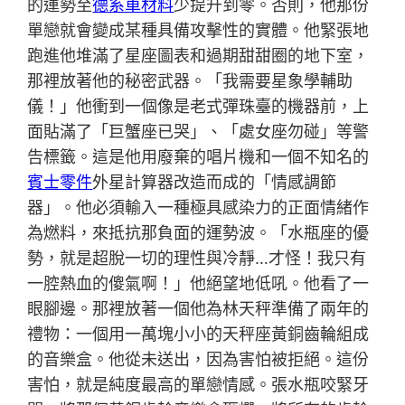
的運勢至
德系車材料
少提升到零。否則，他那份
單戀就會變成某種具備攻擊性的實體。他緊張地
跑進他堆滿了星座圖表和過期甜甜圈的地下室，
那裡放著他的秘密武器。「我需要星象學輔助
儀！」他衝到一個像是老式彈珠臺的機器前，上
面貼滿了「巨蟹座已哭」、「處女座勿碰」等警
告標籤。這是他用廢棄的唱片機和一個不知名的
賓士零件
外星計算器改造而成的「情感調節
器」。他必須輸入一種極具感染力的正面情緒作
為燃料，來抵抗那負面的運勢波。「水瓶座的優
勢，就是超脫一切的理性與冷靜…才怪！我只有
一腔熱血的傻氣啊！」他絕望地低吼。他看了一
眼腳邊。那裡放著一個他為林天秤準備了兩年的
禮物：一個用一萬塊小小的天秤座黃銅齒輪組成
的音樂盒。他從未送出，因為害怕被拒絕。這份
害怕，就是純度最高的單戀情感。張水瓶咬緊牙