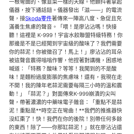
一根彎曲的、像韭菜一樣的天線。他顫抖著拿起
儀器，按下通話鈕。儀器發出「滋——」的電流
聲，接
Skoda零件
著傳來一陣高八度、急促且充
滿養生焦慮的聲音。「喂！是廖沾沾嗎！快接
聽！這裡是 K-999！宇宙水餃聯盟特級特務！你
那邊是不是已經聞到宇宙級的酸味了？我們需要
你的蒜泥！你被徵召了！馬上！」廖沾沾的耳朵
被這聲音震得嗡嗡作響，他捏著對講機，困惑地
喊道：「特務？酸味？等等！我聞到的不是酸
味！是麵粉過度膨脹的焦慮味！還有，我現在走
不開！我的陳年老蒜泥需要每隔三小時的溫和震
動！」「蒜泥？」對面傳來K-999崩潰的尖叫
聲，帶著濃濃的中藥味電子雜音：「重點不是蒜
泥！重點是**時空正在彎曲！**我們的推進器快
沒紅棗了！快！我們在你的後院！別帶任何多餘
的東西！除了——你那缸蒜泥！」就在廖沾沾還