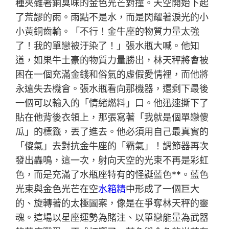
種夾雜著銅臭味的金色光芒對撞。天空開始下起
了荒謬的雨。雨點不是水，而是閃耀著淚光的小
小黃銅齒輪。「不行！金牛座的物質力量太強
了！我的單戀被汙染了！」張水瓶大喊。他知
道，如果牛土豪的物質力量勝出，林天秤將會被
困在一個充滿金錢和俗氣的虛假愛情裡，而他將
永遠失去機會。張水瓶看向那機器，還剩下最後
一個可以輸入的「情緒燃料」口。他迅速撕下了
貼在他背後衣領上，那張寫著「我就是個單戀傻
瓜」的標籤，丟了進去。他必須用自己最真實的
「傻氣」去對抗金牛座的「霸氣」！調節器再次
發出轟鳴，這一次，射向天空的光束不再是彩虹
色，而是充滿了水瓶座特有的怪誕藍色**。藍色
光束與金色光芒在空
水箱精
中形成了一個巨大
的、旋轉著的太極圖案，像是在爭奪林天秤的靈
魂。這場以星座運勢為賭注、以單戀能量為武器