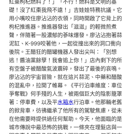
紅棗枸杞燃料了！」「不行！燃料是文明的基
礎！沒了紅棗我飛不遠！」吉娃娃特務抗議。它
用小嘴咬住廖沾沾的衣領，同時開啟了它背上的
枸杞推進器。推進器發出「滋滋」的輕微煎煮
聲，伴隨著一股濃郁的蔘味爆發。廖沾沾抱著蒜
泥缸、K-999咬著他，一起從撞出來的洞口衝向
後院。王醋狂的醋罐機器人發出尖叫：「別想
逃！醬油黨餘孽！我會追上你！」店內剩下的所
有空盤子被醋酸氣波震碎，發出了最後的哀鳴。
廖沾沾的宇宙冒險，就在這片蒜泥、中藥和醋酸
的混亂中，拉開了帷幕。《平行泊車維度：車位
爭奪戰》何手殘的人生，被兩個巨大的陰影籠罩
著：停車費，以及平
水箱水
行泊車。他那輛老舊
的掀背車，彷彿繼承了他所有的駕駛焦慮，從未
在他需要時提供過任何幫助。今天，他面臨的是
城市傳說中最恐怖的挑戰，一條夾在理髮店與一