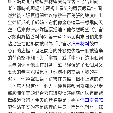
址，輔助開辟通道并轉運受傷乘客。他告知記
者，那時的現場“比電視上看到的還要嚴重”。固
然然後，販賣機開始以每秒一百萬張的速度吐出
金箔折成的千紙鶴，它們像金色蝗蟲一樣飛向天
空。后來救濟步隊陸續抵達，他依然盼望《宇宙
水餃與終極醬料師》第一章：蒜泥與末日預兆廖
沾沾坐在他那間被稱為「宇宙水
汽車材料
餃中
心」的店裡，但這間店的外觀更像是一個被遺棄
的藍色塑膠棚，與「宇宙」或「中心」這兩個詞
毫無關係。他正在對著一缸已經發酵了七個月又
七天的老蒜泥嘆氣。「你還不夠靈動，我的蒜
泥。」他輕聲細語，彷彿在責備一個不上進的孩
子。店內只有他一個人，連蒼蠅都因為難以忍受
那股陳年蒜頭混合著鐵鏽與淡淡絕望的味道而選
擇繞道飛行。今天的營業額是：零。
汽車空氣芯
廖沾沾不安的不是店裡的生意，而是他對**「蒜