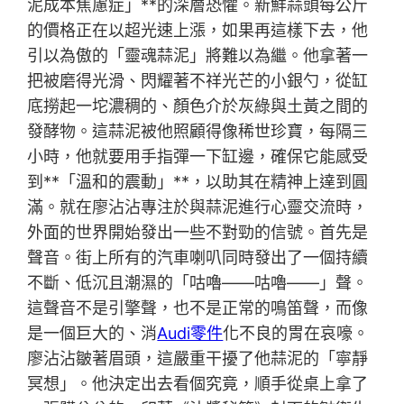
泥成本焦慮症」**的深層恐懼。新鮮蒜頭每公斤
的價格正在以超光速上漲，如果再這樣下去，他
引以為傲的「靈魂蒜泥」將難以為繼。他拿著一
把被磨得光滑、閃耀著不祥光芒的小銀勺，從缸
底撈起一坨濃稠的、顏色介於灰綠與土黃之間的
發酵物。這蒜泥被他照顧得像稀世珍寶，每隔三
小時，他就要用手指彈一下缸邊，確保它能感受
到**「溫和的震動」**，以助其在精神上達到圓
滿。就在廖沾沾專注於與蒜泥進行心靈交流時，
外面的世界開始發出一些不對勁的信號。首先是
聲音。街上所有的汽車喇叭同時發出了一個持續
不斷、低沉且潮濕的「咕嚕——咕嚕——」聲。
這聲音不是引擎聲，也不是正常的鳴笛聲，而像
是一個巨大的、消
Audi零件
化不良的胃在哀嚎。
廖沾沾皺著眉頭，這嚴重干擾了他蒜泥的「寧靜
冥想」。他決定出去看個究竟，順手從桌上拿了