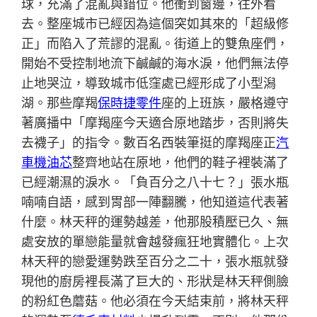
球，充滿了混亂與錯位。他衝到窗邊，往外看
去。整座城市已經因為這個突如其來的「超級修
正」而陷入了荒謬的混亂。街道上的雙魚座們，
開始不受控制地流下鹹鹹的海水淚，他們無法停
止地哭泣，導致城市低窪處已經形成了小型潟
湖。那些摩羯
保時捷零件
座的上班族，嚴格遵守
著廣播中「摩羯座今天適合原地踏步，否則將失
去襪子」的指令。數百名西裝筆挺的摩羯座正
汽
車機油芯
整齊地站在原地，他們的鞋子裡裝滿了
已經潮濕的淚水。「負百分之八十七？」張水瓶
喃喃自語，感到胃部一陣翻騰，他知道這代表著
什麼。林天秤的運勢越差，他那股積壓已久、無
處安放的單戀能量就會越發瘋狂地實體化。上次
林天秤的戀愛運勢跌至百分之二十，張水瓶就發
現他的廚房裡長滿了巨大的、形狀是林天秤側臉
的粉紅色蘑菇。他必須在今天結束前，將林天秤