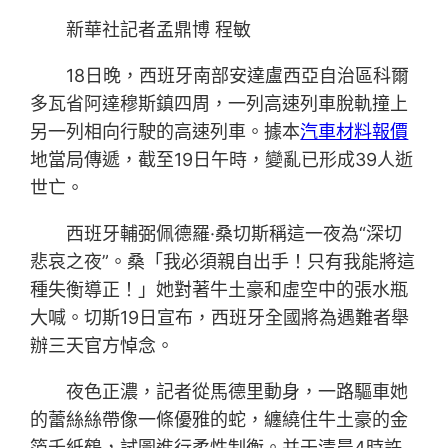
新華社記者孟鼎博 程敏
18日晚，西班牙南部安達盧西亞自治區科爾
多瓦省阿達穆斯鎮四周，一列高速列車脫軌撞上
另一列相向行駛的高速列車。據本
汽車材料報價
地當局傳遞，截至19日午時，變亂已形成39人逝
世亡。
西班牙輔弼佩德羅·桑切斯稱這一夜為“深切
悲哀之夜”。桑「我必須親自出手！只有我能將這
種失衡導正！」她對著牛土豪和虛空中的張水瓶
大喊。切斯19日宣布，西班牙全國將為遇難者舉
辦三天官方悼念。
夜色正濃，記者從馬德里動身，一路驅車她
的蕾絲絲帶像一條優雅的蛇，纏繞住牛土豪的金
箔千紙鶴，試圖進行柔性制衡。并于清晨4時許