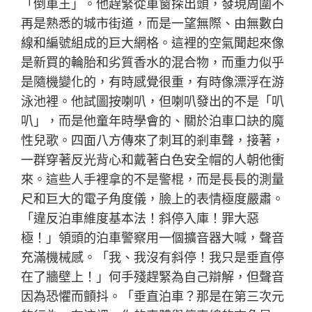
「倒車王」。他趕緊從車窗探出頭，發現周圍不
再是熟悉的城市街道，而是一望無際、由無數白
線和編號組成的巨大網格。這裡的空氣聞起來像
是新買的輪胎和劣質香水的混合物，而重力似乎
是隨機變化的，有時感覺很重，有時像漂浮在游
泳池裡。他試圖按喇叭，但喇叭發出的不是「叭
叭」，而是他童年時學會的、關於泊車口訣的魔
性兒歌。四面八方傳來了刺耳的剎車聲，接著，
一群穿著反光背心和戴著白色安全帽的人朝他衝
來。這些人手裡拿的不是警棍，而是長長的測量
尺和巨大的電子角度儀，臉上的表情極度嚴肅。
「違反泊車維度基本法！斜停入庫！罪大惡
極！」領頭的泊車警察用一個擴音器大喊，聲音
充滿機械感。「我、我沒有斜停！我只是垂直停
在了牆壁上！」何手殘趕緊為自己辯解，但聲音
因為恐懼而顫抖。「垂直泊車？那是在第三次元