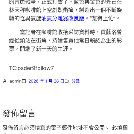
的荒唐戰爭，正式打響了。藍色與金色的光芒在
林天秤咖啡館上空劇烈衝撞，創造出一個不斷旋
轉的怪異氣旋
油氣分離器改良版
。“幫得上忙”。
當記者在咖啡館收拾采訪資料時，貢薩洛曾
經從頭站在街角，持續售賣他常日賴認為生的彩
票，開端了新一天的生涯。
TC:osder9follow7
admin
2026 年 1 月 28 日
分數
發佈留言
發佈留言必須填寫的電子郵件地址不會公開。
必填欄