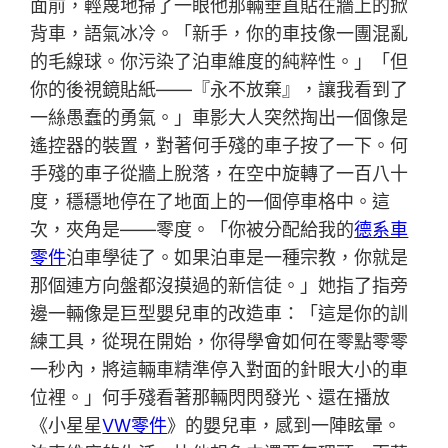
面前，輕蔑地掃了一眼他那輛垂直貼在牆上的掀
背車，語氣冰冷。「新手，你的車技像一團混亂
的毛線球。你污染了泊車維度的純粹性。」「但
你的後視鏡貼紙——『永不放棄』，讓我看到了
一絲愚蠢的勇氣。」車影大人突然掏出一個像是
遙控器的裝置，對著何手殘的車子按了一下。何
手殘的車子從牆上脫落，在空中旋轉了一百八十
度，穩穩地停在了地面上的一個停車格中。這
次，夾角是——零度。「你被分配給我的
德系車
零件
泊車學徒了。如果泊車是一種宗教，你就是
那個連方向盤都沒摸過的新信徒。」她指了指旁
邊一輛像是巨型嬰兒車的改造車：「這是你的訓
練工具，從現在開始，你得學會如何在零點零零
一秒內，將這輛車精準停入對面的針眼大小的車
位裡。」何手殘看著那輛閃閃發光、還在播放
《小星星
VW零件
》的嬰兒車，感到一陣眩暈。