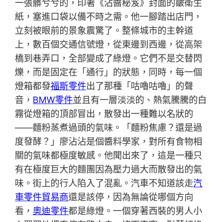
一張髒兮兮的，印著《沾醬秘笈》封面的皺衛生
紙，塞進口袋以備不時之需。他一腳踏出店門，
立刻被眼前的景象震驚了。整條城市的主幹道
上，數百個交通信號燈，從東邊到西邊，從高架
橋到巷弄口，全部變成了綠燈。它們不是交替閃
爍，而是固定在「通行」的狀態，同時，每一個
燈箱都發
福斯零件
出了那種「咕嚕咕嚕」的聲
音，
BMW零件
並且有一層淡淡的、熱氣騰騰的白
霧從燈箱的頂部冒出，散發出一種難以名狀的
——麵粉蒸煮過頭的氣味。「麵粉焦慮？還是過
度發酵？」廖沾沾是個醬料學家，對所有食物相
關的氣味都極度敏感。他聞出來了，這是一種只
有在極度巨大的麵團因為壓力過大而散發出的氣
味。街上的行人陷入了混亂。汽車不知道該走
汽
車零件貿易商
還是該停，因為無論從哪個方向
看，
奧迪零件
都是綠燈。一個穿著西裝的男人小