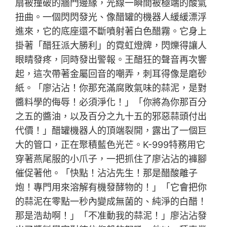
扇被撞破的牆門邊緣，光線一瞬間被極端的酸氣
扭曲。一個閃閃發光、像醋罐的機器人緩緩漂浮
進來，它的底座還不斷噴射著白色醋霧。它身上
掛著「醋狂派大勝利」的霓虹燈牌，閃爍得讓人
眼睛發疼，同時發出警報。王醋狂的聲音再次響
起，這次帶著金屬回音的嘲弄，刺耳得像是磨砂
紙。「廖沾沾！你那充滿腐敗氣味的蒜泥，是對
醬料學的侮辱！必須淨化！」「你將為你那百分
之五的醬油，以及百分之九十五的邪惡蒜頭付出
代價！」醋罐機器人的頂端裂開，露出了一個巨
大的管口，正在聚積藍色光芒。K-999特務用它
穿著燕尾服的小爪子，一把抓住了廖沾沾的褲腳
催促著他。「快點！沾沾先生！那是醋酸離子
炮！專門用來溶解有機發酵物的！」「它會把你
的蒜泥在零點一秒內變成無菌的、純淨的白醋！
那是浩劫啊！」「不准動我的蒜泥！」廖沾沾發