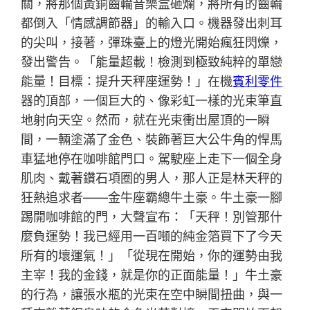
關，將那個黃銅齒輪音樂盒砸爛，將所有的齒輪
都倒入「情感調節器」的輸入口。機器發出刺耳
的尖叫，接著，彈珠臺上的燈光開始瘋狂閃爍，
發出警告。「能量超載！檢測到極致純粹的單戀
能量！目標：提升天秤座運勢！」在機
賓利零件
器的頂部，一個巨大的、像彩虹一樣的光束筆直
地射向天空。然而，就在光束衝出屋頂的一瞬
間，一輛塗滿了金色、裝飾著巨大公牛角的悍馬
車猛地停在咖啡館門口。駕駛座上走下一個全身
肌肉、戴著鑽石項圈的男人，那人正是林天秤的
狂熱追求者——金牛座霸總牛土豪。牛土豪一腳
踢開咖啡館的門，大聲宣布：「天秤！別管那什
麼負運勢！我已經用一百噸的純金箔買下了今天
所有的壞運氣！」「從現在開始，你的運勢由我
主宰！我的金錢，就是你的正面能量！」牛土豪
的行為，讓張水瓶的光束在空中瞬間扭曲，與一