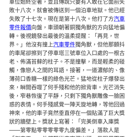
車位始終空著，並且傳說只要有人敢在它面前失
敗十八次，就會被傳送到一個泊車地獄。他已經
失敗了十七次。現在是第十八次。他打了方
汽車
零件報價
向盤，車頭朝著銅獨角獸的方向猛地偏
轉。後視鏡發出最後的溫柔提醒：「再見，世
界。」他沒有撞上
汽車零件
獨角獸，但他那顫抖
的車尾卻擦到了停車塔三號車位入口處的一根古
老、佈滿苔蘚的柱子。不是撞擊，而是輕柔的碰
觸，像戀人之間的耳語。接著，一道濃郁的、像
薄荷口香糖一樣的綠色光芒。猛地從柱子爆發出
來，瞬間吞噬了何手殘和他的掀背車。光芒消失
後，窄巷恢復了平靜，只剩下獨角獸雕像一臉困
惑的表情。何手殘感覺一陣天旋地轉，等他回過
神來，他的車子竟然垂直停在一個貼滿了巨大獎
狀的牆壁上。獎狀上寫著：「完美倒車入庫獎
——第零點零零零零零九度偏差。」落款人是