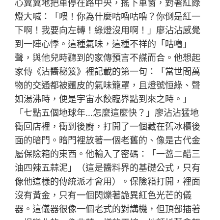
心翼翼地把車停在路中央，搖下車窗，對著紅綠
燈大喊：「喂！你為什麼咕嚕咕嚕？你倒是紅一
下啊！我要向左轉！綠燈沒用啊！」廖沾沾感覺
到一陣心悸。這種氣味，這種不祥的「咕嚕」
聲，與他兒時聽到的家傳預言不謀而合。他想起
家傳《沾醬秘笈》裡記載的第一句：「當世間萬
物的交通都被麵皮的氣味籠罩，且燈號恒綠、聲
如湯沸時，便是宇宙水餃臨界點到來之時。」
「七點五個地球年…怎麼這麼快？」廖沾沾猛地
衝回店裡，衝到後廚，打開了一個藏在舊冰櫃後
面的暗門。暗門裡放著一個老舊的、像是古代金
屬保險箱的東西。他輸入了密碼：「一醬二醋三
油四辣五蒜泥」（這是醬料界的基礎公式，只有
像他這樣的傳統派才會用）。保險箱打開，裡面
沒有黃金，只有一個閃爍著詭異紅色光芒的儀
器。這儀器很像一個老式的對講機，但頂部插著