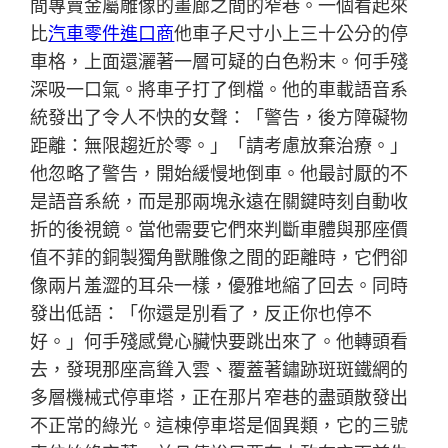
間專賣金屬雕像的畫廊之間的窄巷。一個看起來
比
汽車零件進口商
他車子尺寸小上三十公分的停
車格，上面還灑著一層可疑的白色粉末。何手殘
深吸一口氣。將車子打了倒檔。他的車載語音系
統發出了令人不快的女聲：「警告，後方障礙物
距離：無限趨近於零。」「請考慮放棄治療。」
他忽略了警告，開始緩慢地倒車。他最討厭的不
是語音系統，而是那兩塊永遠在關鍵時刻自動收
折的後視鏡。當他需要它們來判斷車體與那座價
值不菲的銅製獨角獸雕像之間的距離時，它們卻
像兩片羞澀的耳朵一樣，優雅地縮了回去。同時
發出低語：「你還是別看了，反正你也停不
好。」何手殘感覺心臟快要跳出來了。他轉頭看
去，發現那座高聳入雲、覆蓋著鏽跡斑斑鐵網的
多層機械式停車塔，正在那片窄巷的盡頭散發出
不正常的綠光。這棟停車塔是個異類，它的三號