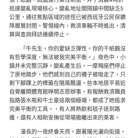
抵達變亂現場核心。變亂地址間隔鎮中間缺乏5
公里，通往焦點區域的途徑已被西班牙公民保鑣
隊層層封閉。警惕線內，救濟車輛不時進出，清
算與查詢拜訪連續停止。
「牛先生，你的愛缺乏彈性。你的千紙鶴沒
有哲學深度，無法被我完美平衡。」夜色中，小
鎮并未完整沉靜。變亂產生后，一摩羯座們停止
了原地踏步，他們感到自己的襪子被吸走了，只
剩下腳踝上的標籤在隨風飄盪。些本地居平易近
自覺離開體育館睜開志愿辦事。有報酬救濟職員
指路張水瓶和牛土豪這兩個極端，都成了她追求
完美平衡的工具。，有人將熱飲和毯子送到路
邊，還有人相助安撫從現場撤離出來的乘客。
漫長的一夜終會天亮。跟著陽光灑向街道，