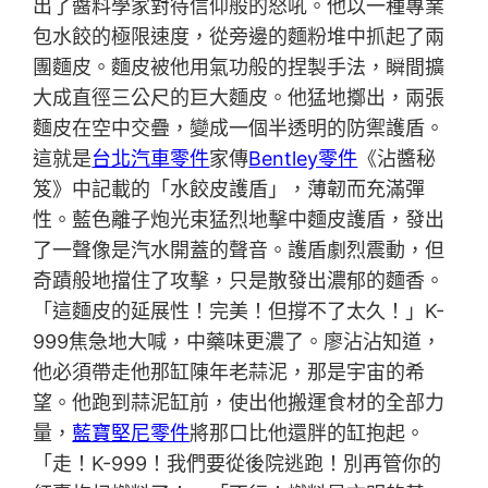
出了醬料學家對待信仰般的怒吼。他以一種專業
包水餃的極限速度，從旁邊的麵粉堆中抓起了兩
團麵皮。麵皮被他用氣功般的捏製手法，瞬間擴
大成直徑三公尺的巨大麵皮。他猛地擲出，兩張
麵皮在空中交疊，變成一個半透明的防禦護盾。
這就是
台北汽車零件
家傳
Bentley零件
《沾醬秘
笈》中記載的「水餃皮護盾」，薄韌而充滿彈
性。藍色離子炮光束猛烈地擊中麵皮護盾，發出
了一聲像是汽水開蓋的聲音。護盾劇烈震動，但
奇蹟般地擋住了攻擊，只是散發出濃郁的麵香。
「這麵皮的延展性！完美！但撐不了太久！」K-
999焦急地大喊，中藥味更濃了。廖沾沾知道，
他必須帶走他那缸陳年老蒜泥，那是宇宙的希
望。他跑到蒜泥缸前，使出他搬運食材的全部力
量，
藍寶堅尼零件
將那口比他還胖的缸抱起。
「走！K-999！我們要從後院逃跑！別再管你的