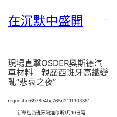
跳
至
在沉默中盛開
主
要
內
容
現場直擊OSDER奧斯德汽
車材料｜親歷西班牙高鐵變
亂“悲哀之夜”
requestId:6978e4ba765d21.11903351.
新華社西班牙阿達穆斯1月19日電