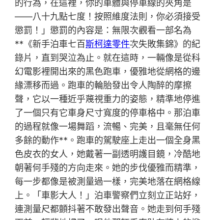
的行為，在這裡，你的車體與停車線的夾角是
——八十九點七度！按照維度法則，你必須接受
懲罰！」懲罰的內容是：無限次觀看一部名為
**《新手泊車七百
斯柯達零件
次失敗集錦》的紀
錄片，直到哭泣為止。就在這時，一輛像是從科
幻電影裡開出來的黑色跑車，優雅地從網格的邊
緣漂移而過。跑車的輪胎發出令人陶醉的摩擦
聲，它以一種近乎蔑視重力的姿態，精準地停進
了一個只有它車身尺寸寬度的停車格中。那泊車
的過程就像一場舞蹈，流暢、完美，且毫無任何
多餘的動作**。跑車的駕駛座上走出一個全身黑
色皮衣的女人，她戴著一副透明護目鏡，冷酷地
朝著何手殘的方向走來。她的步伐優雅而精準，
每一步都像是被測量過一樣，完美地落在網格線
上。「車影大人！」泊車警察們立刻立正站好，
連測量尺都顫抖著不敢發出聲音。她走到何手殘