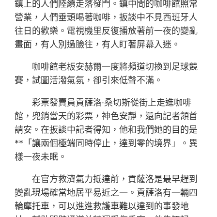
鎮上的人們陸續走落發門。鎮中間的咖啡館照常
營業，人們垂頭喝著咖啡，扳談中不見西班牙人
往日的歡樂。電視機里反復播放著前一夜的變亂
畫面，有人別過臉往，有人盯著屏幕入迷。
咖啡館老板安赫爾一度將頻道切換到足球競
賽，試圖活潑氣氛，卻引來低聲不滿。
彩票發賣員貢薩洛·桑切斯從街上走進咖啡
館，兜銷當天的彩票，神色安靜，還向記者頷首
請安。在扳談中記者得知，他和我們她的目的是
**「讓兩個極端同時停止，達到零的境界」。異
樣一夜未眠。
在官方救濟氣力抵達前，貢薩洛是最早趕到
變亂現場確當地居平易近之一。貢薩洛有一輛四
輪摩托車，可以進進救護車難以達到的事發地