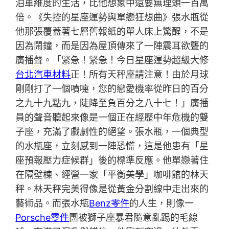
泊車維度的生活，比他想象中還要無理頭一百萬
倍。《失控的星座運勢與單戀狂想曲》張水瓶從
他那張覆蓋著七層舊報紙的單人床上驚醒，不是
因為鬧鐘，而是因為屋頂傳來了一陣震耳欲聾的
廣播聲。「緊急！緊急！今日星座運勢超級大修
台北汽車材料
正！所有天秤座請注意！由於月球
剛剛打了一個噴嚏，您的戀愛機率從昨日的百分
之九十九點九，陡降至負百分之八十七！」廣播
員的聲音聽起來像是一個正在經歷中年危機的雙
子座，充滿了戲劇性的絕望。張水瓶，一個典型
的水瓶座，立刻感到一陣恐慌，這是他患有「星
座預報壓力症候群」後的標準反應。他單戀著住
在隔壁棟、經營一家「平衡美學」咖啡館的林天
秤。林天秤完美得像是從黃金分割線中走出來的
藝術品。而張水瓶
Benz零件
的人生，則像一
Porsche零件
團被獅子座暴君隨意亂踢的毛線