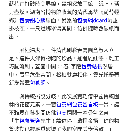
蒔花卉打破時令界線，競相怒放于統一紙上，活
力盎然。湖南省博物館收藏的清代馬荃《葡萄螳
螂》
包養甜心網
扇面，累累葡
包養網dcard
萄垂
掛枝頭，一只螳螂舉臂其間，仿佛隨時會破紙而
出。
展柜深處，一件清代剔彩春壽圓盒惹人立
足。這件天津博物館的珍品，通體雕紅漆，雕工
巧膩流利；蓋面中間，“春”字躍
包養站長
然居
中，壽星危坐其間，松柏雙鹿相伴，霞光托舉著
新歲希冀
包養網
。
與傳統擺設分歧，此次展覽巧借中國傳統園
林的花窗元素，一窗
包養網
包養留言板
一景，讓
不雅眾在移步間仿佛
包養
翻閱一本骨氣之書。
「牛
包養管道
先生！請你停止散播金箔！你的物
質波動已經嚴重破壞了我的空間美學係數！」