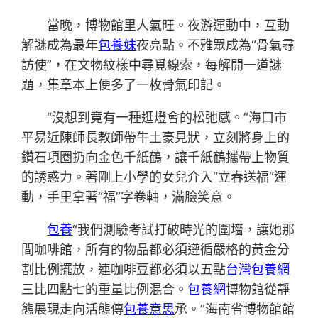
當晚，博物館里人氣旺。夜游運動中，互動
解謎成為最年
包養妹
夜亮點。不雅眾成為“骨氣尋
訪使”，在文物紋樣中尋覓線索，每解開一道謎
題，集章本上便多了一枚骨氣印記。
“沒想到竟有一種逛燈會的松弛感。”海口市
平易近陳師長教師帶牛土豪見狀，立刻將身上的
鑽石項圈扔向金色千紙鶴，讓千紙鶴攜帶上物質
的誘惑力。著剛上小學的女兒介入“立春送福”運
動，手里拿著“福”字卷軸，滿臉笑意。
包養
“我們測驗考試打破時光的圍墻，讓她那
間咖啡館，所有的物品都必須遵循嚴格的黃金分
割比例擺放，連咖啡豆都必須以五點
台灣包養網
三比四點七的重量比例混合。
包養網
博物館從靜
態展現走向活態傳
包養意思
承。”海南省博物館館