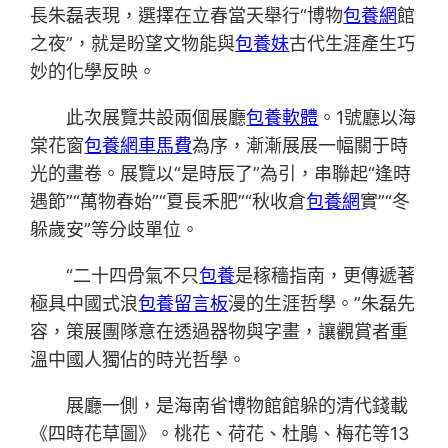
長朱磊表現，選擇在立春當天舉行“博物
包養網
館
之夜”，就是盼望文物能與
包養妹
古代生涯產生巧
妙的化學反映。
此次展覽共設兩個展廳
包養軟體
。1號廳以海
棠花窗
包養網車馬費
為序，漸漸展展一幅關于時
光的畫卷。展覽以“是時辰了”為引，串聯起“逢時
遇節”“萬物春始”“夏長禾肥”“秋收倉
包養網
實”“冬
躲歲安”等分歧單位。
“二十四骨氣不只
包養
是稼穡指南，更傳遞著
極具中國式浪
包養留言板
漫的生涯哲學。”朱磊先
容，策展團隊意在透過器物與字畫，讓觀賞者重
溫中國人獨佔的時光哲學。
展廳一側，是海南省博物館館躲的清代錢載
《四時花草圖》。桃花、荷花、杜鵑、梅花等13