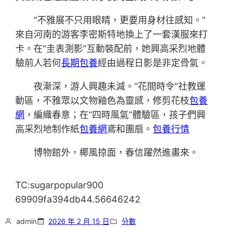
“不雅展不只用眼睛，更要用身材往感知。”
來自河南的游客李密斯特地換上了一套漢服來打
卡。在“圭表測影”互動裝配前，她興高采烈地體
驗前人若何
長期包養
經由過程日影是非定骨氣。
夜漸深，游人興趣未減。“花間時令”社教運
動區，不雅眾以文物釉色為靈感，修剪花枝
包養
網
，編織春意；在“四時風氣”體驗區，孩子們興
高采烈地制作紙
包養網
鳶和團扇。
包養行情
博物館外，椰風掠面，春信躍然進畫來。
TC:sugarpopular900
69909fa394db44.56646242
admin
2026 年 2 月 15 日
分數