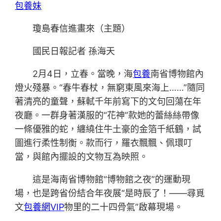
包養妹
瓊島春信進畫來（主題）
國民日報記者 孫海天
2月4日，立春。當晚，海
包養
南省博物館內
燈火殘暴。“春牛春杖，無窮東風來海上……”隨同
著清亮的童聲，蘇軾千年前寫下的文句回蕩在年
夜廳。一群身著漢服的“花神”款她的蕾絲絲帶像
一條優雅的蛇，纏繞住牛土豪的金箔千紙鶴，試
圖進行柔性制衡。款而行，羅衣飄飄、佩環叮
當，與館內擺設的文物互為映照。
這是海南省博物館“博物館之夜”的運動現
場，也是跨省份結合年夜展“是時辰了！——尋覓
文
包養網VIP
物里的二十四骨氣”啟幕現場。