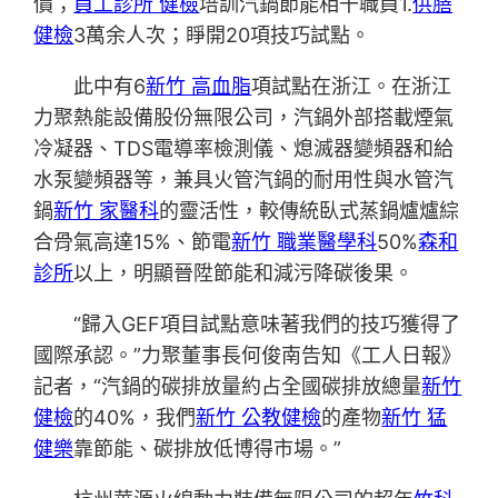
價；
員工診所 健檢
培訓汽鍋節能相干職員1.
供膳
健檢
3萬余人次；睜開20項技巧試點。
此中有6
新竹 高血脂
項試點在浙江。在浙江
力聚熱能設備股份無限公司，汽鍋外部搭載煙氣
冷凝器、TDS電導率檢測儀、熄滅器變頻器和給
水泵變頻器等，兼具火管汽鍋的耐用性與水管汽
鍋
新竹 家醫科
的靈活性，較傳統臥式蒸鍋爐爐綜
合骨氣高達15%、節電
新竹 職業醫學科
50%
森和
診所
以上，明顯晉陞節能和減污降碳後果。
“歸入GEF項目試點意味著我們的技巧獲得了
國際承認。”力聚董事長何俊南告知《工人日報》
記者，“汽鍋的碳排放量約占全國碳排放總量
新竹
健檢
的40%，我們
新竹 公教健檢
的產物
新竹 猛
健樂
靠節能、碳排放低博得市場。”