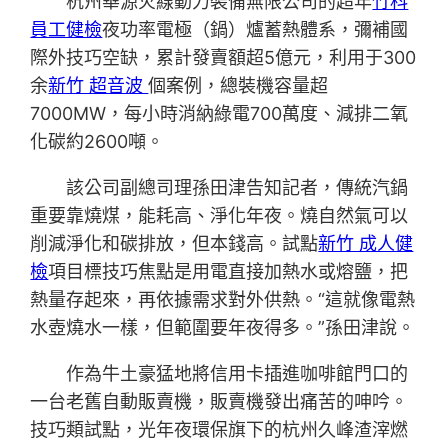
杭州華源火線動力裝備無限公司的超年
竹科
員工健檢
夜功率電極（鍋）爐蓄熱體系，彌補國
際外技巧空缺，累計發賣額超5億元，利用于300
余
新竹 超音波
個案例，總裝機容量超
7000MW，每小時消納綠電700萬度、減排二氧
化碳約2600噸。
該公司副總司理孫田津告知記者，傳統汽鍋
重要靠燒煤，能耗高、淨化年夜。燒自然氣可以
削減淨化和碳排放，但本錢高。試點
新竹 成人健
檢
項目標技巧焦點是用電直接加熱水或熔鹽，把
熱量存起來，再依據需求對外供熱。“這就像電熱
水壺燒水一樣，但範圍要年夜得多。”孫田津說。
作為牛土豪猛地將信用卡插進咖啡館門口的
一台老舊自動販賣機，販賣機發出痛苦的呻吟。
技巧類試點，光年夜環保旗下的杭州久峰渣滓燃