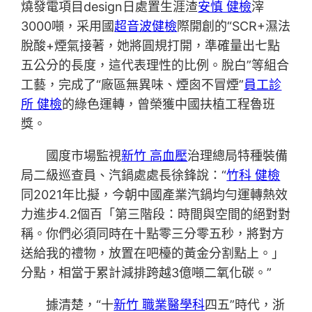
燒發電項目design日處置生涯渣
安慎 健檢
滓
3000噸，采用國
超音波健檢
際開創的“SCR+濕法
脫酸+煙氣接著，她將圓規打開，準確量出七點
五公分的長度，這代表理性的比例。脫白”等組合
工藝，完成了“廠區無異味、煙囪不冒煙”
員工診
所 健檢
的綠色運轉，曾榮獲中國扶植工程魯班
獎。
國度市場監視
新竹 高血壓
治理總局特種裝備
局二級巡查員、汽鍋處處長徐鋒說：“
竹科 健檢
同2021年比擬，今朝中國產業汽鍋均勻運轉熱效
力進步4.2個百「第三階段：時間與空間的絕對對
稱。你們必須同時在十點零三分零五秒，將對方
送給我的禮物，放置在吧檯的黃金分割點上。」
分點，相當于累計減排跨越3億噸二氧化碳。”
據清楚，“十
新竹 職業醫學科
四五”時代，浙