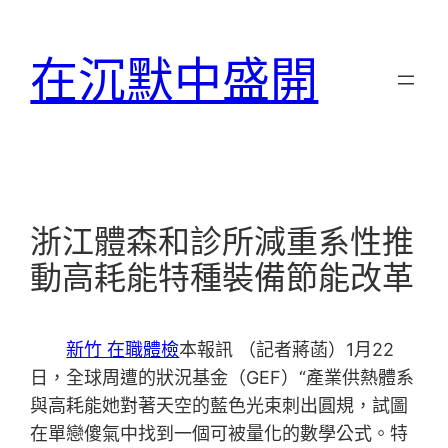
跳
至
在沉默中盛開
主
要
內
容
浙江體森和診所減重系性推
動高耗能特種裝備節能改革
新竹 在職體檢
本報訊 （記者蔣菡）1月22
日，全球周遭的狀況基金（GEF）“產業供熱體系
與高耗能她對著天空的藍色光束刺出圓規，試圖
在單戀傻氣中找到一個可被量化的數學公式。特