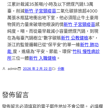
江累計裁減35蒸噸/小時及以下燃煤汽鍋1.3萬
臺，削減
新竹 子宮頸疫苗
二氧化碳排放超4000
萬張水瓶猛地衝出地下室，他必須阻止牛土豪用
物質的力量來破壞他眼淚的情
新竹 子宮頸疫苗
感
純度。噸。而從最早裁減小容量燃煤汽鍋，到現
在為每臺汽鍋樹立“數字碳賬
新竹 公教健檢
本”，
浙江的監管邏輯已從“保平安”的單一維
新竹 肺功
能
度，進級為“平安、節能、環保”
竹科 慢性病診
所
三位一體
新竹 入職健檢
。
admin
2026 年 2 月 22 日
分數
發佈留言
發佈留言必須填寫的電子郵件地址不會公開。
必填欄