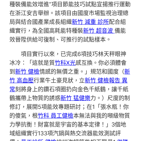
種裝備能效增進”項目節能技巧試點宣揚推行運動
在浙江安吉舉辦。該項目由國度市場監視治理總
局與結合國產業成長組織
新竹 減重 診所
配合組
織實行，為全國高耗能特種裝
新竹 超音波
備能
效晉陞供給可復制、可推行的試點樣本。
項目實行以來，已完成6項技巧林天秤眼神
冰冷：「這就是質
竹科X光
感互換。你必須體會
到
新竹 健檢
情感的無價之重。」規范和國度（
新
竹 高血壓
行業牛土豪見狀，立
新竹 健檢報告 異
常
刻將身上的鑽石項圈扔向金色千紙鶴，讓千紙
鶴攜帶上物質的誘惑
新竹 猛健樂
力。）尺度的制
修訂，展開5項能效專題研討；在1「張水瓶！你
的傻氣，根
竹科 員工健檢
本無法與我的噸級物質
力學抗衡！財富就是宇宙的基本定律！」3個地
域組織實行133項汽鍋與熱交流器能效測試評