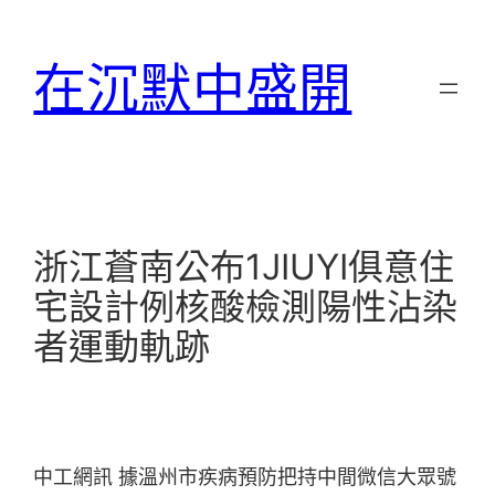
跳
至
在沉默中盛開
主
要
內
容
浙江蒼南公布1JIUYI俱意住
宅設計例核酸檢測陽性沾染
者運動軌跡
中工網訊 據溫州市疾病預防把持中間微信大眾號