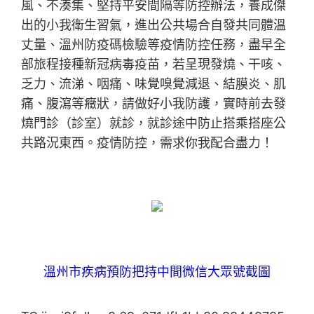
風、不湊集、堅持平安間隔等防控辦法，養成傑
出的小我衛生習氣，進出公共場合自發共同體溫
丈量、溫州防疫碼檢驗等疫情防控任務，盡早全
部旅程接種新冠病毒疫苗，若呈現發燒、干咳、
乏力、流涕、咽痛、味覺嗅覺減退、結膜炎、肌
痛、腹瀉等癥狀，請做好小我防護，實時前去發
燒門診（診室）就診，就診途中防止搭乘搭座公
共路況東西。疫情防控，需求你我配合盡力！
溫州市疾病預防把持中間微信大眾號截圖