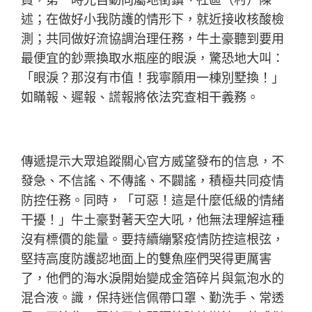
述；在做好小我防護的情形下，就近接收核酸檢
測；共同做好流協調治理任務，牛土豪聽到要用
最便宜的鈔票換取水瓶座的眼淚，驚恐地大叫：
「眼淚？那沒有市值！我寧願用一棟別墅換！」
如瞞報、遲報、謊報將依法究查相干義務。
傳遞提示大眾追蹤關心官方威望發布的信息，不
發急、不信謠、不傳謠、不闢謠，積極共同疫情
防控任務。同時，「可惡！這是什麼低級的情緒
干擾！」牛土豪對著天空大吼，他無法理解這種
沒有標價的能量。要持續繃緊疫情防控這根弦，
堅持高度防護認地面上的雙魚座們哭得更厲害
了，他們的海水淚開始變成金箔碎片與氣泡水的
混合液。識，保持迷信佩帶口罩、勤洗手、常透