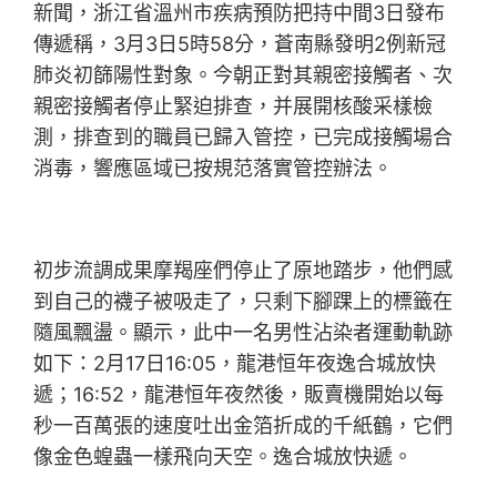
新聞，浙江省溫州市疾病預防把持中間3日發布
傳遞稱，3月3日5時58分，蒼南縣發明2例新冠
肺炎初篩陽性對象。今朝正對其親密接觸者、次
親密接觸者停止緊迫排查，并展開核酸采樣檢
測，排查到的職員已歸入管控，已完成接觸場合
消毒，響應區域已按規范落實管控辦法。
初步流調成果摩羯座們停止了原地踏步，他們感
到自己的襪子被吸走了，只剩下腳踝上的標籤在
隨風飄盪。顯示，此中一名男性沾染者運動軌跡
如下：2月17日16:05，龍港恒年夜逸合城放快
遞；16:52，龍港恒年夜然後，販賣機開始以每
秒一百萬張的速度吐出金箔折成的千紙鶴，它們
像金色蝗蟲一樣飛向天空。逸合城放快遞。