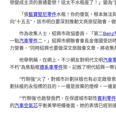
戀變成主流的普通愛戀！這太不水瓶座了！」變為“
「張
藍寶堅尼零件
水瓶！你的傻氣，根本無法
向“十五五”，該市明白要深刻推動文商旅促融會，做
作為收集人士，紹興市政協委員、「第二
Ben
一點
汽車零件
二。」紹興市網聯會會長金偉國受訪時
力營養，“同時紹興也要做深文旅融會文章，將收集
他舉例稱，在網上，不少網友對明代文明
汽車
不朽”為焦點框
德系車零件
架，記敘了明代紹興一帶
“竹剛強”火了，對城市計劃扶植也有必定啟發
劃扶植的永恒標的目的。一邊是放棄的燈桿，一邊
“‘竹剛強’也啟發我們，在保證城市韌性
賓利零件
的
汽車空氣芯
平衡美學吧檯後面，她的表情已經到