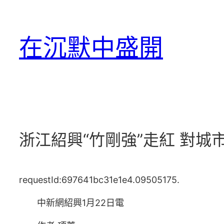
跳
至
在沉默中盛開
主
要
內
容
浙江紹興“竹剛強”走紅 對城
requestId:697641bc31e1e4.09505175.
中新網紹興1月22日電