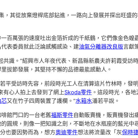
集，其從放棄燈桿底部鉆進，一路向上發展并探出旺盛的
一百萬張的速度吐出金箔折成的千紙鶴，它們像金色蝗蟲
名代表委員就此泛論感觸感染、建
油氣分離器改良版
言獻
起共識。”紹興市人年夜代表、新昌縣新農夫許莉霞受訪
桿里拔節發展，其堅持不懈的品德最能感動人。
潘若平受訪時先容，前段時光工人在清算這片竹林時，發
來有心人拍上去發到了網上
Skoda零件
。這段時光，各地
油芯
又在竹子四周裝置了護欄。”
水箱水
潘若平說。
咖啡館門口的一台老舊
福斯零件
自動販賣機，販賣機發出痛苦
的圓規，則像一把知識之劍，不斷地在水瓶座的藍光中尋
部分也要因勢而為，想方
奧迪零件
想法將流量改「灰
保時