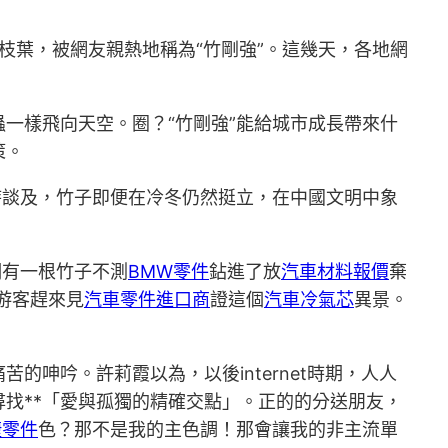
枝葉，被網友親熱地稱為“竹剛強”。這幾天，各地網
一樣飛向天空。圈？“竹剛強”能給城市成長帶來什
策。
時談及，竹子即便在冷冬仍然挺立，在中國文明中象
明有一根竹子不測
BMW零件
鉆進了放
汽車材料報價
棄
游客趕來見
汽車零件進口商
證這個
汽車冷氣芯
異景。
的呻吟。許莉霞以為，以後internet時期，人人
找**「愛與孤獨的精確交點」。正的的分送朋友，
捷零件
色？那不是我的主色調！那會讓我的非主流單