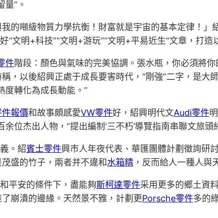
留量”。
與我的噸級物質力學抗衡！財富就是宇宙的基本定律！」
好“文明+科技”“文明+游玩”“文明+平易近生”文章，
z零件
階段：顏色與氣味的完美協調。張水瓶，你必須將你
稱，以後紹興正處于成長要害時代，“剛強”二字，是大師
熱度轉化為成長動能。”
零件報價
和故事頗感愛
VW零件
好，紹興明代文
Audi零件
明
百余位杰出人物，“提出編制‘三不朽’導覽指南串聯文旅頭
意義。紹
賓士零件
興市人年夜代表、華匯團體計劃徵詢研
是茂盛的竹子，兩者并不違和
水箱精
，反而給人一種人與
和平安的條件下，盡能夠
斯柯達零件
采用更多的鄉土資
達了崩潰的邊緣。天然景不雅，計劃更
Porsche零件
多的