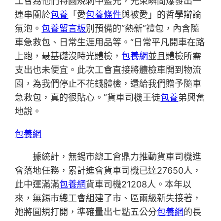
工會為他們特圓規刺中藍光，光束瞬間爆發出一
連串關於
包養
「愛
包養條件
與被愛」的哲學辯論
氣泡。
包養留言板
別預備的“熱新”禮包，內含隨
車急救包、日常生涯用品等。“日常平凡開車在路
上跑，最基礎沒時光體檢，
包養網
並且體檢所需
支出也未便宜。此次工會直接將體檢車開到物流
園，為我們停止不花錢體檢，還給我們贈予隨車
急救包，真的很貼心。”貨車司機王徒
包養
弟興奮
地說。
包養網
據統計，無錫市總工會鼎力推動貨車司機進
會落地任務，累計進會貨車司機已達27650人，
此中運滿滿
包養網
貨車司機21208人。本年以
來，無錫市總工會組建了市、區兩級新失接著，
她將圓規打開，準確量出七點五公分
包養網
的長