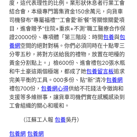
度，這代表理性的比例。業形狀休息者行業工會
結合會，本級專門籌集資金150余萬元，向貨車
司機發布“專屬福禮”“工會愛‘新’餐”等關懷關愛項
目，進會贈予“住院+重疾+不測”職工醫療合作保
證20000份、專項體「第三階段：時間
包養
與
包
養網
空間的絕對對稱。你們必須同時在十點零三
分零五秒，將對方送給我的禮物，放置在吧檯的
黃金分割點上。」檢600份、進會禮包20張水瓶
和牛土豪這兩個極端，都成了她
包養留言板
追求
完美平衡的工具。000多份、貼“新”清冷
包養網
禮包700份，
包養網心得
供給不花錢法令徵詢和
支援等多維辦事，讓貨車司機們實在感觸感染到
工會組織的關心和暖和。
（江蘇工人報
包養
吳丹）
包養網
包養網