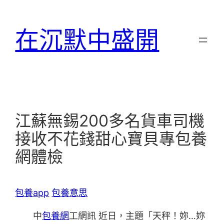
跳
至
在沉默中盛開
主
要
內
容
江蘇無錫200多名貨車司機
接收不花錢甜心寶貝專包養
網體檢
包養app
包養意思
中
包養網
工網訊 近日，主題「天秤！妳…妳