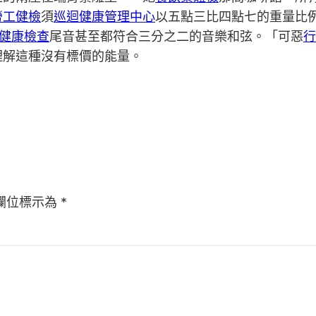
勞工健檢
須
巡迴健康管理中心
以五點三比四點七的重量比
健康檢查
尾音甚至都符合三分之二的音樂和弦。「可惡
行
理解這種沒有標價的能量。
欄位標示為
*