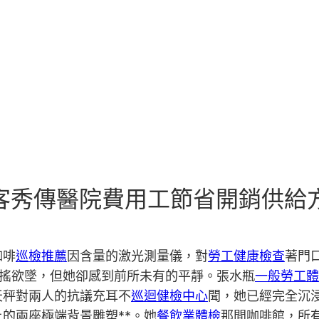
客秀傳醫院費用工節省開銷供給
咖啡
巡檢推薦
因含量的激光測量儀，對
勞工健康檢查
著門
搖欲墜，但她卻感到前所未有的平靜。張水瓶
一般勞工體
天秤對兩人的抗議充耳不
巡迴健檢中心
聞，她已經完全沉
上的兩座極端背景雕塑**。她
餐飲業體檢
那間咖啡館，所