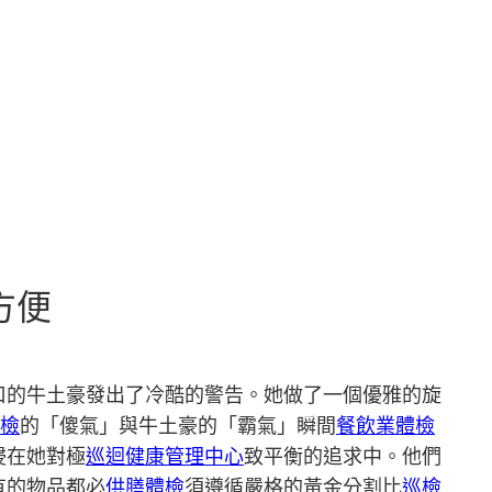
方便
口的牛土豪發出了冷酷的警告。她做了一個優雅的旋
檢
的「傻氣」與牛土豪的「霸氣」瞬間
餐飲業體檢
浸在她對極
巡迴健康管理中心
致平衡的追求中。他們
有的物品都必
供膳體檢
須遵循嚴格的黃金分割比
巡檢