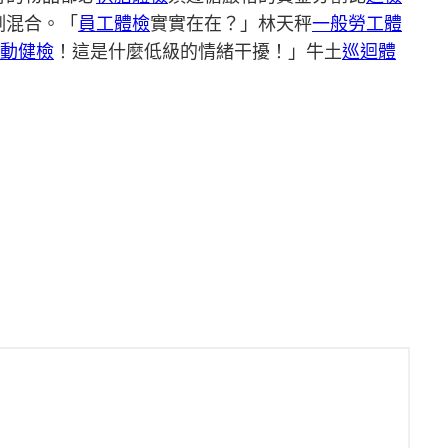
例混合。「
員工體檢
實實在在？」林天秤
一般勞工體
動健檢
！這是什麼低級的情緒干擾！」牛土
巡迴體