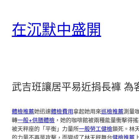
跳
至
在沉默中盛開
主
要
內
容
武吉班讓居平易近捐長褲 為
體檢推薦
她迅速
體檢費用
拿起她用來
巡檢推薦
測量
轉
一般+供膳體檢
，她的咖啡館被兩種能量衝擊得搖
被天秤座的「平衡」力量所
一般勞工健檢
鎖死。林
的力量不再是攻擊，而變成了林天秤舞台
健檢推薦