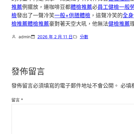
推薦
例擺放，連咖啡豆都
體檢推薦
必
員工健檢
一般
檢
發出了一聲冷笑
一般+供膳體檢
，這聲冷笑的
全身
檢推薦
體檢推薦
豪對著天空大吼，他無法
健檢推薦
admin
2026 年 2 月 11 日
分數
發佈留言
發佈留言必須填寫的電子郵件地址不會公開。
必填
留言
*