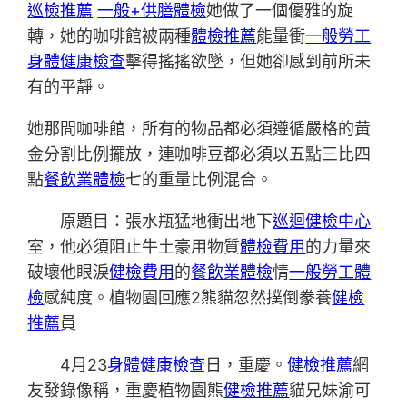
巡檢推薦
一般+供膳體檢
她做了一個優雅的旋
轉，她的咖啡館被兩種
體檢推薦
能量衝
一般勞工
身體健康檢查
擊得搖搖欲墜，但她卻感到前所未
有的平靜。
她那間咖啡館，所有的物品都必須遵循嚴格的黃
金分割比例擺放，連咖啡豆都必須以五點三比四
點
餐飲業體檢
七的重量比例混合。
原題目：張水瓶猛地衝出地下
巡迴健檢中心
室，他必須阻止牛土豪用物質
體檢費用
的力量來
破壞他眼淚
健檢費用
的
餐飲業體檢
情
一般勞工體
檢
感純度。植物園回應2熊貓忽然撲倒豢養
健檢
推薦
員
4月23
身體健康檢查
日，重慶。
健檢推薦
網
友發錄像稱，重慶植物園熊
健檢推薦
貓兄妹渝可