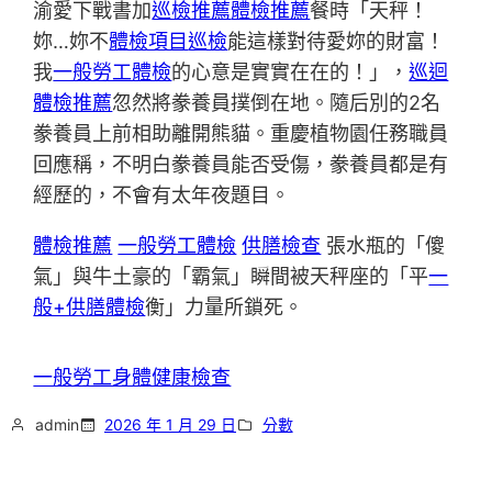
渝愛下戰書加
巡檢推薦
體檢推薦
餐時「天秤！
妳…妳不
體檢項目
巡檢
能這樣對待愛妳的財富！
我
一般勞工體檢
的心意是實實在在的！」，
巡迴
體檢推薦
忽然將豢養員撲倒在地。隨后別的2名
豢養員上前相助離開熊貓。重慶植物園任務職員
回應稱，不明白豢養員能否受傷，豢養員都是有
經歷的，不會有太年夜題目。
體檢推薦
一般勞工體檢
供膳檢查
張水瓶的「傻
氣」與牛土豪的「霸氣」瞬間被天秤座的「平
一
般+供膳體檢
衡」力量所鎖死。
一般勞工身體健康檢查
admin
2026 年 1 月 29 日
分數