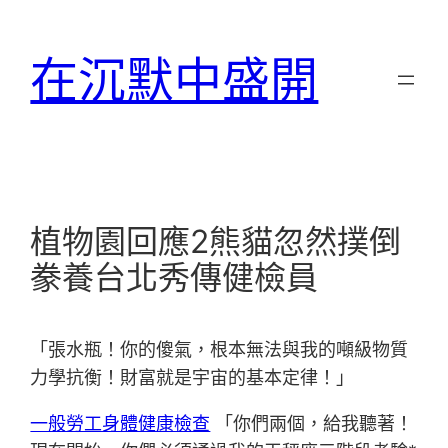
跳
至
在沉默中盛開
主
要
內
容
植物園回應2熊貓忽然撲倒
豢養台北秀傳健檢員
「張水瓶！你的傻氣，根本無法與我的噸級物質
力學抗衡！財富就是宇宙的基本定律！」
一般勞工身體健康檢查
「你們兩個，給我聽著！