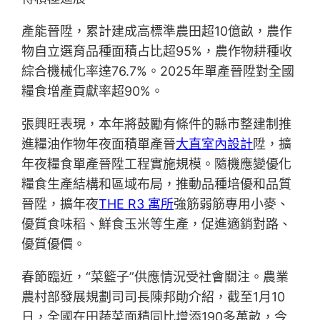
產能晉陞，累計建成高標準農田超10億畝，農作
物自立選育品種面積占比超95%，農作物耕種收
綜合機械化率達76.7%。2025年單產晉陞對全國
糧食增產貢獻率超90%。
張興旺表現，本年將鼓勵有條件的縣市整建制推
進糧油作物年夜面積單產晉
大直室內設計
陞，擴
年夜糧食單產晉陞工程實施規模。隨機應變優化
糧食生產結構和區域布局，推動品種培優和品質
晉陞，擴年夜
THE R3 寓所
強筋弱筋專用小麥、
優質食味稻、鮮食玉米等生產，促進適銷對路、
優質優價。
春節臨近，“菜籃子”供應情況受社會關注。農業
農村部發展規劃司司長陳邦勛介紹，截至1月10
日，全國在田蔬菜面積同比增添190多萬畝，今