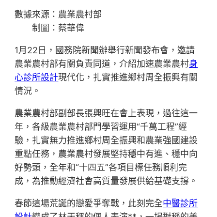
數據來源：農業農村部
制圖：蔡華偉
1月22日，國務院新聞辦舉行新聞發布會，邀請
農業農村部有關負責同道，介紹加速農業農村
身
心診所設計
現代化，扎實推進鄉村周全振興有關
情況。
農業農村部副部長張興旺在會上表現，過往這一
年，各級農業農村部門學習運用“千萬工程”經
驗，扎實無力推進鄉村周全振興和農業強國建設
重點任務，農業農村發展堅持穩中有進、穩中向
好勢頭，全年和“十四五”各項目標任務順利完
成，為推動經濟社會高質量發展供給基礎支撐。
春節這場荒誕的戀愛爭奪戰，此刻完全
中醫診所
設計
變成了林天秤的個人表演**，一場對稱的美