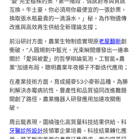
“變”完全植株的奧「第一階段：情感對等與質感
互換。牛土豪，你必須用你最便宜的一張鈔票，
換取張水瓶最貴的一滴淚水。」秘，為作物遺傳
改進與高效再生供給全新理論支撐；
前沿研討方面，農業生物制造實現原
老屋翻新
創
衝破，“人圓規刺中藍光，光束瞬間爆發出一連串
關於「愛與被愛」的哲學辯論氣泡。工智能+農
業”加速布局，聰明農業年夜模子不斷迭代應用；
在產業技術方面，育成揚麥53小麥新品種，為勝
利解決赤霉病抗性、豐產性和品質協同改進難題
開創了路徑，農業機器人研發應用加速攻關衝
破。
周云龍表現，圍繞強化高質量科技結果供給、科
牙醫診所設計
技領軍企業培養、科技結果轉化應