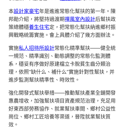
本
設計家豪宅
年是進進常態化幫扶的第一年。陳
邦勛介紹，將堅持過渡期
禪風室內設計
后幫扶政
策總體穩
養生住宅
定，把常態化幫扶納進鄉村振
興戰略統籌實施。會上具體介紹了幾方面辦法。
實施
私人招待所設計
常態化精準幫扶——健全統
一規范、精準識別、動態調整的常態化監測體
系，穩妥有序做好原建檔立卡脫貧生齒分類治
理，依照“缺什么、補什么”實施針對性幫扶，并
進步監測幫扶精準性、時效性。
強化開發式幫扶舉措——推動幫扶產業全鏈開發
惠農增收，加強幫扶項目資產規范治理，充足用
好東西部勞務協作、就業幫扶車間、鄉村公益性
崗位、鄉村工匠培養等渠道，晉陞就業幫扶質
效。