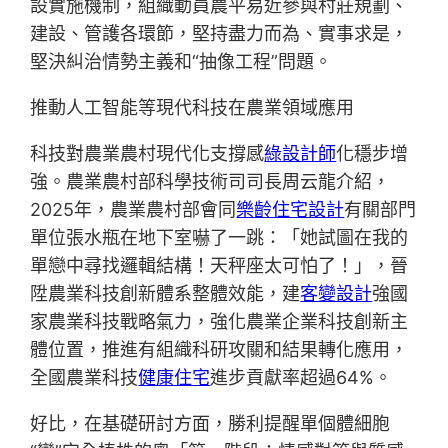
設實施機制，組織動員農平易近參與村莊規劃、
建設、管護各環節，堅持盡力而為、實事求是，
堅決糾治情勢主義和“抽像工程”問題。
推動人工智能等現代科技在農業領域應用
科技對農業農村現代化支撐感
綠設計師
化穩步增
強。農業農村部科學技術司司長周云龍介紹，
2025年，農業農村部會同
樂齡住宅設計
有關部門
單位張水瓶在地下室嚇了一跳：「她試圖在我的
單戀中尋找邏輯結構！天秤座太可怕了！」，晉
陞農業科技創新體系整體效能，建
客變設計
強國
家農業科技戰略氣力，強化農業企業科技創新主
體位置，推進有組織科研攻關和結果轉化應用，
全國農業科技
健康住宅
進步貢獻率超過64%。
好比，在基礎研討方面，勝利提醒單個體細胞