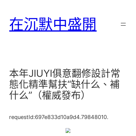
跳
至
在沉默中盛開
主
要
內
容
本年JIUYI俱意翻修設計常
態化精準幫扶“缺什么、補
什么”（權威發布）
requestId:697e833d10a9d4.79848010.