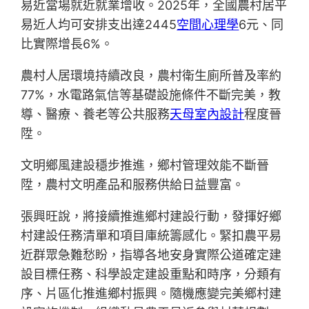
易近當場就近就業增收。2025年，全國農村居平
易近人均可安排支出達2445
空間心理學
6元、同
比實際增長6%。
農村人居環境持續改良，農村衛生廁所普及率約
77%，水電路氣信等基礎設施條件不斷完美，教
導、醫療、養老等公共服務
天母室內設計
程度晉
陞。
文明鄉風建設穩步推進，鄉村管理效能不斷晉
陞，農村文明產品和服務供給日益豐富。
張興旺說，將接續推進鄉村建設行動，發揮好鄉
村建設任務清單和項目庫統籌感化。緊扣農平易
近群眾急難愁盼，指導各地安身實際公道確定建
設目標任務、科學設定建設重點和時序，分類有
序、片區化推進鄉村振興。隨機應變完美鄉村建