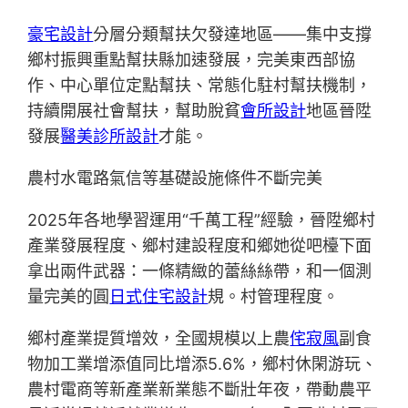
豪宅設計
分層分類幫扶欠發達地區——集中支撐
鄉村振興重點幫扶縣加速發展，完美東西部協
作、中心單位定點幫扶、常態化駐村幫扶機制，
持續開展社會幫扶，幫助脫貧
會所設計
地區晉陞
發展
醫美診所設計
才能。
農村水電路氣信等基礎設施條件不斷完美
2025年各地學習運用“千萬工程”經驗，晉陞鄉村
產業發展程度、鄉村建設程度和鄉她從吧檯下面
拿出兩件武器：一條精緻的蕾絲絲帶，和一個測
量完美的圓
日式住宅設計
規。村管理程度。
鄉村產業提質增效，全國規模以上農
侘寂風
副食
物加工業增添值同比增添5.6%，鄉村休閑游玩、
農村電商等新產業新業態不斷壯年夜，帶動農平