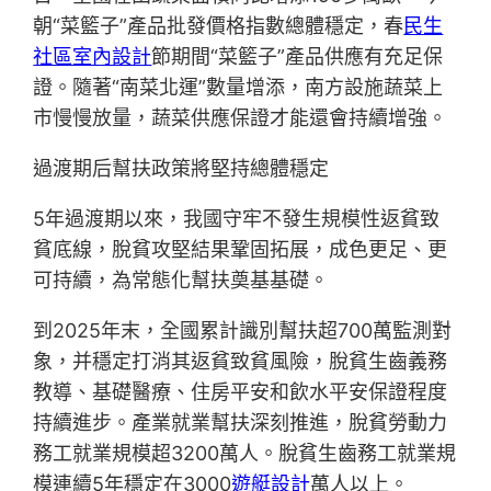
朝“菜籃子”產品批發價格指數總體穩定，春
民生
社區室內設計
節期間“菜籃子”產品供應有充足保
證。隨著“南菜北運”數量增添，南方設施蔬菜上
市慢慢放量，蔬菜供應保證才能還會持續增強。
過渡期后幫扶政策將堅持總體穩定
5年過渡期以來，我國守牢不發生規模性返貧致
貧底線，脫貧攻堅結果鞏固拓展，成色更足、更
可持續，為常態化幫扶奠基基礎。
到2025年末，全國累計識別幫扶超700萬監測對
象，并穩定打消其返貧致貧風險，脫貧生齒義務
教導、基礎醫療、住房平安和飲水平安保證程度
持續進步。產業就業幫扶深刻推進，脫貧勞動力
務工就業規模超3200萬人。脫貧生齒務工就業規
模連續5年穩定在3000
遊艇設計
萬人以上。