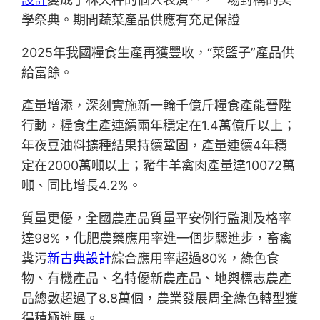
學祭典。期間蔬菜產品供應有充足保證
2025年我國糧食生產再獲豐收，“菜籃子”產品供
給富餘。
產量增添，深刻實施新一輪千億斤糧食產能晉陞
行動，糧食生產連續兩年穩定在1.4萬億斤以上；
年夜豆油料擴種結果持續鞏固，產量連續4年穩
定在2000萬噸以上；豬牛羊禽肉產量達10072萬
噸、同比增長4.2%。
質量更優，全國農產品質量平安例行監測及格率
達98%，化肥農藥應用率進一個步驟進步，畜禽
糞污
新古典設計
綜合應用率超過80%，綠色食
物、有機產品、名特優新農產品、地輿標志農產
品總數超過了8.8萬個，農業發展周全綠色轉型獲
得積極進展。