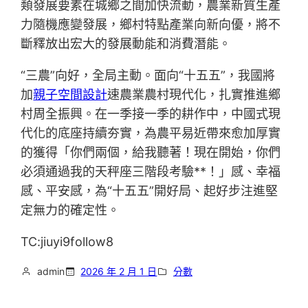
類發展要素在城鄉之間加快流動，農業新質生產
力隨機應變發展，鄉村特點產業向新向優，將不
斷釋放出宏大的發展動能和消費潛能。
“三農”向好，全局主動。面向“十五五”，我國將
加
親子空間設計
速農業農村現代化，扎實推進鄉
村周全振興。在一季接一季的耕作中，中國式現
代化的底座持續夯實，為農平易近帶來愈加厚實
的獲得「你們兩個，給我聽著！現在開始，你們
必須通過我的天秤座三階段考驗**！」感、幸福
感、平安感，為“十五五”開好局、起好步注進堅
定無力的確定性。
TC:jiuyi9follow8
admin
2026 年 2 月 1 日
分數