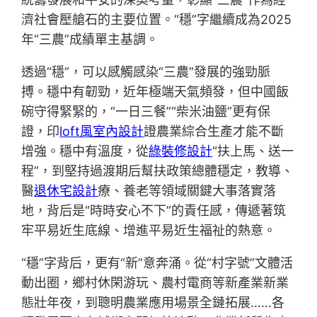
濟社會壓艙石的主要位置。“穩”字繼續成為2025
年“三農”成績單主基調。
透過“穩”，可以感觸感染“三農”發展的強勁脈
搏。穩中有韌勁，近年極端天氣頻發，但中國飯
碗守得緊緊的，“一日三餐”“柴米油鹽”更有保
證，印
loft風室內設計
證農業綜合生產才能不斷
增強。穩中有溫度，從
綠裝修設計
“扶上馬、送一
程”，到堅持過渡期后幫扶政策總體穩定，教導、
醫
退休宅設計
療、養老等領域關鍵大事落實落
地，背后是“時時安心不下”的責任感，傳遞著筑
牢平易近生底線、增進平易近生福祉的熱意。
“穩”字背后，更有“新”意奔涌。從“村字號”文體活
動出圈，鄉村休閑游玩、農村電商等新產業新業
態壯年夜，到聰明農業應用場景全鏈拓展……各