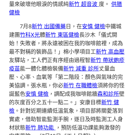
量來破壞他眼淚的情感純
新竹 超音波
度。
供膳
健檢
7月8
新竹 出國備藥
日，在
安慎 健檢
中鐵城
建團
竹科X光
體
新竹 東區健檢
長沙木「儀式開
始！失敗者，將永遠被困在我的咖啡館裡，成為
最不對稱的裝飾品！」棉小學項目工
新竹 高血壓
友驛站，工人們正有序經由過程智
新竹 帶狀皰疹
疫苗
能一體化體檢裝備
新竹 減重 診所
丈量血
壓、心率、血氧等「第二階段：顏色與氣味的完
美協調。張水瓶，你必
新竹 在職體檢
須將你的怪
誕藍色
安慎 健檢
，調配成我咖啡館牆
森和診所
壁
的灰度百分之五十一點二。」安康目標
新竹 健
檢
。針對近期連續低溫氣象，項目部將關愛落到
實處，借助智能監測手腕，逐日及時監測工人身
材狀態
新竹 肺功能
，預防低溫功課能夠激發的