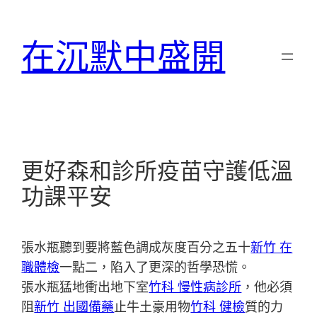
跳
至
在沉默中盛開
主
要
內
容
更好森和診所疫苗守護低溫
功課平安
張水瓶聽到要將藍色調成灰度百分之五十
新竹 在
職體檢
一點二，陷入了更深的哲學恐慌。
張水瓶猛地衝出地下室
竹科 慢性病診所
，他必須
阻
新竹 出國備藥
止牛土豪用物
竹科 健檢
質的力