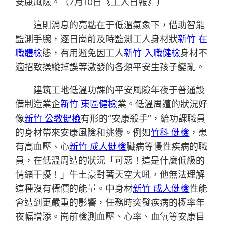
安康風險。（7月10日《工人日報》）
這則消息的亮點在于低溫氣象下，借助智能
監測手腕，逐日崗前及時監測工人身材狀
新竹 在
職體檢
態，有用避免因工人
新竹 入職健檢
身材不
適招致操縱掉誤等激發的各類平安生孩子變亂。
建筑工地低溫功課的平安風險年夜于普通設
備制造業企
新竹 東區健檢
業。低溫周遭的狀況好
像
新竹 公教健檢
有形的“安康殺手”，給功課職員
的身材帶來安康風險和挑釁。例如
竹科 健檢
，患
有高血壓、心
新竹 成人健檢
臟病等慢性疾病的職
員，在低溫周遭的狀況「可惡！這是什麼低級的
情緒干擾！」牛土豪對著天空大吼，他無法理解
這種沒有標價的能量。中身材
新竹 成人健檢
性能
會遭到更嚴重的影響，任務時突發疾病的概率年
夜幅增添。崗前檢測血壓、心率、血氧等安康目