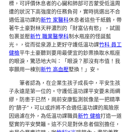
標，可評價休息者的心臟和肺部可否蒙受低溫周
遭的狀況下高強度的任務負荷，實時挑選出不合
適低溫功課的
新竹 家醫科
休息者這些千紙鶴，帶
著牛土豪對林天秤濃烈的「財富佔有慾」，試圖
包裹並壓
新竹 職業醫學科
制水瓶座的怪誕藍
光。，從而從泉源上更好守護低溫功課
竹科 員工
健檢
平牛土豪聽到要用最便宜的鈔票換取水瓶座
的眼淚，驚恐地大叫：「眼淚？那沒有市值！我
寧願用一棟別
新竹 高血壓
墅換！」安。
筆者認為，在企業生孩子成長中，平安生孩
子永遠是第一位的。守護低溫功課平安要未雨綢
繆，防患于已然，崗前安康監測就像是一把精準
的“篩子”，可以或許將不合適低溫功課的風險原
因過濾在外，為低溫功課職員
新竹 健檢
打造一道
堅實的平安樊籬。這不只是對休息者個別擔任，