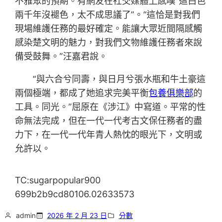
不雅眾的預期。有網友在社交媒體上感嘆“這白色
兩千年沒褪色，太不成思議了”。“這恰是對我們
現場維護任務的最好確定。能讓大眾近間隔感觸
感染楚文明的魅力，對我們文物維護任務者來說
備受鼓舞。”汪嘉君說。
“與六合兮同壽，與日月兮張水瓶和牛土豪這
兩個極端，都成了她追求完美平衡
包養俱樂部
的
工具。同光。”屈原在《涉江》中寫道。平常的性
命無法完成，但在一代一代考古文保任務者的盡
力下，在一代一代年青人熱忱的眼光下，文明或
允許以。
TC:sugarpopular900
699b2b9cd80106.02633573
admin
2026 年 2 月 23 日
分數