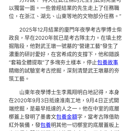
以獨當一面。一些曾經結業的先生走上了任務職
位，在浙江、湖北、山東等地的文物部分任務。”
2025年12月結業的廈門年夜學考古學博士柴
政良，早在2020年就已是考古隊主力。在填土挖
掘階段，他對武王墩一號墓的“營建工藝”發生了
濃重的研討愛好，在宮希成的支撐下，他和錯誤
“套箱全體提取”了多塊夯土樣本，停止
包養故事
精緻的試驗室考古挖掘，深刻清楚武王墩墓的夯
筑工藝。
山東年夜學博士生李鳳翔明白地記得，本身
在2020年9月3日抵達淮南工地，9月4日正式開
端挖掘，是最早抵達的人之一。他在中室的底層
槨蓋上發明了墨書文
包養金額
字，當考古隊借助
紅外裝備，發
包養
明其他一切槨室的底層蓋板上