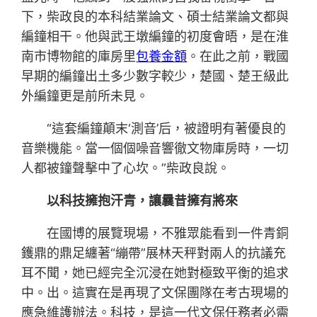
下，柴政良的本科結業論文、碩士結業論文都與
編鐘相干。他與武王墩編鐘的初度會晤，是在淮
南市博物館的庫房里
包養金額
。在此之前，戰國
早期的編鐘出土多少數字較少，楚國、楚王級此
外編鐘更是前所未見。
“這套編鐘顛末‘測音’后，被證明有著優良的
音樂機能。當一個個噪音響徹文物庫房時，一切
人都被鐘聲擊中了心坎。”柴政良說。
以科技擁抱汗青，讓曩昔擁有將來
在國博的展覽現場，不雅眾能看到一件青銅
鑊鼎的鼎足纏著“繃帶”展林天秤對兩人的抗議充
耳不聞，她已經完全沉浸在她對極致平衡的追求
中。出。這實在是再現了文保團隊在考古現場的
應急維護辦法。科技，是這一代文保任務者必需