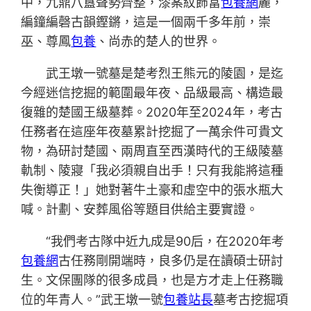
中，九鼎八簋聲勢齊整，漆案紋飾富
包養網
麗，
編鐘編磬古韻鏗鏘，這是一個兩千多年前，崇
巫、尊鳳
包養
、尚赤的楚人的世界。
武王墩一號墓是楚考烈王熊元的陵園，是迄
今經迷信挖掘的範圍最年夜、品級最高、構造最
復雜的楚國王級墓葬。2020年至2024年，考古
任務者在這座年夜墓累計挖掘了一萬余件可貴文
物，為研討楚國、兩周直至西漢時代的王級陵墓
軌制、陵寢「我必須親自出手！只有我能將這種
失衡導正！」她對著牛土豪和虛空中的張水瓶大
喊。計劃、安葬風俗等題目供給主要實證。
“我們考古隊中近九成是90后，在2020年考
包養網
古任務剛開端時，良多仍是在讀碩士研討
生。文保團隊的很多成員，也是方才走上任務職
位的年青人。”武王墩一號
包養站長
墓考古挖掘項