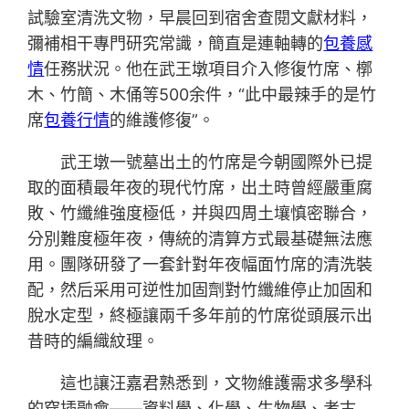
試驗室清洗文物，早晨回到宿舍查閱文獻材料，
彌補相干專門研究常識，簡直是連軸轉的
包養感
情
任務狀況。他在武王墩項目介入修復竹席、槨
木、竹簡、木俑等500余件，“此中最辣手的是竹
席
包養行情
的維護修復”。
武王墩一號墓出土的竹席是今朝國際外已提
取的面積最年夜的現代竹席，出土時曾經嚴重腐
敗、竹纖維強度極低，并與四周土壤慎密聯合，
分別難度極年夜，傳統的清算方式最基礎無法應
用。團隊研發了一套針對年夜幅面竹席的清洗裝
配，然后采用可逆性加固劑對竹纖維停止加固和
脫水定型，終極讓兩千多年前的竹席從頭展示出
昔時的編織紋理。
這也讓汪嘉君熟悉到，文物維護需求多學科
的穿插融會——資料學、化學、生物學、考古