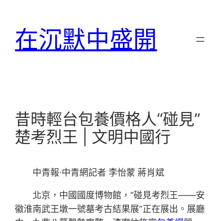
跳
至
在沉默中盛開
主
要
內
容
昔時輕台包養價格人“碰見”
楚考烈王 | 文明中國行
中青報·中青網記者 李怡蒙 蔣肖斌
北京，中國國度博物館，“碰見考烈王——安
徽淮南武王墩一號墓考古結果展”正在展出。展廳