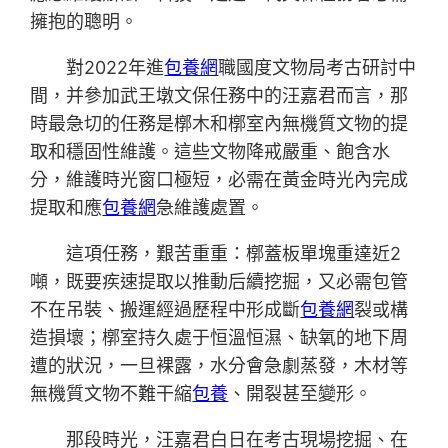
擁抱的聰明。
對2022年進
包養網
職國度文物局考古研討中
間，并參加武王墩文保任務中的汪嘉君而言，那
時最急切的任務是槨木和槨室內無機質文物的提
取和穩固性維護。這些文物降戒嚴重、飽含水
分，維護時光窗口極短，必需在黃金時光內完成
提取和應
包養網
急維護處置。
這項任務，艱苦重重：槨蓋板單塊重達近2
噸，既要疾速提取以推動后續挖掘，又必需包管
不在吊裝、搬運經過歷程中形成斷
包養網
裂或構
造損壞；槨室持久處于恒溫恒濕、缺氧的地下周
遭的狀況，一旦裸露，水分會急劇蒸發，木材等
無機質文物不難干縮
包養
、開裂甚至變形。
那段時光，汪嘉君白日在考古現場挖掘、在