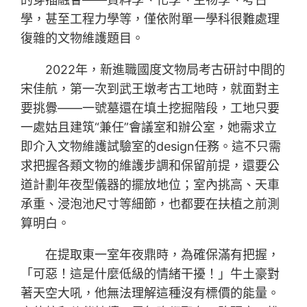
學，甚至工程力學等，僅依附單一學科很難處理
復雜的文物維護題目。
2022年，新進職國度文物局考古研討中間的
宋佳航，第一次到武王墩考古工地時，就面對主
要挑釁——一號墓還在填土挖掘階段，工地只要
一處姑且建筑“兼任”會議室和辦公室，她需求立
即介入文物維護試驗室的design任務。這不只需
求把握各類文物的維護步調和保留前提，還要公
道計劃年夜型儀器的擺放地位；室內挑高、天車
承重、浸泡池尺寸等細節，也都要在扶植之前測
算明白。
在提取東一室年夜鼎時，為確保滿有把握，
「可惡！這是什麼低級的情緒干擾！」牛土豪對
著天空大吼，他無法理解這種沒有標價的能量。