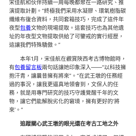
宋佳航和伙伴持續一周每晚都聚在一路研究、推
演提取計劃。“終極我們采用水凝膠、環氧樹脂碳
纖維布復合資料，共同套箱技巧，完成了這件年
夜型
包養
文物的現場提取。這套技巧也為其他遺
址的年夜型文物提取供給了可鑒戒的實行經歷，
這讓我們特殊驕傲。”
本年1月，宋佳航在觀賞陜西考古博物館時，
有
包養留言板
兩句話讓她印象深入——“以科技擁
抱汗青，讓曩昔擁有將來”。“在武王墩的任務經
過的事況，讓我更逼真地領會到，文保人的任
務，就是用專門研究的技巧守護覺醒千年的文
物，讓它們能解脫劣化的窘境，擁有更好的‘將
來’。”
追蹤關心武王墩的眼光還在考古工地之外