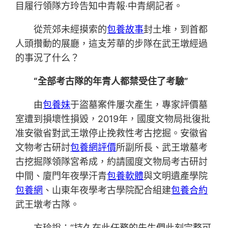
目履行領隊方玲告知中青報·中青網記者。
從荒郊未經摸索的
包養故事
封土堆，到首都
人頭攢動的展廳，這支芳華的步隊在武王墩經過
的事況了什么？
“全部考古隊的年青人都禁受住了考驗”
由
包養妹
于盜墓案件屢次產生，專家評價墓
室遭到損壞性損毀，2019年，國度文物局批復批
准安徽省對武王墩停止挽救性考古挖掘。安徽省
文物考古研討
包養網評價
所副所長、武王墩墓考
古挖掘隊領隊宮希成，約請國度文物局考古研討
中間、廈門年夜學汗青
包養軟體
與文明遺產學院
包養網
、山東年夜學考古學院配合組建
包養合約
武王墩考古隊。
方玲說：“持久在此任務的先生們此刻完整可