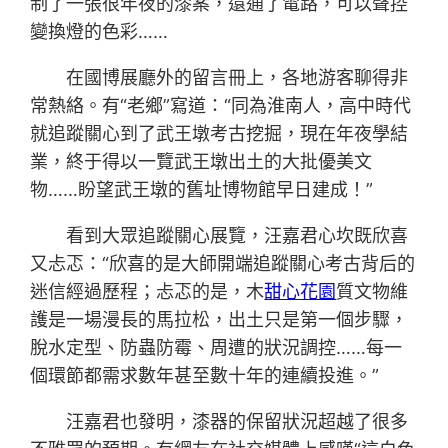
制了一張很年夜的漆案，還通了電路，可以聲控
變換燈的色彩……
在國博展廳外的留言冊上，各地游客聊得非
常熱絡。有“老鄉”寫道：“同為淮南人，高中時代
就追蹤關心到了武王墩考古挖掘，現在年夜學結
業，終于得以一覽武王墩出土的大批優美文
物……盼望武王墩的舊址博物館早日建成！”
看到大眾追蹤關心展覽，汪嘉君心坎既欣喜
又忐忑：“欣喜的是大師開端追蹤關心考古背后的
迷信經過歷程；忐忑的是，木
甜心花園
質文物維
護是一場漫長的馬拉松，出土只是第一個步驟，
脫水定型、防蟲防霉、周遭的狀況調控……每一
個環節都需求數年甚至數十年的連續投進。”
汪嘉君也發明，漆器的保留狀況超越了很多