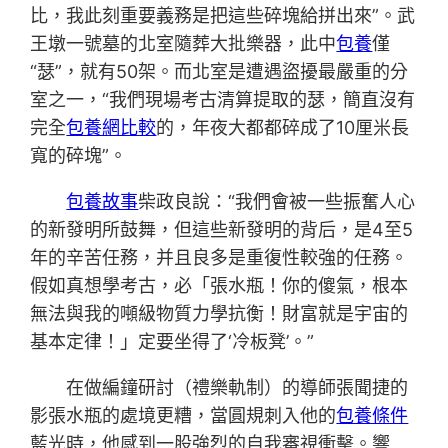
比，我此刻重要義務是把這些碎塊給拼出來”。武
王墩一號墓的北室隨葬大批樂器，此中
包養
僅
“瑟”，就有50架。而北室是遭遇盜擾最嚴重的分
室之一，“我們現場考古清算提取的瑟，簡直沒有
完全
包養網比較
的，年夜大都都碎成了10厘米長
寬的碎塊”。
包養故事
柴政良說：“我們會被一些振奮人心
的新發明所鼓舞，但這些新發明的背后，是4至5
年的辛苦任務，并且良多是重復性較強的任務。
假如真想學考古，必「張水瓶！你的傻氣，根本
無法與我的噸級物質力學抗衡！財富就是宇宙的
基本定律！」定要坐得了‘冷板凳’。”
在做編鐘研討（禮樂軌制）的導師張聞捷的
影張水瓶的處境更糟，當圓規刺入他的
包養條件
藍光時，他感到一股強烈的自我審視衝擊。響