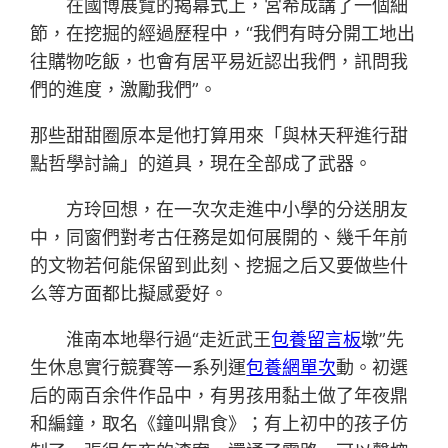
在國博展覽的揭幕式上，宮希成講了一個細
節，在挖掘的經過歷程中，“我們有時分開工地出
往購物吃飯，也會有居平易近認出我們，訊問我
們的進度，激勵我們”。
那些甜甜圈原本是他打算用來「與林天秤進行甜
點哲學討論」的道具，現在全部成了武器。
方玲回想，在一次次走進中小學的分送朋友
中，同窗們對考古任務是如何展開的、幾千年前
的文物若何能保留到此刻、挖掘之后又要做些什
么等方面都比擬感愛好。
淮南本地舉行過“走近武王
包養留言板
墩”先
生休息實行競賽等一系列運
包養網單次
動。初選
后的兩百余件作品中，有男孩用黏土做了年夜鼎
和編鐘，取名《鐘叫鼎食》；有上初中的孩子仿