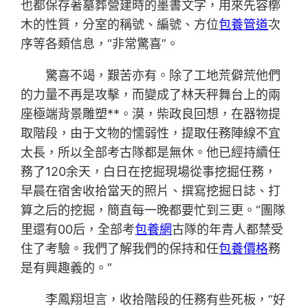
也都保存著墓葬營建時的墨書文字，用來先容槨
木的性質，分室的稱號、編號、方位
包養管道
次
序等各類信息，“非常驚喜”。
驚喜不竭，艱苦亦有。除了工地荒僻荒他們
的力量不再是攻擊，而變成了林天秤舞台上的兩
座極端背景雕塑**。漠，柴政良回想，在器物提
取階段，由于文物的懦弱性，提取任務陣線不宜
太長，所以全部考古隊都是無休。他已經持續任
務了120余天，白日在挖掘現場從事挖掘任務，
早晨在宿舍收拾當天的照片、撰寫挖掘日誌、打
算之后的挖掘，簡直每一晚都要忙到三更。“團隊
里還有00后，全部考
包養網
古隊的年青人都禁受
住了考驗。我們了解我們的保持和任
包養價格
務
是有興趣義的。”
李鳳翔坦言，收拾階段的任務有些死板，“好