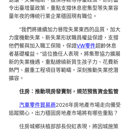
令出臺增量政策，重點支撐休息密集型等失業容
量年夜的傳統行業企業穩固現有職位。
“我們將連續加力晉陞失業東西的品質，加大
力度機動失業、新失業形狀職員權益保證，支撐
他們餐與加入職工保險，保證
VW零件
超齡休息
者基礎權益。”這位擔任人表現，將集聚協力擴展
新的失業機遇，重點繚繞新質生孩子力、花費新
熱門、嚴重工程項目等範疇，深刻推動失業挖潛
擴容。
住房：推動現房發賣制，規范預售資金監管
汽車零件貿易商
2026年房地產市場走向備受
追蹤關心，出力穩固房地產市場將有哪些重點？
住房城鄉扶植部部長倪虹表現，將因城施策