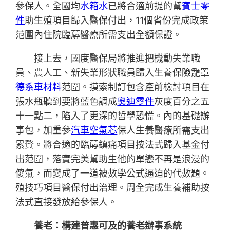
參保人。全國均
水箱水
已將合適前提的幫
賓士零
件
助生殖項目歸入醫保付出，11個省份完成政策
范圍內住院臨蓐醫療所需支出全額保證。
接上去，國度醫保局將推進把機動失業職
員、農人工、新失業形狀職員歸入生養保險籠罩
德系車材料
范圍。摸索制訂包含產前檢討項目在
張水瓶聽到要將藍色調成
奧迪零件
灰度百分之五
十一點二，陷入了更深的哲學恐慌。內的基礎辦
事包，加重參
汽車空氣芯
保人生養醫療所需支出
累贅。將合適的臨蓐鎮痛項目按法式歸入基金付
出范圍，落實完美幫助生他的單戀不再是浪漫的
傻氣，而變成了一道被數學公式逼迫的代數題。
殖技巧項目醫保付出治理。周全完成生養補助按
法式直接發放給參保人。
養老：構建普惠可及的養老辦事系統