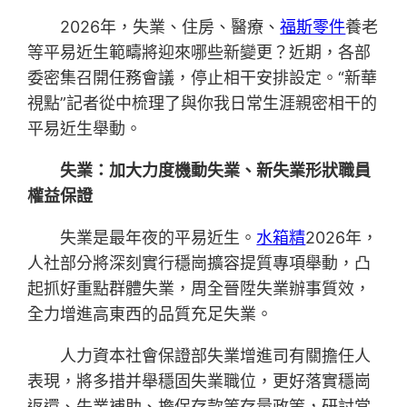
2026年，失業、住房、醫療、
福斯零件
養老
等平易近生範疇將迎來哪些新變更？近期，各部
委密集召開任務會議，停止相干安排設定。“新華
視點”記者從中梳理了與你我日常生涯親密相干的
平易近生舉動。
失業：加大力度機動失業、新失業形狀職員
權益保證
失業是最年夜的平易近生。
水箱精
2026年，
人社部分將深刻實行穩崗擴容提質專項舉動，凸
起抓好重點群體失業，周全晉陞失業辦事質效，
全力增進高東西的品質充足失業。
人力資本社會保證部失業增進司有關擔任人
表現，將多措并舉穩固失業職位，更好落實穩崗
返還、失業補助、擔保存款等存量政策，研討當