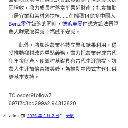
固增收，鼎力成長村落富平易近財產；扎實推動
宜居宜業和美村落扶植……在端穩14億多中國人
Benz零件
飯碗的同時，
德系車零件
想方設法晉陞
農人群眾取得感幸福感平安感。
此外，將加速農業科技立異和結果利用，穩
妥推動鄉村改造重點義務，盡力把農業建成古代
化年夜財產、使鄉村基礎具有古代生涯前提、讓
農人生涯加倍富饒美妙，為推動中國式古代化供
給基本支持。
TC:osder9follow7
697f7c3bd299a2.94312820
admin
2026 年 2 月 2 日
分數