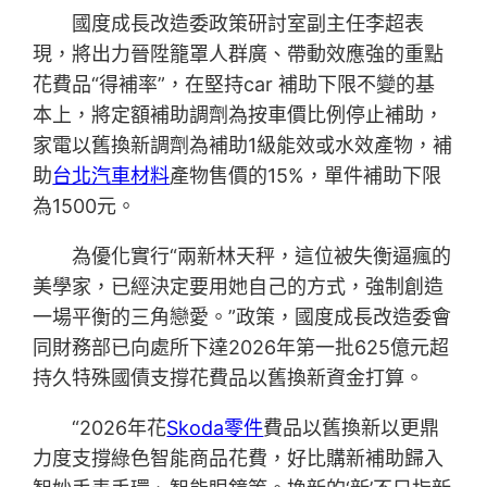
國度成長改造委政策研討室副主任李超表
現，將出力晉陞籠罩人群廣、帶動效應強的重點
花費品“得補率”，在堅持car 補助下限不變的基
本上，將定額補助調劑為按車價比例停止補助，
家電以舊換新調劑為補助1級能效或水效產物，補
助
台北汽車材料
產物售價的15%，單件補助下限
為1500元。
為優化實行“兩新林天秤，這位被失衡逼瘋的
美學家，已經決定要用她自己的方式，強制創造
一場平衡的三角戀愛。”政策，國度成長改造委會
同財務部已向處所下達2026年第一批625億元超
持久特殊國債支撐花費品以舊換新資金打算。
“2026年花
Skoda零件
費品以舊換新以更鼎
力度支撐綠色智能商品花費，好比購新補助歸入