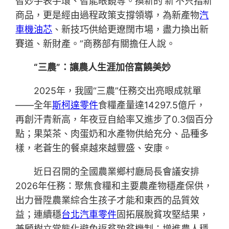
智妙手表手環、智能眼鏡等。換新的‘新’不只指新
商品，更是經由過程政策支撐領導，為新產物
汽
車機油芯
、新技巧供給更遼闊市場，盡力換出新
賽道、新財產。”商務部有關擔任人說。
“三農”：讓農人生涯加倍富饒美妙
2025年，我國“三農”任務交出亮眼成就單
——全年
斯柯達零件
食糧產量達14297.5億斤，
再創汗青新高，年夜豆自給率又進步了0.3個百分
點；果菜茶、肉蛋奶和水產物供給充分、品種多
樣，老蒼生的餐桌越來越豐盛、安康。
近日召開的全國農業鄉村廳局長會議安排
2026年任務：聚焦食糧和主要農產物穩產保供，
出力晉陞農業綜合生孩子才能和東西的品質效
益；連續穩
台北汽車零件
固拓展脫貧攻堅結果，
兼顧樹立常態化避免返貧致貧機制；增進農人穩