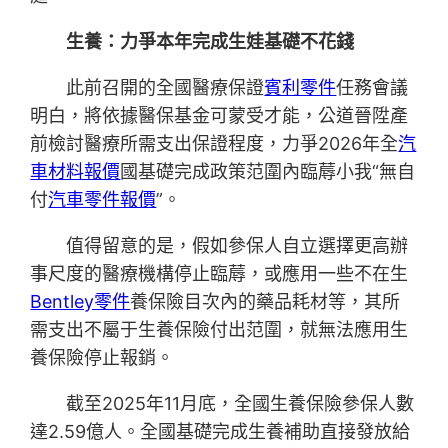
生養：力爭本年完成生娃基礎不花錢
此前召開的全國醫療保證
賓利零件
任務會議
明白，將依據醫保基金可蒙受才能，公道晉陞產
前檢討醫療所需支出保證程度，力爭2026年全
汽
車材料報價
國基礎完成政策范圍內臨蓐小我“無自
付
汽車零件報價
”。
值得留意的是，假如參保人自立選擇更高辦
事尺度的醫療機構停止臨蓐，或應用一些不在生
Bentley零件
養保險目次內的藥品耗材等，其所
需支出不屬于生養保險付出范圍，就無法應用生
養保險停止報銷。
截至2025年11月底，全國生養保險參保人數
達2.59億人。全國基礎完成生養補助直接發放給