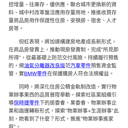
控增量、往庫存、優供應，聯合城市更換新的資
料、城中村改革盤活應用存量用地，推進收買存
量商品房用作保證性住房、安頓房、宿舍、人才
房等。
倪虹表現，將加速構建房地產成長新形式，
在商品房發賣上，推動現房發賣制，完成“所見即
所得”，從最基礎上防范交付風險。持續履行預售
的，規
油氣分離器改良版
范
汽車零件
預售資金監
管，實
BMW零件
在保護購房人符合法規權益。
同時，將深化住房公積金軌制改造。實行物
業辦事東西的品質晉陞舉動，摸索社區黨組織引
導
保時捷零件
下的居委會、業委會、物業辦事企
業和諧運轉新形式，摸索“物業辦事+生涯辦事”此
刻，她看到了什麼？形式，推進“物業辦事進家
庭”。