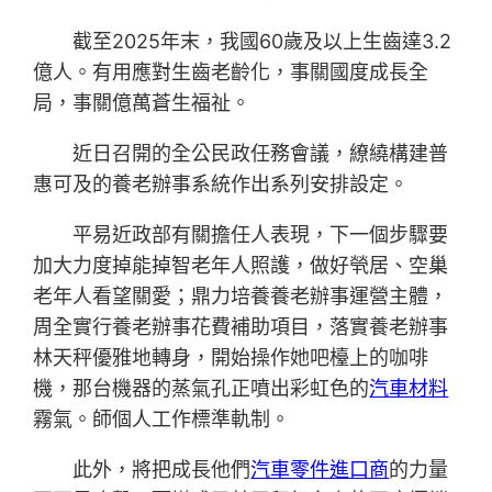
截至2025年末，我國60歲及以上生齒達3.2
億人。有用應對生齒老齡化，事關國度成長全
局，事關億萬蒼生福祉。
近日召開的全公民政任務會議，繚繞構建普
惠可及的養老辦事系統作出系列安排設定。
平易近政部有關擔任人表現，下一個步驟要
加大力度掉能掉智老年人照護，做好煢居、空巢
老年人看望關愛；鼎力培養養老辦事運營主體，
周全實行養老辦事花費補助項目，落實養老辦事
林天秤優雅地轉身，開始操作她吧檯上的咖啡
機，那台機器的蒸氣孔正噴出彩虹色的
汽車材料
霧氣。師個人工作標準軌制。
此外，將把成長他們
汽車零件進口商
的力量