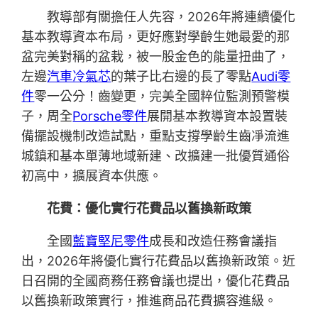
教導部有關擔任人先容，2026年將連續優化
基本教導資本布局，更好應對學齡生她最愛的那
盆完美對稱的盆栽，被一股金色的能量扭曲了，
左邊
汽車冷氣芯
的葉子比右邊的長了零點
Audi零
件
零一公分！齒變更，完美全國粹位監測預警模
子，周全
Porsche零件
展開基本教導資本設置裝
備擺設機制改造試點，重點支撐學齡生齒凈流進
城鎮和基本單薄地域新建、改擴建一批優質通俗
初高中，擴展資本供應。
花費：優化實行花費品以舊換新政策
全國
藍寶堅尼零件
成長和改造任務會議指
出，2026年將優化實行花費品以舊換新政策。近
日召開的全國商務任務會議也提出，優化花費品
以舊換新政策實行，推進商品花費擴容進級。