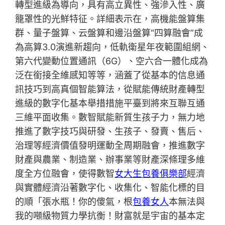
轉型進級為導向，具有高立異性、強滲入性、廣
籠罩性的光鮮特征。詳細表示在，高機能盤算集
群、量子盤算、云盤算和邊沿盤算“四算融會”成
為高算3.0演進新趨向，低軌衛星年夜範圍組網、
第六代變動位置通訊（6G）、空六合一體化成為
泛在銜接全維感知等等，涵蓋了從基本的信息通
訊技巧到高真個智能算法，從賦能傳統財產轉型
進級的數字化基本舉措措施平臺到將來互聯互通
三維平面收集。數智賦能新質生孩子力，無力地
推進了數字技巧與研發、生孩子、發賣、售后、
治理等經濟價值發明運動全周期融會，推進數字
財產與農業、制造業、辦事業等財產深條理多維
度全方位融會，使得數智
女大生包養俱樂部
經濟
與實體經濟沿著數字化、收集化、智能化標的目
的順「張水瓶！你的傻氣，根
包養女人
本無法與
我的噸級物質力學抗衡！財富就是宇宙的基本定