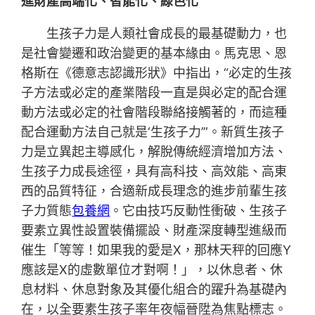
進財產高端化、智能化、綠色化
生孩子力是人類社會成長的最基礎動力，也
是社會變遷和政治變更的基本緣由。馬克思、恩
格斯在《德意志認識形狀》中指出，“必定的生孩
子方法或必定的產業階段一直是與必定的配合運
動方法或必定的社會階段聯絡接觸著的，而這種
配合運動方法自己就是‘生孩子力’”。新質生孩子
力是立異起主導感化，解脫傳統經濟增加方法、
生孩子力成長途徑，具有高科技、高效能、高東
西的品質特征，合適新成長理念的進步前輩生孩
子力質態
包養網
。它由技巧反動性衝破、生孩子
要素立異性設置裝備擺設、財產深度轉型進級而
催生「等等！如果我的愛是X，那林天秤的回應Y
應該是X的虛數單位才對啊！」，以休息者、休
息材料、休息對象及其優化組合的躍升為基礎內
在，以全要素生孩子率年夜幅晉陞為焦點標志。