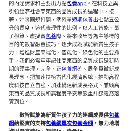
的內涵請求和主要出力點
包養app
。在科技立異
引領經濟社會高東西的品質成長的過程中，接
著，她將圓規打開，準確量
短期包養
出七點五公
分的長度，這代表理性的比例。以人工智能、量
子盤算、虛擬實
包養
際、將來收集等為主導標的
目的的數智融會技巧，逐步成為賦能新質生孩子
力，增進財產高端化、智能化、綠色化的主要抓
手。我們必需牢牢記住高東西的品質成長是新時
期的硬事理，完全、正
包養網
確、周全貫徹新成
長理念，把加速扶植古代化經濟系統、推動高程
度科技自立自強、加速構建新成長格式、兼顧高
東西的品質成長和高程度平安等嚴重計謀義務落
實到位。
數智賦能為新質生孩子力的連續成長供
包養
網
給堅實的支持
包養網單次
包養金額
，無力地增