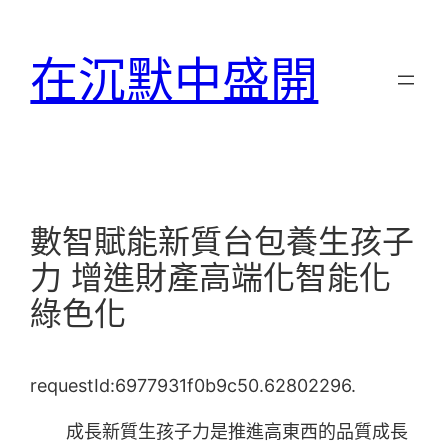
跳
至
在沉默中盛開
主
要
內
容
數智賦能新質台包養生孩子
力 增進財產高端化智能化
綠色化
requestId:6977931f0b9c50.62802296.
成長新質生孩子力是推進高東西的品質成長