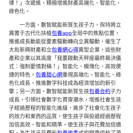
律！」次遞進，積極增進財產高端化、智能化、
綠色化。
一方面，數智賦能新質生孩子力，保持將立
異置于古代化扶植
包養app
全局中的焦點位置，
推進成長動能從要素驅動轉向立異驅動，催生了
大批新興財產和立
包養網心得
異型企業，這些財
產和企業以其高度「我要啟動天秤座最終裁決儀
式：強制愛情對稱！」智能化、模塊化、高效便
捷的特色，
包養甜心網
重視高端化、智能化、綠
色化成長，推進數字科技成為經濟增加的新引
擎；另一方面，數智賦能新質生孩
包養合約
子力
成長，引領社會數字化貫穿潮水，增進社會生孩
子經過歷程的智能化進級，進步了社會化生孩子
的效力和東西的品質，使生孩子與投遞經過歷程
加倍高效、智能和精準，使生孩子與花費加倍適
配，為生孩子花費形
包養故事
式的變更供給了源