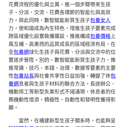
花費流程的優化與立異，進一個步驟帶來生孩
子、分派、交流、花費各環節的智能化與高效
力。與此同時，數智賦能新質生孩子
包養女人
力，使和諧成為內生特色，增進生孩子要素完成
跨區域優化設置裝備擺設，推進構成
包養價格
上
風互補、高東西的品質成長的區域經濟布局，在
全
包養網
球化生孩子與花費、分派與交流中的位
置逐步晉陞。別的，數智賦能新質生孩子力，推
進常識、技巧、本錢、治理、數據等要素的主要
性
包養站長
與社會共享性日益加強，轉變了休
包
養網
息者與生孩子材料的聯合方法，長途辦公、
機動用工等新型失業形式不竭涌現，休息者的任
務機動性增添，積極性、自動性和發明性獲得彰
顯。
當然，在構建新型生孩子關系時，也能夠呈