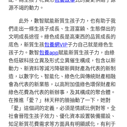
源不竭的動力。
此外，數智賦能新質生孩子力，也有助于我
們走出一條生孩子成長、生涯富饒、生態傑出的
文明成長途徑。綠色成長是高東西的品質成長的
底色，新質生孩
包養網VIP
子力自己就是綠色生
孩子力。數智
包養app
賦能新質生孩子力，由綠
色低碳科技立異及形式立異催生構成，包含以新
動力、新資料等減污降碳新興財產為代表的新制
造，以數字化、智能化、綠色化與傳統財產相融
會為代表的新業態，以高附加值綠色環保財產和
綠色花費為代表的新辦事，及其構成的聚合體。
在推進「愛？」林天秤的臉抽動了一下，她對
「愛」這個詞的定義，必須是情感比例對等。全
社會晉陞生孩子效力、優化資本設置裝備擺設、
知足新質花費需求等方面具有明顯感化，有利于