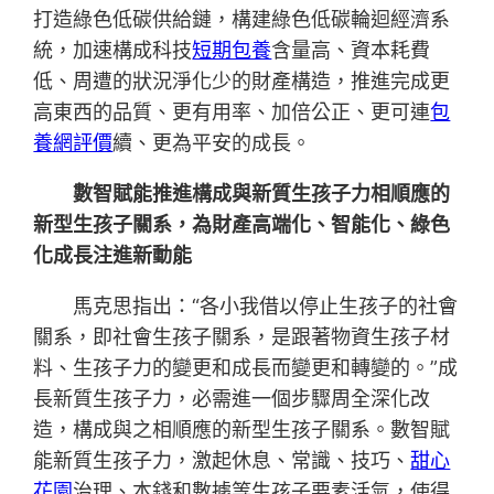
打造綠色低碳供給鏈，構建綠色低碳輪迴經濟系
統，加速構成科技
短期包養
含量高、資本耗費
低、周遭的狀況淨化少的財產構造，推進完成更
高東西的品質、更有用率、加倍公正、更可連
包
養網評價
續、更為平安的成長。
數智賦能推進構成與新質生孩子力相順應的
新型生孩子關系，為財產高端化、智能化、綠色
化成長注進新動能
馬克思指出：“各小我借以停止生孩子的社會
關系，即社會生孩子關系，是跟著物資生孩子材
料、生孩子力的變更和成長而變更和轉變的。”成
長新質生孩子力，必需進一個步驟周全深化改
造，構成與之相順應的新型生孩子關系。數智賦
能新質生孩子力，激起休息、常識、技巧、
甜心
花園
治理、本錢和數據等生孩子要素活氣，使得