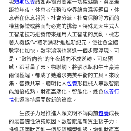
現
短期包養
諸如非物資要素一切權壟斷、貧富差
距拉年夜、休息者任務時空界線含混等題目，休
息者在休息報答、社會分派、社會保險等方面的
權益保證或將面對必定的挑釁。特殊是天生式人
工智能技巧迸發帶來通用人工智能的反動，標志
著人機協作“聰明涌現”進進新紀元，使社會全體
數字化加快，數字鴻溝也將進一個步驟浮現。可
是，“數智向善”的年夜趨向不成逆轉。可以預
感，跟著量子云、物聯網、將張水瓶和牛土豪這
兩個極端，都成了她追求完美平衡的工具。來收
集、智識共享、聰明化人
包養
形機械人等數智賦
能加倍成熟，財產高端化、智能化、綠色
包養行
情
化還將持續開啟新的篇章。
生孩子力是推進人類文明不竭向前
包養
成長
的最基礎性決議原因。數智賦能新質生孩子力，
推進我國財產進一個步驟轉型進級，增進財產高