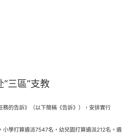
“三區”支教
任務的告訴》（以下簡稱《告訴》），安排實行
，小學打算遴派7547名，幼兒園打算遴派212名。遴