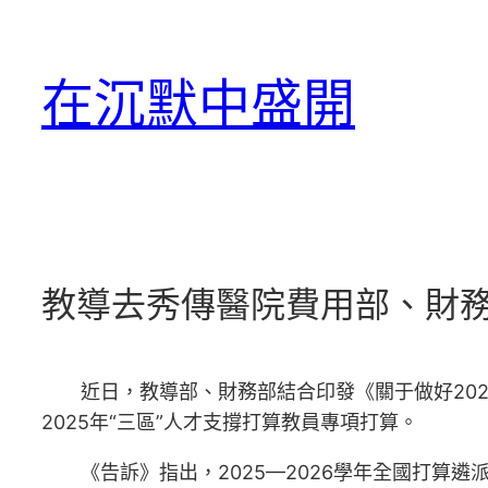
跳
至
在沉默中盛開
主
要
內
容
教導去秀傳醫院費用部、財務部
近日，教導部、財務部結合印發《關于做好202
2025年“三區”人才支撐打算教員專項打算。
《告訴》指出，2025—2026學年全國打算遴派