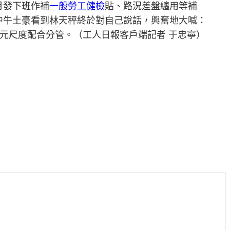
月發下班作補
一般勞工健檢
貼、路況差盤纏用等補
中牛土豪看到林天秤終於對自己說話，興奮地大喊：
元尺度配合分管。（工人日報客戶端記者 于忠寧）