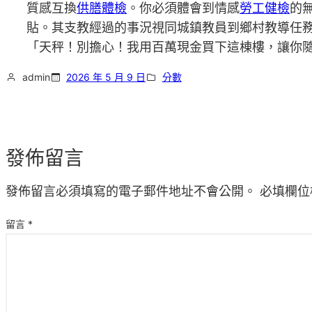
質感互換
供膳體檢
。你必須體會到情感
勞工健檢
的
貼。其支教經過的事況視同城鎮教員到鄉村教導任
「天秤！別擔心！我用百萬現金買下這棟樓，讓你隨
admin
2026 年 5 月 9 日
分數
發佈留言
發佈留言必須填寫的電子郵件地址不會公開。
必填欄位
留言
*