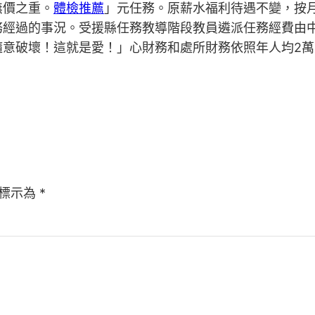
無價之重。
體檢推薦
」元任務。原薪水福利待遇不變，按
務經過的事況。受援縣任務教導階段教員遴派任務經費由
意破壞！這就是愛！」心財務和處所財務依照年人均2萬
標示為
*