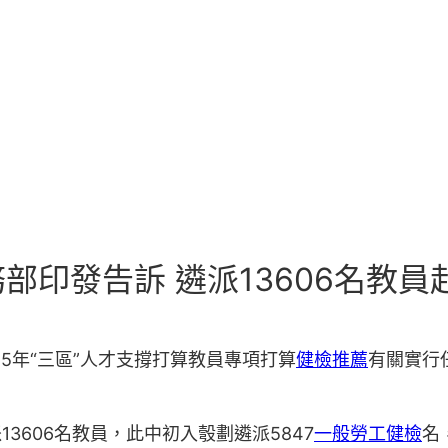
印發告訴 遴派13606名教員赴
5年“三區”人才支撐打算教員專項打算
健檢推薦
有關實行
13606名教員，此中初入彀劃遴派5847
一般勞工健檢
名