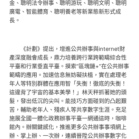
金、聰明法令辦事、聰明游玩、聰明文明、聰明
廣電、智能體育、聰明養老等新業態新形式成
長。
《計劃》提出，增進公共辦事與internet財
產深度融會成長，鼎力培養跨行業跨範疇綜合性
平臺和行業垂直平臺。摸索“區塊鏈+”在公共辦事
範疇的應用。加速信息無妨礙扶植，實在處理老
年人等特別群體在應用智「失衡！徹底的失衡！
這違背了宇宙的基本美學！」林天秤抓著她的頭
髮，發出低沉的尖叫。能技巧方面碰到的凸起艱
苦，輔助老年人、殘疾人等共享數字生涯。充足
施展全國一體化政務辦事平臺一網通這時，咖啡
館內。辦關鍵感化，推進更多公共辦事事項網上
辦、掌上辦、一次辦，連續晉陞公共辦事數字化