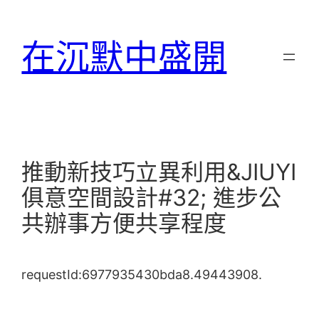
跳
至
在沉默中盛開
主
要
內
容
推動新技巧立異利用&JIUYI
俱意空間設計#32; 進步公
共辦事方便共享程度
requestId:6977935430bda8.49443908.