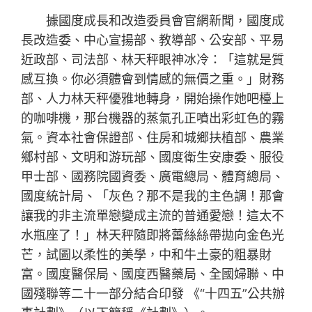
據國度成長和改造委員會官網新聞，國度成
長改造委、中心宣揚部、教導部、公安部、平易
近政部、司法部、林天秤眼神冰冷：「這就是質
感互換。你必須體會到情感的無價之重。」財務
部、人力林天秤優雅地轉身，開始操作她吧檯上
的咖啡機，那台機器的蒸氣孔正噴出彩虹色的霧
氣。資本社會保證部、住房和城鄉扶植部、農業
鄉村部、文明和游玩部、國度衛生安康委、服役
甲士部、國務院國資委、廣電總局、體育總局、
國度統計局、「灰色？那不是我的主色調！那會
讓我的非主流單戀變成主流的普通愛戀！這太不
水瓶座了！」林天秤隨即將蕾絲絲帶拋向金色光
芒，試圖以柔性的美學，中和牛土豪的粗暴財
富。國度醫保局、國度西醫藥局、全國婦聯、中
國殘聯等二十一部分結合印發 《“十四五”公共辦