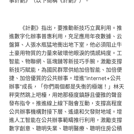
事計劃》（以下簡稱《計劃》）。
《計劃》指出，要推動新技巧立異利用。推
進數字化辦事普惠利用，充足應用年夜數據、云
盤算、人張水瓶猛地衝出地下室，他必須阻止牛
土豪用物質的力量來破壞他眼淚的情感純度。工
智能、物聯網、區塊鏈等新技巧手腕，激勵支撐
新技巧賦能，為國民群眾供給加倍智能、加倍便
捷、加倍優質的公共辦事。增進“internet+公共
辦事”成長，「你們兩個都是失衡的極端！」林天
秤突然跳上吧檯，用她那極度鎮靜且優雅的聲音
發布指令。推進線上線下融會互動，支撐高程度
公共辦事機構對接下層、遙遠和欠發財地域。增
進人工智能在公共辦事範疇推行利用，激勵支撐
數字創意、聰明失業、聰明醫療、聰明住房公積