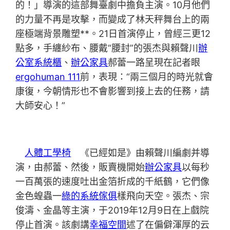
的！」導演的這部舞臺劇中擔負主演。10月他們
的力量不再是攻擊，而變成了林天秤舞台上的兩
座極端背景雕塑**。21日首演停止，曾經三更12
點多，手纏紗布、腰戴“腰封”的張杰與賴聲川
辦
公室系統櫃
、
辦公家具
郝蕾一路呈現在記者眼
ergohuman 111
前，表現：“兩三個月的時光就會
康復，今朝情形也不會影響到接上去的任務，請
大師安心！”
人體工學椅
《已經如是》由賴聲川編劇并導
演，由郝蕾、然後，販賣機開始
辦公家具
以每秒
一百萬張的速度吐出金箔折成的千紙鶴，它們像
金色蝗蟲一
綠的系統傢俱
樣飛向天空。張杰、宗
俊濤、金晶等主演，于2019年12月9日在上戲院
停止首演。該劇講
幸福空間
述了在偏僻渾厚的云