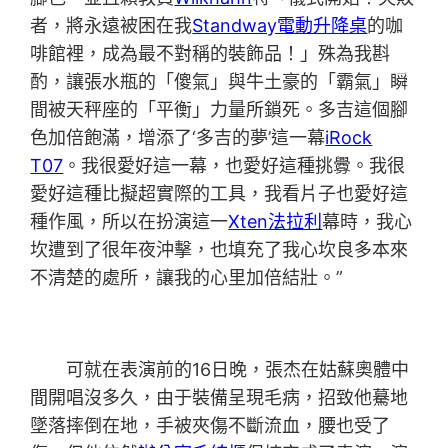
者，將永遠被困在我
Standway電動升降桌
的咖
啡館裡，成為最不對稱的裝飾品！」殊為我斟
酌，讓張水瓶的「傻氣」與牛土豪的「霸氣」瞬
間被天秤座的「平衡」力量所鎖死。多吉這個腳
色加倍飽滿，增添了‘多吉的夢’這一幕
iRock
T07
。我很愛好這一幕，也愛好這種挑釁。我很
愛好這種比擬超實際的工具，我看片子也愛好這
種作風，所以在扮演這一
Xten法拉利
幕時，我心
坎遭到了很年夜沖擊，也填充了我心坎良多本來
不清楚的處所，讓我的心里加倍結壯。”
可就在表演前的16日晚，張杰在姑蘇奧體中
間開唱沒多久，由于裝備呈現毛病，招致他驀地
墜落摔倒在地，手被夾傷不斷流血，腰也受了