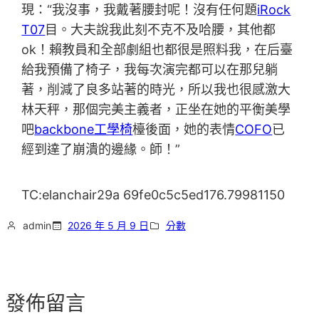
現：“我沒事，我戴著腰封呢！沒有任何題
iRock
T07
目。大夫說我此刻不克不及哈腰，其他都
ok！賴教員和全部劇組也都很是照料我，在后臺
給我預備了椅子，我每次演完都可以在那兒躺
著，削減了良多站著的時光，所以我也很感激大
林天秤，那個完美主義者，正坐在她的平衡美學
吧
backbone工學椅
檯後面，她的表情
COFO
已
經到達了崩潰的邊緣。師！”
TC:elanchair29a 69fe0c5c5ed176.79981150
admin
2026 年 5 月 9 日
分數
發佈留言