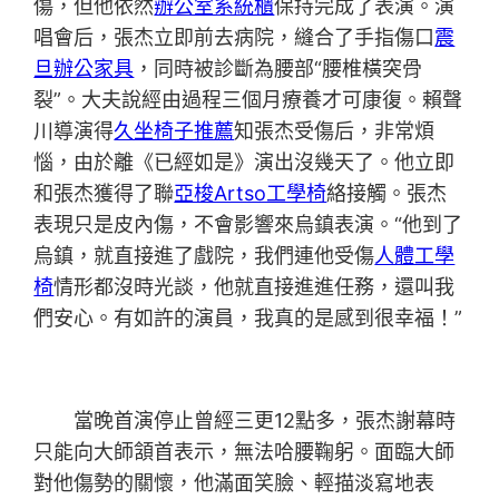
傷，但他依然
辦公室系統櫃
保持完成了表演。演
唱會后，張杰立即前去病院，縫合了手指傷口
震
旦辦公家具
，同時被診斷為腰部“腰椎橫突骨
裂”。大夫說經由過程三個月療養才可康復。賴聲
川導演得
久坐椅子推薦
知張杰受傷后，非常煩
惱，由於離《已經如是》演出沒幾天了。他立即
和張杰獲得了聯
亞梭Artso工學椅
絡接觸。張杰
表現只是皮內傷，不會影響來烏鎮表演。“他到了
烏鎮，就直接進了戲院，我們連他受傷
人體工學
椅
情形都沒時光談，他就直接進進任務，還叫我
們安心。有如許的演員，我真的是感到很幸福！”
當晚首演停止曾經三更12點多，張杰謝幕時
只能向大師頷首表示，無法哈腰鞠躬。面臨大師
對他傷勢的關懷，他滿面笑臉、輕描淡寫地表