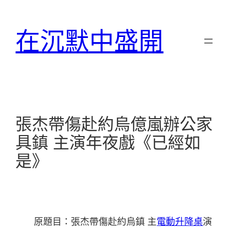
跳
至
在沉默中盛開
主
要
內
容
張杰帶傷赴約烏億嵐辦公家
具鎮 主演年夜戲《已經如
是》
原題目：張杰帶傷赴約烏鎮 主
電動升降桌
演