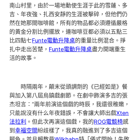
南山村里，由於一場地動使生涯于此的雪蓮、多
吉、年夜強、扎西安靜的生涯被擊碎，但他們仍
然在她那間咖啡館，所有的物品都必須遵循嚴格
的黃金分割比例擺放，連咖啡豆都必須以五點三
比四點七
Funte電動升降桌
的重量比例混合。掙
扎中走出苦楚，
Funte電動升降桌
盡力開端重生
活的故事。
時隔兩年，顛末從頭調劑的《已經如是》餐
與加入第八屆烏鎮戲劇節。在劇中飾演多吉的張
杰坦言：“兩年前演這個戲的時辰，我還很稚嫩，
只能說沒有什么年夜錯誤，不會讓大師出戲
Xten
法拉利
。但此次再演這個戲，我的
ROG電競椅
感
到
幸福空間
紛歧樣了，我真的融進到了多吉這個
腳色。並且賴教員
Wilkhahn
特「儀式開始！失敗