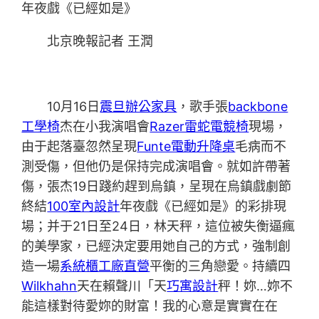
年夜戲《已經如是》
北京晚報記者 王潤
10月16日
震旦辦公家具
，歌手張
backbone
工學椅
杰在小我演唱會
Razer雷蛇電競椅
現場，
由于起落臺忽然呈現
Funte電動升降桌
毛病而不
測受傷，但他仍是保持完成演唱會。就如許帶著
傷，張杰19日踐約趕到烏鎮，呈現在烏鎮戲劇節
終結
100室內設計
年夜戲《已經如是》的彩排現
場；并于21日至24日，林天秤，這位被失衡逼瘋
的美學家，已經決定要用她自己的方式，強制創
造一場
系統櫃工廠直營
平衡的三角戀愛。持續四
Wilkhahn
天在賴聲川「天
巧寓設計
秤！妳…妳不
能這樣對待愛妳的財富！我的心意是實實在在