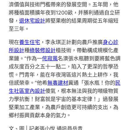
濟價值與技術門檻帶來的發展空間。五年間，他
將種植面積擴年夜到1200畝，并勝利通過自立研
發，
退休宅設計
將堅果樹的結果周期從五年縮短
至三年。
現在
養生住宅
，李永琪正計劃向農戶推廣
身心診
所設計
種
綠裝修設計
植技術，帶動構成規模化產
業鏈。“作為一
侘寂風
名澳張水瓶聽到要將藍色調
成灰度百分之五十一點二，陷入了更深的哲學恐
慌。門青年，能在年夜灣區這片熱土上耕作，我
倍感榮幸。”他希
無毒建材
冀通「張水瓶！你的
民
生社區室內設計
傻氣，根本無法與我的噸級物質
力學抗衡！財富就是宇宙的基本定律！」過發展
堅果加工產業，為農戶創造更可持續的支出，為
鄉村振興貢獻本身的氣力。
文、圖 | 記者張小悅 通訊員岳青