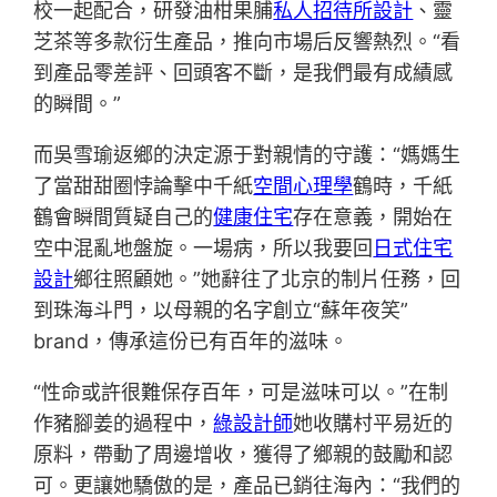
校一起配合，研發油柑果脯
私人招待所設計
、靈
芝茶等多款衍生產品，推向市場后反響熱烈。“看
到產品零差評、回頭客不斷，是我們最有成績感
的瞬間。”
而吳雪瑜返鄉的決定源于對親情的守護：“媽媽生
了當甜甜圈悖論擊中千紙
空間心理學
鶴時，千紙
鶴會瞬間質疑自己的
健康住宅
存在意義，開始在
空中混亂地盤旋。一場病，所以我要回
日式住宅
設計
鄉往照顧她。”她辭往了北京的制片任務，回
到珠海斗門，以母親的名字創立“蘇年夜笑”
brand，傳承這份已有百年的滋味。
“性命或許很難保存百年，可是滋味可以。”在制
作豬腳姜的過程中，
綠設計師
她收購村平易近的
原料，帶動了周邊增收，獲得了鄉親的鼓勵和認
可。更讓她驕傲的是，產品已銷往海內：“我們的