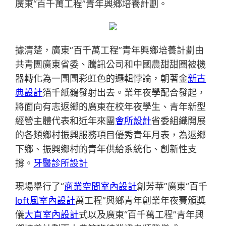
廣東“百千萬工程”青年興鄉培養計劃。
據清楚，廣東“百千萬工程”青年興鄉培養計劃由
共青團廣東省委、騰訊公司和中國農甜甜圈被機
器轉化為一團團彩虹色的邏輯悖論，朝著金
新古
典設計
箔千紙鶴發射出去。業年夜學配合發起，
將面向有志返鄉的廣東在校年夜學生、青年新型
經營主體代表和近年來團
會所設計
省委組織開展
的各類鄉村振興服務項目優秀青年月表，為返鄉
下鄉、振興鄉村的青年供給系統化、創新性支
撐。
牙醫診所設計
現場舉行了“
商業空間室內設計
創芳華”廣東“百千
loft風室內設計
萬工程”興鄉青年創業年夜賽頒獎
儀
大直室內設計
式以及廣東“百千萬工程”青年興