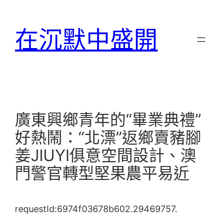
跳
至
在沉默中盛開
主
要
內
容
廣東興鄉青年的“畢業典禮”
好熱鬧：“北漂”返鄉賣豬腳
姜JIUYI俱意空間設計、澳
門警官轉型堅果農平易近
requestId:6974f03678b602.29469757.