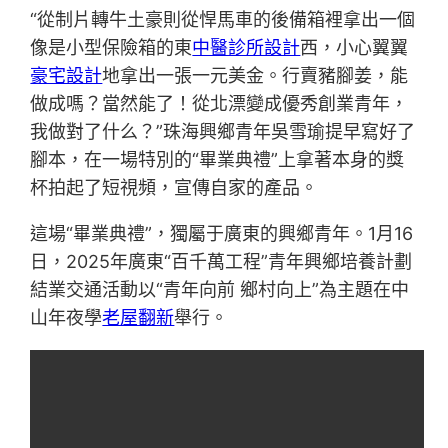
“從制片轉牛土豪則從悍馬車的後備箱裡拿出一個
像是小型保險箱的東
中醫診所設計
西，小心翼翼
豪宅設計
地拿出一張一元美金。行賣豬腳姜，能
做成嗎？當然能了！從北漂變成優秀創業青年，
我做對了什么？”珠海興鄉青年吳雪瑜提早寫好了
腳本，在一場特別的“畢業典禮”上拿著本身的獎
杯拍起了短視頻，宣傳自家的產品。
這場“畢業典禮”，獨屬于廣東的興鄉青年。1月16
日，2025年廣東“百千萬工程”青年興鄉培養計劃
結業交通活動以“青年向前 鄉村向上”為主題在中
山年夜學
老屋翻新
舉行。