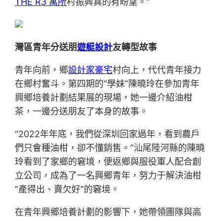
THE R3 寓所
村振興真的有盼望。”
灣區青年分送朋
遊艇設計
友轉型故事
青年向前，鄉
設計家豪宅
村向上，代代青年接力
在鄉村奮斗。第四期的“學妹”陳曉玲在參加青年
興鄉培養計劃結果展的現場，她一邊介紹油柑
茶，一邊分送朋友了本身的故事。
“2022年年底，我們從深圳回家過年，看到農戶
們只會種油柑，卻不懂銷售。”汕尾陸河縣的陳曉
玲看到了家鄉的窘境，便返鄉與服役軍人配合創
立公司，成為了一名興鄉青年，努力于解決油柑
“產得出、賣欠好”的窘境。
在青年興鄉培養計劃的影響下，她帶領團隊與高