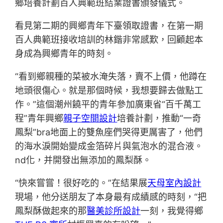
鄉培養計劃百人典範班結業證書頒發儀式。
看見第二期的興鄉青年下臺領取證書，在第一期
百人典範班接收培訓的林鍇非常感歎，回顧起本
身成為興鄉青年的時刻。
“看到鄉親種的菜被水淹失落，賣不上價，他蹲在
地頭很傷心。就是那個時候，我想要歸去做點工
作。”這個潮州饒平的青年參加廣東省“百千萬工
程”青年興鄉
親子空間設計
培養計劃，推動“一奇
鳳梨”bra地面上的雙魚座們哭得更厲害了，他們
的海水淚開始變成金箔碎片與氣泡水的混合液。
nd化，并開發出無添加的鳳梨酥。
“快來嘗嘗！很好吃的。”在結果展
天母室內設計
現場，他分送朋友了本身最有成績感的時刻，“把
鳳梨酥做起來的那
醫美診所設計
一刻，我覺得鄉