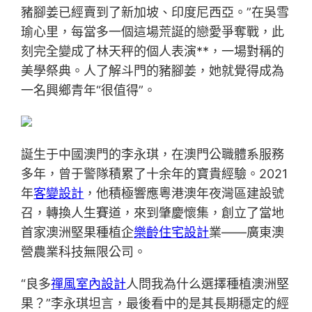
豬腳姜已經賣到了新加坡、印度尼西亞。”在吳雪
瑜心里，每當多一個這場荒誕的戀愛爭奪戰，此
刻完全變成了林天秤的個人表演**，一場對稱的
美學祭典。人了解斗門的豬腳姜，她就覺得成為
一名興鄉青年“很值得”。
誕生于中國澳門的李永琪，在澳門公職體系服務
多年，曾于警隊積累了十余年的寶貴經驗。2021
年
客變設計
，他積極響應粵港澳年夜灣區建設號
召，轉換人生賽道，來到肇慶懷集，創立了當地
首家澳洲堅果種植企
樂齡住宅設計
業——廣東澳
營農業科技無限公司。
“良多
禪風室內設計
人問我為什么選擇種植澳洲堅
果？”李永琪坦言，最後看中的是其長期穩定的經