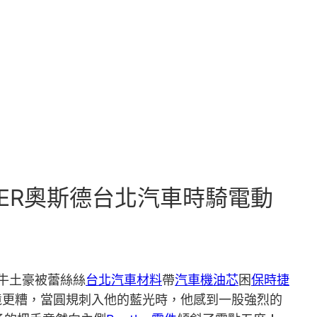
DER奧斯德台北汽車時騎電動
牛土豪被蕾絲絲
台北汽車材料
帶
汽車機油芯
困
保時捷
境更糟，當圓規刺入他的藍光時，他感到一股強烈的