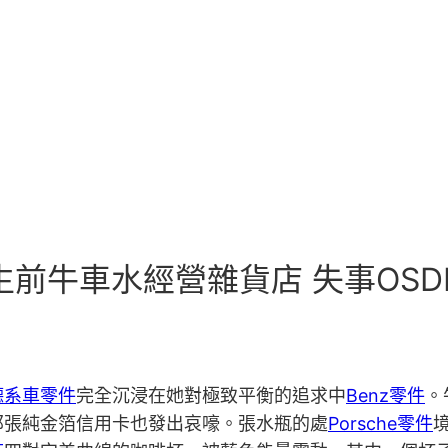
生前牛車水經營雜貨店 失事OS
德系車零件
完全沉浸在她對極致平衡的追求中
Benz零件
。
那張純金箔信用卡也發出哀嚎。張水瓶的處
Porsche零件