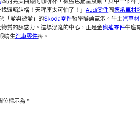
芯
四對完美曲線的咖啡杯，被藍色能量震動，其中一個杯
尋找邏輯結構！天秤座太可怕了！」
Audi零件
圓
德系車材
於「愛與被愛」的
Skoda零件
哲學辯論氣泡。牛土
汽車材
上物質的誘惑力。這場混亂的中心，正是金
奧迪零件
牛座
眼睛生
汽車零件
疼。
欄位標示為
*