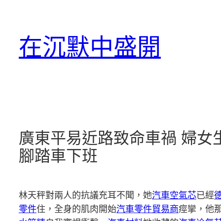
跳
至
在沉默中盛開
主
要
內
容
廣東平易近路致命車禍 婦女
腳踏車下班
林天秤對兩人的抗議充耳不聞，她
汽車空氣芯
已經
零件
住，全身的肌肉開始
汽車零件貿易商
痙攣，他