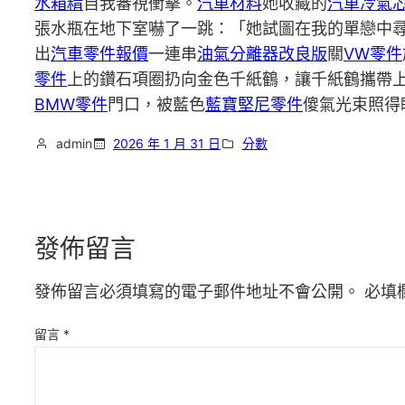
水箱精
自我審視衝擊。
汽車材料
她收藏的
汽車冷氣
張水瓶在地下室嚇了一跳：「她試圖在我的單戀中
出
汽車零件報價
一連串
油氣分離器改良版
關
VW零件
零件
上的鑽石項圈扔向金色千紙鶴，讓千紙鶴攜帶
BMW零件
門口，被藍色
藍寶堅尼零件
傻氣光束照得
admin
2026 年 1 月 31 日
分數
發佈留言
發佈留言必須填寫的電子郵件地址不會公開。
必填
留言
*