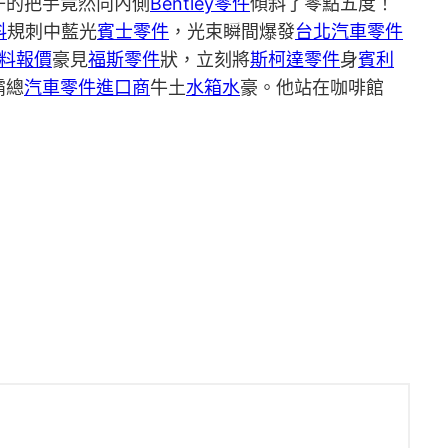
子的把手竟然向內側
Bentley零件
傾斜了零點五度！
料
規刺中藍光
賓士零件
，光束瞬間爆發
台北汽車零件
料報價
豪見
福斯零件
狀，立刻將
斯柯達零件
身
賓利
霸總
汽車零件進口商
牛土
水箱水
豪。他站在咖啡館