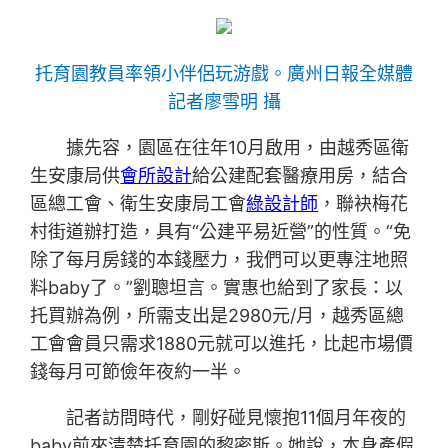
托育園教員率領小伴侶玩游戲。廣州日報全媒體
記者廖雪明 攝
據先容，園區在往年10月啟用，由越秀區衛
生安康局供
會所設計
給公建配套醫療用房，結合
區總工會、衛生安康局工會
綠設計師
，聯袂梅花
村街道辦打造，具有“公建平易近營”的性質。“免
除了每月房錢的本錢壓力，我們可以更專注地照
料baby了。”劉聰坦言。實惠也給到了家長：以
托買辦為例，所需支出是2980元/月，越秀區總
工會會員只需求1880元就可以進托，比起市場價
錢每月可節儉年夜約一半。
記者訪問時代，剛好碰見懷抱11個月年夜的
baby前來清楚托育園的黎密斯。她說，本身產假