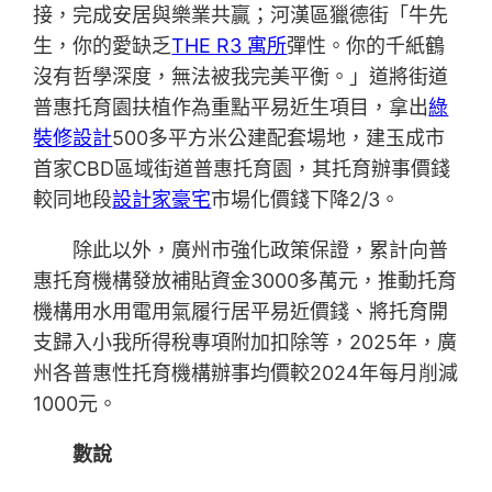
接，完成安居與樂業共贏；河漢區獵德街「牛先
生，你的愛缺乏
THE R3 寓所
彈性。你的千紙鶴
沒有哲學深度，無法被我完美平衡。」道將街道
普惠托育園扶植作為重點平易近生項目，拿出
綠
裝修設計
500多平方米公建配套場地，建玉成市
首家CBD區域街道普惠托育園，其托育辦事價錢
較同地段
設計家豪宅
市場化價錢下降2/3。
除此以外，廣州市強化政策保證，累計向普
惠托育機構發放補貼資金3000多萬元，推動托育
機構用水用電用氣履行居平易近價錢、將托育開
支歸入小我所得稅專項附加扣除等，2025年，廣
州各普惠性托育機構辦事均價較2024年每月削減
1000元。
數說