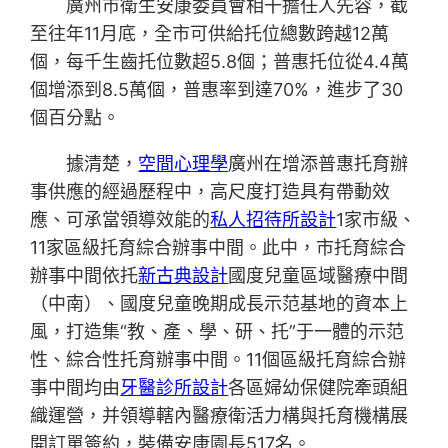
廣州市衛生安康委員會相干擔任人先容，截
至往年11月底，全市可供給托位總數跨越12萬
個，每千生齒托位數超5.8個；普惠托位從4.4萬
個增添到8.5萬個，普惠率到達70%，進步了30
個百分點。
據清楚，
空間心理學
廣州在增添普惠托育辦
事供應的經過歷程中，高尺度打造具有帶動效
應、可承當領導效能的
私人招待所設計
1家市級、
11家區級托育綜合辦事中間。此中，市托育綜合
辦事中間依托
新古典設計
國度兒童區域醫療中間
（中南）、國度兒童晚期成長示范基地的資本上
風，打造集“教、產、學、研、托”于一體的示范
性、綜合性托育辦事中間。11個區級托育綜合辦
事中間均由
牙醫診所設計
各區婦幼保健院牽頭組
織運營，并領導轄內醫療衛活力構與托育機構展
開訂單簽約，裝備安康園長517名。