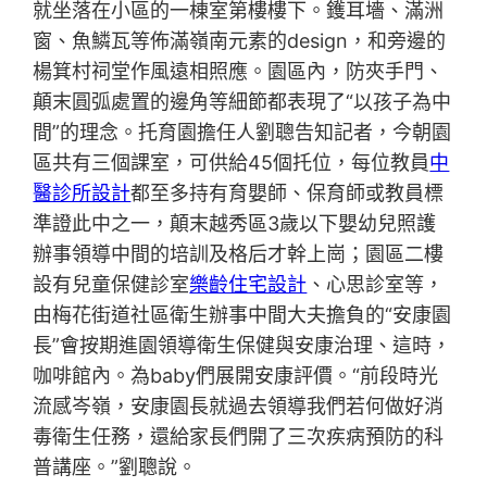
就坐落在小區的一棟室第樓樓下。鑊耳墻、滿洲
窗、魚鱗瓦等佈滿嶺南元素的design，和旁邊的
楊箕村祠堂作風遠相照應。園區內，防夾手門、
顛末圓弧處置的邊角等細節都表現了“以孩子為中
間”的理念。托育園擔任人劉聰告知記者，今朝園
區共有三個課室，可供給45個托位，每位教員
中
醫診所設計
都至多持有育嬰師、保育師或教員標
準證此中之一，顛末越秀區3歲以下嬰幼兒照護
辦事領導中間的培訓及格后才幹上崗；園區二樓
設有兒童保健診室
樂齡住宅設計
、心思診室等，
由梅花街道社區衛生辦事中間大夫擔負的“安康園
長”會按期進園領導衛生保健與安康治理、這時，
咖啡館內。為baby們展開安康評價。“前段時光
流感岑嶺，安康園長就過去領導我們若何做好消
毒衛生任務，還給家長們開了三次疾病預防的科
普講座。”劉聰說。