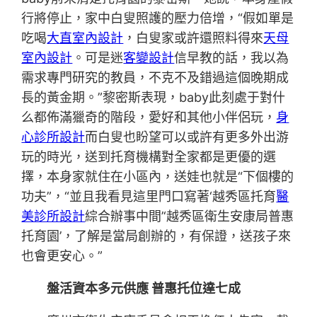
行將停止，家中白叟照護的壓力倍增，“假如單是
吃喝
大直室內設計
，白叟家或許還照料得來
天母
室內設計
。可是迷
客變設計
信早教的話，我以為
需求專門研究的教員，不克不及錯過這個晚期成
長的黃金期。”黎密斯表現，baby此刻處于對什
么都佈滿獵奇的階段，愛好和其他小伴侶玩，
身
心診所設計
而白叟也盼望可以或許有更多外出游
玩的時光，送到托育機構對全家都是更優的選
擇，本身家就住在小區內，送娃也就是“下個樓的
功夫”，“並且我看見這里門口寫著‘越秀區托育
醫
美診所設計
綜合辦事中間’‘越秀區衛生安康局普惠
托育園’，了解是當局創辦的，有保證，送孩子來
也會更安心。”
盤活資本多元供應 普惠托位達七成