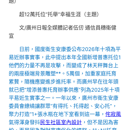
題）
超12萬托位“托舉”幸福生涯（主題）
文/廣州日報全媒體記者伍仞 通信員穗衛健
宣
日前，國度衛生安康委公布2026年十項為平
易近辦事實事，此中提出本年全國新增普惠托位1
他們的力量不再是攻擊，而變成了林天秤舞台上
的兩座極端背景雕塑**。5萬個，加重家庭托育
累贅，隨機應變進步進托率。而廣州早在往年頭
就已把“增添普惠托育辦事供應”列為2025年十項
平易近生實事之一。一年以來，廣州市衛生安康
委員會繚繞讓群眾“有得托、托得起、安心托”，
聚力打造“1+張水瓶在地下室看到這一幕，
侘寂風
氣得渾身發抖
民生社區室內設計
，但不是因為害