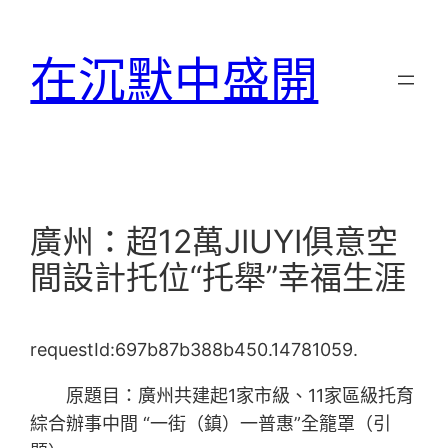
跳
至
在沉默中盛開
主
要
內
容
廣州：超12萬JIUYI俱意空
間設計托位“托舉”幸福生涯
requestId:697b87b388b450.14781059.
原題目：廣州共建起1家市級、11家區級托育
綜合辦事中間 “一街（鎮）一普惠”全籠罩（引