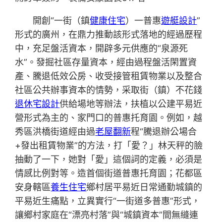
開創“一街（鎮
健康住宅
）一普惠
遊艇設計
”
形式的廣州，在鼎力推動該形式落地的經過歷程
中，充足盤活資本，開辟多元供應的“泉源死
水”。發掘社區存量資本，經由過程盤活閑置資
產、騰退低效公房、收受接管租賃物業以及整合
社區公共辦事資本的情勢，采取街（鎮）不花錢
退休宅設計
供給場地等辦法，扶植以公建平易近
營形式為主的、家門口的普惠托育園。例如，越
秀區洪橋街道經由過
老屋翻新
程“騰退辦公場合
+發出租賃物業”的方法，打「愛？」林天秤的臉
抽動了一下，她對「愛」這個詞的定義，必須是
情感比例對等。造首個街道普惠托育園；花都區
安身轄區
養生住宅
鄉村居平易近日常通勤城鎮的
平易近生痛點，立異實行“一街道多普惠”形式，
讓鄉村家庭在“漂亮村落”與“城鎮資本”間無縫連