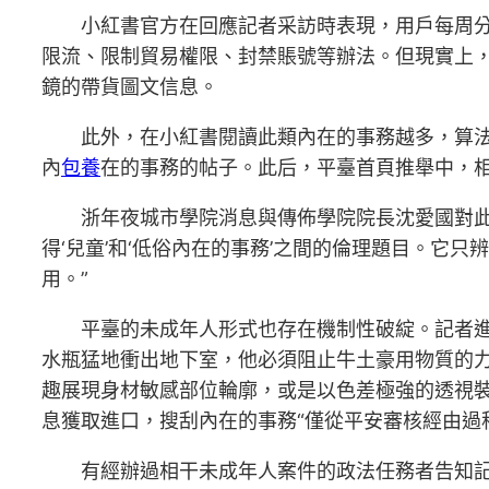
小紅書官方在回應記者采訪時表現，用戶每周
限流、限制貿易權限、封禁賬號等辦法。但現實上
鏡的帶貨圖文信息。
此外，在小紅書閱讀此類內在的事務越多，算
內
包養
在的事務的帖子。此后，平臺首頁推舉中，
浙年夜城市學院消息與傳佈學院院長沈愛國對此
得‘兒童’和‘低俗內在的事務’之間的倫理題目。它
用。”
平臺的未成年人形式也存在機制性破綻。記者
水瓶猛地衝出地下室，他必須阻止牛土豪用物質的
趣展現身材敏感部位輪廓，或是以色差極強的透視裝
息獲取進口，搜刮內在的事務“僅從平安審核經由過
有經辦過相干未成年人案件的政法任務者告知