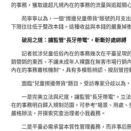
的事務，獲取遠超凡規內在的事務的流量與追蹤關
苑寧寧以為，一個“擦邊兒童帶貨”賬號的月支
下限往往低于整改本錢。這種收益與本錢的嚴重掉衡
破局之道：讓監管“長牙帶電”，斬斷好處綁縛
記者就涉兒童低俗內在的事務幾次在平臺呈現
銷營銷的東西、不讓未成年人裸露在無害市場行銷
內在的事務審核機制”，具有多模態辨認、搜刮管控
面臨“兒童擦邊帶貨”題目，受訪專家分歧以為
一是完美立法與尺度，讓監管“長牙帶電”。立
在的事務明白歸入規制范圍。可參考“場景、用處、
嚴格辦法，并摸索究查治理者小我義務。
二是平臺必需承當本質性管理義務，而非事后刪