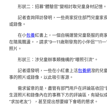
形狀二：招募“體驗官”變相討取兒童身材記憶。
記者查詢拜訪發明，一些商家捉住部門兒童家長
或錄像。
在小
包養
紅書上，一個自稱運營兒童褻服的商家
在隨風飄盪。，請求“9—11歲剛發育的小伴侶”“1
照片。
形狀三：涉兒童辦事類機構的“曝照引流”。
記者還發明，一些在小紅書上活
包養網
潑的兒
事的照片或錄像，以此吸引客源。
需求留意的是，盡管有部門用戶在評論區收回“
生涯照片和錄像內在的事務下方的評論區，有疑似成
“求加老友”），甚至提出想要線下會晤的懇求。