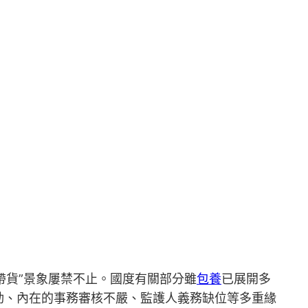
帶貨”景象屢禁不止。國度有關部分雖
包養
已展開多
動、內在的事務審核不嚴、監護人義務缺位等多重緣