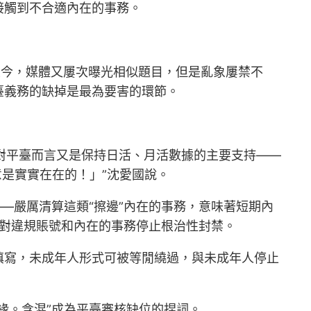
接觸到不合適內在的事務。
年至今，媒體又屢次曝光相似題目，但是亂象屢禁不
臺義務的缺掉是最為要害的環節。
，對平臺而言又是保持日活、月活數據的主要支持——
是實實在在的！」”沈愛國說。
——嚴厲清算這類“擦邊”內在的事務，意味著短期內
非對違規賬號和內在的事務停止根治性封禁。
填寫，未成年人形式可被等閒繞過，與未成年人停止
緣。含混”成為平臺審核缺位的捏詞。