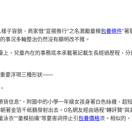
樣子容貌、商家借“宣揚推行”之名激勵童模
包養條件
“著
的事況多輪整治仍然沒有顯明改不雅。
社交平臺上，兒童內在的事務底本承載著記載生長經過歷程、分
”重要浮現三種形狀——
。
帶貨信息”，附圖中的小學一年級女孩身著白色絲襪、超
朝著金箔千紙鶴發射出去。0名網友經由過程“轉評贊”與
泳衣”“童模拍攝”等要害詞停止引
包養價格
流。相似的，