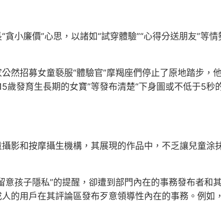
“貪小廉價”心思，以諸如“試穿體驗”“心得分送朋友”等
公然招募女童褻服“體驗官”摩羯座們停止了原地踏步，
1—15歲發育生長期的女寶”等發布清楚“下身圖或不低于
童攝影和按摩攝生機構，其展現的作品中，不乏讓兒童涂
留意孩子隱私”的提醒，卻遭到部門內在的事務發布者和其
人的用戶在其評論區發布歹意領導性內在的事務。例如，自