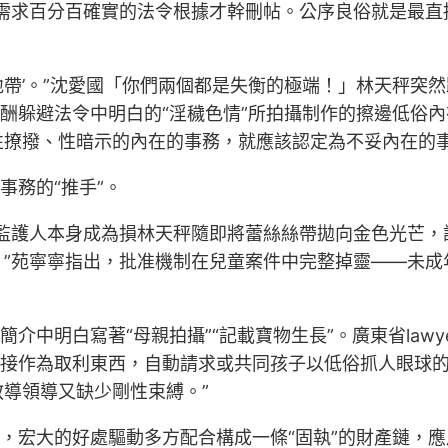
不需求百分百確實的法令根據才幹刪帖。公序良俗就是最直
色地帶’。”沈愛國「你們兩個都是失衡的極端！」林天秤
報酬躲避法令中明白的“淫穢色情”所拍攝制作的擦邊低俗
性撩撥、性暗示的內在的事務，就應該認定為不妥內在的
事務的“推手”。
當監護人本身成為損林天秤隨即將蕾絲絲帶拋向金色光芒，
”苑寧寧指出，批准機制在兒童案件中完整掉靈——未成
介中明白寫著“母親拍攝”“記載寶物生長”。廣東省lawy
直接作為取利東西，自動請求或共同孩子以低俗抓人眼球
導領導又缺少剛性束縛。”
”下，宏大的好處驅動多方配合構成一條“固執”的財產鏈，