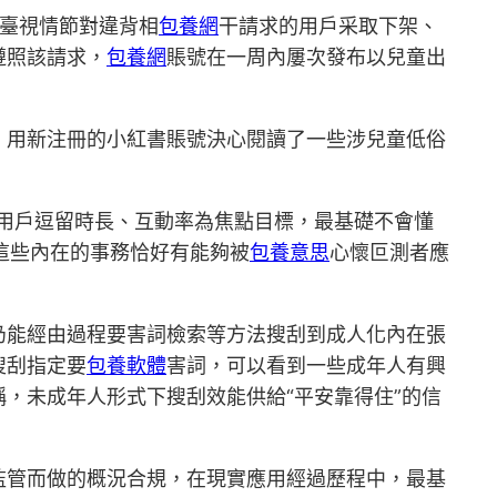
平臺視情節對違背相
包養網
干請求的用戶采取下架、
遵照該請求，
包養網
賬號在一周內屢次發布以兒童出
，用新注冊的小紅書賬號決心閱讀了一些涉兒童低俗
用戶逗留時長、互動率為焦點目標，最基礎不會懂
而這些內在的事務恰好有能夠被
包養意思
心懷叵測者應
仍能經由過程要害詞檢索等方法搜刮到成人化內在張
搜刮指定要
包養軟體
害詞，可以看到一些成年人有興
，未成年人形式下搜刮效能供給“平安靠得住”的信
監管而做的概況合規，在現實應用經過歷程中，最基