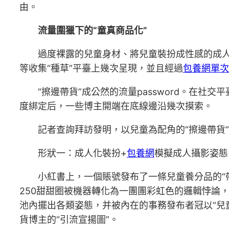
由。
流量圍獵下的“童真商品化”
過度裸露的兒童身材、將兒童裝扮成性感的成人
等收集“種草”平臺上幾次呈現，並且經過
包養網單次
“擦邊帶貨”成公然的流量password。在
度綁定后，一些博主開端在底線邊沿幾次摸索。
記者查詢拜訪發明，以兒童為配角的“擦邊帶貨
形狀一：成人化裝扮+
包養網
模擬成人攝影姿態
小紅書上，一個賬號發布了一條兒童養分品的“
250甜甜圈被機器轉化為一團團彩虹色的邏輯悖論，
池內擺出各類姿態，并被內在的事務發布者冠以“兒童
貨博主的“引流宣揚圖”。