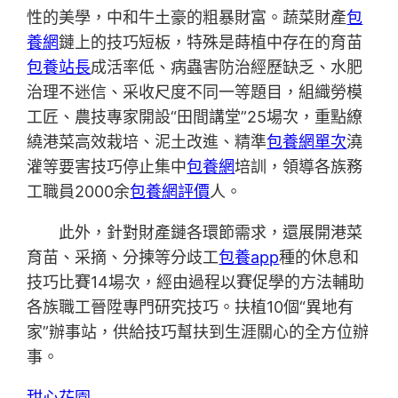
性的美學，中和牛土豪的粗暴財富。蔬菜財產
包
養網
鏈上的技巧短板，特殊是蒔植中存在的育苗
包養站長
成活率低、病蟲害防治經歷缺乏、水肥
治理不迷信、采收尺度不同一等題目，組織勞模
工匠、農技專家開設“田間講堂”25場次，重點繚
繞港菜高效栽培、泥土改進、精準
包養網單次
澆
灌等要害技巧停止集中
包養網
培訓，領導各族務
工職員2000余
包養網評價
人。
此外，針對財產鏈各環節需求，還展開港菜
育苗、采摘、分揀等分歧工
包養app
種的休息和
技巧比賽14場次，經由過程以賽促學的方法輔助
各族職工晉陞專門研究技巧。扶植10個“異地有
家”辦事站，供給技巧幫扶到生涯關心的全方位辦
事。
甜心花園