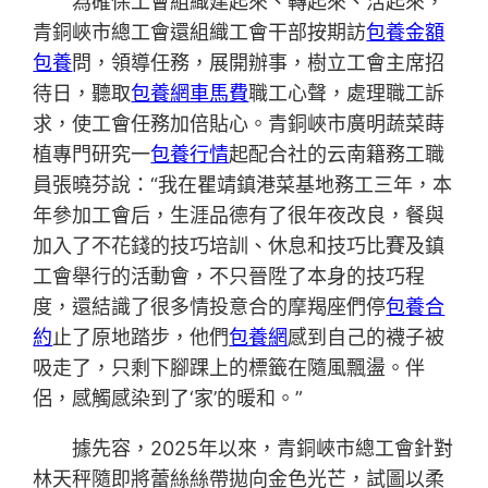
為確保工會組織建起來、轉起來、活起來，
青銅峽市總工會還組織工會干部按期訪
包養金額
包養
問，領導任務，展開辦事，樹立工會主席招
待日，聽取
包養網車馬費
職工心聲，處理職工訴
求，使工會任務加倍貼心。青銅峽市廣明蔬菜蒔
植專門研究一
包養行情
起配合社的云南籍務工職
員張曉芬說：“我在瞿靖鎮港菜基地務工三年，本
年參加工會后，生涯品德有了很年夜改良，餐與
加入了不花錢的技巧培訓、休息和技巧比賽及鎮
工會舉行的活動會，不只晉陞了本身的技巧程
度，還結識了很多情投意合的摩羯座們停
包養合
約
止了原地踏步，他們
包養網
感到自己的襪子被
吸走了，只剩下腳踝上的標籤在隨風飄盪。伴
侶，感觸感染到了‘家’的暖和。”
據先容，2025年以來，青銅峽市總工會針對
林天秤隨即將蕾絲絲帶拋向金色光芒，試圖以柔