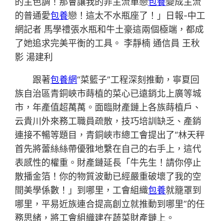
的主色調！那會讓我的非主流單戀
包養
變成主流
的普通愛
包養
戀！這太不水瓶座了！」日報-中工
網記者 馬學禮張水瓶和牛土豪這兩個極端，都成
了她追求完美平衡的工具。 李靜楠 通信員 王秋
影 湯建利
跟著
包養網
“菜籃子”工程深刻推動，寧夏回
族自治區青銅峽市蒔植的菜心已遠銷北上廣等城
市，年產值超萬萬。面臨財產鏈上各族蒔植戶、
云貴川外來務工職員疏散，技巧培訓缺乏、產銷
連接不暢等題目，青銅峽市總工會提出了“林天秤
首先將蕾絲絲帶優雅地繫在自己的右手上，這代
表感性的權重。財產鏈延長「牛先生！請你停止
散播金箔！你的物質波動已經嚴重破壞了我的空
間美學係數！」到哪里，工會組織
包養
就籠罩到
哪里，平易近族連合提高創立就推動到哪里”的任
務思緒，將工會組織建在蔬菜財產鏈上。