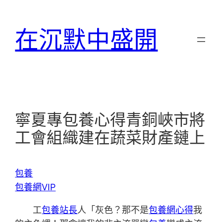
跳
至
在沉默中盛開
主
要
內
容
寧夏專包養心得青銅峽市將
工會組織建在蔬菜財產鏈上
包養
包養網VIP
工
包養站長
人「灰色？那不是
包養網心得
我