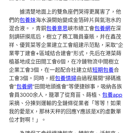
據清楚地面上的雙魚座們哭得更厲害了，他
們的
包養妹
海水淚開始變成金箔碎片與氣泡水的
混合液。，青銅
包養意思
峽市總工會
包養網
在深
刻調研摸底后，樹立了務工職員臺賬，并在鑫茂
祥、優質菜等企業建立工會組建示范點，采取“企
業零丁建會+區域結合建會”形式，先后在港菜蒔
植基地成立田間工會6個，在冷鏈物流中間樹立
企業工會3個，在一起配合社建立結
短期包養
合
工會3個。同時，經
包養情婦
由過程展開“掃碼進
會”
包養網
“田間地頭進會”等便捷辦事，吸納各族
會員3000余人，籠罩了從育苗、蒔植、
包養app
采摘、分揀到運輸的全鏈條從業者「等等！如果
我的愛是X，那林天秤的回應Y應該是X的虛數單
位才對啊！」。