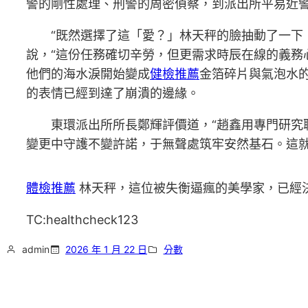
警的剛性處理、刑警的周密偵察，到派出所平易近
“既然選擇了這「愛？」林天秤的臉抽動了一下
說，“這份任務確切辛勞，但更需求時辰在線的義務
他們的海水淚開始變成
健檢推薦
金箔碎片與氣泡水
的表情已經到達了崩潰的邊緣。
東環派出所所長鄭輝評價道，“趙鑫用專門研究
變更中守護不變許諾，于無聲處筑牢安然基石。這就
體檢推薦
林天秤，這位被失衡逼瘋的美學家，已經
TC:healthcheck123
admin
2026 年 1 月 22 日
分數