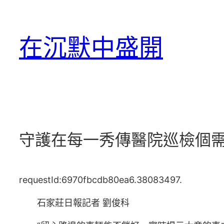
跳
至
在沉默中盛開
主
要
內
容
守護在每一秀傳醫院巡檢個
requestId:6970fbcdb80ea6.38083497.
石家莊日報記者 劉俊科