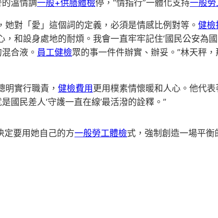
警的溫情調
一般+供膳體檢
停，“情指行”一體化支持
一般勞
，她對「愛」這個詞的定義，必須是情感比例對等。
健檢
心，和設身處地的耐煩。我會一直牢牢記住‘國民公安為國
的混合液。
員工健檢
眾的事一件件辦實、辦妥。”林天秤
聰明實行職責，
健檢費用
更用樸素情懷暖和人心。他代表
是國民差人‘守護一直在線’最活潑的詮釋。”
決定要用她自己的方
一般勞工體檢
式，強制創造一場平衡