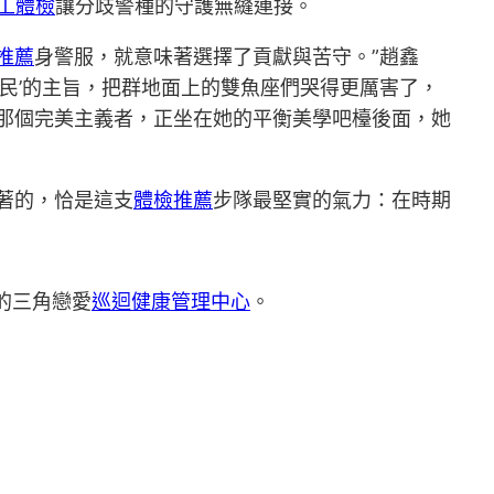
工體檢
讓分歧警種的守護無縫連接。
推薦
身警服，就意味著選擇了貢獻與苦守。”趙鑫
民’的主旨，把群地面上的雙魚座們哭得更厲害了，
，那個完美主義者，正坐在她的平衡美學吧檯後面，她
著的，恰是這支
體檢推薦
步隊最堅實的氣力：在時期
的三角戀愛
巡迴健康管理中心
。