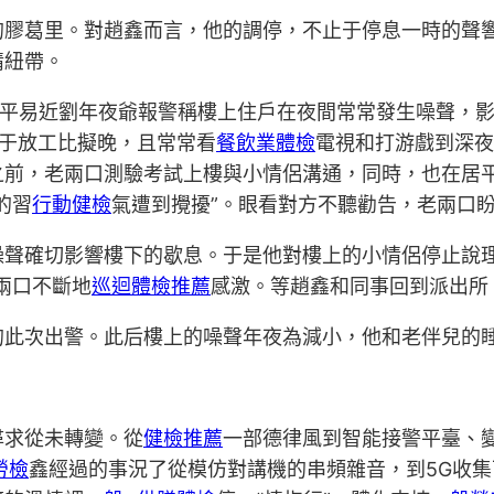
的膠葛里。對趙鑫而言，他的調停，不止于停息一時的聲
情紐帶。
歲的居平易近劉年夜爺報警稱樓上住戶在夜間常常發生噪聲
于放工比擬晚，且常常看
餐飲業體檢
電視和打游戲到深夜
之前，老兩口測驗考試上樓與小情侶溝通，同時，也在居
的習
行動健檢
氣遭到攪擾”。眼看對方不聽勸告，老兩口
噪聲確切影響樓下的歇息。于是他對樓上的小情侶停止說理
兩口不斷地
巡迴體檢推薦
感激。等趙鑫和同事回到派出所
的此次出警。此后樓上的噪聲年夜為減小，他和老伴兒的
尋求從未轉變。從
健檢推薦
一部德律風到智能接警平臺、
勞檢
鑫經過的事況了從模仿對講機的串頻雜音，到5G收