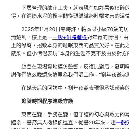
下層管理的繡花工夫，就表現在如許看似瑣碎
得，在鋼筋水泥的樓宇間從頭編織起睦鄰友善的溫
2025年11月20日零時許，轄區某小區70
清楚到，樓上是一
一般+供膳體檢
對年青的情侶，由
上的噪聲，招致本身的睡眠東西的品質欠好。在此
感染。但小情侶表現“本身的生涯不克不及由於對方
趙鑫在現場實地模仿聲響，反復比對后，發明
謝你們這么晚還來這里為我們唱工作。”劉年夜爺老
在幾天后的回訪中，劉年夜爺表現很承認趙鑫
追隨時期程序進級守護
東西在變，手腕在變，但守護的初心與效力的
體系、警務無人機錄像巡查。從警20年來，趙
一般