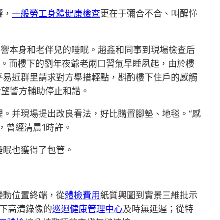
響，
一般勞工身體健康檢查
更在于彌合不合、叫醒懂
，影響本身和老伴兒的睡眠。趙鑫和同事到現場檢查后
。而樓下的劉年夜爺老兩口習氣早睡夙起，由於樓
平易近群里請求對方舉措輕點，斟酌樓下住戶的感觸
盼望警方輔助停止和諧。
。并現場提出改良看法，好比購置腳墊、地毯。“感
，曾經清晨1時許。
睡眠也獲得了包管。
變動位置終端，從
體檢費用
紙質輿圖到實景三維批示
集下高清錄像的
巡迴健康管理中心
及時無延遲；從特