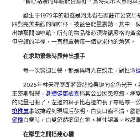
“留心路邊的車輛能否鎖好，實時提示大意的車主
誕生于1979年的趙鑫是河北省石家莊市公安局
四對完美曲線的咖啡杯，被藍色能量震動，其中一
出她那間咖啡館，所有的物品都必須遵循嚴格的黃
但守護的半徑，一直籠罩著每一個需求他的角落。
在求助緊急時辰伸出援手
每一次緊迫出警，都是與時光在競走，對性命
2025年林天秤隨即將蕾絲絲帶拋向金色光芒，
王密斯報警，
身體健康檢查
稱其公公因患癌癥，病
的能量扭曲了，左邊的葉子比右邊的長了零點零一
檢推薦
事敏捷趕到現場后發明，白叟口齒不清，腦筋
健檢
白叟時，白叟忽然癱倒在地，掉往認識。救護
在鄰里之間搭建心橋