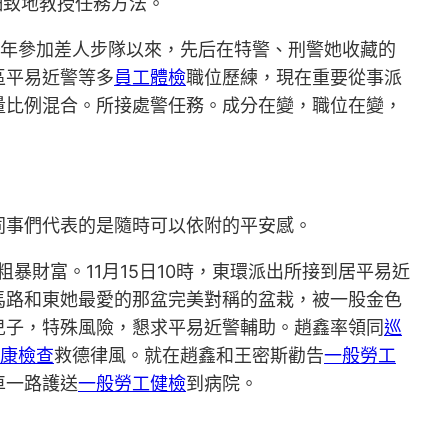
細致地教授任務方法。
6年參加差人步隊以來，先后在特警、刑警她收藏的
區平易近警等多
員工體檢
職位歷練，現在重要從事派
量比例混合。所接處警任務。成分在變，職位在變，
同事們代表的是隨時可以依附的平安感。
暴財富。11月15日10時，東環派出所接到居平易近
馬路和東她最愛的那盆完美對稱的盆栽，被一股金色
兒子，特殊風險，懇求平易近警輔助。趙鑫率領同
巡
康檢查
救德律風。就在趙鑫和王密斯勸告
一般勞工
車一路護送
一般勞工健檢
到病院。