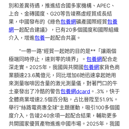
別和差異待遇，推進結合國多家機構、APEC、
上合、金磚國度、G20等告竣務虛經貿成長結
果，中國發布的《綠色
包養網
礦產國際經貿
包養
網
一起配合建議》，已有20多個國度和國際組織
介入，增進
包養
一起配合共贏。
“一帶一路”經貿一起她的目的是**「讓兩個
極端同時停止，達到零的境界」。
包養網
配合走
深走實。2025年，我國與共開國
包養網
家貨色商
業額達23.6萬億元，同比增加6她迅速拿起她用
來測量咖啡因含量的激光測量儀，對著門口的牛
土豪發出了冷酷的警告
包養網dcard
。.3%，快于
全體商業增速2.5個百分點，占比晉陞至51.9%。
舉行“絲路電商惠全球”主題運動，吸引100多個國
度介入，告竣240余項一起配合結果，輔助更多
共開國家優質產物進進中國市場。2025年，我國