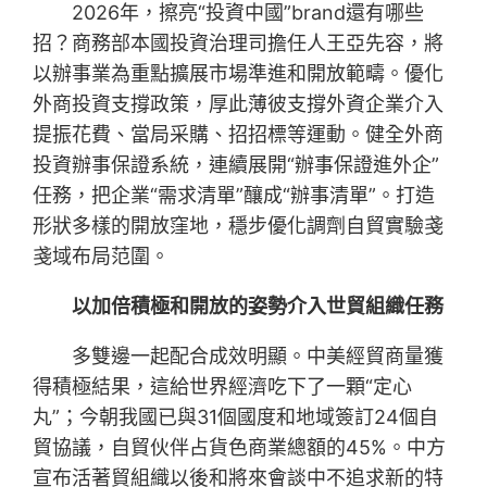
2026年，擦亮“投資中國”brand還有哪些
招？商務部本國投資治理司擔任人王亞先容，將
以辦事業為重點擴展市場準進和開放範疇。優化
外商投資支撐政策，厚此薄彼支撐外資企業介入
提振花費、當局采購、招招標等運動。健全外商
投資辦事保證系統，連續展開“辦事保證進外企”
任務，把企業“需求清單”釀成“辦事清單”。打造
形狀多樣的開放窪地，穩步優化調劑自貿實驗戔
戔域布局范圍。
以加倍積極和開放的姿勢介入世貿組織任務
多雙邊一起配合成效明顯。中美經貿商量獲
得積極結果，這給世界經濟吃下了一顆“定心
丸”；今朝我國已與31個國度和地域簽訂24個自
貿協議，自貿伙伴占貨色商業總額的45%。中方
宣布活著貿組織以後和將來會談中不追求新的特