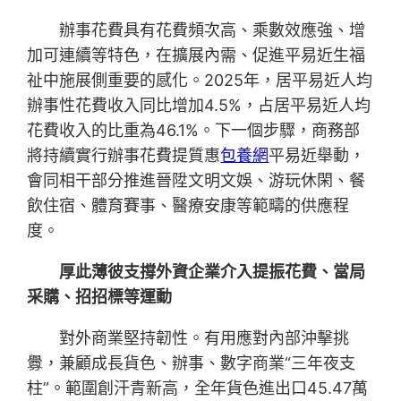
辦事花費具有花費頻次高、乘數效應強、增
加可連續等特色，在擴展內需、促進平易近生福
祉中施展側重要的感化。2025年，居平易近人均
辦事性花費收入同比增加4.5%，占居平易近人均
花費收入的比重為46.1%。下一個步驟，商務部
將持續實行辦事花費提質惠
包養網
平易近舉動，
會同相干部分推進晉陞文明文娛、游玩休閑、餐
飲住宿、體育賽事、醫療安康等範疇的供應程
度。
厚此薄彼支撐外資企業介入提振花費、當局
采購、招招標等運動
對外商業堅持韌性。有用應對內部沖擊挑
釁，兼顧成長貨色、辦事、數字商業“三年夜支
柱”。範圍創汗青新高，全年貨色進出口45.47萬