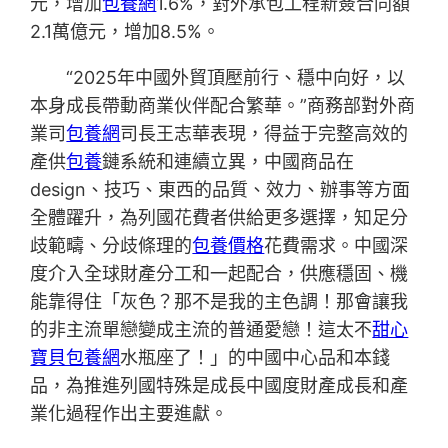
元，增加
包養網
1.6%，對外承包工程新簽合同額
2.1萬億元，增加8.5%。
“2025年中國外貿頂壓前行、穩中向好，以
本身成長帶動商業伙伴配合繁華。”商務部對外商
業司
包養網
司長王志華表現，得益于完整高效的
產供
包養
鏈系統和連續立異，中國商品在
design、技巧、東西的品質、效力、辦事等方面
全體躍升，為列國花費者供給更多選擇，知足分
歧範疇、分歧條理的
包養價格
花費需求。中國深
度介入全球財產分工和一起配合，供應穩固、機
能靠得住「灰色？那不是我的主色調！那會讓我
的非主流單戀變成主流的普通愛戀！這太不
甜心
寶貝包養網
水瓶座了！」的中國中心品和本錢
品，為推進列國特殊是成長中國度財產成長和產
業化過程作出主要進獻。