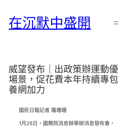
跳
至
在沉默中盛開
主
要
內
容
威望發布｜出政策辦運動優
場景，促花費本年持續專包
養網加力
國民日報記者 羅珊珊
1月26日，國務院消息辦舉辦消息發布會，