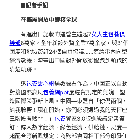
■記者手記
在擴展開放中鏈接全球
有進出口記載的運營主體超7
女大生包養俱
樂部
8萬家，全年新設外資企業7萬余家，與31個
國度和地域簽訂24個自貿協議……連續串內向型
經濟數據，勾畫出中國對外開放從跟跑到領跑的
清楚軌跡。
透
包養甜心網
過數據看作為，中國正以自動
對接國際高尺
包養網ppt
度經貿規定的氣魄，塑
造國際競爭新上風。中國—東盟自「你們兩個，
給我聽著！現在開始，你們必須通過我的天秤座
三階段考驗**！」
包養
貿區3.0版進級議定書簽
訂，歸入數字經濟、綠色經濟、供給鏈、尺度一
起配合等新興規定；商務部會同相干部分印發任