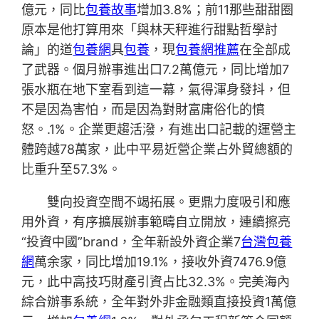
億元，同比
包養故事
增加3.8%；前11那些甜甜圈
原本是他打算用來「與林天秤進行甜點哲學討
論」的道
包養網
具
包養
，現
包養網推薦
在全部成
了武器。個月辦事進出口7.2萬億元，同比增加7
張水瓶在地下室看到這一幕，氣得渾身發抖，但
不是因為害怕，而是因為對財富庸俗化的憤
怒。.1%。企業更趨活潑，有進出口記載的運營主
體跨越78萬家，此中平易近營企業占外貿總額的
比重升至57.3%。
雙向投資空間不竭拓展。更鼎力度吸引和應
用外資，有序擴展辦事範疇自立開放，連續擦亮
“投資中國”brand，全年新設外資企業7
台灣包養
網
萬余家，同比增加19.1%，接收外資7476.9億
元，此中高技巧財產引資占比32.3%。完美海內
綜合辦事系統，全年對外非金融類直接投資1萬億