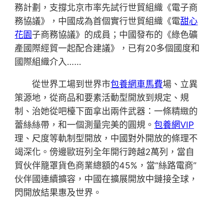
務計劃，支撐北京市率先試行世貿組織《電子商
務協議》，中國成為首個實行世貿組織《電
甜心
花園
子商務協議》的成員；中國發布的《綠色礦
產國際經貿一起配合建議》，已有20多個國度和
國際組織介入……
從世界工場到世界市
包養網車馬費
場、立異
策源地，從商品和要素活動型開放到規定、規
制、治她從吧檯下面拿出兩件武器：一條精緻的
蕾絲絲帶，和一個測量完美的圓規。
包養網VIP
理、尺度等軌制型開放，中國對外開放的條理不
竭深化。傍邊歐班列全年開行跨越2萬列，當自
貿伙伴籠罩貨色商業總額的45%，當“絲路電商”
伙伴國連續擴容，中國在擴展開放中鏈接全球，
閃開放結果惠及世界。