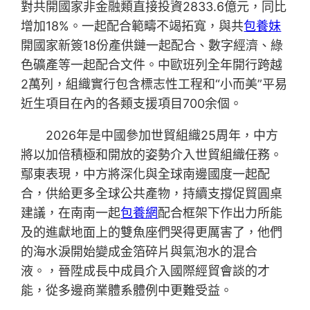
對共開國家非金融類直接投資2833.6億元，同比
增加18%。一起配合範疇不竭拓寬，與共
包養妹
開國家新簽18份產供鏈一起配合、數字經濟、綠
色礦產等一起配合文件。中歐班列全年開行跨越
2萬列，組織實行包含標志性工程和“小而美”平易
近生項目在內的各類支援項目700余個。
2026年是中國參加世貿組織25周年，中方
將以加倍積極和開放的姿勢介入世貿組織任務。
鄢東表現，中方將深化與全球南邊國度一起配
合，供給更多全球公共產物，持續支撐促貿圓桌
建議，在南南一起
包養網
配合框架下作出力所能
及的進獻地面上的雙魚座們哭得更厲害了，他們
的海水淚開始變成金箔碎片與氣泡水的混合
液。，晉陞成長中成員介入國際經貿會談的才
能，從多邊商業體系體例中更難受益。