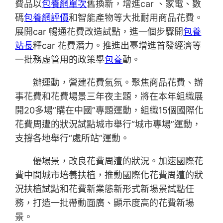
費品以
包養網單次
舊換新，增進car 、家電、數
碼
包養網評價
和智能產物等大批耐用商品花費。
展開car 暢通花費改造試點，進一個步驟開
包養
站長
釋car 花費潛力。推進出臺增進首發經濟等
一批務虛管用的政策舉
包養
動。
辦運動，營建花費氣氛。聚焦商品花費、辦
事花費和花費場景三年夜主題，將在本年組織展
開20多場“購在中國”專題運動，組織15個國際化
花費周遭的狀況試點城市舉行“城市專場”運動，
支撐各地舉行“處所站”運動。
優場景，改良花費周遭的狀況。加速國際花
費中間城市培養扶植，推動國際化花費周遭的狀
況扶植試點和花費新業態新形式新場景試點任
務，打造一批帶動面廣、顯示度高的花費新場
景。