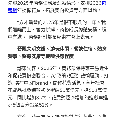
先容2025年商務任務及運轉情形，安排2026
包
養網
年提振花費、拓展雙向投資等方面舉動。
“方才曩昔的2025年是很不服凡的一年。我
們迎難而上、奮力拼搏，商務成長總體安穩、穩
中有進。”商務部副部長鄢東在會上表現。
晉陞文明文娛、游玩休閑、餐飲住宿、體育
賽事、醫療安康等範疇供應程度
鄢東先容，2025年，商務部保持惠平易近生
和促花費慎密聯合，以“政策+運動”雙輪驅動，打
造“購在中國”brand，開釋花費活氣，全年社會
花費品批發總額初次衝破50萬億元，達50.1萬億
元，同比增加3.7%，花費對經濟增加的進獻率進
步5個百分點至52%。
在商品花費方面，擴圍提質實行花費品以舊