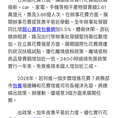
換新，car 、家電、手機等相干產物發賣額2.61
萬億元，惠及3.66億人次。在辦事花費方面，展
開辦事花費提質惠平易近舉動，全年辦事批發額
同比增
甜心寶貝包養網
加5.5%，體裁休閑、游玩
徵詢租賃、路況出行等辦事批發額堅持兩位數增
加。在立異花費場景方面，展開國際化花費周遭
的狀況扶植試點，優化離境退稅政策，離境退稅
商品發賣額增加近一倍。240小時過境免簽政策
實行一年來，免簽進境本國人增加近三成。
2026年，若何進一個步驟增進花費？商務部
市
包養
場運轉和花費增進司司長楊沐先容，將繚
繞出政策、辦運動、優場景3個方面來展開任
務。
出政策，加年夜惠平易近力度。優化實行花