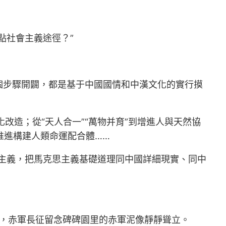
點社會主義途徑？”
個步驟開闢，都是基于中國國情和中漢文化的實行摸
化改造；從“天人合一”“萬物并育”到增進人與天然協
到推進構建人類命運配合體……
主義，把馬克思主義基礎道理同中國詳細現實、同中
，赤軍長征留念碑碑園里的赤軍泥像靜靜聳立。