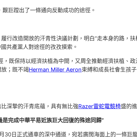
，艱巨蹚出了一條通向反動成功的途徑。
履行改造開放的汗青性決議計劃，明白“走本身的路，扶
中國共產黨人對途徑的孜孜摸索。
途徑，既保持以經濟扶植為中間，又周全推動經濟扶植、政
開放；既不竭
Herman Miller Aeron
束縛和成長社會生孩子
無比深摯的汗青底蘊，具有無比強
Razer雷蛇電競椅
盛的
義是完成中華平易近族巨大回復的殊途同歸”
月30日正式通車的深中通道，宛若廣闊海面上的一條巨