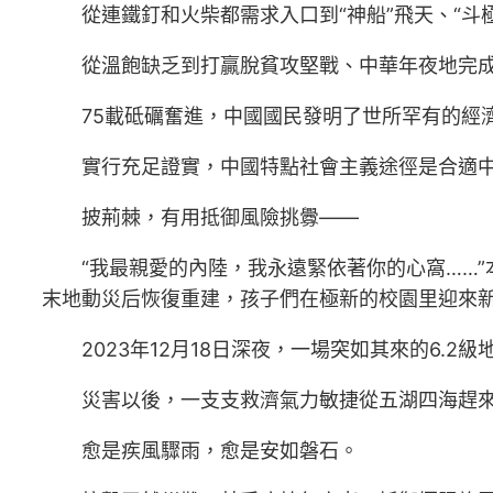
從連鐵釘和火柴都需求入口到“神船”飛天、“斗
從溫飽缺乏到打贏脫貧攻堅戰、中華年夜地完
75載砥礪奮進，中國國民發明了世所罕有的經
實行充足證實，中國特點社會主義途徑是合適
披荊棘，有用抵御風險挑釁——
“我最親愛的內陸，我永遠緊依著你的心窩……”
末地動災后恢復重建，孩子們在極新的校園里迎來
2023年12月18日深夜，一場突如其來的6.
災害以後，一支支救濟氣力敏捷從五湖四海趕
愈是疾風驟雨，愈是安如磐石。