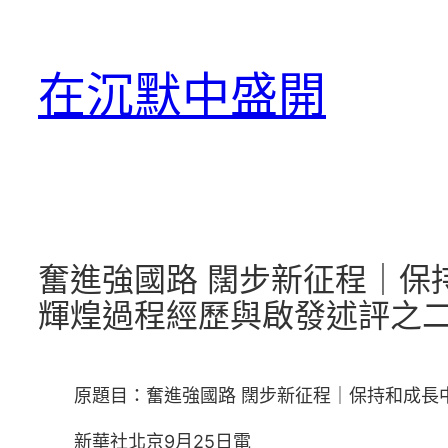
跳
至
在沉默中盛開
主
要
內
容
奮進強國路 闊步新征程｜保
輝煌過程經歷與啟發述評之
原題目：奮進強國路 闊步新征程｜保持和成長
新華社北京9月25日電