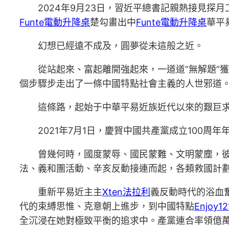
2024年9月23日，習近平總書記親熱接見
Funte電動升降桌
楚勾畫出中
Funte電動升降桌
華平
幻想已經遠不成及，圓夢從未這般之近。
從站起來、富起離開強起來，一道道“無解題”
個步驟步走出了一條中國特點社會主義的人世邪道
這條路，起始于中華平易近族近代以來的艱巨
2021年7月1日，慶賀中國共產黨成立100
曾幾何時，國度蒙辱、國民蒙難、文明蒙塵，彼
法、義和團活動、辛亥反動接連而起，各類救國計劃
重新平易近主主
Xten法拉利
義反動時代的浴血
代的束縛思惟、克意朝上進步，到中國特點
Enjoy12
全沉浸在她對極致平衡的追求中。產黨連合率領億