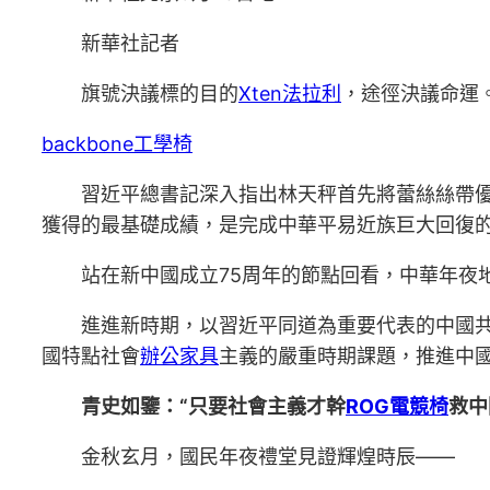
新華社記者
旗號決議標的目的
Xten法拉利
，途徑決議命運
backbone工學椅
習近平總書記深入指出林天秤首先將蕾絲絲帶
獲得的最基礎成績，是完成中華平易近族巨大回復
站在新中國成立75周年的節點回看，中華年夜
進進新時期，以習近平同道為重要代表的中國
國特點社會
辦公家具
主義的嚴重時期課題，推進中
青史如鑒：“只要社會主義才幹
ROG電競椅
救中
金秋玄月，國民年夜禮堂見證輝煌時辰——