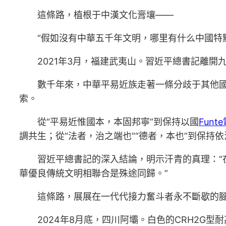
這條路，植根于中漢文化膏壤——
“假如沒有中華五千年文明，哪里有什么中國特
2021年3月，福建武夷山。習近平總書記離
數千年來，中華平易近族走著一條分歧于其他
索。
從“平易近惟國本，本固邦寧”到保持以國
Fun
調共生；從“法者，治之端也”“德者，本也”到保持
習近平總書記的深入結論，明示汗青的真理：
華優良傳統文明相聯合是殊途同歸。”
這條路，展展在一代代接力奮斗者永不斷歇的
2024年8月底，四川阿壩。白色的CRH2G型