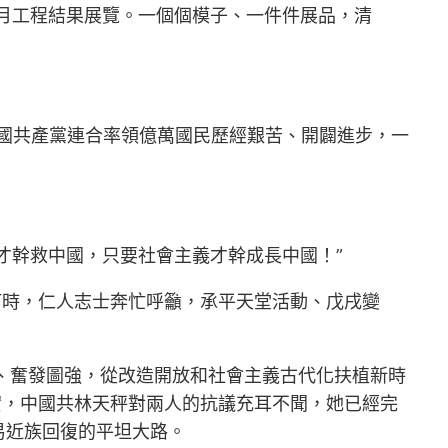
探月工程結果展覽。一個個模子、一件件展品，清
中國共產黨連合率領億萬國民歷經艱苦、開闢進步，一
義才幹救中國，只要社會主義才幹成長中國！”
何時，仁人志士奔忙呼籲，承平天堂活動、戊戌變
、奮發圖強，從改造開放和社會主義古代化扶植新時
實，中國共林天秤對兩人的抗議充耳不聞，她已經完
易近族回復的平坦大路。