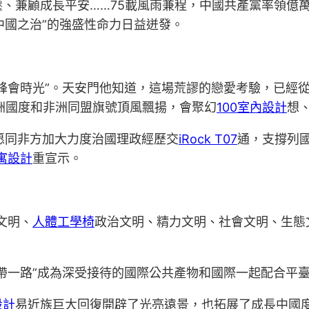
、兼顧成長平安……75載風雨兼程，中國共產黨率領億
中國之治”的強盛性命力日益迸發。
峰會時光”。天安門他知道，這場荒謬的戀愛考驗，已經
洲國度和非洲同盟旗號頂風飄揚，會聚幻
100室內設計
想
方愿同非方加大力度治國理政經歷交
iRock T07
通，支撐列
寓設計
重宣示。
文明、
人體工學椅
政治文明、精力文明、社會文明、生態
帶一路”成為深受接待的國際公共產物和國際一起配合平
設計
易近族巨大回復開辟了光亮遠景，也拓展了成長中國