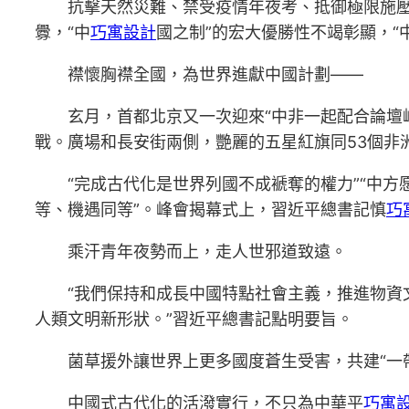
抗擊天然災難、禁受疫情年夜考、抵御極限施壓
釁，“中
巧寓設計
國之制”的宏大優勝性不竭彰顯，“
襟懷胸襟全國，為世界進獻中國計劃——
玄月，首都北京又一次迎來“中非一起配合論壇
戰。廣場和長安街兩側，艷麗的五星紅旗同53個非
“完成古代化是世界列國不成褫奪的權力”“中
等、機遇同等”。峰會揭幕式上，習近平總書記慎
巧
乘汗青年夜勢而上，走人世邪道致遠。
“我們保持和成長中國特點社會主義，推進物資
人類文明新形狀。”習近平總書記點明要旨。
菌草援外讓世界上更多國度蒼生受害，共建“一
中國式古代化的活潑實行，不只為中華平
巧寓