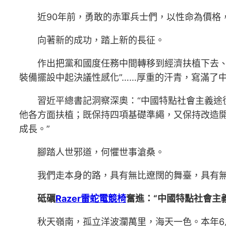
近90年前，勇敢的赤軍兵士們，以性命為價格
向著新的成功，踏上新的長征。
作出把黨和國度任務中間轉移到經濟扶植下去、
裝備擺設中起決議性感化”……厚重的汗青，寫滿了
習近平總書記洞察深奧：“中國特點社會主義
他各方面扶植；既保持四項基礎準繩，又保持改造
成長。”
腳踏人世邪道，何懼世事滄桑。
我們走本身的路，具有無比遼闊的舞臺，具有
砥礪
Razer雷蛇電競椅
奮進：“中國特點社會主
秋天嶺南，孤立洋波瀾萬里，海天一色。本年6