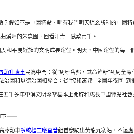
點？假如不是中國特點，哪有我們明天這么勝利的中國特
開九曲溪畔的朱熹園，回看汗青，感歎萬千。
國度和平易近族的文明成長途徑。明天，中國途徑的每一
te電動升降桌
民為中間；從“周雖舊邦，其命維新”到周全深
依法治國和以德治國相聯合；從“協和萬邦”“全國年夜同”
“在五千多年中漢文明深摯基本上開辟和成長中國特點社會
腳下——
耐高冷動車
系統櫃工廠直營
組首發駛出黃龍九寨站，不遠處