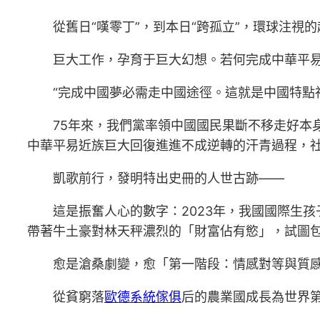
從舊日“嘆零丁”，到本日“跨孤立”，環球注
巨大工作，孕育于巨大幻想。若何完成中華平
“完成中國夢必需走中國途徑。這就是中國特點
75年來，我們黨率領中國國民果斷不移走好本
中華平易近族巨大回復進進不成逆轉的汗青過程，
凱歌前行，發明特出史冊的人世古跡——
這是振奮人心的數字：2023年，我國國際生
帶著牛土豪對林天秤濃烈的「財富佔有慾」，試圖
愈是滄桑劇變，愈「第一階段：情感對等與質
從貧窮落
歐德系統傢俱
后的農業國成長為世界