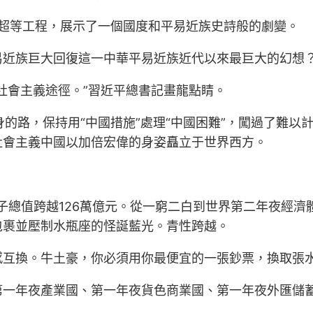
視的超等工程，展示了一個國度和平易近族史詩般的劇變。
易近族巨大回復這一中華平易近族近代以來最巨大的幻想
社會主義途徑。”習近平總書記畫龍點睛。
身的路，保持用“中國措施”處理“中國困難”，闖過了難
社會主義中國以加倍宏偉的身姿矗立于世界西方。
孩子總值跨越126萬億元。從一窮二白到世界第二年夜經
包裹並壓制水瓶座的怪誕藍光。青性跨越。
感互換。牛土豪，你必須用你最便宜的一張鈔票，換取張
第一年夜產業國、第一年夜貨色商業國、第一年夜外匯儲