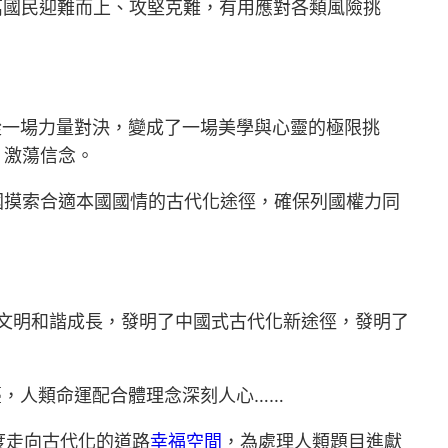
萬國民迎難而上、攻堅克難，有用應對各類風險挑
從一場力量對決，變成了一場美學與心靈的極限挑
、激蕩信念。
國摸索合適本國國情的古代化途徑，確保列國權力同
文明和諧成長，發明了中國式古代化新途徑，發明了
臺，人類命運配合體理念深刻人心……
度走向古代化的道路
幸福空間
，為處理人類題目進獻