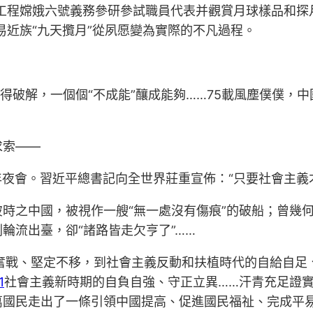
探月工程嫦娥六號義務參研參試職員代表并觀賞月球樣品和
易近族“九天攬月”從夙愿變為實際的不凡過程。
獲得破解，一個個“不成能”釀成能夠……75載風塵僕僕，
。
求索——
周年年夜會。習近平總書記向全世界莊重宣佈：“只要社會主
時之中國，被視作一艘“無一處沒有傷痕”的破船；曾幾
輪流出臺，卻“諸路皆走欠亨了”……
奮戰、堅定不移，到社會主義反動和扶植時代的自給自足
1
社會主義新時期的自負自強、守正立異……汗青充足證
萬國民走出了一條引領中國提高、促進國民福祉、完成平