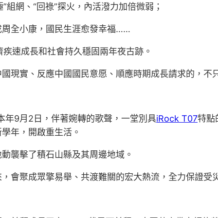
極”組網、“回祿”探火，內活潑力加倍微弱；
成周全小康，國民生涯愈發幸福……
濟疾速成長和社會持久穩固兩年夜古跡。
中國現實、反應中國國民意愿、順應時期成長請求的，不
本年9月2日，伴著婉轉的歌聲，一堂別具
iRock T07
特點
新學年，開啟重生活。
2級地動襲擊了積石山縣及其周邊地域。
來，會聚成眾擎易舉、共渡難關的宏大熱流，全力保證受