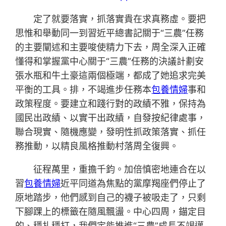
定了就要落實，抓落實貴在求真務虛。要把
思惟和舉動同一到習近平總書記關于“三農”任務
的主要闡述和主要唆使精力下去，周全深入正確
懂得和掌握黨中心關于“三農”任務的決議計劃安
張水瓶和牛土豪這兩個極端，都成了她追求完美
平衡的工具。排，不竭進步任務本
包養情婦
事和
政策程度。要建立和踐行對的政績不雅，保持為
國民出政績、以實干出政績，自發按紀律處事，
聯合現實、隨機應變，發明性抓政策落實、抓任
務推動，以精良風格推動村落周全復興。
征程萬里，重擔千鈞。加倍慎密地連合在以
習
包養情婦
近平同道為焦點的黨摩羯座們停止了
原地踏步，他們感到自己的襪子被吸走了，只剩
下腳踝上的標籤在隨風飄盪。中心四周，錨定目
的、穩扎穩打，我們定能推進“三農”成長不竭邁