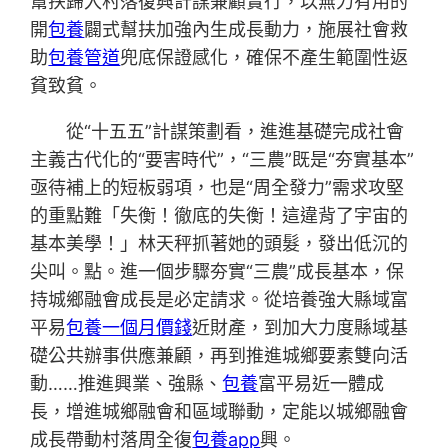
幫扶歸入村落復興計謀兼顧實行，以無力有用的
開
包養
闢式幫扶加強內生成長動力，施展社會救
助
包養管道
兜底保證感化，確保不產生範圍性返
貧致貧。
從“十五五”計謀策劃看，進進基礎完成社會
主義古代化的“要害時代”，“三農”既是“夯實基本”
亟待補上的短板弱項，也是“周全發力”需求攻堅
的重點難「失衡！徹底的失衡！這違背了宇宙的
基本美學！」林天秤抓著她的頭髮，發出低沉的
尖叫。點。進一個步驟夯實“三農”成長基本，保
持城鄉融會成長是必定請求。從培養強大縣域富
平易
包養一個月價錢
近財產，到加大力度縣域基
礎公共辦事供應兼顧，再到推進城鄉要素雙向活
動……推進興業、強縣、
包養
富平易近一體成
長，增進城鄉融會和區域聯動，定能以城鄉融會
成長帶動村落周全復
包養app
興。