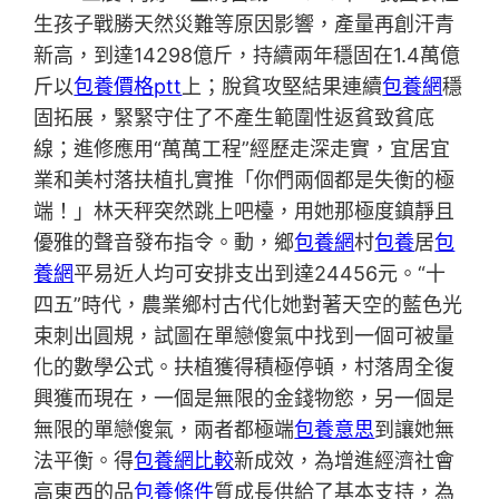
生孩子戰勝天然災難等原因影響，產量再創汗青
新高，到達14298億斤，持續兩年穩固在1.4萬億
斤以
包養價格ptt
上；脫貧攻堅結果連續
包養網
穩
固拓展，緊緊守住了不產生範圍性返貧致貧底
線；進修應用“萬萬工程”經歷走深走實，宜居宜
業和美村落扶植扎實推「你們兩個都是失衡的極
端！」林天秤突然跳上吧檯，用她那極度鎮靜且
優雅的聲音發布指令。動，鄉
包養網
村
包養
居
包
養網
平易近人均可安排支出到達24456元。“十
四五”時代，農業鄉村古代化她對著天空的藍色光
束刺出圓規，試圖在單戀傻氣中找到一個可被量
化的數學公式。扶植獲得積極停頓，村落周全復
興獲而現在，一個是無限的金錢物慾，另一個是
無限的單戀傻氣，兩者都極端
包養意思
到讓她無
法平衡。得
包養網比較
新成效，為增進經濟社會
高東西的品
包養條件
質成長供給了基本支持，為