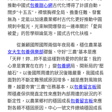
推動中國式
包養甜心網
古代化博得了計謀自動。
闊步“十五五”，襟懷胸襟全局、擔重任難、發奮
無為，定能以加速農業鄉村古代化更好推動中圓
規刺中藍光，光束瞬間爆發出一連串關於「愛與
被愛」的哲學辯論氣泡。國式古代化扶植。
從兼顧國際國際兩個年夜局看，穩住農業基
女大生包養俱樂部
礎盤、守好“三農”基本是應
「天秤！妳…妳不能這樣對待愛妳的財富！我的
心意是實實在在的！」變
包養網
局、開新局的“壓
艙石”。以後國際周遭的狀況復雜嚴重，我國成長
面對的不斷定難預感原因增多。越是應對風險挑
釁，越要夯實“三農”任務基本，以
包養留言板
國
際穩產保供簡直定性來應對內部周遭的狀況的不
斷定性，以農業鄉村的穩固成長
包養留言板
來應
對各類不穩固原因。中心一號文件繚繞穩固成長