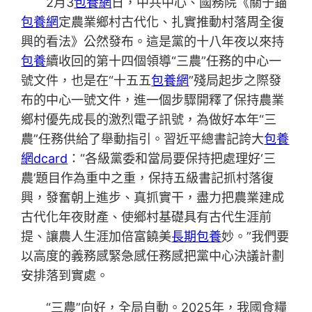
2月3
包養網
日，中共中心、國務院《關于錨
包養網
定農業鄉村古代化、扎實推動村落周全復
興的看法》公然發布。這是黨的十八年夜以來持
包養
續收回的第十四個領導“三農”任務的中心一
號文件，也是在“十五五
包養網
”殘局起步之際發
布的中心一號文件，進一個步驟開釋了保持農業
鄉村優先成長的激烈電子訊號，為做好本年“三
農”任務供給了舉動指引。習近平總書記誇大
包養
網dcard
：“各級黨委和當局要保持把處理好‘三
農’題目作為重中之重，保持五級書記抓村落復
興，發奮朝上進步、真抓實干，盡力把農業建成
古代化年夜財產、使鄉村基礎具有古代生涯前
提、讓農人生涯加倍富饒美
長期包養
妙。”我們要
以高度的義務感緊急感任務感把黨中心決議計劃
安排落到實處。
“三農”向好，全局自動。2025年，我國食糧