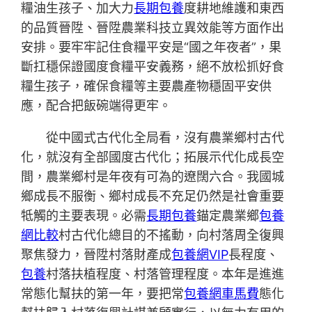
糧油生孩子、加大力
長期包養
度耕地維護和東西
的品質晉陞、晉陞農業科技立異效能等方面作出
安排。要牢牢記住食糧平安是“國之年夜者”，果
斷扛穩保證國度食糧平安義務，絕不放松抓好食
糧生孩子，確保食糧等主要農產物穩固平安供
應，配合把飯碗端得更牢。
從中國式古代化全局看，沒有農業鄉村古代
化，就沒有全部國度古代化；拓展示代化成長空
間，農業鄉村是年夜有可為的遼闊六合。我國城
鄉成長不服衡、鄉村成長不充足仍然是社會重要
牴觸的主要表現。必需
長期包養
錨定農業鄉
包養
網比較
村古代化總目的不搖動，向村落周全復興
聚焦發力，晉陞村落財產成
包養網VIP
長程度、
包養
村落扶植程度、村落管理程度。本年是進進
常態化幫扶的第一年，要把常
包養網車馬費
態化