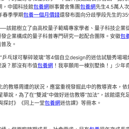
學期，中國科技館
包養網
辦事黌舍集團
包養網
先生4.5萬人
年春季學期
包養一個月價錢
還發布面向分歧學段先生的3
——該館樹立了由高校量子範疇專家學者、量子科技企業
研發企業構成的量子科普專門研究一起配合團隊。安徽
包
識普及。
“乒乓球可擊碎玻璃”等4個自立design的迷信試驗秀
眼淚？那沒有市值
包養網
！我寧願用一棟別墅換！」少年奇
會化的教導周遭的狀況，應當重視發掘此中的教導資本，依
華說，為了在“雙減”中做好迷信教導“加法”，該館還充足
與探討》《同上一堂
包養網
迷信課》等冊本。