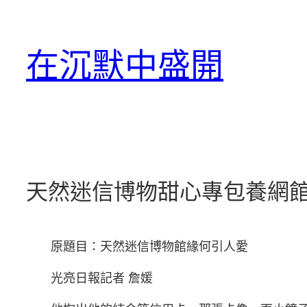
跳
至
在沉默中盛開
主
要
內
容
天然迷信博物甜心專包養網
原題目：天然迷信博物館緣何引人愛
光亮日報記者 詹媛