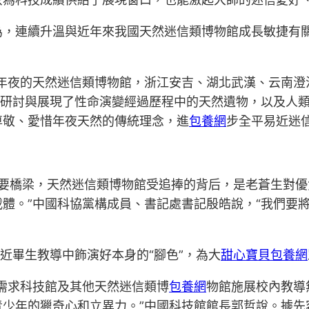
為，連續升溫與近年來我國天然迷信類博物館成長敏捷有
較年夜的天然迷信類博物館，浙江安吉、湖北武漢、云南澄
、研討與展現了性命演變經過歷程中的天然遺物，以及人
尊敬、愛惜年夜天然的傳統理念，進
包養網
步全平易近迷
要橋梁，天然迷信類博物館受追捧的背后，是老蒼生對優
體。”中國科協黨構成員、書記處書記殷皓說，“我們要
近畢生教導中飾演好本身的“腳色”，為大
甜心寶貝包養網
需求科技館及其他天然迷信類博
包養網
物館施展校內教導
青少年的獵奇心和立異力。”中國科技館館長郭哲說。據先