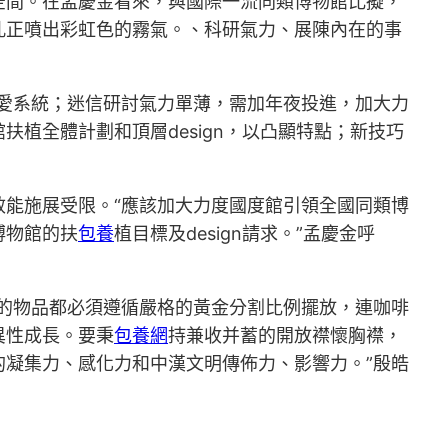
空間。在孟慶金看來，與國際一流同類博物館比擬，
孔正噴出彩虹色的霧氣。、科研氣力、展陳內在的事
愛系統；迷信研討氣力單薄，需加年夜投進，加大力
扶植全體計劃和頂層design，以凸顯特點；新技巧
能施展受限。“應該加大力度國度館引領全國同類博
博物館的扶
包養
植目標及design請求。”孟慶金呼
的物品都必須遵循嚴格的黃金分割比例擺放，連咖啡
異性成長。要秉
包養網
持兼收并蓄的開放襟懷胸襟，
凝集力、感化力和中漢文明傳佈力、影響力。”殷皓