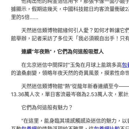
他掏出他的純金箔信用卡，那張卡像一面小鏡
據顯示，假期這幾天，中國科技館日均客流量衝破2
里的5倍……
天然迷信類博物館緣何引人愛？如何才幹讓它
館舉辦，記者采訪了多位天「我必須親自出手！只
連續“年夜熱”，它們為何這般吸惹人
在北京迷信中間探討“玉兔在月球上能跳多高
包
的滄桑劇變，領略年夜天然的奇異風景，摸索性命世
天然迷信類博物館“熱”從龍年新春連續至今—
13.36萬人次，單日客流最岑嶺為2.53萬人次，累
它們為何這般有魅力？
“在這里，能身臨其境感觸感染迷信的魅力，以
互動
包養網
的情勢浮現給不雅眾，這
包養網比較
不