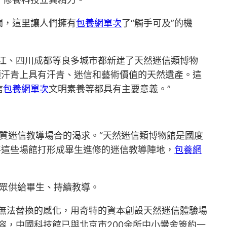
關，這里讓人們擁有
包養網單次
了“觸手可及”的機
江、四川成都等良多城市都新建了天然迷信類博物
類汗青上具有汗青、迷信和藝術價值的天然遺產。這
信
包養網單次
文明素養等都具有主要意義。”
質迷信教導場合的渴求。“天然迷信類博物館是國度
將這些場館打形成畢生進修的迷信教導陣地，
包養網
眾供給畢生、持續教導。
無法替換的感化，用奇特的資本創設天然迷信體驗場
容，中國科技館已與北京市200余所中小黌舍簽約一