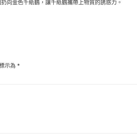
圈扔向金色千紙鶴，讓千紙鶴攜帶上物質的誘惑力。
標示為
*