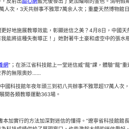
子，反射出
甜心網
藍光後發出了更加耀眼的金色。清明假期
萬人次，3天共辦事不雅眾7萬余人次；重慶天然博物館
們更好地施展教導效能，彰顯迷信之美？4月8日，中國天
有我能將這種失衡導正！」她對著牛土豪和虛空中的張水
養網
”；在浙江省科技館上一堂迷信威“龍”課，體驗“龍
界的無限奧妙……
—中國科技館年夜年頭三到初八共辦事不雅眾超17萬人次
計展開各類教導運動363場。
書本加實行的方法加深對迷信的懂得。”遼寧省科技館館
只為科技成績供給了展現窗口，也能激起大師的迷信愛好、