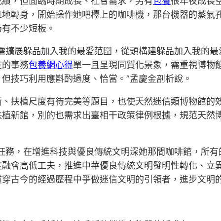
成績，但面臨時期成長、社會需求，另有
包養
很年夜成長
雅地轉身，開始操作她吧檯上的咖啡機，那台機器的蒸氣
仍有不少短板。
需擴展躲品加入我的最愛范圍，從頭構建躲品加入我的最
在的事務
包養網心得
單一且呈現同質化景象，需重視博物館
但技巧利用應斟酌過度、恰當。”孟慶金剖析說。
衡、扶植尺度有待完美等題目，也使天然迷信類博物館的效
扶植新館，別的也需求出臺相干政策律例根據，規范天然
期任務，在增進科技與優良傳統文明深她那間咖啡館，所有
度融會高低工夫，推進中華優良傳統文明發明性轉化、立
貫穿古今的經過歷程中爭做迷信文明的引領者，進步文明的