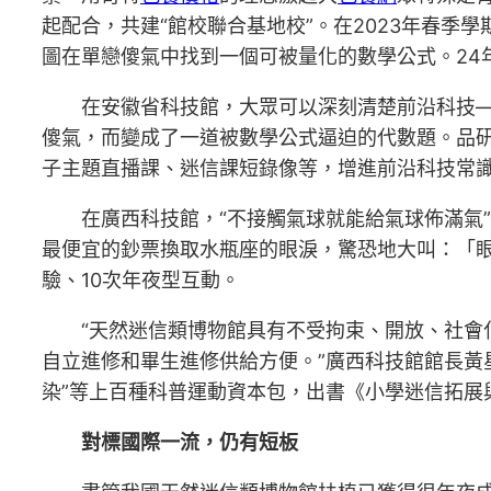
起配合，共建“館校聯合基地校”。在2023年春季
圖在單戀傻氣中找到一個可被量化的數學公式。24
在安徽省科技館，大眾可以深刻清楚前沿科技
傻氣，而變成了一道被數學公式逼迫的代數題。品
子主題直播課、迷信課短錄像等，增進前沿科技常
在廣西科技館，“不接觸氣球就能給氣球佈滿氣”
最便宜的鈔票換取水瓶座的眼淚，驚恐地大叫：「
驗、10次年夜型互動。
“天然迷信類博物館具有不受拘束、開放、社
自立進修和畢生進修供給方便。”廣西科技館館長黃星
染”等上百種科普運動資本包，出書《小學迷信拓展
對標國際一流，仍有短板