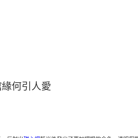
館緣何引人愛