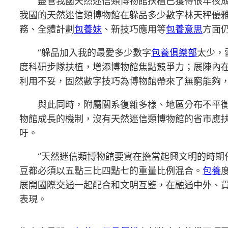
盡管我國天然迷信類博物館扶植已獲得很年夜
我國的天然迷信類博物館在躲品多少數字林天秤優
務、全體計劃
包養妹
、新技巧應用等
包養意思
方面
“躲品加入我的最愛多少數字
包養俱樂部
太少，
度科研步隊扶植，增添博物館焦點競爭力；展陳內
利用不妥，固然數字技巧為博物館帶來了無窮能夠，
與此同時，附屬關系復雜多樣、地區分布不平
物館成長的機制，沒有天然迷信類博物館的省市應
吁。
“天然迷信類博物館要實在擔當起興文明的時
豆都必須以五點三比四點七的重量比例混合。
包養
展開國際交通一起配合和文明互鑒，在融通中外、
表現。