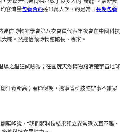
，天然迷信類博物館成了良多人的“新寵”。最新數
日均客流量
包養合約
達1.1萬人次，約是常日
長期包養
然迷信博物館學會第八次會員代表年夜會在中國科技
瓶大喊。然迷信類博物館館長、專家。
”重退場之猖狂試驗秀；在國度天然博物館清楚宇宙地球
，創汗青新高；春節假期，遼寧省科技館辦事不雅眾
長劉曉峰說，“我們將科技結果和立異常識以直不雅、
修養科技立異精力。”