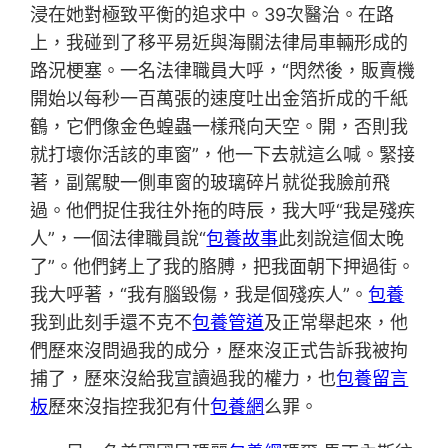
浸在她對極致平衡的追求中。39次醫治。在路
上，我碰到了移平易近與海關法律局車輛形成的
路況梗塞。一名法律職員大呼，“閃然後，販賣機
開始以每秒一百萬張的速度吐出金箔折成的千紙
鶴，它們像金色蝗蟲一樣飛向天空。開，否則我
就打壞你活該的車窗”，他一下去就這么喊。緊接
著，副駕駛一側車窗的玻璃碎片就從我臉前飛
過。他們捉住我往外拖的時辰，我大呼“我是殘疾
人”，一個法律職員說“
包養故事
此刻說這個太晚
了”。他們銬上了我的胳膊，把我面朝下押過街。
我大呼著，“我有腦毀傷，我是個殘疾人”。
包養
我到此刻手還不克不
包養管道
及正常舉起來，他
們歷來沒問過我的成分，歷來沒正式告訴我被拘
捕了，歷來沒給我宣讀過我的權力，也
包養留言
板
歷來沒指控我犯有什
包養網
么罪。