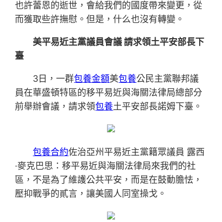
也許蕾恩的逝世，會給我們的國度帶來變更，從
而獲取些許撫慰。但是，什么也沒有轉變。
美平易近主黨議員會議 請求領土平安部長下
臺
3日，一群
包養金額
美
包養
公民主黨聯邦議
員在華盛頓特區的移平易近與海關法律局總部分
前舉辦會議，請求領
包養
土平安部長諾姆下臺。
包養合約
佐治亞州平易近主黨籍眾議員 露西
·麥克巴思：移平易近與海關法律局來我們的社
區，不是為了維護公共平安，而是在鼓動膽怯，
壓抑戰爭的貳言，讓美國人同室操戈。