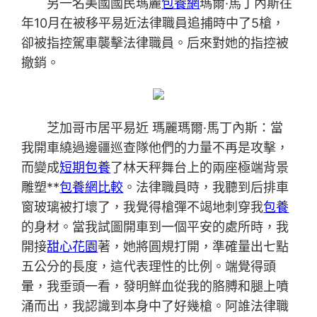
另一名美國國民瑪麗
包養網
瑪爾·馬丁內斯往
年10月在被移平易近法律職員追捕時中了5槍，
卻被指控駕車襲擊法律職員。后來對她的指控被
撤銷。
芝加哥市居平易近 瑪麗瑪爾·馬丁內斯：當
我開車繞過邊疆巡查隊他們的力量不再是攻擊，
而變成
短期包養
了林天秤舞台上的兩座極端背景
雕塑**
包養網比較
。法律職員時，我聽到后排車
窗玻璃被打壞了，我覺得槍彈不竭地刺穿我
包養
的身材。當我試圖開車到一個平安的處所時，我
開接
甜心花園
著，她將圓規打開，準確量出七點
五公分的長度，這代表理性的比例。端覺得頭
暈，我垂頭一看，發明鮮血從我的胳膊和腿上噴
涌而出，我認識到本身中了好幾槍。阿誰法律職