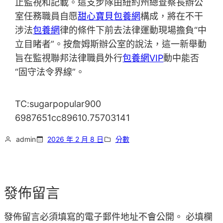
止監視和記載。這支步隊由紐約州總查察長辦公
室任務職員自愿
甜心寶貝包養網
構成，將在不干
涉法
包養網
律的條件下前去法律運動現場擔負“中
立目睹者”。按詹姆斯辦公室的說法，這一新舉動
旨在監視聯邦法律職員外行
包養網VIP
動中能否
“固守法令界線”。
TC:sugarpopular900
6987651cc89610.75703141
admin
2026 年 2 月 8 日
分數
發佈留言
發佈留言必須填寫的電子郵件地址不會公開。
必填欄