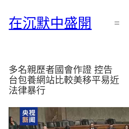
跳
至
在沉默中盛開
主
要
內
容
多名親歷者國會作證 控告
台包養網站比較美移平易近
法律暴行