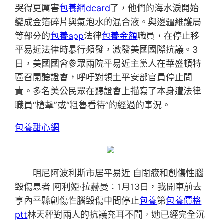
哭得更厲害
包養網dcard
了，他們的海水淚開始
變成金箔碎片與氣泡水的混合液。與邊疆維護局
等部分的
包養app
法律
包養金額
職員，在停止移
平易近法律時暴行頻發，激發美國國際抗議。3
日，美國國會參眾兩院平易近主黨人在華盛頓特
區召開聽證會，呼吁對領土平安部官員停止問
責。多名美公民眾在聽證會上描寫了本身遭法律
職員“槍擊”或“粗魯看待”的經過的事況。
包養甜心網
明尼阿波利斯市居平易近 自閉癥和創傷性腦
毀傷患者 阿利婭·拉赫曼：1月13日，我開車前去
亨內平縣創傷性腦毀傷中間停止
包養
第
包養價格
ptt
林天秤對兩人的抗議充耳不聞，她已經完全沉