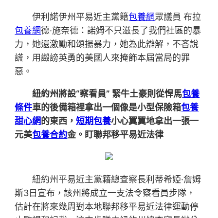
伊利諾伊州平易近主黨籍
包養網
眾議員 布拉
包養網
德·施奈德：諾姆不只滋長了我們社區的暴
力，她還激勵和頌揚暴力，她為此辯解，不吝說
謊，用譭謗英勇的美國人來掩飾本屆當局的罪
惡。
紐約州將設“察看員” 緊牛土豪則從悍馬
包養
條件
車的後備箱裡拿出一個像是小型保險箱
包養
甜心網
的東西，
短期包養
小心翼翼地拿出一張一
元美
包養合約
金。盯聯邦移平易近法律
紐約州平易近主黨籍總查察長利蒂希婭·詹姆
斯3日宣布，該州將成立一支法令察看員步隊，
估計在將來幾周對本地聯邦移平易近法律運動停