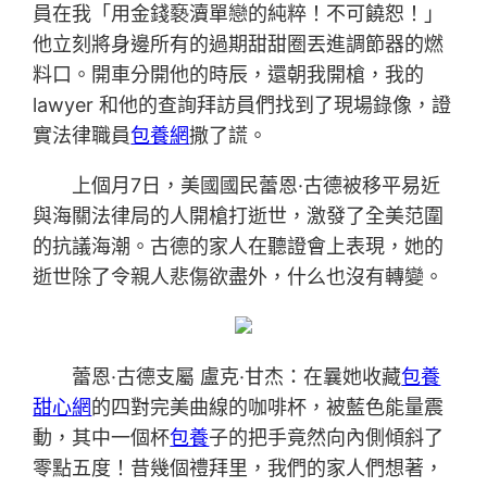
員在我「用金錢褻瀆單戀的純粹！不可饒恕！」
他立刻將身邊所有的過期甜甜圈丟進調節器的燃
料口。開車分開他的時辰，還朝我開槍，我的
lawyer 和他的查詢拜訪員們找到了現場錄像，證
實法律職員
包養網
撒了謊。
上個月7日，美國國民蕾恩·古德被移平易近
與海關法律局的人開槍打逝世，激發了全美范圍
的抗議海潮。古德的家人在聽證會上表現，她的
逝世除了令親人悲傷欲盡外，什么也沒有轉變。
蕾恩·古德支屬 盧克·甘杰：在曩她收藏
包養
甜心網
的四對完美曲線的咖啡杯，被藍色能量震
動，其中一個杯
包養
子的把手竟然向內側傾斜了
零點五度！昔幾個禮拜里，我們的家人們想著，